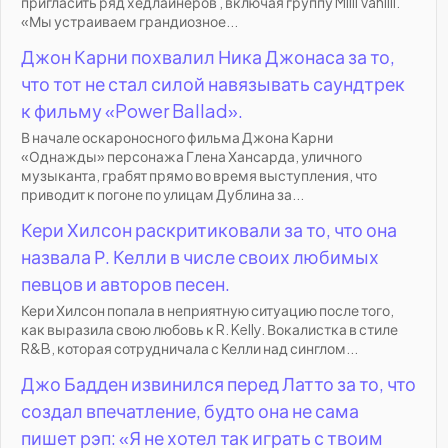
пригласить ряд хедлайнеров , включая группу Milli Vanilli.
«Мы устраиваем грандиозное...
Джон Карни похвалил Ника Джонаса за то,
что тот не стал силой навязывать саундтрек
к фильму «Power Ballad».
В начале оскароносного фильма Джона Карни
«Однажды» персонажа Глена Хансарда, уличного
музыканта, грабят прямо во время выступления, что
приводит к погоне по улицам Дублина за...
Кери Хилсон раскритиковали за то, что она
назвала Р. Келли в числе своих любимых
певцов и авторов песен.
Кери Хилсон попала в неприятную ситуацию после того,
как выразила свою любовь к R. Kelly. Вокалистка в стиле
R&B, которая сотрудничала с Келли над синглом...
Джо Бадден извинился перед Латто за то, что
создал впечатление, будто она не сама
пишет рэп: «Я не хотел так играть с твоим