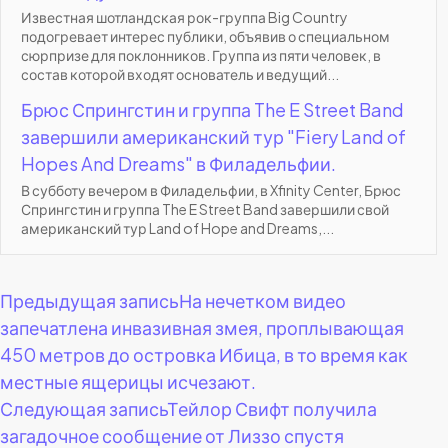
Известная шотландская рок-группа Big Country
подогревает интерес публики, объявив о специальном
сюрпризе для поклонников. Группа из пяти человек, в
состав которой входят основатель и ведущий...
Брюс Спрингстин и группа The E Street Band
завершили американский тур "Fiery Land of
Hopes And Dreams" в Филадельфии.
В субботу вечером в Филадельфии, в Xfinity Center, Брюс
Спрингстин и группа The E Street Band завершили свой
американский тур Land of Hope and Dreams,...
Навигация
Предыдущая запись
На нечетком видео
запечатлена инвазивная змея, проплывающая
по
450 метров до островка Ибица, в то время как
местные ящерицы исчезают.
записям
Следующая запись
Тейлор Свифт получила
загадочное сообщение от Лиззо спустя