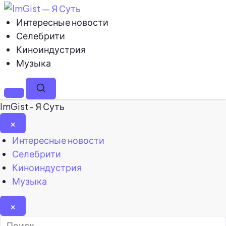
Интересные новости
Селебрити
Киноиндустрия
Музыка
Меню
Поиск
ImGist - Я Суть
×
Закрыть
Интересные новости
меню
Селебрити
Киноиндустрия
Музыка
×
Найти: