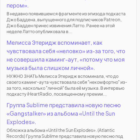
пером».
В недавно появившемся фрагменте из эпизода подкаста
Джо Баддена, выпущенного для подписчиков Patreon,
Джо Бадден принес извинения Латто. Ранее на этой
неделе Латто опубликовала в...
Мелисса Этеридж вспоминает, как
чувствовала себя «неловко» из-за того, что
не совершила каминг-аут, «потому что моя
музыка была слишком личной».
НУЖНО ЗНАТЬ Мелисса Этеридж вспоминала, что до
своего каминг-аута чувствовала себя "некомфортно" из-
за того, насколько "личной" была её музыка. В интервью
подкасту iHeartRadio, посвященному премии...
Группа Sublime представила новую песню
«Gangstalker» из альбома «Until the Sun
Explodes».
Обложка альбома «Until the Sun Explodes». (Atlantic
Records) Группа Sublime представила новую песню под