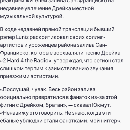
реакцией жителей залива Сан-Франциско на
недавнее увлечение Дрейка местной
музыкальной культурой.
В ходе недавней прямой трансляции бывший
рэпер Luniz раскритиковал своих коллег-
артистов и уроженцев района залива Сан-
Франциско, которые восхваляли песню Дрейка
«2 Hard 4 the Radio», утверждая, что регион стал
слишком терпим к заимствованию звучания
приезжими артистами.
«Послушай, чувак. Весь район залива
официально превратился в фанаток из-за этой
фигни с Дрейком, братан», — сказал Юкмут.
«Ненавижу это говорить. Не знаю, когда эти
ебаные ублюдки стали фанатками, мой ниггер».