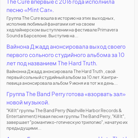
The Cure впервые с 2016 года исполнила
песню «Mint Car».
Группа The Cure вошла в историю на этих выходных,
исполнив любимый фанатами хит на своем
хедлайнерском выступлении на фестивале Primavera
Sound в Барселоне. Выступив на...
Вайнона Джадд анонсировала выход своего
первого сольного студийного альбома за 10
лет под названием The Hard Truth.
Вайнонна Джадд анонсировала The Hard Truth , свой
первый сольный студийный альбом за 10 лет. Кантри-
певица анонсировала альбом 9 июня и в тот же день...
Группа The Band Perry готова «взорвать зал»
новой музыкой.
"Kill It" группы The Band Perry (Nashville Harbor Records &
Entertainment) Новая песня группы The Band Perry, "Kill It",
завершает "романтико-готическую трилогию", начатую их
предыдущими...