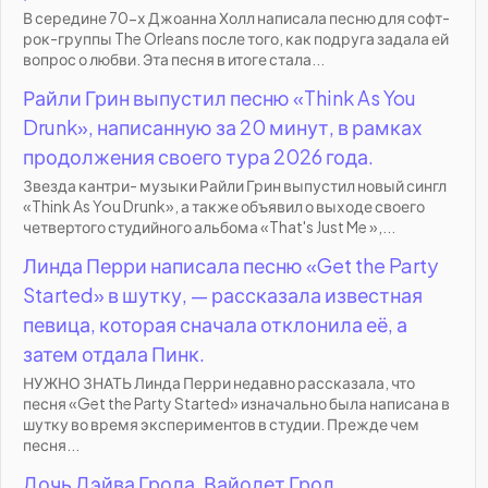
В середине 70-х Джоанна Холл написала песню для софт-
рок-группы The Orleans после того, как подруга задала ей
вопрос о любви. Эта песня в итоге стала...
Райли Грин выпустил песню «Think As You
Drunk», написанную за 20 минут, в рамках
продолжения своего тура 2026 года.
Звезда кантри- музыки Райли Грин выпустил новый сингл
«Think As You Drunk», а также объявил о выходе своего
четвертого студийного альбома «That's Just Me »,...
Линда Перри написала песню «Get the Party
Started» в шутку, — рассказала известная
певица, которая сначала отклонила её, а
затем отдала Пинк.
НУЖНО ЗНАТЬ Линда Перри недавно рассказала, что
песня «Get the Party Started» изначально была написана в
шутку во время экспериментов в студии. Прежде чем
песня...
Дочь Дэйва Грола, Вайолет Грол,