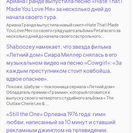
Ариана Гранде выпустила песню «Hate That I
Made You Love Me» за несколько дней до
начала своего тура.
Ариана Гранде выпустила новый сингл «Hate That I Made
You Love Me» со своего грядущего альбома Petal всего за
несколько дней до начала своего гастрольного...
Shaboozey намекает, что звезда фильма
«Летний дом» Сиара Миллер снялась в его
музыкальном видео на песню «Cowgirl»: «За
каждым преступником стоит ковбойша,
вдвое опаснее».
Похоже, Шабузи — поклонница сериала «Летний дом» .
Обладатель премии «Грэмми», который готовится к
выпуску своего четвертого студийного альбома « The
Outlaw Cherie Lee &...
«Still the One» Орлеана 1976 года: гимн
любви, написанный за 10 минут и ставший
рекламным джинглом на телевидении.