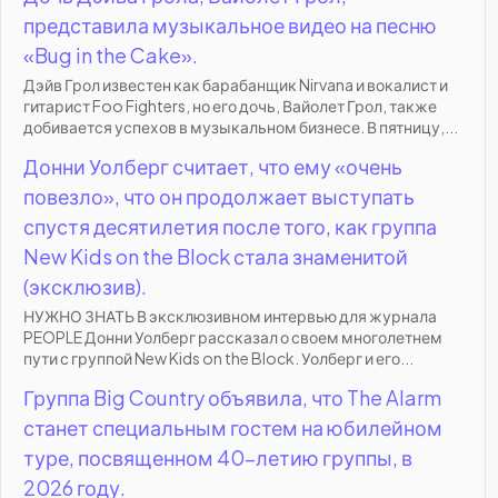
представила музыкальное видео на песню
«Bug in the Cake».
Дэйв Грол известен как барабанщик Nirvana и вокалист и
гитарист Foo Fighters, но его дочь, Вайолет Грол, также
добивается успехов в музыкальном бизнесе. В пятницу,...
Донни Уолберг считает, что ему «очень
повезло», что он продолжает выступать
спустя десятилетия после того, как группа
New Kids on the Block стала знаменитой
(эксклюзив).
НУЖНО ЗНАТЬ В эксклюзивном интервью для журнала
PEOPLE Донни Уолберг рассказал о своем многолетнем
пути с группой New Kids on the Block. Уолберг и его...
Группа Big Country объявила, что The Alarm
станет специальным гостем на юбилейном
туре, посвященном 40-летию группы, в
2026 году.