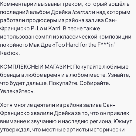
Комментарии вызваны треком, который вошёл в
последний альбом Дрейка
Iceman
и над которым
работали продюсеры из района залива Сан-
Франциско P-Lo и Karri. В песне также
использован сэмпл из классической композиции
покойного Мак Дре «Too Hard for the F***in’
Radio».
КОМПЛЕКСНЫЙ МАГАЗИН: Покупайте любимые
бренды в любое время и в любом месте. Узнайте,
что будет дальше. Покупайте. Собирайте.
Увлекайтесь.
Хотя многие деятели из района залива Сан-
Франциско хвалили Дрейка за то, что он привлек
внимание к звучанию и наследию региона, Юкмут
утверждал, что местные артисты исторически