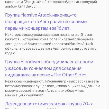
названием "Gangstalker", которая войдет в их грядущий
альбом Until the Sun...
Группа Massive Attack наконец-то
возвращается в Австралию со своими
первыми концертами за 16 лет.
Некоторые экскурсии вызывают ностальгию. Эта же
кажется… исторической. После 16-летнего перерыва
легендарный бристольский коллектив Massive Attack
официально возвращается в Австралию в августе этого
года с...
Группа Bloodwerk объединилась с героем
ужасов Ли Уоннеллом для создания
видеоклипа на песню «The Other Side».
Режиссер и сценарист Ли Уоннелл привык рассказывать
истории ужасов: о существах, извивающихся в «Дальнем
мире» в серии фильмов «Астрал» , и о безумных
махинациях серийного...
Легендарная готическая рок-группа 70-х