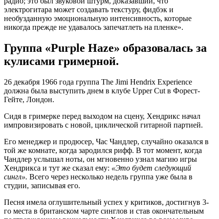
радио; это был звуковой штурм, доказавший, что
электрогитара может создавать текстуру, фидбэк и
необузданную эмоциональную интенсивность, которые
никогда прежде не удавалось запечатлеть на пленке».
Группа «Purple Haze» образовалась за
кулисами гримерной.
26 декабря 1966 года группа The Jimi Hendrix Experience
должна была выступить днем в клубе Upper Cut в Форест-
Гейте, Лондон.
Сидя в гримерке перед выходом на сцену, Хендрикс начал
импровизировать с новой, циклической гитарной партией.
Его менеджер и продюсер, Час Чандлер, случайно оказался в
той же комнате, когда зародился рифф. В тот момент, когда
Чандлер услышал ноты, он мгновенно узнал магию игры
Хендрикса и тут же сказал ему:
«Это будет следующий
сингл».
Всего через несколько недель группа уже была в
студии, записывая его.
Песня имела оглушительный успех у критиков, достигнув 3-
го места в британском чарте синглов и став окончательным