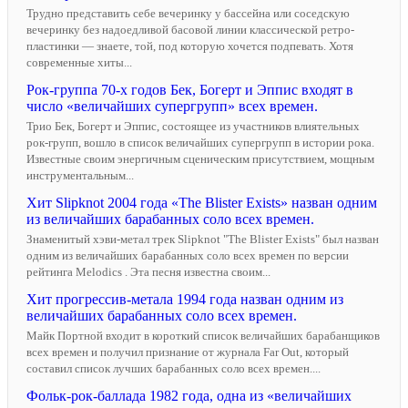
Трудно представить себе вечеринку у бассейна или соседскую
вечеринку без надоедливой басовой линии классической ретро-
пластинки — знаете, той, под которую хочется подпевать. Хотя
современные хиты...
Рок-группа 70-х годов Бек, Богерт и Эппис входят в
число «величайших супергрупп» всех времен.
Трио Бек, Богерт и Эппис, состоящее из участников влиятельных
рок-групп, вошло в список величайших супергрупп в истории рока.
Известные своим энергичным сценическим присутствием, мощным
инструментальным...
Хит Slipknot 2004 года «The Blister Exists» назван одним
из величайших барабанных соло всех времен.
Знаменитый хэви-метал трек Slipknot "The Blister Exists" был назван
одним из величайших барабанных соло всех времен по версии
рейтинга Melodics . Эта песня известна своим...
Хит прогрессив-метала 1994 года назван одним из
величайших барабанных соло всех времен.
Майк Портной входит в короткий список величайших барабанщиков
всех времен и получил признание от журнала Far Out, который
составил список лучших барабанных соло всех времен....
Фольк-рок-баллада 1982 года, одна из «величайших