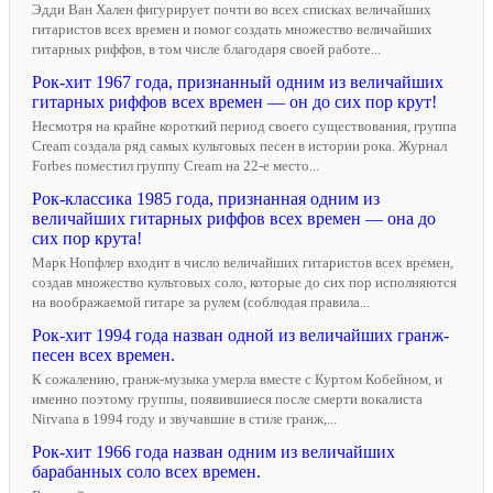
Эдди Ван Хален фигурирует почти во всех списках величайших
гитаристов всех времен и помог создать множество величайших
гитарных риффов, в том числе благодаря своей работе...
Рок-хит 1967 года, признанный одним из величайших
гитарных риффов всех времен — он до сих пор крут!
Несмотря на крайне короткий период своего существования, группа
Cream создала ряд самых культовых песен в истории рока. Журнал
Forbes поместил группу Cream на 22-е место...
Рок-классика 1985 года, признанная одним из
величайших гитарных риффов всех времен — она до
сих пор крута!
Марк Нопфлер входит в число величайших гитаристов всех времен,
создав множество культовых соло, которые до сих пор исполняются
на воображаемой гитаре за рулем (соблюдая правила...
Рок-хит 1994 года назван одной из величайших гранж-
песен всех времен.
К сожалению, гранж-музыка умерла вместе с Куртом Кобейном, и
именно поэтому группы, появившиеся после смерти вокалиста
Nirvana в 1994 году и звучавшие в стиле гранж,...
Рок-хит 1966 года назван одним из величайших
барабанных соло всех времен.