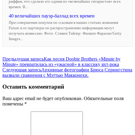
риффам, что сделало его одним из «величайших гитаристов» всех
времен. В...
40 величайших пауэр-баллад всех времен
При совершении покупок по ссылкам в наших статьях компания
Future и ее партнеры по распространению информации могут
получать комиссию. Фото: Стивен Тайлер: Филипп Фараоне/Getty
Images...
Навигация
Предыдущая запись
Как песня Doobie Brothers «Minute by
Minute» превратилась из «ужасной» в классику яхт-рока
по
Следующая запись
Архивные фотографии Брюса Спрингстина
записям
вызвали сравнения с Мэттью Макконехи.
Оставить комментарий
Ваш адрес email не будет опубликован.
Обязательные поля
помечены
*