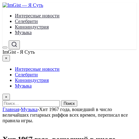
Перейти
к
Интересные новости
содержимому
Селебрити
Киноиндустрия
Музыка
Меню
Поиск
ImGist - Я Суть
×
Закрыть
меню
Интересные новости
Селебрити
Киноиндустрия
Музыка
×
Найти:
Главная
›
Музыка
›
Хит 1967 года, вошедший в число
величайших гитарных риффов всех времен, переписал все
правила игры.