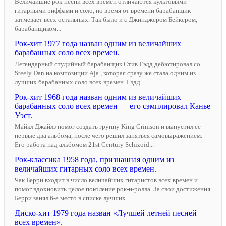
Величайшие рок-песни всех времен отличаются культовыми
гитарными риффами и соло, но время от времени барабанщик
затмевает всех остальных. Так было и с Джинджером Бейкером,
барабанщиком...
Рок-хит 1977 года назван одним из величайших
барабанных соло всех времен.
Легендарный студийный барабанщик Стив Гэдд дебютировал со
Steely Dan на композиции Aja , которая сразу же стала одним из
лучших барабанных соло всех времен. Гэдд...
Рок-хит 1968 года назван одним из величайших
барабанных соло всех времен — его сэмплировал Канье
Уэст.
Майкл Джайлз помог создать группу King Crimson и выпустил её
первые два альбома, после чего решил заняться самовыражением.
Его работа над альбомом 21st Century Schizoid...
Рок-классика 1958 года, признанная одним из
величайших гитарных соло всех времен.
Чак Берри входит в число величайших гитаристов всех времен и
помог вдохновить целое поколение рок-н-ролла. За свои достижения
Берри занял 6-е место в списке лучших...
Диско-хит 1979 года назван «Лучшей летней песней
всех времен».