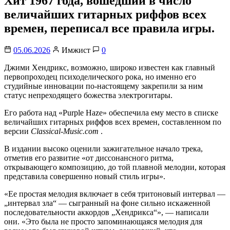
Хит 1967 года, вошедший в число
величайших гитарных риффов всех
времен, переписал все правила игры.
05.06.2026
Имжист
0
Джими Хендрикс, возможно, широко известен как главный
первопроходец психоделического рока, но именно его
студийные инновации по-настоящему закрепили за ним
статус непреходящего божества электрогитары.
Его работа над «Purple Haze» обеспечила ему место в списке
величайших гитарных риффов всех времен, составленном по
версии
Classical-Music.com
.
В издании высоко оценили зажигательное начало трека,
отметив его развитие «от диссонансного ритма,
открывающего композицию, до той плавной мелодии, которая
представила совершенно новый стиль игры».
«Ее простая мелодия включает в себя тритоновый интервал —
„интервал зла“ — сыгранный на фоне сильно искаженной
последовательности аккордов „Хендрикса“», — написали
они. «Это была не просто запоминающаяся мелодия для