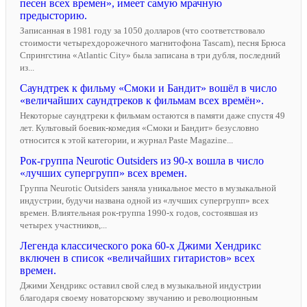
песен всех времен», имеет самую мрачную
предысторию.
Записанная в 1981 году за 1050 долларов (что соответствовало
стоимости четырехдорожечного магнитофона Tascam), песня Брюса
Спрингстина «Atlantic City» была записана в три дубля, последний
из...
Саундтрек к фильму «Смоки и Бандит» вошёл в число
«величайших саундтреков к фильмам всех времён».
Некоторые саундтреки к фильмам остаются в памяти даже спустя 49
лет. Культовый боевик-комедия «Смоки и Бандит» безусловно
относится к этой категории, и журнал Paste Magazine...
Рок-группа Neurotic Outsiders из 90-х вошла в число
«лучших супергрупп» всех времен.
Группа Neurotic Outsiders заняла уникальное место в музыкальной
индустрии, будучи названа одной из «лучших супергрупп» всех
времен. Влиятельная рок-группа 1990-х годов, состоявшая из
четырех участников,...
Легенда классического рока 60-х Джими Хендрикс
включен в список «величайших гитаристов» всех
времен.
Джими Хендрикс оставил свой след в музыкальной индустрии
благодаря своему новаторскому звучанию и революционным