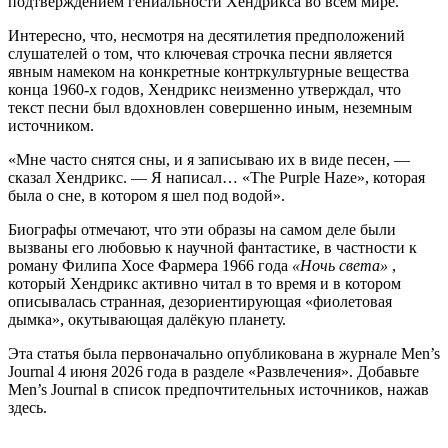
подтверждением гениальности Хендрикса во всем мире.
Интересно, что, несмотря на десятилетия предположений
слушателей о том, что ключевая строчка песни является
явным намеком на конкретные контркультурные вещества
конца 1960-х годов, Хендрикс неизменно утверждал, что
текст песни был вдохновлен совершенно иным, неземным
источником.
«Мне часто снятся сны, и я записываю их в виде песен, —
сказал Хендрикс. — Я написал… «The Purple Haze», которая
была о сне, в котором я шел под водой».
Биографы отмечают, что эти образы на самом деле были
вызваны его любовью к научной фантастике, в частности к
роману Филипа Хосе Фармера 1966 года
«Ночь света»
,
который Хендрикс активно читал в то время и в котором
описывалась странная, дезориентирующая «фиолетовая
дымка», окутывающая далёкую планету.
Эта статья была первоначально опубликована в журнале Men’s
Journal 4 июня 2026 года в разделе «Развлечения». Добавьте
Men’s Journal в список предпочтительных источников, нажав
здесь.