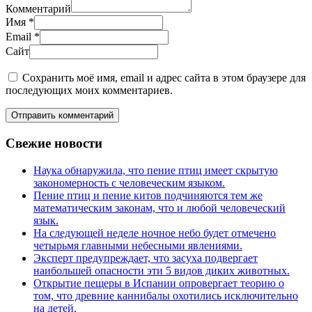
Комментарий
Имя
*
Email
*
Сайт
Сохранить моё имя, email и адрес сайта в этом браузере для
последующих моих комментариев.
Отправить комментарий
Свежие новости
Наука обнаружила, что пение птиц имеет скрытую
закономерность с человеческим языком.
Пение птиц и пение китов подчиняются тем же
математическим законам, что и любой человеческий
язык.
На следующей неделе ночное небо будет отмечено
четырьмя главными небесными явлениями.
Эксперт предупреждает, что засуха подвергает
наибольшей опасности эти 5 видов диких животных.
Открытие пещеры в Испании опровергает теорию о
том, что древние каннибалы охотились исключительно
на детей.