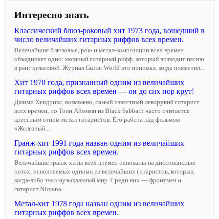
Интересно знать
Классический блюз-роковый хит 1973 года, вошедший в
число величайших гитарных риффов всех времен.
Величайшие блюзовые, рок- и метал-композиции всех времен
объединяет одно: мощный гитарный рифф, который возводит песню
в ранг культовой. Журнал Guitar World это понимал, когда поместил...
Хит 1970 года, признанный одним из величайших
гитарных риффов всех времен — он до сих пор крут!
Джими Хендрикс, возможно, самый известный леворукий гитарист
всех времен, но Тони Айомми из Black Sabbath часто считается
крестным отцом метал-гитаристов. Его работа над фильмом
«Железный...
Гранж-хит 1991 года назван одним из величайших
гитарных риффов всех времен.
Величайшие гранж-хиты всех времен основаны на диссонансных
нотах, исполняемых одними из величайших гитаристов, которых
когда-либо знал музыкальный мир. Среди них — фронтмен и
гитарист Nirvana...
Метал-хит 1978 года назван одним из величайших
гитарных риффов всех времен.