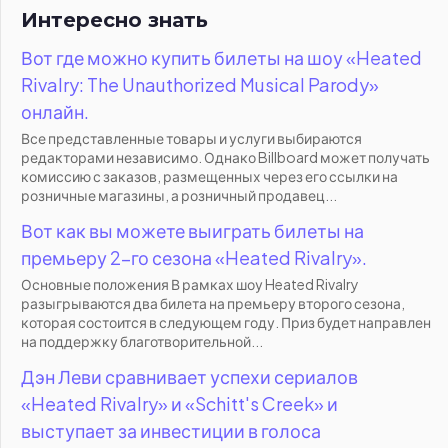
Интересно знать
Вот где можно купить билеты на шоу «Heated
Rivalry: The Unauthorized Musical Parody»
онлайн.
Все представленные товары и услуги выбираются
редакторами независимо. Однако Billboard может получать
комиссию с заказов, размещенных через его ссылки на
розничные магазины, а розничный продавец...
Вот как вы можете выиграть билеты на
премьеру 2-го сезона «Heated Rivalry».
Основные положения В рамках шоу Heated Rivalry
разыгрываются два билета на премьеру второго сезона,
которая состоится в следующем году. Приз будет направлен
на поддержку благотворительной...
Дэн Леви сравнивает успехи сериалов
«Heated Rivalry» и «Schitt's Creek» и
выступает за инвестиции в голоса