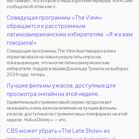
настаивает, что это всего лишь короткий перерыв. Хотя СМИ
сообщали об этом как о...
Соведущая программы «The View»
обращается к расстроенным
латиноамериканским избирателям: «Я же вам
говорила!»
Соведущая программы The View Ана Наварро резко
отреагировала на новые результаты опросов,
показывающие, что многие латиноамериканские
избиратели, поддержавшие Дональда Трампа на выборах
2024 года, теперь...
Лучшие фильмы ужасов, доступные для
просмотра онлайн на этой неделе.
Удивительный стриминговый сервис продолжает
оказывать очень важное влияние на лучшие фильмы
ужасов, доступные на стриминговых платформах на этой
неделе . Hulu и Disney+ — это...
CBS может убрать «The Late Show» из
стриминговых сервисов, но я никогда не