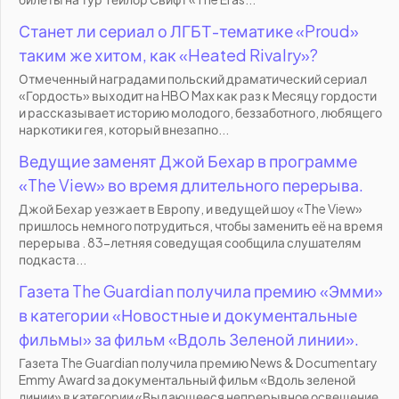
Станет ли сериал о ЛГБТ-тематике «Proud»
таким же хитом, как «Heated Rivalry»?
Отмеченный наградами польский драматический сериал
«Гордость» выходит на HBO Max как раз к Месяцу гордости
и рассказывает историю молодого, беззаботного, любящего
наркотики гея, который внезапно...
Ведущие заменят Джой Бехар в программе
«The View» во время длительного перерыва.
Джой Бехар уезжает в Европу, и ведущей шоу «The View»
пришлось немного потрудиться, чтобы заменить её на время
перерыва . 83-летняя соведущая сообщила слушателям
подкаста...
Газета The Guardian получила премию «Эмми»
в категории «Новостные и документальные
фильмы» за фильм «Вдоль Зеленой линии».
Газета The Guardian получила премию News & Documentary
Emmy Award за документальный фильм «Вдоль зеленой
линии» в категории «Выдающееся непрерывное освещение