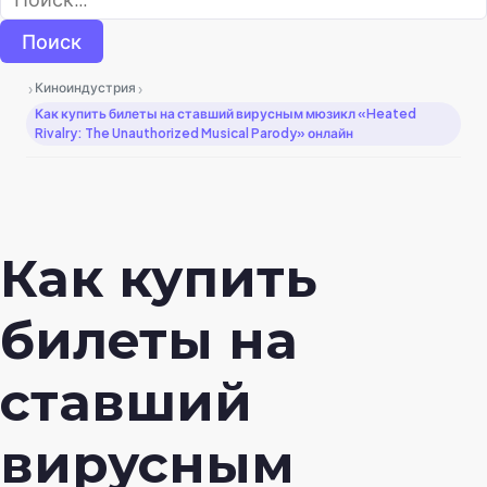
›
›
Киноиндустрия
Как купить билеты на ставший вирусным мюзикл «Heated
Rivalry: The Unauthorized Musical Parody» онлайн
Как купить
билеты на
ставший
вирусным