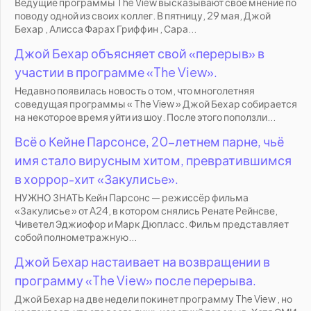
Ведущие программы The View высказывают свое мнение по
поводу одной из своих коллег. В пятницу, 29 мая, Джой
Бехар , Алисса Фарах Гриффин , Сара...
Джой Бехар объясняет свой «перерыв» в
участии в программе «The View».
Недавно появилась новость о том, что многолетняя
соведущая программы « The View » Джой Бехар собирается
на некоторое время уйти из шоу. После этого поползли...
Всё о Кейне Парсонсе, 20-летнем парне, чьё
имя стало вирусным хитом, превратившимся
в хоррор-хит «Закулисье».
НУЖНО ЗНАТЬ Кейн Парсонс — режиссёр фильма
«Закулисье » от A24, в котором снялись Ренате Рейнсве,
Чиветел Эджиофор и Марк Дюпласс. Фильм представляет
собой полнометражную...
Джой Бехар настаивает на возвращении в
программу «The View» после перерыва.
Джой Бехар на две недели покинет программу The View , но