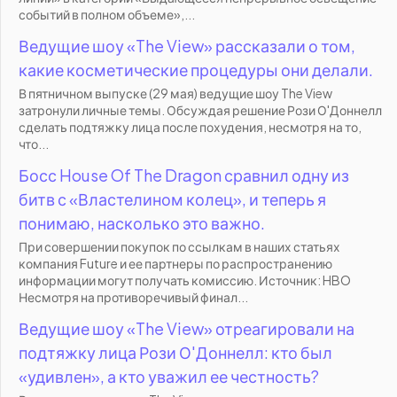
событий в полном объеме»,...
Ведущие шоу «The View» рассказали о том,
какие косметические процедуры они делали.
В пятничном выпуске (29 мая) ведущие шоу The View
затронули личные темы. Обсуждая решение Рози О'Доннелл
сделать подтяжку лица после похудения, несмотря на то,
что...
Босс House Of The Dragon сравнил одну из
битв с «Властелином колец», и теперь я
понимаю, насколько это важно.
При совершении покупок по ссылкам в наших статьях
компания Future и ее партнеры по распространению
информации могут получать комиссию. Источник: HBO
Несмотря на противоречивый финал...
Ведущие шоу «The View» отреагировали на
подтяжку лица Рози О'Доннелл: кто был
«удивлен», а кто уважил ее честность?