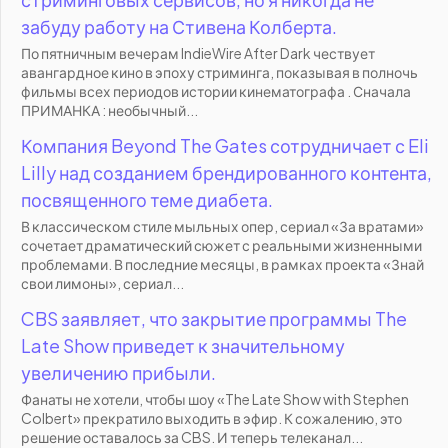
забуду работу на Стивена Колберта.
По пятничным вечерам IndieWire After Dark чествует
авангардное кино в эпоху стриминга, показывая в полночь
фильмы всех периодов истории кинематографа . Сначала
ПРИМАНКА : необычный...
Компания Beyond The Gates сотрудничает с Eli
Lilly над созданием брендированного контента,
посвященного теме диабета.
В классическом стиле мыльных опер, сериал «За вратами»
сочетает драматический сюжет с реальными жизненными
проблемами. В последние месяцы, в рамках проекта «Знай
свои лимоны», сериал...
CBS заявляет, что закрытие программы The
Late Show приведет к значительному
увеличению прибыли.
Фанаты не хотели, чтобы шоу «The Late Show with Stephen
Colbert» прекратило выходить в эфир. К сожалению, это
решение оставалось за CBS. И теперь телеканал...