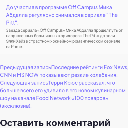
До участия в программе Off Campus Мика
Абдалла регулярно снимался в сериале "The
Pitt".
Звезда сериала «Off Campus» Мика Абдалла прошел путь от
напряженных больничных коридоров «The Pitt» до роли
Элли Хейз в страстном хоккейном романтическом сериале
на Prime...
Навигация
Предыдущая запись
Последние рейтинги Fox News
CNN и MS NOW показывают резкие колебания.
по
Следующая запись
Терри Крюс рассказал, что
больше всего его удивило в его новом кулинарном
записям
шоу на канале Food Network «100 поваров»
(эксклюзив).
Оставить комментарий