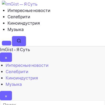
Интересные новости
Селебрити
Киноиндустрия
Музыка
Меню
Поиск
ImGist - Я Суть
×
Закрыть
Интересные новости
меню
Селебрити
Киноиндустрия
Музыка
×
Найти: