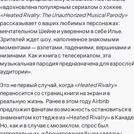
«вдохновлена популярным сериалом о хоккее.
«Heated Rivalry: The Unauthorized Musical Parody»
рассказывает о ваших любимых персонажах:
мечтательном Шейне и уверенном в себе Илье.
Зрителей ждет шоу, наполненное знакомыми
моментами — взлетами, падениями, вершинами и
низинами. Как и книга с телесериалом, эта
музыкальная пародия предназначена для взросло
аудитории».
Это не первый случай, когда
«Heated Rivalry»
переносится со страниц книги на экран и в
реальную жизнь. Ранее в этом году Airbnb
предложил фанатам возможность остановиться в
знаменитом коттедже из «Heated Rivalry» в Канаде
Но, как и в случае с мюзиклом, спрос был
запредельным, и бронирования были сделаны