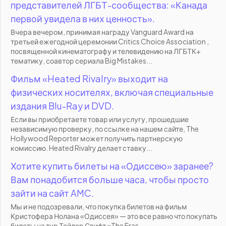
представителей ЛГБТ-сообщества: «Канада
первой увидела в них ценность».
Вчера вечером, принимая награду Vanguard Award на
третьей ежегодной церемонии Critics Choice Association ,
посвященной кинематографу и телевидению на ЛГБТК+
тематику, соавтор сериала Big Mistakes...
Фильм «Heated Rivalry» выходит на
физических носителях, включая специальные
издания Blu-Ray и DVD.
Если вы приобретаете товар или услугу, прошедшие
независимую проверку, по ссылке на нашем сайте, The
Hollywood Reporter может получить партнерскую
комиссию. Heated Rivalry делает ставку...
Хотите купить билеты на «Одиссею» заранее?
Вам понадобится больше часа, чтобы просто
зайти на сайт AMC.
Мы и не подозревали, что покупка билетов на фильм
Кристофера Нолана «Одиссея» — это все равно что покупать
билеты на тур Тейлор Свифт «The Eras...