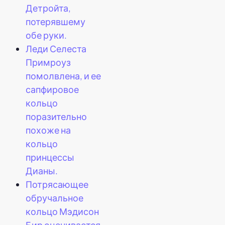
Детройта,
потерявшему
обе руки.
Леди Селеста
Примроуз
помолвлена, и ее
сапфировое
кольцо
поразительно
похоже на
кольцо
принцессы
Дианы.
Потрясающее
обручальное
кольцо Мэдисон
Бир оценивается