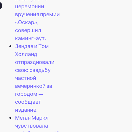
о
церемонии
вручения премии
«Оскар»,
совершил
каминг-аут.
Зендая и Том
Холланд
отпраздновали
свою свадьбу
в
частной
вечеринкой за
городом —
сообщает
издание.
Меган Маркл
чувствовала