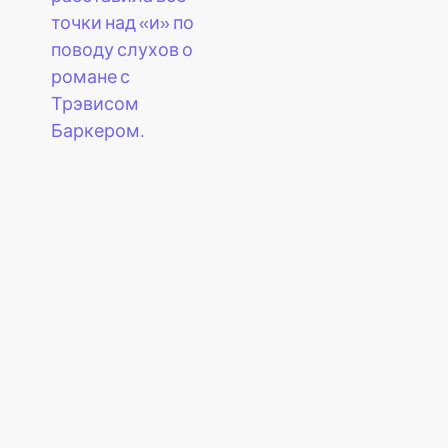
точки над «и» по
поводу слухов о
романе с
Трэвисом
Баркером.