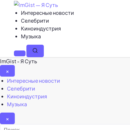
Интересные новости
Селебрити
Киноиндустрия
Музыка
Меню
Поиск
ImGist - Я Суть
×
Закрыть
Интересные новости
меню
Селебрити
Киноиндустрия
Музыка
×
Найти: