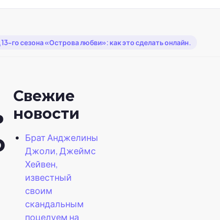
13-го сезона «Острова любви»: как это сделать онлайн.
Свежие
ь
новости
о
Брат Анджелины
Джоли, Джеймс
Хейвен,
известный
своим
скандальным
поцелуем на