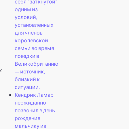
себя "заткнутой"
одним из
условий,
м
установленных
для членов
королевской
семьи во время
поездки в
Великобританию
ж
— источник,
близкий к
ситуации.
Кендрик Ламар
неожиданно
позвонил в день
рождения
мальчику из