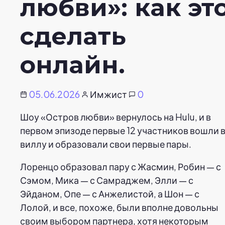
любви»: как эт
сделать
онлайн.
05.06.2026
Имжист
0
Шоу «Остров любви» вернулось на Hulu, и в
первом эпизоде первые 12 участников вошли 
виллу и образовали свои первые пары.
Лоренцо образовал пару с Жасмин, Робин — с
Сэмом, Мика — с Самраджем, Элли — с
Эйданом, Опе — с Анжелистой, а Шон — с
Лолой, и все, похоже, были вполне довольны
своим выбором партнера, хотя некоторым