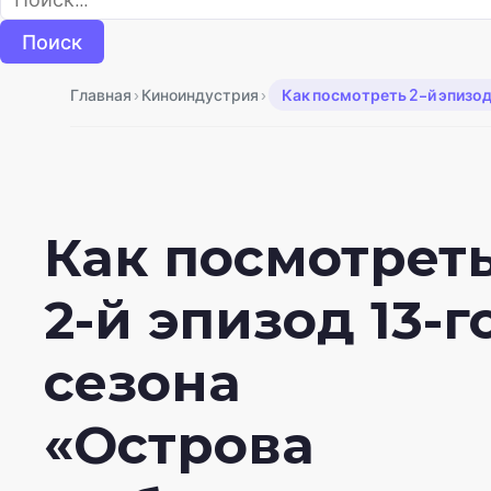
›
›
Главная
Киноиндустрия
Как посмотреть 2-й эпизод 
Как посмотрет
2-й эпизод 13-г
сезона
«Острова