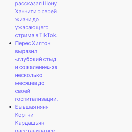
рассказал Шону
Ханнити о своей
жизни до
ужасающего
стрима в TikTok.
Перес Хилтон
выразил
«глубокий стыд
и сожаление» за
несколько
месяцев до
своей
госпитализации.
Бывшая няня
Кортни
Кардашьян
расставила все