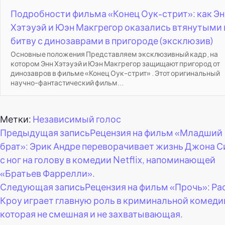
Подробности фильма «Конец Оук-стрит»: как Эн
Хэтэуэй и Юэн Макгрегор оказались втянутыми 
битву с динозаврами в пригороде (эксклюзив)
Основные положения Представляем эксклюзивный кадр, на
котором Энн Хэтэуэй и Юэн Макгрегор защищают пригород от
динозавров в фильме «Конец Оук-стрит» . Этот оригинальный
научно-фантастический фильм...
Метки:
Независимый голос
Навигация
Предыдущая запись
Рецензия на фильм «Младший
брат»: Эрик Андре переворачивает жизнь Джона 
по
с ног на голову в комедии Netflix, напоминающей
«Братьев Фаррелли».
записям
Следующая запись
Рецензия на фильм «Прочь»: Ра
Кроу играет главную роль в криминальной комеди
которая не смешная и не захватывающая.