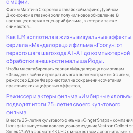
о мафии.
Фильм Мартина Скорсезе о гавайской мафии с Дуэйном
Джонсоном в главной роли получил новое обновление. В
настоящее время в сценарий фильма, в котором также
снимаются...
Как ILM воплотила в жизнь визуальные эффекты
сериала «Мандалорец» и фильма «Грогу»: от
первого шага шагохода AT-AT до компьютерной
обработки внешности малыша Йоды.
Чтобы масштабировать сериал «Мандалорец» по мотивам
«Звездных войн» и превратить его в полнометражный фильм,
режиссер Джон Фавро настоял на сохранении сочетания
практических и цифровых эффектов,...
Режиссер и актеры фильма «Имбирные хлопья»
подводят итоги 25-летия своего культового
фильма.
В честь 25-летия культового фильма «Ginger Snaps » компания
Lionsgate выпустила коллекционное издание Vestron Collector
Series (#39) в формате 4K UHD с множеством дополнительных