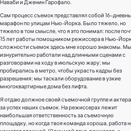
Наваби и Дженин Гарофало.
Сам процесс съемок представлял собой 16-дневн
марафон по улицам Нью-Йорка. Было тяжело, но
тяжело в том смысле, что я это понимал: после поч
15 лет работы помощником режиссера в Нью-Йорк
сложности съемок здесь мне хорошо знакомы. М
изнурительно работали над длинными сценами с
разговорами на ходу в июльскую жару; мы
пробирались в метро, чтобы украсть кадры без
разрешения; мы таскали оборудование в узкие
многоквартирные дома без лифта.
Я отдаю должное своей съемочной группе и актер
за успех наших съемок. На режиссерах лежит
наибольшая ответственность за съемочную
площадку, но когда твоя команда хороша, работа н
кажется сложной. (Один мой друг-режиссер, к