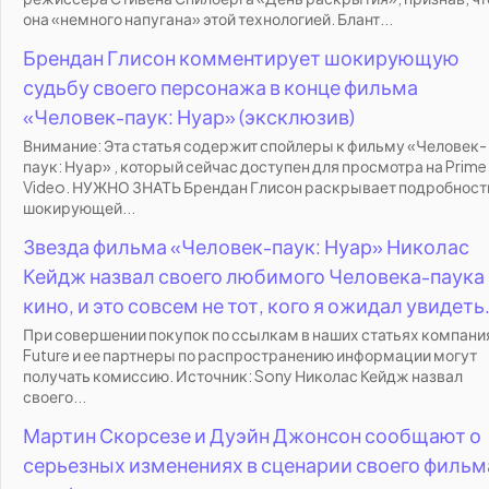
она «немного напугана» этой технологией. Блант...
Брендан Глисон комментирует шокирующую
судьбу своего персонажа в конце фильма
«Человек-паук: Нуар» (эксклюзив)
Внимание: Эта статья содержит спойлеры к фильму «Человек-
паук: Нуар» , который сейчас доступен для просмотра на Prime
Video. НУЖНО ЗНАТЬ Брендан Глисон раскрывает подробност
шокирующей...
Звезда фильма «Человек-паук: Нуар» Николас
Кейдж назвал своего любимого Человека-паука 
кино, и это совсем не тот, кого я ожидал увидеть
При совершении покупок по ссылкам в наших статьях компани
Future и ее партнеры по распространению информации могут
получать комиссию. Источник: Sony Николас Кейдж назвал
своего...
Мартин Скорсезе и Дуэйн Джонсон сообщают о
серьезных изменениях в сценарии своего фильм