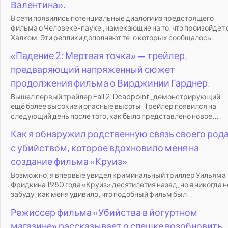
Валентина».
В сети появились потенциальные диалоги из предстоящего
фильма о Человеке-пауке , намекающие на то, что произойдет 
Халком. Эти реплики дополняют те, о которых сообщалось...
«Падение 2: Мертвая точка» — трейлер,
предваряющий напряженный сюжет
продолжения фильма о Вирджинии Гарднер.
Вышел первый трейлер Fall 2: Deadpoint , демонстрирующий
ещё более высокие и опасные высоты. Трейлер появился на
следующий день после того, как было представлено новое...
Как я обнаружил родственную связь своего род
с убийством, которое вдохновило меня на
создание фильма «Круиз»
Возможно, я впервые увидел криминальный триллер Уильяма
Фридкина 1980 года «Круиз» десятилетия назад, но я никогда н
забуду, как меня удивило, что подобный фильм был...
Режиссер фильма «Убийства в йогуртном
магазине» рассказывает о спешке возобновить