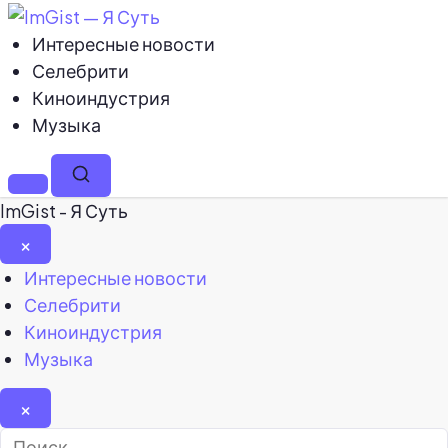
Интересные новости
Селебрити
Киноиндустрия
Музыка
Меню
Поиск
ImGist - Я Суть
×
Закрыть
Интересные новости
меню
Селебрити
Киноиндустрия
Музыка
×
Найти: