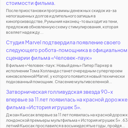
стоимости фильма.
После приостановки программы денежных скидок из-за
непогашенных долгов и длительного затишья в
кинопроизводстве, Румыния наконец-то выходит из тени,
предложив обновленную схему стимулирования, которая
вселяет надежду...
Студия Marvel подтвердила появление своего
следующего робота-помощника в официальном
сценарии фильма «Человек-паук»
В фильме «Человек-паук: Новый день» Питер Паркер в
исполнении Тома Холланда станет очередным супергероем
киновселенной Marvel, у которого появится новый технически
подкованный помощник. Спасение мультивселенной...
Затворническая голливудская звезда 90-х
впервые за 11 лет появилась на красной дорожке
фильма «История игрушек 5».
Джоан Кьюсак впервые за 11 лет появилась на красной дорожк
лондонской премьеры мультфильма « История игрушек 5» . 63
летний Кьюсак прославился в восьмидесятые годы, пройдя...