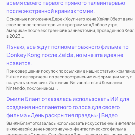
время своего первого прямого телеинтервью
после экстренной краниэктомии.
Основные положения Дерек Хоуг и его жена Хейли Эберт дали
свое первое телеинтервью в программе «Доброе утро,
Америка» после экстренной краниэктомии, проведенной Хейл
в 2023...
Я знаю, все ждут полнометражного фильма по
Donkey Kong после Zelda, но мне эта идея не
нравится.
При совершении покупок по ссылкам в наших статьях компани
Future и ее партнеры по распространению информации могут
получать комиссию. Источник: Nelvana Limited Компания
Nintendo, поклонником...
Эмили Блант отказалась использовать ИИ для
создания инопланетного голоса для своего
фильма «День раскрытия правды» | Видео
Эмили Блант отказалась использовать искусственный интелле
в ключевой сцене нового научно-фантастического фильма
режиссера Стивена Спилберга «День раскрытия», признав, чт