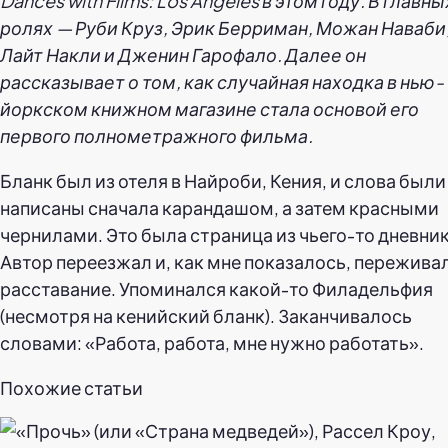
Dances with Films: Los Angeles в этом году. В главны
ролях — Руби Круз, Эрик Берриман, Можан Наваби
Лайт Накли и Дженин Гарофало. Далее он
рассказывает о том, как случайная находка в нью-
йоркском книжном магазине стала основой его
первого полнометражного фильма.
Бланк был из отеля в Найроби, Кения, и слова были
написаны сначала карандашом, а затем красными
чернилами. Это была страница из чьего-то дневник
Автор переезжал и, как мне показалось, пережива
расставание. Упоминался какой-то Филадельфия
(несмотря на кенийский бланк). Заканчивалось
словами: «Работа, работа, мне нужно работать».
Похожие статьи