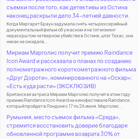
съемки после того, как детективы из Остина
наконец раскрыли дело 34-летней давности.
Когда Маргарет Браун задумала снять четырехсерийный
документальный фильм об ужасном и на тот момент
нераскрытом четверном убийстве в Остине, штат Техас, она
никак не ожидала,...
Мириам Марголис получит премию Raindance
Icon Award и рассказала о планах по созданию
полнометражного короткометражного фильма
«Друг Дороти», номинированного на «Оскар»:
«Есть куда расти» (ЭКСКЛЮЗИВ)
Британская актриса Мириам Марголис получит в этом году
премию Raindance Icon Award на кинофестивале Raindance,
который пройдет в Лондоне с 17 по 26 июня. Марголис...
Румыния, место съемок фильма «Среда»,
стремится восстановить доверие благодаря
обновленной программе возврата 30% от