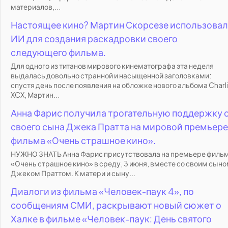
материалов,...
Настоящее кино? Мартин Скорсезе использовал
ИИ для создания раскадровки своего
следующего фильма.
Для одного из титанов мирового кинематографа эта неделя
выдалась довольно странной и насыщенной заголовками:
спустя день после появления на обложке нового альбома Charli
XCX, Мартин...
Анна Фарис получила трогательную поддержку 
своего сына Джека Пратта на мировой премьере
фильма «Очень страшное кино».
НУЖНО ЗНАТЬ Анна Фарис присутствовала на премьере филь
«Очень страшное кино» в среду, 3 июня, вместе со своим сын
Джеком Праттом. К матери и сыну...
Диалоги из фильма «Человек-паук 4», по
сообщениям СМИ, раскрывают новый сюжет о
Халке в фильме «Человек-паук: День святого