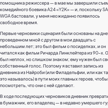
помощника режиссера — в мае мы завершили съе
комедийного боевика A24 «Y2K» — и, поскольку SA
WGA бастовали, у меня неожиданно появилось
свободное время.
Первые черновики сценария были основаны на дне
проведенном мной с другом в мои двадцать с
небольшим лет; это был фильм о посиделках, и он
читался как фильм Ричарда Линклейтера из 90-х. 
был неплох, но слишком знаком; ему нужен был св
собственный голос. Поэтому я вставил запись из
дневника из Найроби (или Филадельфии, или как т
это называлось) в пути моих главных героев, чтобы
посмотреть, что они с ней сделают.
В ходе последующих черновиков дневник преврат
в бумажник, его владелец — в недавно умершего г