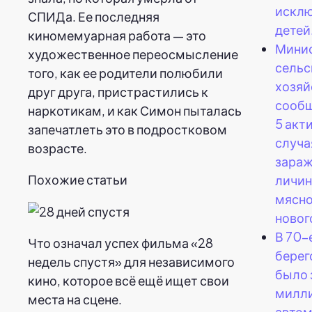
исклю
СПИДа. Ее последняя
детей
киномемуарная работа — это
Мини
художественное переосмысление
сельс
того, как ее родители полюбили
хозяй
друг друга, пристрастились к
сообщ
наркотикам, и как Симон пыталась
5 акт
запечатлеть это в подростковом
случа
возрасте.
зара
Похожие статьи
личи
мясно
новог
В 70-
Что означал успех фильма «28
берег
недель спустя» для независимого
было 
кино, которое всё ещё ищет свои
милл
места на сцене.
авто