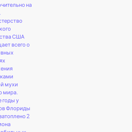
чительно на
.
стерство
кого
ства США
ает всего о
ивных
ях
жения
нками
й мухи
о мира.
е годы у
ов Флориды
затоплено 2
иона
мобильных