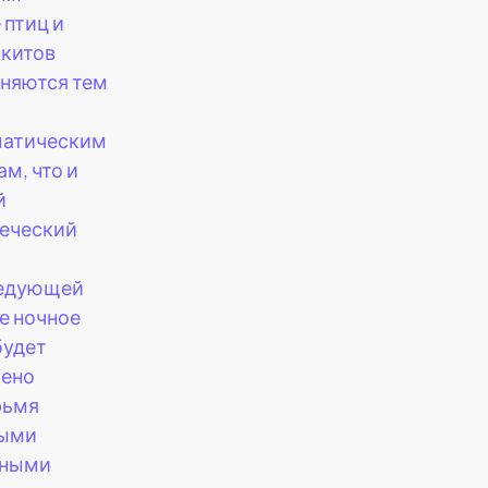
 птиц и
 китов
няются тем
матическим
ам, что и
й
еческий
ледующей
е ночное
будет
чено
рьмя
ными
сными