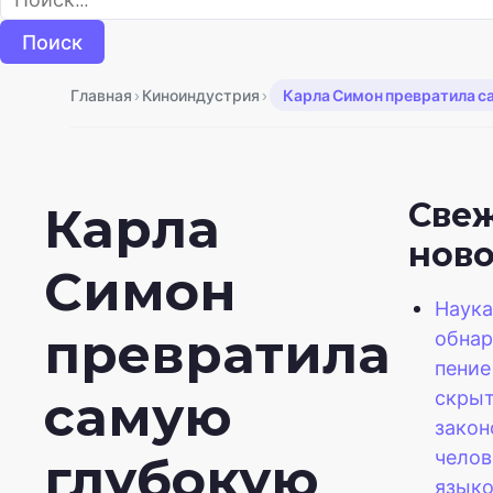
›
›
Главная
Киноиндустрия
Карла Симон превратила са
Све
Карла
нов
Симон
Наука
превратила
обнар
пение
скры
самую
закон
челов
глубокую
языко