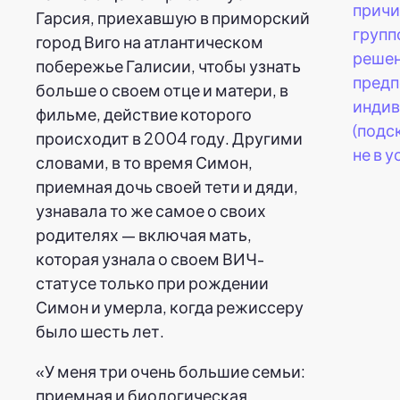
причи
Гарсия, приехавшую в приморский
групп
город Виго на атлантическом
реше
побережье Галисии, чтобы узнать
предп
больше о своем отце и матери, в
инди
фильме, действие которого
(подс
происходит в 2004 году. Другими
не в у
словами, в то время Симон,
приемная дочь своей тети и дяди,
узнавала то же самое о своих
родителях — включая мать,
которая узнала о своем ВИЧ-
статусе только при рождении
Симон и умерла, когда режиссеру
было шесть лет.
«У меня три очень большие семьи:
приемная и биологическая,