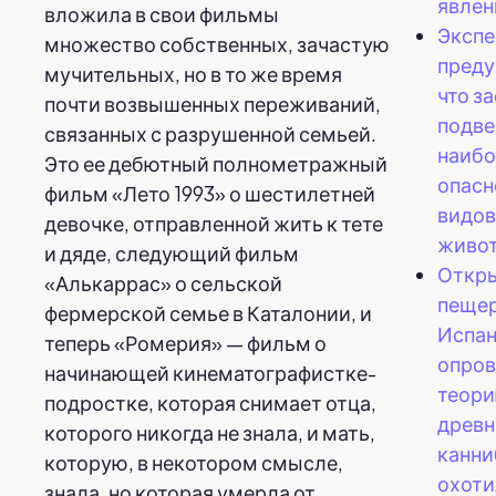
явлен
вложила в свои фильмы
Экспе
множество собственных, зачастую
преду
мучительных, но в то же время
что з
почти возвышенных переживаний,
подве
связанных с разрушенной семьей.
наиб
Это ее дебютный полнометражный
опасн
фильм «Лето 1993» о шестилетней
видов
девочке, отправленной жить к тете
живот
и дяде, следующий фильм
Откр
«Алькаррас» о сельской
пещер
фермерской семье в Каталонии, и
Испа
теперь «Ромерия» — фильм о
опров
начинающей кинематографистке-
теори
подростке, которая снимает отца,
древн
которого никогда не знала, и мать,
канн
которую, в некотором смысле,
охоти
знала, но которая умерла от