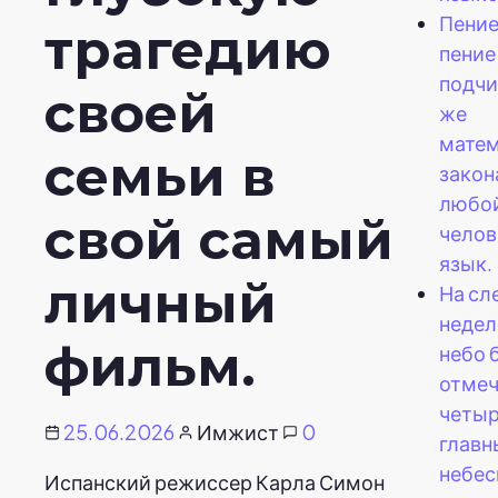
Пение
трагедию
пение
подчи
своей
же
мате
семьи в
закон
любо
свой самый
челов
язык.
личный
На с
недел
фильм.
небо 
отме
четы
25.06.2026
Имжист
0
глав
небе
Испанский режиссер Карла Симон