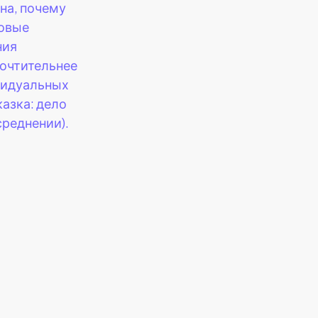
на, почему
овые
ния
очтительнее
видуальных
казка: дело
среднении).