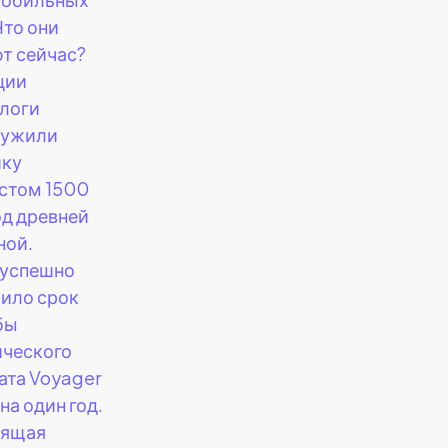
Что они
т сейчас?
ции
логи
ружили
ику
стом 1500
од древней
ной.
 успешно
ило срок
бы
ческого
ата Voyager
на один год.
оящая