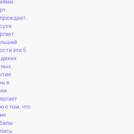
иями.
рт
преждает,
асуха
ргает
ольшей
ости эти 5
 диких
ных.
ытие
ы в
нии
ергает
ю о том, что
ие
ибалы
лись