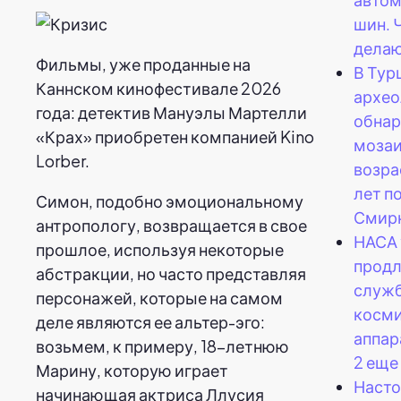
шин. 
делаю
Фильмы, уже проданные на
В Тур
Каннском кинофестивале 2026
архео
года: детектив Мануэлы Мартелли
обна
«Крах» приобретен компанией Kino
моза
Lorber.
возра
лет п
Симон, подобно эмоциональному
Смир
антропологу, возвращается в свое
НАСА
прошлое, используя некоторые
продл
абстракции, но часто представляя
служ
персонажей, которые на самом
косми
деле являются ее альтер-эго:
аппар
возьмем, к примеру, 18-летнюю
2 еще 
Марину, которую играет
Наст
начинающая актриса Ллусия