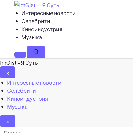
Интересные новости
Селебрити
Киноиндустрия
Музыка
Меню
Поиск
ImGist - Я Суть
×
Закрыть
Интересные новости
меню
Селебрити
Киноиндустрия
Музыка
×
Найти: