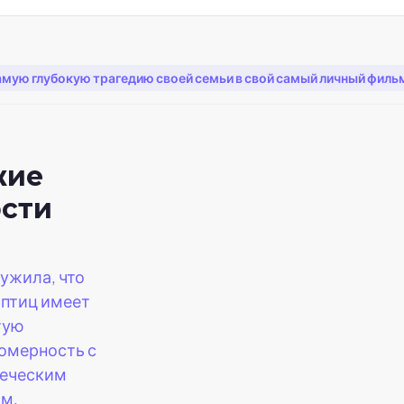
мую глубокую трагедию своей семьи в свой самый личный филь
жие
ости
ужила, что
 птиц имеет
тую
омерность с
еческим
м.