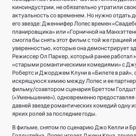
киноиндустрии, не обязательно утратили сво
актуальность со временем. Но нужно отдать 
его звезде: Дженнифер Лопес времен «Свадеб
планировщика» или «Горничной на Манхэттен
смогла бы снять этот фильм с той же грацией 
уверенностью, которые она демонстрирует зд
Режиссер Ол Паркер, который ранее работал 
«старыми романтическими комедиями» с Дж
Робертс и Джорджем Клуни в «Билете в рай», 
искрящуюся химию между Лопес и ее партнер
фильму/соавтором сценария Бреттом Голдш
(«Уменьшение»), одновременно предоставляя 
давней звезде романтических комедий одну и
ярких ролей за последние годы.
В фильме, снятом по сценарию Джо Келли и Б
Голдштейна, Лопес играет Джеки Круз, труд