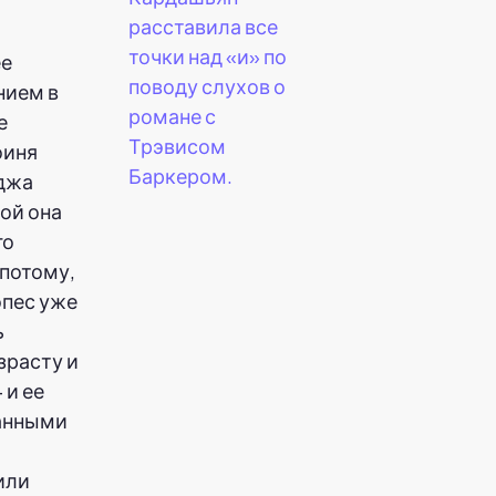
расставила все
точки над «и» по
ее
поводу слухов о
нием в
романе с
е
Трэвисом
оиня
Баркером.
рджа
ой она
го
 потому,
опес уже
ь
зрасту и
 и ее
ванными
или