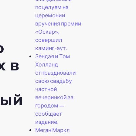
поцелуем на
церемонии
вручения премии
«Оскар»,
совершил
ю
каминг-аут.
Зендая и Том
x в
Холланд
отпраздновали
свою свадьбу
частной
ный
вечеринкой за
городом —
сообщает
издание.
Меган Маркл