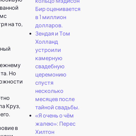
кольцо Мэдисон
ованной
Бир оценивается
ймс
в 1 миллион
ря на то,
долларов.
Зендая и Том
Холланд
тный
устроили
камерную
прежнему
свадебную
та. Но
церемонию
можности
спустя
несколько
отно
месяцев после
ла Круз,
тайной свадьбы.
его.
«Я очень о чём
жалею»: Перес
ровие в
Хилтон
жеки,