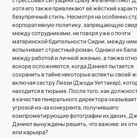
хотя его также привлекают её жёсткий характ
безупречный стиль. Несмотря на особенно ст
корпоративную политику, запрещающую сви
между сотрудниками, не говоря уже о почти
материнской бдительности Сидни, между ним
вспыхивает страстный роман. Однако их бала
между работой и личной жизнью, а также отн
вскоре осложняются, когда Дэниел пытается
сохранить в тайне некоторые аспекты своей ж
включая сестру Лиззи (Джоди Уиттакер), кото
находится в тюрьме. После того, как должно
в качестве генерального директора оказывает
угрозой из-за конкурента, получившего
компрометирующие фотографии их двоих, Дж
Дэниел вынуждены решить, что важнее: их от
или карьера?