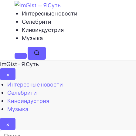
Интересные новости
Селебрити
Киноиндустрия
Музыка
Меню
Поиск
ImGist - Я Суть
×
Закрыть
Интересные новости
меню
Селебрити
Киноиндустрия
Музыка
×
Найти: