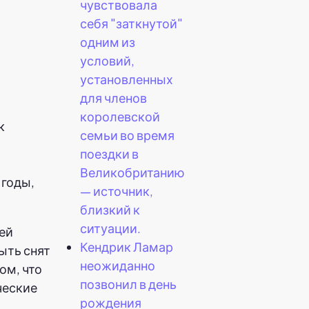
чувствовала
себя "заткнутой"
одним из
условий,
установленных
для членов
королевской
к
семьи во время
поездки в
Великобританию
 годы,
— источник,
близкий к
ситуации.
ей
Кендрик Ламар
ыть снят
неожиданно
ом, что
позвонил в день
ческие
рождения