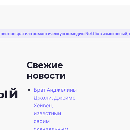
ес превратила романтическую комедию Netflix в изысканный, п
Свежие
новости
ый
Брат Анджелины
Джоли, Джеймс
Хейвен,
известный
своим
скандальным