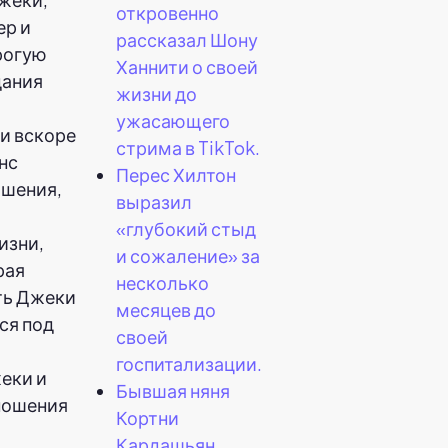
откровенно
ер и
рассказал Шону
рогую
Ханнити о своей
дания
жизни до
ужасающего
и вскоре
стрима в TikTok.
нс
Перес Хилтон
ошения,
выразил
«глубокий стыд
изни,
и сожаление» за
рая
несколько
сть Джеки
месяцев до
ся под
своей
госпитализации.
еки и
Бывшая няня
ношения
Кортни
Кардашьян