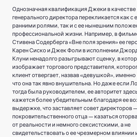
Однозначная квалификация Джеки в качестве
генерального директора перекликается как с 
ранними ролями, так и с ее нынешним положе
профессиональной жизни. Например, в фильм
Стивена Содерберга «Вне поля зрения» ее гер
Карен Сиско и Джек Фоли в исполнении Джо
Клуни ненадолго разыгрывают сценку, в котор
изображает торгового представителя, которо
клиент отвергает, назвав «девушкой», именно
что она так явно внушительна. Но даже если Л
тогда была руководителем, ее авторитет здес
кажется более убедительным благодаря ее во
выдержке, что заставляет совет директоров —
покровительственного отца — казаться отор
от реальности и немного сексистскими, а не
свидетельствовать о ее чрезмерном влиянии 