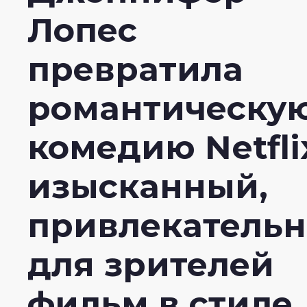
Лопес
превратила
романтическу
комедию Netfli
изысканный,
привлекатель
для зрителей
фильм в стиле