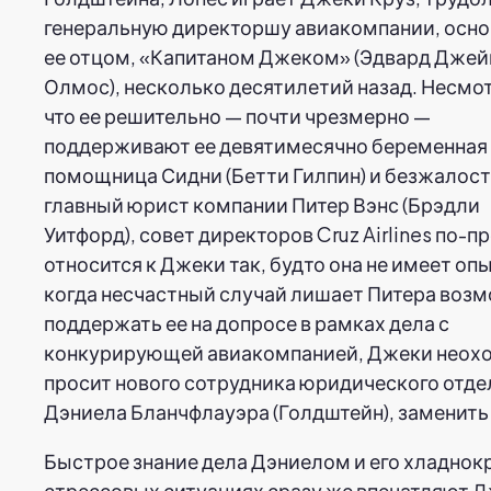
генеральную директоршу авиакомпании, осн
ее отцом, «Капитаном Джеком» (Эдвард Дже
Олмос), несколько десятилетий назад. Несмот
что ее решительно — почти чрезмерно —
поддерживают ее девятимесячно беременная
помощница Сидни (Бетти Гилпин) и безжалос
главный юрист компании Питер Вэнс (Брэдли
Уитфорд), совет директоров Cruz Airlines по-
относится к Джеки так, будто она не имеет опы
когда несчастный случай лишает Питера воз
поддержать ее на допросе в рамках дела с
конкурирующей авиакомпанией, Джеки неох
просит нового сотрудника юридического отде
Дэниела Бланчфлауэра (Голдштейн), заменить 
Быстрое знание дела Дэниелом и его хладнок
стрессовых ситуациях сразу же впечатляют Д