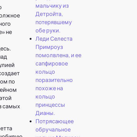
мальчику из
ю
Детройта,
должное
потерявшему
ного
обе руки.
е» не
Леди Селеста
и
Примроуз
есь.
помолвлена, и ее
над
сапфировое
улией
кольцо
создает
поразительно
ом по
похоже на
тейном
кольцо
этой
принцессы
з самых
Дианы.
Потрясающее
ретта
обручальное
олюбивую