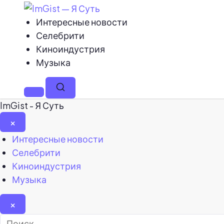
Интересные новости
Селебрити
Киноиндустрия
Музыка
Меню
Поиск
ImGist - Я Суть
×
Закрыть
Интересные новости
меню
Селебрити
Киноиндустрия
Музыка
×
Найти: