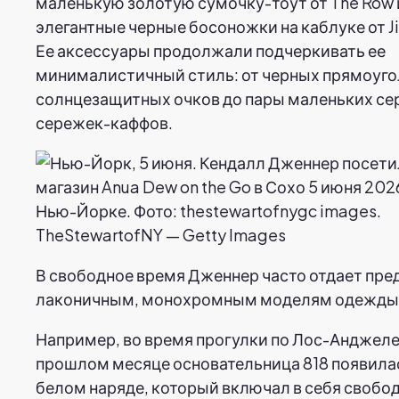
маленькую золотую сумочку-тоут от The Row 
элегантные черные босоножки на каблуке от 
Ее аксессуары продолжали подчеркивать ее
минималистичный стиль: от черных прямоуг
солнцезащитных очков до пары маленьких с
сережек-каффов.
TheStewartofNY — Getty Images
В свободное время Дженнер часто отдает пре
лаконичным, монохромным моделям одежды
Например, во время прогулки по Лос-Анджеле
прошлом месяце основательница 818 появилас
белом наряде, который включал в себя свобо