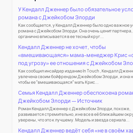
У Кендалл Дженнер было обязательное усл
романа с Джейкобом Элорди
Как сообщается, у Кендалл Дженнер было одно важное у
романа с Джейкобом Элорди. Она очень ценит партнера,
органично вписывается в ее тесный круг...
Кендалл Дженнер не хочет, чтобы
«вмешивающаяся» мама-менеджер Крис «
под угрозу» ее отношения с Джейкобом Эло
Как сообщил инсайдер изданию In Touch , Кендалл Дженн
увлечена своим бойфрендом Джейкобом Элорди , и она н
чтобы ее "вмешивающаяся" мать Крис...
Семья Кендалл Дженнер обеспокоена рома
Джейкобом Элорди — Источник
Роман Кендалл Дженнер с Джейкобом Элорди, похоже,
развивается стремительно, и не все в её ближайшем ок
уверены, что это к лучшему. Модель и звезда сериала...
Кендалл Дженнер ведёт себя «не в своём х