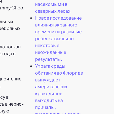
и
насекомыми в
Jimmy Choo.
северных лесах.
Новое исследование
ольных
влияния экранного
еребряных
времени на развитие
ребенка выявило
некоторые
неожиданные
результаты.
Утрата среды
обитания во Флориде
дпочтение
вынуждает
.
американских
крокодилов
су в
выходить на
ь в черно-
причалы,
дную
гидроциклы и доски