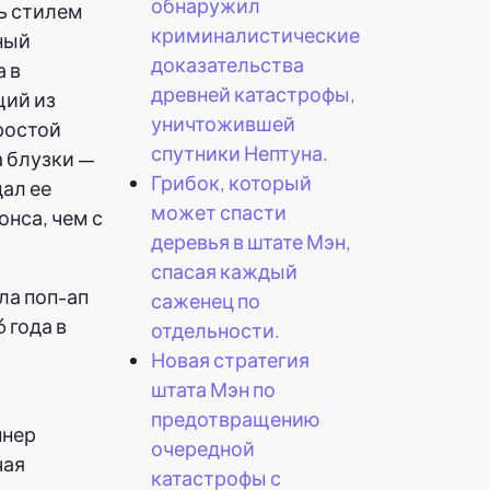
обнаружил
ь стилем
криминалистические
ный
доказательства
 в
древней катастрофы,
щий из
уничтожившей
ростой
спутники Нептуна.
 блузки —
Грибок, который
ал ее
может спасти
нса, чем с
деревья в штате Мэн,
спасая каждый
саженец по
отдельности.
Новая стратегия
штата Мэн по
предотвращению
ннер
очередной
чая
катастрофы с