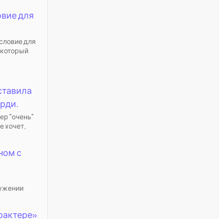
овие для
словие для
 который
ставила
рди.
ер "очень"
е хочет,
ном с
ружении
арактере»