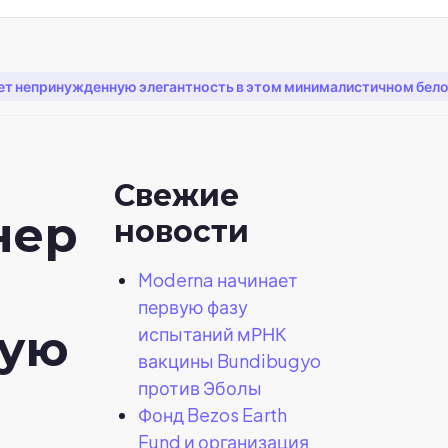
т непринужденную элегантность в этом минималистичном бел
Свежие
нер
новости
т
Moderna начинает
первую фазу
ную
испытаний мРНК
вакцины Bundibugyo
против Эболы
Фонд Bezos Earth
Fund и организация