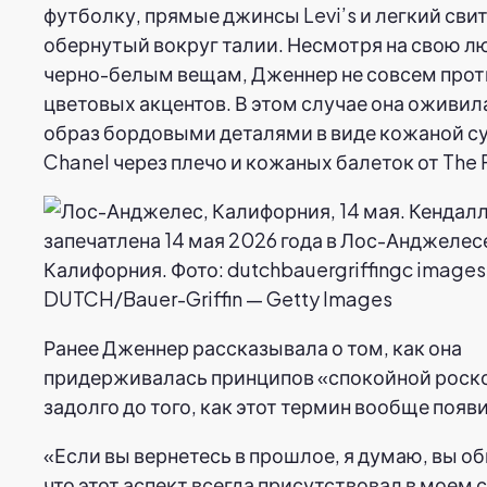
футболку, прямые джинсы Levi’s и легкий свит
обернутый вокруг талии. Несмотря на свою л
черно-белым вещам, Дженнер не совсем прот
цветовых акцентов. В этом случае она оживил
образ бордовыми деталями в виде кожаной с
Chanel через плечо и кожаных балеток от The 
DUTCH/Bauer-Griffin — Getty Images
Ранее Дженнер рассказывала о том, как она
придерживалась принципов «спокойной рос
задолго до того, как этот термин вообще появ
«Если вы вернетесь в прошлое, я думаю, вы о
что этот аспект всегда присутствовал в моем 