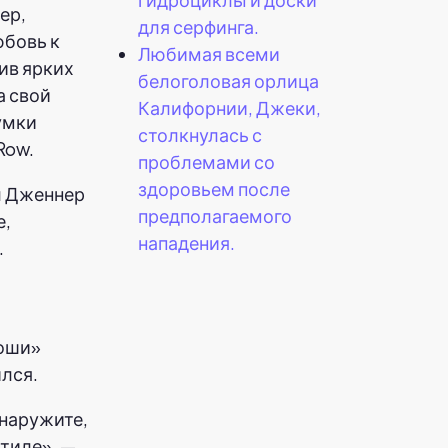
ер,
для серфинга.
юбовь к
Любимая всеми
ив ярких
белоголовая орлица
а свой
Калифорнии, Джеки,
умки
столкнулась с
Row.
проблемами со
здоровьем после
предполагаемого
нападения.
коши»
ился.
бнаружите,
стиле», —