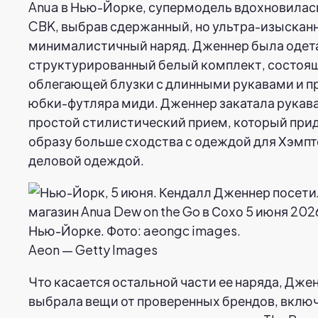
Anua в Нью-Йорке, супермодель вдохновилас
CBK, выбрав сдержанный, но ультра-изыскан
минималистичный наряд. Дженнер была одета
структурированный белый комплект, состоя
облегающей блузки с длинными рукавами и п
юбки-футляра миди. Дженнер закатала рукава
простой стилистический прием, который прид
образу больше сходства с одеждой для Хэмпто
деловой одеждой.
Aeon — Getty Images
Что касается остальной части ее наряда, Дже
выбрала вещи от проверенных брендов, вклю