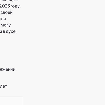
2023 году.
 своей
тся
 могу
 в духе
тяжении
 лет