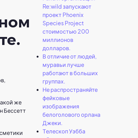
Re:wild запускают
проект Phoenix
ном
Species Project
стоимостью 200
те.
миллионов
долларов.
В отличие от людей,
муравьи лучше
работают в больших
в,
группах.
Не распространяйте
фейковые
такой же
изображения
н Бессетт
белоголового орлана
Джеки.
Телескоп Уэбба
осметики