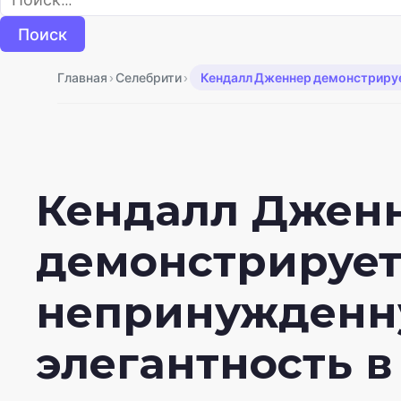
›
›
Главная
Селебрити
Кендалл Дженнер демонстрируе
Кендалл Джен
демонстрируе
непринужден
элегантность в