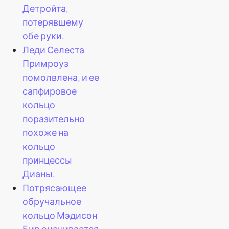
Детройта,
потерявшему
обе руки.
Леди Селеста
Примроуз
помолвлена, и ее
сапфировое
кольцо
поразительно
похоже на
кольцо
принцессы
Дианы.
Потрясающее
обручальное
кольцо Мэдисон
Бир оценивается