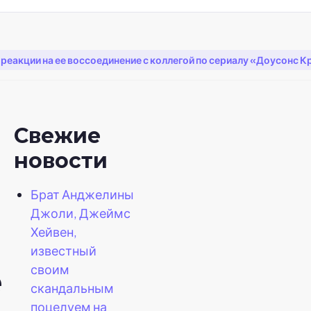
реакции на ее воссоединение с коллегой по сериалу «Доусонс 
Свежие
новости
Брат Анджелины
Джоли, Джеймс
Хейвен,
известный
своим
е
скандальным
поцелуем на