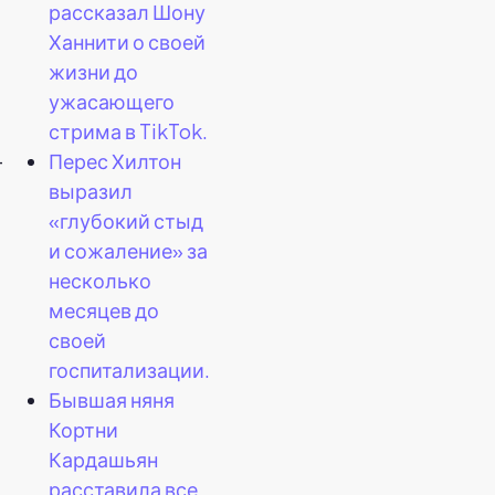
рассказал Шону
Ханнити о своей
жизни до
ужасающего
стрима в TikTok.
—
Перес Хилтон
выразил
«глубокий стыд
и сожаление» за
несколько
месяцев до
своей
госпитализации.
Бывшая няня
Кортни
Кардашьян
расставила все