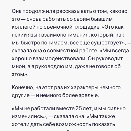
Она продолжила рассказывать о том, каково
это — снова работать со своим бывшим
коллегой по съемочной площадке. «Это как
некий язык взаимопонимания, который, как
мы быстро понимаем, все еще существует», 
сказала она о совместной работе. «Мы всегда
хорошо взаимодействовали. Он руководит
мной, а я руководлю им, даже не говоря об
этом».
Конечно, на этот раз их характеры немного
другие — и немного более зрелые.
«Мы не работали вместе 25 лет, и мы сильно
изменились», — сказала она. «Мы также
хотели дать себе возможность показать