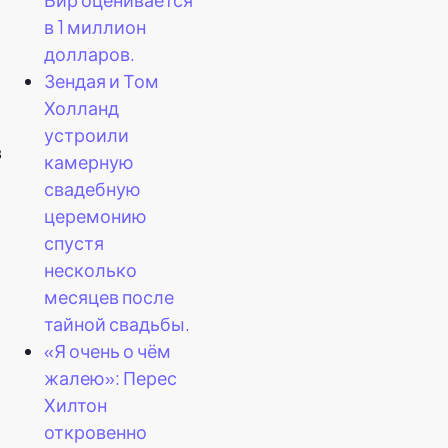
в 1 миллион
долларов.
Зендая и Том
Холланд
устроили
в
камерную
свадебную
церемонию
спустя
несколько
месяцев после
тайной свадьбы.
«Я очень о чём
жалею»: Перес
Хилтон
откровенно