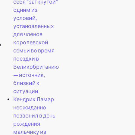
себя "заткнутой"
одним из
условий,
установленных
для членов
королевской
»
семьи во время
поездки в
Великобританию
— источник,
близкий к
ситуации.
Кендрик Ламар
неожиданно
позвонил в день
рождения
мальчику из