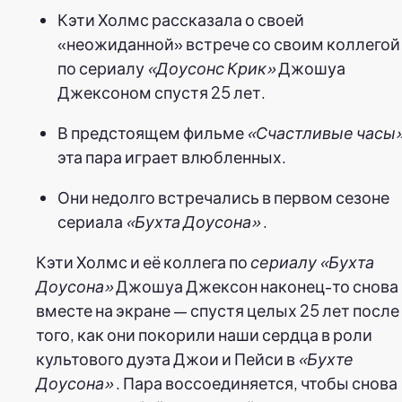
Кэти Холмс рассказала о своей
«неожиданной» встрече со своим коллегой
по сериалу
«Доусонс Крик»
Джошуа
Джексоном спустя 25 лет.
В предстоящем фильме
«Счастливые часы
эта пара играет влюбленных.
Они недолго встречались в первом сезоне
сериала
«Бухта Доусона»
.
Кэти Холмс и её коллега по
сериалу «Бухта
Доусона»
Джошуа Джексон наконец-то снова
вместе на экране — спустя целых 25 лет после
того, как они покорили наши сердца в роли
культового дуэта Джои и Пейси в
«Бухте
Доусона»
. Пара воссоединяется, чтобы снова