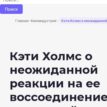
›
›
Главная
Киноиндустрия
Кэти Холмс о неожиданной 
Кэти Холмс о
неожиданной
реакции на ее
воссоединени