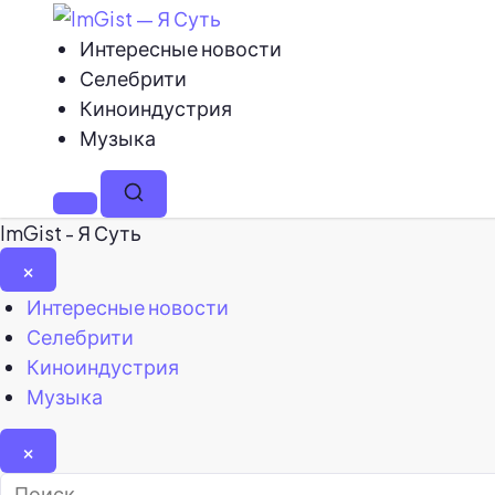
Интересные новости
Селебрити
Киноиндустрия
Музыка
Меню
Поиск
ImGist - Я Суть
×
Закрыть
Интересные новости
меню
Селебрити
Киноиндустрия
Музыка
×
Найти: