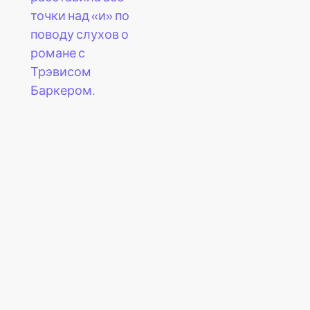
точки над «и» по
поводу слухов о
романе с
Трэвисом
Баркером.