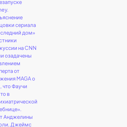
езапуске
ney.
ъяснение
цовки сериала
следний дом»
стники
куссии на CNN
и озадачены
влением
перта от
жения MAGA о
, что Фаучи
то в
ихиатрической
ебнице».
т Анджелины
оли, Джеймс