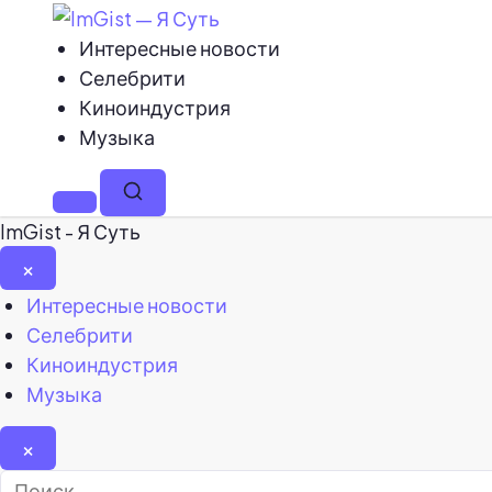
Интересные новости
Селебрити
Киноиндустрия
Музыка
Меню
Поиск
ImGist - Я Суть
×
Закрыть
Интересные новости
меню
Селебрити
Киноиндустрия
Музыка
×
Найти: