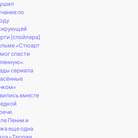
рушил
чание по
оду
кирующей
рти [спойлера]
ильме «Стюарт
смог спасти
ленную».
зды сериала
асённые
нком»
вились вместе
редкой
рече.
ле Пенни и
жа еще одна
зда «Теории