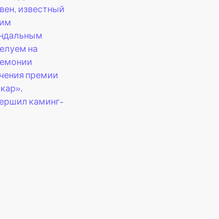
вен, известный
оим
ндальным
елуем на
емонии
чения премии
кар»,
ершил каминг-
.