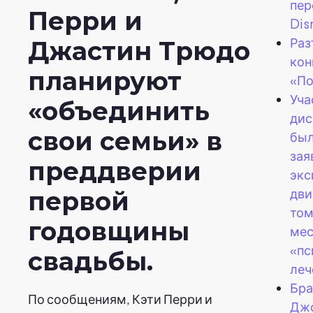
пер
Перри и
Dis
Раз
Джастин Трюдо
кон
планируют
«По
Уча
«объединить
дис
свои семьи» в
был
зая
преддверии
экс
дви
первой
том
годовщины
мес
«пс
свадьбы.
леч
Бра
По сообщениям, Кэти Перри и
Дж