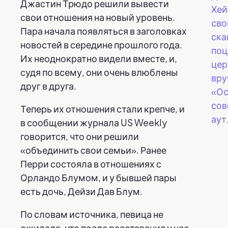
Джастин Трюдо решили вывести
Хей
свои отношения на новый уровень.
св
Пара начала появляться в заголовках
ска
новостей в середине прошлого года.
поц
Их неоднократно видели вместе, и,
цер
судя по всему, они очень влюблены
вру
друг в друга.
«Ос
сов
Теперь их отношения стали крепче, и
аут
в сообщении журнала US Weekly
говорится, что они решили
«объединить свои семьи». Ранее
Перри состояла в отношениях с
Орландо Блумом, и у бывшей пары
есть дочь, Дейзи Дав Блум.
По словам источника, певица не
ожидала, что после расставания у нее