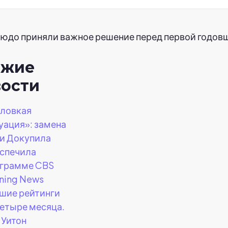
рюдо приняли важное решение перед первой годов
ежие
вости
ловкая
уация»: замена
и Докупила
спечила
грамме CBS
ning News
шие рейтинги
четыре месяца.
 Уитон