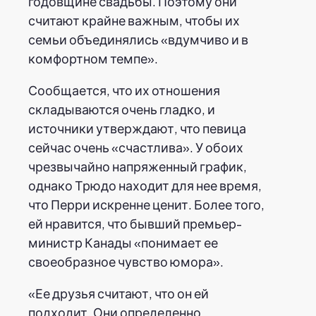
годовщине свадьбы. Поэтому они
считают крайне важным, чтобы их
семьи объединялись «вдумчиво и в
комфортном темпе».
Сообщается, что их отношения
складываются очень гладко, и
источники утверждают, что певица
сейчас очень «счастлива». У обоих
чрезвычайно напряженный график,
однако Трюдо находит для нее время,
что Перри искренне ценит. Более того,
ей нравится, что бывший премьер-
министр Канады «понимает ее
своеобразное чувство юмора».
«Ее друзья считают, что он ей
подходит. Они определенно