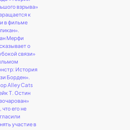
ьшого взрыва»
вращается к
и в фильме
ликан».
ан Мерфи
сказывает о
убокой связи»
ильмом
нстр: История
зи Борден».
ор Alley Cats
йк Т. Остин
зочарован»
, что его не
гласили
нять участие в