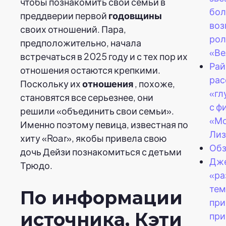
чтобы познакомить свои семьи в
бол
преддверии первой
годовщины
воз
своих отношений. Пара,
рол
предположительно, начала
«Ве
встречаться в 2025 году и с тех пор их
Рай
отношения остаются крепкими.
рас
Поскольку их
отношения
, похоже,
«гл
становятся все серьезнее, они
с ф
решили «объединить свои семьи».
«Мо
Именно поэтому певица, известная по
Лиз
хиту «Roar», якобы привела свою
Обз
дочь Дейзи познакомиться с детьми
Дже
Трюдо.
«ра
тем
По информации
при
источника, Кэти
при