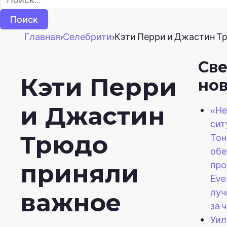
Главная
›
Селебрити
›
Кэти Перри и Джастин Т
Св
Кэти Перри
но
и Джастин
«Не
сит
Трюдо
Тон
обе
про
приняли
Eve
луч
важное
за 
Уил