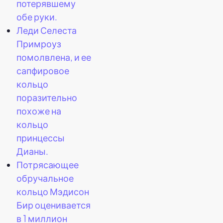
потерявшему
обе руки.
Леди Селеста
Примроуз
помолвлена, и ее
сапфировое
кольцо
поразительно
похоже на
кольцо
принцессы
Дианы.
Потрясающее
обручальное
кольцо Мэдисон
Бир оценивается
в 1 миллион