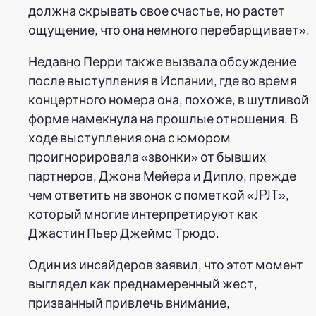
должна скрывать свое счастье, но растет
ощущение, что она немного перебарщивает».
Недавно Перри также вызвала обсуждение
после выступления в Испании, где во время
концертного номера она, похоже, в шутливой
форме намекнула на прошлые отношения. В
ходе выступления она с юмором
проигнорировала «звонки» от бывших
партнеров, Джона Мейера и Дипло, прежде
чем ответить на звонок с пометкой «JPJT»,
который многие интерпретируют как
Джастин Пьер Джеймс Трюдо.
Один из инсайдеров заявил, что этот момент
выглядел как преднамеренный жест,
призванный привлечь внимание,