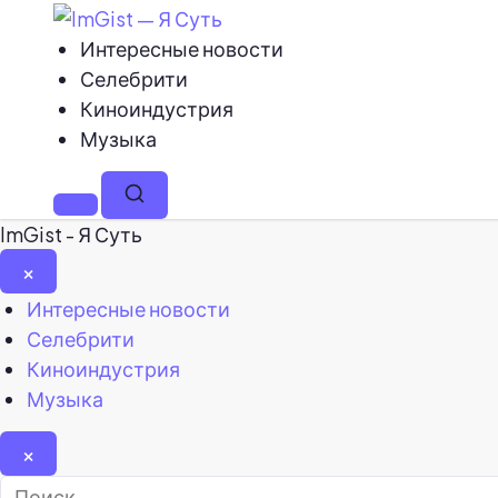
Интересные новости
Селебрити
Киноиндустрия
Музыка
Меню
Поиск
ImGist - Я Суть
×
Закрыть
Интересные новости
меню
Селебрити
Киноиндустрия
Музыка
×
Найти: