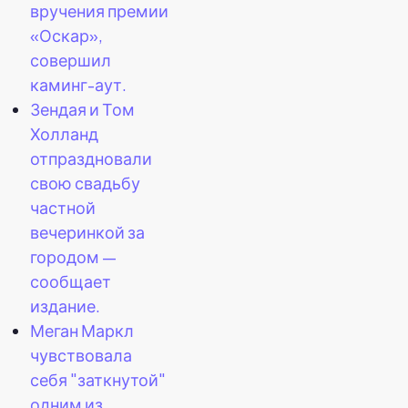
вручения премии
«Оскар»,
совершил
каминг-аут.
Зендая и Том
Холланд
отпраздновали
свою свадьбу
частной
вечеринкой за
городом —
сообщает
издание.
Меган Маркл
чувствовала
себя "заткнутой"
одним из