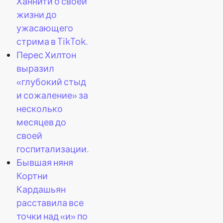
Ханнити о своей
жизни до
ужасающего
стрима в TikTok.
Перес Хилтон
выразил
«глубокий стыд
и сожаление» за
несколько
месяцев до
своей
госпитализации.
Бывшая няня
Кортни
Кардашьян
расставила все
точки над «и» по