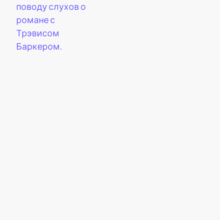
поводу слухов о
романе с
Трэвисом
Баркером.