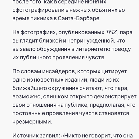
после того, как в середине июня их
сфотографировали в нежных объятиях во
время пикника в Санта-Барбаре.
На фотографиях, опубликованных
TMZ
, пара
выглядит близкой и непринужденной, что
вызвало обсуждения в интернете по поводу
их публичного проявления чувств.
По словам инсайдеров, которых цитирует
одно из новостных изданий, люди из их
ближайшего окружения считают, что пара,
возможно, слишком открыто демонстрирует
свои отношения на публике, предполагая, что
постоянные проявления чувств становятся
чрезмерными.
Источник заявил: «Никто не говорит, что она