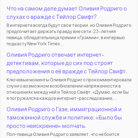
Что на самом деле думает Оливия Родриго о
слухах о вражде с Тейлор Свифт?
В интернете всегда будут свои теории, но Оливия Родриго
предпочитает держать правду вне сети. 23-летняя
певица, обладательница премии «Грэмми», в интервью
подкасту New York Times...
Оливия Родриго отвечает интернет-
детективам, которые до сих пор строят
предположения о её вражде с Тейлор Свифт.
Ключевые моменты Оливия Родриго прокомментировала
слухи о возможном возобновлении напряженности в
отношениях между ней и Тейлор Свифт. «Думаю, если бы
я погружался в каждое интернет-расследование,...
Оливия Родриго о Газе, иммиграционной и
таможенной службе и политике: «Было бы
просто неискренне» молчать.
Поп-певица Оливия Родриго заявляет, что не боится