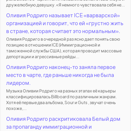
дружелюбную девушку. «Я немного чувствовала себя не...
Оливия Родриго называет ICE «варварской»
организацией и говорит, что ей «грустно жить
в стране, которая считает это нормальным».
Оливия Родриго в очередной раз ясно дает понять свою
позицию в отношении ICE (Иммиграционной и
таможенной службы США), которая проводит массовые
депортации и агрессивные рейды...
Оливия Родриго наконец-то заняла первое
место в чарте, где раньше никогда не была
лидером.
Музыка Оливии Родриго на разных этапах её карьеры
классифицировалась Billboard по различным жанрам.
Хотя её первые два альбома, Sour и Guts , звучат очень
похоже,...
Оливия Родриго раскритиковала Белый дом
за пропаганду иммиграционной и