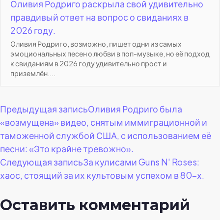
Оливия Родриго раскрыла свой удивительно
правдивый ответ на вопрос о свиданиях в
2026 году.
Оливия Родриго, возможно, пишет одни из самых
эмоциональных песен о любви в поп-музыке, но её подход
к свиданиям в 2026 году удивительно прост и
приземлён....
Навигация
Предыдущая запись
Оливия Родриго была
«возмущена» видео, снятым иммиграционной и
по
таможенной службой США, с использованием её
песни: «Это крайне тревожно».
записям
Следующая запись
За кулисами Guns N' Roses:
хаос, стоящий за их культовым успехом в 80-х.
Оставить комментарий