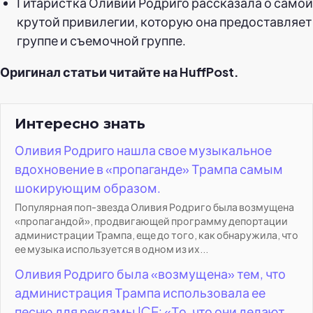
Гитаристка Оливии Родриго рассказала о самой
крутой привилегии, которую она предоставляет
группе и съемочной группе.
Оригинал статьи читайте на HuffPost.
Интересно знать
Оливия Родриго нашла свое музыкальное
вдохновение в «пропаганде» Трампа самым
шокирующим образом.
Популярная поп-звезда Оливия Родриго была возмущена
«пропагандой», продвигающей программу депортации
администрации Трампа, еще до того, как обнаружила, что
ее музыка используется в одном из их...
Оливия Родриго была «возмущена» тем, что
администрация Трампа использовала ее
песню для рекламы ICE: «То, что они делают,