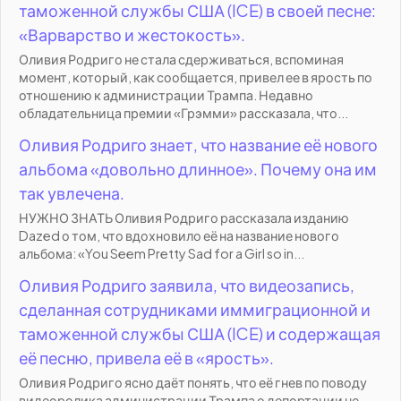
таможенной службы США (ICE) в своей песне:
«Варварство и жестокость».
Оливия Родриго не стала сдерживаться, вспоминая
момент, который, как сообщается, привел ее в ярость по
отношению к администрации Трампа. Недавно
обладательница премии «Грэмми» рассказала, что...
Оливия Родриго знает, что название её нового
альбома «довольно длинное». Почему она им
так увлечена.
НУЖНО ЗНАТЬ Оливия Родриго рассказала изданию
Dazed о том, что вдохновило её на название нового
альбома: «You Seem Pretty Sad for a Girl so in...
Оливия Родриго заявила, что видеозапись,
сделанная сотрудниками иммиграционной и
таможенной службы США (ICE) и содержащая
её песню, привела её в «ярость».
Оливия Родриго ясно даёт понять, что её гнев по поводу
видеоролика администрации Трампа о депортации не