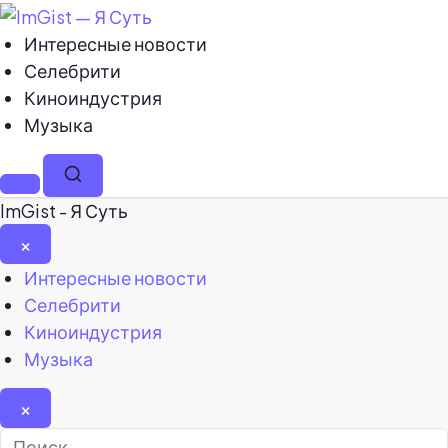
Интересные новости
Селебрити
Киноиндустрия
Музыка
Меню
Поиск
ImGist - Я Суть
×
Закрыть
Интересные новости
меню
Селебрити
Киноиндустрия
Музыка
×
Найти: