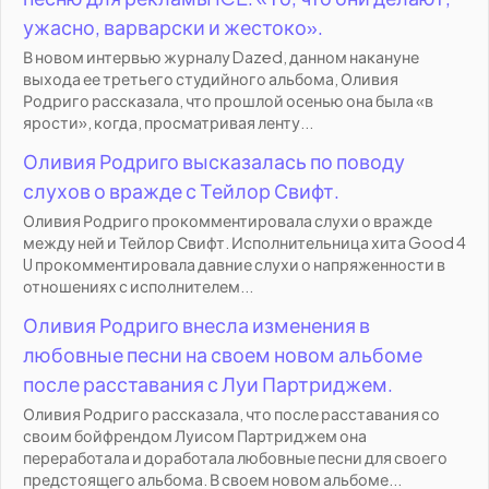
ужасно, варварски и жестоко».
В новом интервью журналу Dazed, данном накануне
выхода ее третьего студийного альбома, Оливия
Родриго рассказала, что прошлой осенью она была «в
ярости», когда, просматривая ленту...
Оливия Родриго высказалась по поводу
слухов о вражде с Тейлор Свифт.
Оливия Родриго прокомментировала слухи о вражде
между ней и Тейлор Свифт. Исполнительница хита Good 4
U прокомментировала давние слухи о напряженности в
отношениях с исполнителем...
Оливия Родриго внесла изменения в
любовные песни на своем новом альбоме
после расставания с Луи Партриджем.
Оливия Родриго рассказала, что после расставания со
своим бойфрендом Луисом Партриджем она
переработала и доработала любовные песни для своего
предстоящего альбома. В своем новом альбоме...