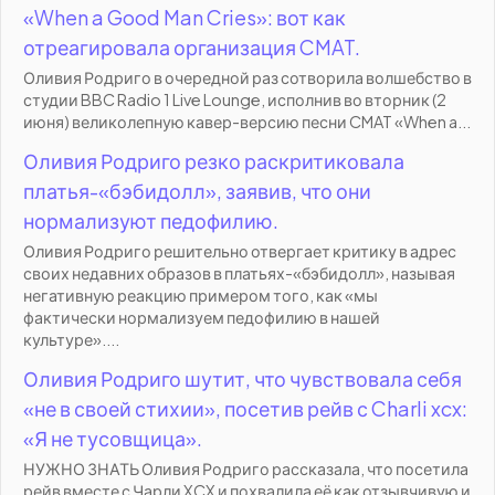
«When a Good Man Cries»: вот как
отреагировала организация CMAT.
Оливия Родриго в очередной раз сотворила волшебство в
студии BBC Radio 1 Live Lounge, исполнив во вторник (2
июня) великолепную кавер-версию песни CMAT «When a...
Оливия Родриго резко раскритиковала
платья-«бэбидолл», заявив, что они
нормализуют педофилию.
Оливия Родриго решительно отвергает критику в адрес
своих недавних образов в платьях-«бэбидолл», называя
негативную реакцию примером того, как «мы
фактически нормализуем педофилию в нашей
культуре»....
Оливия Родриго шутит, что чувствовала себя
«не в своей стихии», посетив рейв с Charli xcx:
«Я не тусовщица».
НУЖНО ЗНАТЬ Оливия Родриго рассказала, что посетила
рейв вместе с Чарли XCX и похвалила её как отзывчивую и