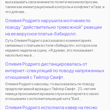
высказывать свое мнение по политическим вопросам,
таким как иммиграционный контроль и конфликт в Газе, и
что для нее...
Оливия Родриго нарушила молчание по
поводу "действительно тревожной" реакции
на ее вирусное платье-бэбидолл.
Суть Оливия Родриго рассказала о комментариях,
связанных с платьем в стиле «бэбидолл», которое она
недавно надела на сцену. «Я думаю, это показывает,
насколько мы в...
Оливия Родриго дистанцировалась от
интернет-спекуляций по поводу напряженных
отношений с Тейлор Свифт.
Оливия Родриго наконец-то высказалась по поводу
предполагаемой вражды с Тейлор Свифт . 23-летняя
певица прокомментировала слухи в интернете о своих
отношениях с исполнительницей хита "Bad...
Оливия Родриго исполнила кавер на песню