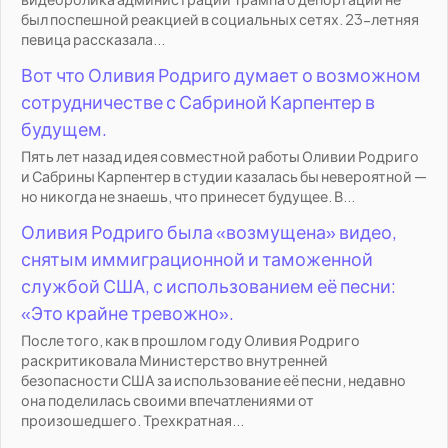
был поспешной реакцией в социальных сетях. 23-летняя
певица рассказала...
Вот что Оливия Родриго думает о возможном
сотрудничестве с Сабриной Карпентер в
будущем.
Пять лет назад идея совместной работы Оливии Родриго
и Сабрины Карпентер в студии казалась бы невероятной —
но никогда не знаешь, что принесет будущее. В...
Оливия Родриго была «возмущена» видео,
снятым иммиграционной и таможенной
службой США, с использованием её песни:
«Это крайне тревожно».
После того, как в прошлом году Оливия Родриго
раскритиковала Министерство внутренней
безопасности США за использование её песни, недавно
она поделилась своими впечатлениями от
произошедшего. Трехкратная...