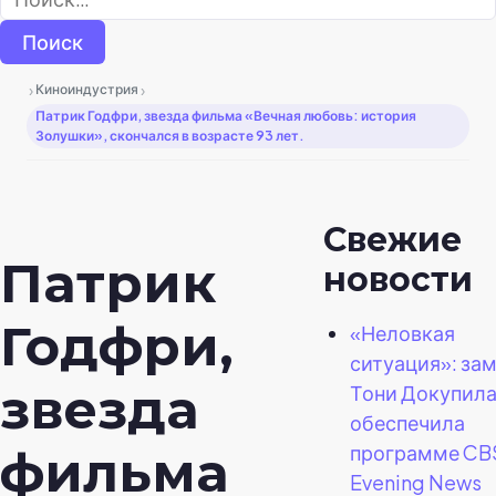
›
›
Киноиндустрия
Патрик Годфри, звезда фильма «Вечная любовь: история
Золушки», скончался в возрасте 93 лет.
Свежие
Патрик
новости
Годфри,
«Неловкая
ситуация»: за
звезда
Тони Докупил
обеспечила
программе CB
фильма
Evening News