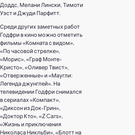
Доддс, Мелани Лински, Тимоти
Уэст и Джуди Парфитт.
Среди других заметных работ
Годфри в кино можно отметить
фильмы «Комната с видом»,
«По часовой стрелке»,
«Морис», «Граф Монте-
Кристо», «Оливер Твист»,
«Отверженные» и «Маугли:
Легенда джунглей». На
телевидении Годфри снимался
в сериалах «Компакт»,
«Диксон из Док-Грин»,
«Доктор Кто», «Z Cars»,
«Жизнь и приключения
Николаса Никльби», «Блотт на