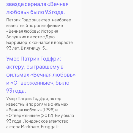
звезде сериала «Вечная
любовь» было 93 года.
Патрик Годфри, актер, наиболее
известный по роли в фильме
«Вечная любовь: История
Золушки» вместе с Дрю
Бэрримор, скончался в возрасте
93 лет. В пятницу, 5...
Умер Патрик Годфри:
актеру, сыгравшему в
фильмах «Вечная любовь»
и «Отверженные», было
93 года.
Умер Патрик Годфри, актер,
известный по ролям в фильмах
«Вечная любовь » (1998) и
«Отверженные» (2012). Ему было
93 года. Лондонское агентство
актера Markham, Froggatt...