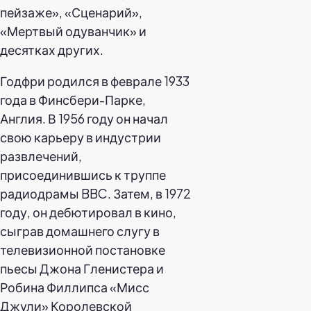
пейзаже», «Сценарий»,
«Мертвый одуванчик» и
десятках других.
Годфри родился в феврале 1933
года в Финсбери-Парке,
Англия. В 1956 году он начал
свою карьеру в индустрии
развлечений,
присоединившись к труппе
радиодрамы BBC. Затем, в 1972
году, он дебютировал в кино,
сыграв домашнего слугу в
телевизионной постановке
пьесы Джона Гленистера и
Робина Филлипса «Мисс
Джули» Королевской