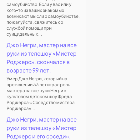
самоубийство. Если у вас или у
кого-то из ваших знакомых
возникают мысли о самоубийстве,
пожалуйста, свяжитесь со
службой помощи при
суицидальных...
Джо Негри, мастер на все
руки из телешоу «Мистер
Роджерс», скончался в
возрасте 99 лет.
Умер Джо Негри, который на
протяжении 33 лет играл роль
мастера на все руки Негри в
культовом детском шоу Фреда
Роджерса « Соседство мистера
Роджерса»...
Джо Негри, мастер на все
руки из телешоу «Мистер
Роджерс и его соседи»,