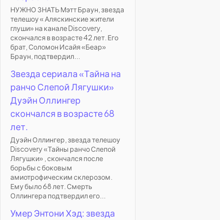
НУЖНО ЗНАТЬ Мэтт Браун, звезда
телешоу « Аляскинские жители
глуши» на канале Discovery,
скончался в возрасте 42 лет. Его
брат, Соломон Исайя «Беар»
Браун, подтвердил...
Звезда сериала «Тайна на
ранчо Слепой Лягушки»
Дуэйн Оллингер
скончался в возрасте 68
лет.
Дуэйн Оллингер, звезда телешоу
Discovery «Тайны ранчо Слепой
Лягушки» , скончался после
борьбы с боковым
амиотрофическим склерозом.
Ему было 68 лет. Смерть
Оллингера подтвердил его...
Умер Энтони Хэд: звезда