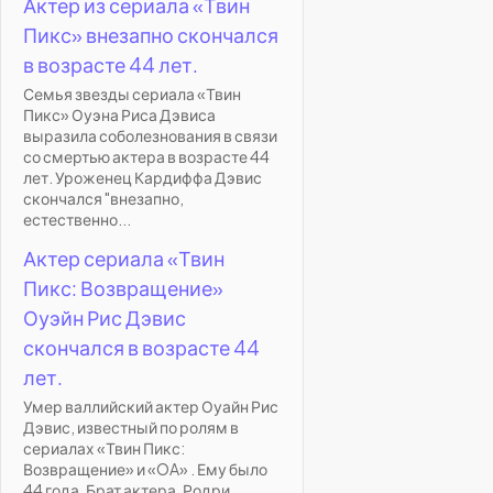
Актер из сериала «Твин
Пикс» внезапно скончался
в возрасте 44 лет.
Семья звезды сериала «Твин
Пикс» Оуэна Риса Дэвиса
выразила соболезнования в связи
со смертью актера в возрасте 44
лет. Уроженец Кардиффа Дэвис
скончался "внезапно,
естественно...
Актер сериала «Твин
Пикс: Возвращение»
Оуэйн Рис Дэвис
скончался в возрасте 44
лет.
Умер валлийский актер Оуайн Рис
Дэвис, известный по ролям в
сериалах «Твин Пикс:
Возвращение» и «OA» . Ему было
44 года. Брат актера, Родри,