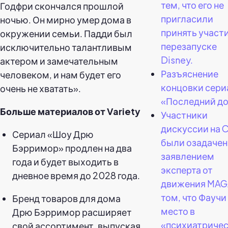
тем, что его не
Годфри скончался прошлой
пригласили
ночью. Он мирно умер дома в
принять участи
окружении семьи. Падди был
перезапуске
исключительно талантливым
Disney.
актером и замечательным
Разъяснение
человеком, и нам будет его
концовки сери
очень не хватать».
«Последний д
Больше материалов от Variety
Участники
дискуссии на 
Сериал «Шоу Дрю
были озадаче
Бэрримор» продлен на два
заявлением
года и будет выходить в
эксперта от
дневное время до 2028 года.
движения MAG
том, что Фаучи
Бренд товаров для дома
место в
Дрю Бэрримор расширяет
«психиатриче
свой ассортимент, выпуская