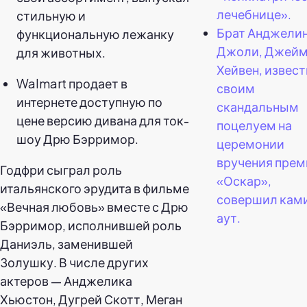
лечебнице».
стильную и
Брат Анджели
функциональную лежанку
Джоли, Джей
для животных.
Хейвен, извес
Walmart продает в
своим
интернете доступную по
скандальным
цене версию дивана для ток-
поцелуем на
шоу Дрю Бэрримор.
церемонии
вручения прем
Годфри сыграл роль
«Оскар»,
итальянского эрудита в фильме
совершил кам
«Вечная любовь» вместе с Дрю
аут.
Бэрримор, исполнившей роль
Даниэль, заменившей
Золушку. В числе других
актеров — Анджелика
Хьюстон, Дугрей Скотт, Меган