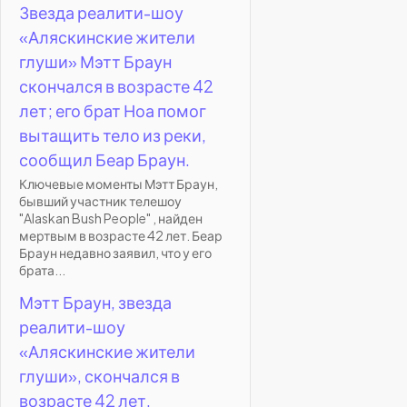
Звезда реалити-шоу
«Аляскинские жители
глуши» Мэтт Браун
скончался в возрасте 42
лет; его брат Ноа помог
вытащить тело из реки,
сообщил Беар Браун.
Ключевые моменты Мэтт Браун,
бывший участник телешоу
"Alaskan Bush People" , найден
мертвым в возрасте 42 лет. Беар
Браун недавно заявил, что у его
брата...
Мэтт Браун, звезда
реалити-шоу
«Аляскинские жители
глуши», скончался в
возрасте 42 лет.