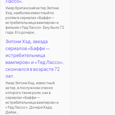
Лассо».
Умер британский актер Энтони
Хэд, наиболее известный по
ролям в сериалах «Баффи —
истребительница вампиров» и
фильме «Тед Лассо». Ему было 72
года. Его дочери...
Энтони Хэд, звезда
сериалов «Баффи —
истребительница
вампиров» и «Тед Лассо»,
скончался в возрасте 72
лет.
Умер Энтони Хэд, известный
актер, в послужном списке
которого такие роли, как в
сериалах «Баффи —
истребительница вампиров» и
«Тед Лассо ». Дочери Хэда,
Дейзи...