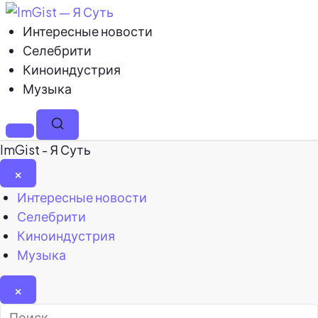
Интересные новости
Селебрити
Киноиндустрия
Музыка
Меню
Поиск
ImGist - Я Суть
×
Закрыть
Интересные новости
меню
Селебрити
Киноиндустрия
Музыка
×
Найти: