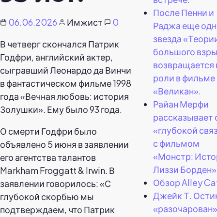
После Пенни и
06.06.2026
Имжист
0
Раджа еще одн
звезда «Теори
В четверг скончался Патрик
большого взр
Годфри, английский актер,
возвращается 
сыгравший Леонардо да Винчи
роли в фильме
в фантастическом фильме 1998
«Великан».
года «Вечная любовь: история
Райан Мерфи
Золушки». Ему было 93 года.
рассказывает 
«глубокой свя
О смерти Годфри было
с фильмом
объявлено 5 июня в заявлении
«Монстр: Исто
его агентства талантов
Лиззи Борден»
Markham Froggatt & Irwin. В
Обзор Alley Ca
заявлении говорилось: «С
Джейк Т. Ости
глубокой скорбью мы
«разочарован
подтверждаем, что Патрик