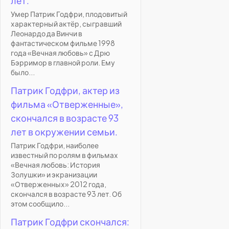
лет.
Умер Патрик Годфри, плодовитый
характерный актёр, сыгравший
Леонардо да Винчи в
фантастическом фильме 1998
года «Вечная любовь» с Дрю
Бэрримор в главной роли. Ему
было...
Патрик Годфри, актер из
фильма «Отверженные»,
скончался в возрасте 93
лет в окружении семьи.
Патрик Годфри, наиболее
известный по ролям в фильмах
«Вечная любовь: История
Золушки» и экранизации
«Отверженных» 2012 года,
скончался в возрасте 93 лет. Об
этом сообщило...
Патрик Годфри скончался: