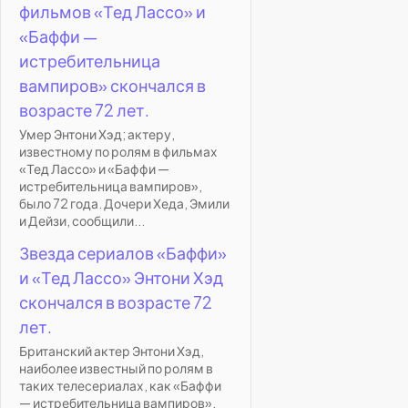
фильмов «Тед Лассо» и
«Баффи —
истребительница
вампиров» скончался в
возрасте 72 лет.
Умер Энтони Хэд; актеру,
известному по ролям в фильмах
«Тед Лассо» и «Баффи —
истребительница вампиров»,
было 72 года. Дочери Хеда, Эмили
и Дейзи, сообщили...
Звезда сериалов «Баффи»
и «Тед Лассо» Энтони Хэд
скончался в возрасте 72
лет.
Британский актер Энтони Хэд,
наиболее известный по ролям в
таких телесериалах, как «Баффи
— истребительница вампиров»,