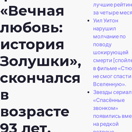
лучшие рейтин
«Вечная
за четыре меся
Уил Уитон
любовь:
нарушил
молчание по
история
поводу
шокирующей
Золушки»,
смерти [спойл
в фильме «Стю
скончался
не смог спасти
Вселенную».
в
Звезды сериал
«Спасённые
возрасте
звонком»
появились вме
93 лет.
на редкой
встрече.