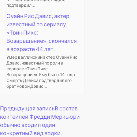
подтвердил...
Оуайн Рис Дэвис, актер,
известный по сериалу
«Твин Пикс:
Возвращение», скончался
в возрасте 44 лет.
Умер валлийский актер Оуайн Рис
Дэвис, известный по роли в
сериале «Твин Пикс:
Возвращение». Ему было 44 года.
Смерть Дэвиса подтвердил его
брат Родри Дэвис...
Навигация
Предыдущая запись
В состав
коктейлей Фредди Меркьюри
по
обычно входил один
конкретный вид водки.
записям