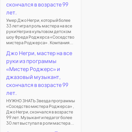
скончался в возрасте 99
лет.
Умер Джо Негри, который более
33 лет играл роль мастера на все
руки Негри в культовом детском
шоу Фреда Роджерса «Соседство
мистера Роджерса» . Компания...
Джо Негри, мастер на все
руки из программы
«Мистер Роджерс» и
джазовый музыкант,
скончался в возрасте 99
лет.
НУЖНО ЗНАТЬ Звезда программы
«Соседство мистера Роджерса» ,
Джо Негри, скончался в возрасте
99 лет. Музыкант и педагог более
30 лет выступал в роли мастера...