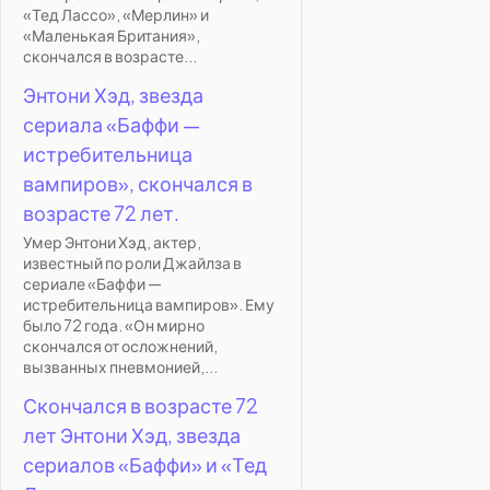
«Тед Лассо», «Мерлин» и
«Маленькая Британия»,
скончался в возрасте...
Энтони Хэд, звезда
сериала «Баффи —
истребительница
вампиров», скончался в
возрасте 72 лет.
Умер Энтони Хэд, актер,
известный по роли Джайлза в
сериале «Баффи —
истребительница вампиров». Ему
было 72 года. «Он мирно
скончался от осложнений,
вызванных пневмонией,...
Скончался в возрасте 72
лет Энтони Хэд, звезда
сериалов «Баффи» и «Тед