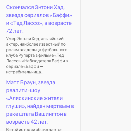
Скончался Энтони Хэд,
звезда сериалов «Баффи»
и «Тед Лассо», в возрасте
72 лет.
Умер Энтони Хед, английский
актер, наиболее известный по
ролям владельца футбольного
клуба Руперта в фильме «Тед
Лассо» и Наблюдателя Баффи в
сериале «Баффи —
истребительница...
Мэтт Браун, звезда
реалити-шоу
«Аляскинские жители
глуши», найден мертвым в
реке штата Вашингтон в
возрасте 42 лет.
В этой истории обсуждается