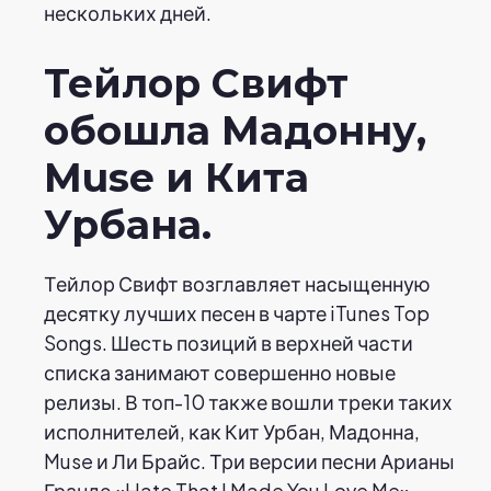
нескольких дней.
Тейлор Свифт
обошла Мадонну,
Muse и Кита
Урбана.
Тейлор Свифт возглавляет насыщенную
десятку лучших песен в чарте iTunes Top
Songs. Шесть позиций в верхней части
списка занимают совершенно новые
релизы. В топ-10 также вошли треки таких
исполнителей, как Кит Урбан, Мадонна,
Muse и Ли Брайс. Три версии песни Арианы
Гранде «Hate That I Made You Love Me»,