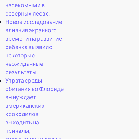
насекомыми в
северных лесах.
Новое исследование
влияния экранного
времени на развитие
ребенка выявило
некоторые
неожиданные
результаты.
Утрата среды
обитания во Флориде
вынуждает
американских
крокодилов
выходить на
причалы,
гидроциклы и доски