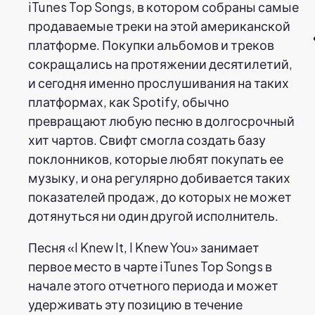
iTunes Top Songs, в котором собраны самые
продаваемые треки на этой американской
платформе. Покупки альбомов и треков
сокращались на протяжении десятилетий,
и сегодня именно прослушивания на таких
платформах, как Spotify, обычно
превращают любую песню в долгосрочный
хит чартов. Свифт смогла создать базу
поклонников, которые любят покупать ее
музыку, и она регулярно добивается таких
показателей продаж, до которых не может
дотянуться ни один другой исполнитель.
Песня «I Knew It, I Knew You» занимает
первое место в чарте iTunes Top Songs в
начале этого отчетного периода и может
удерживать эту позицию в течение