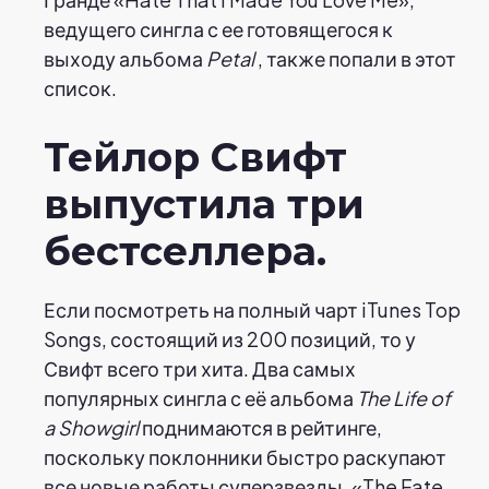
ведущего сингла с ее готовящегося к
выходу альбома
Petal
, также попали в этот
список.
Тейлор Свифт
выпустила три
бестселлера.
Если посмотреть на полный чарт iTunes Top
Songs, состоящий из 200 позиций, то у
Свифт всего три хита. Два самых
популярных сингла с её альбома
The Life of
a Showgirl
поднимаются в рейтинге,
поскольку поклонники быстро раскупают
все новые работы суперзвезды. «The Fate