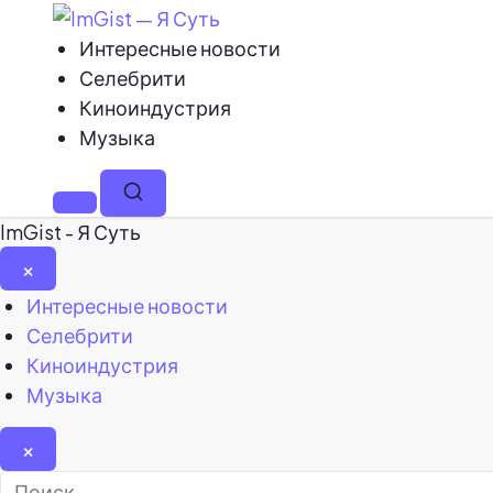
Интересные новости
Селебрити
Киноиндустрия
Музыка
Меню
Поиск
ImGist - Я Суть
×
Закрыть
Интересные новости
меню
Селебрити
Киноиндустрия
Музыка
×
Найти: