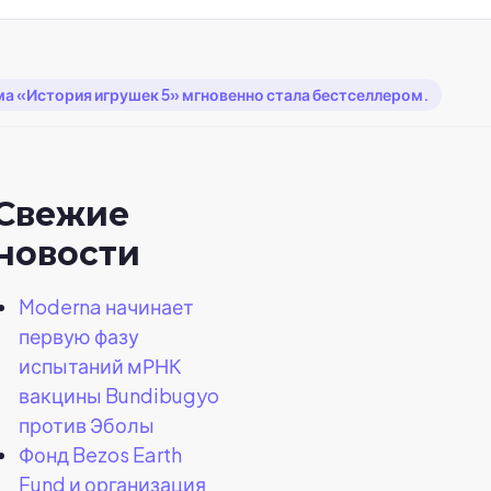
ма «История игрушек 5» мгновенно стала бестселлером.
Свежие
новости
Moderna начинает
первую фазу
испытаний мРНК
вакцины Bundibugyo
против Эболы
Фонд Bezos Earth
Fund и организация