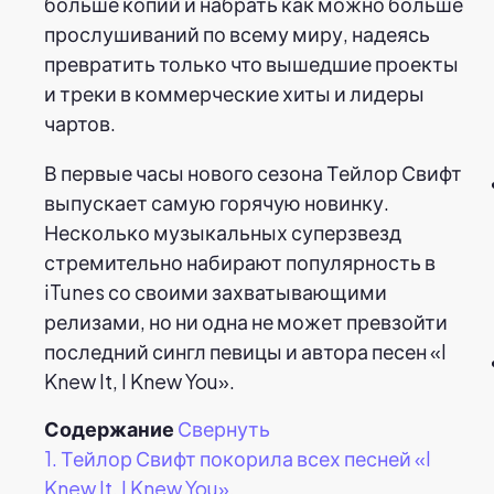
больше копий и набрать как можно больше
прослушиваний по всему миру, надеясь
превратить только что вышедшие проекты
и треки в коммерческие хиты и лидеры
чартов.
В первые часы нового сезона Тейлор Свифт
выпускает самую горячую новинку.
Несколько музыкальных суперзвезд
стремительно набирают популярность в
iTunes со своими захватывающими
релизами, но ни одна не может превзойти
последний сингл певицы и автора песен «I
Knew It, I Knew You».
Содержание
Свернуть
1.
Тейлор Свифт покорила всех песней «I
Knew It, I Knew You».