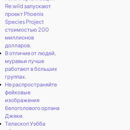
Re:wild запускают
проект Phoenix
Species Project
стоимостью 200
миллионов
долларов.
В отличие от людей,
муравьи лучше
работают в больших
группах.
Не распространяйте
фейковые
изображения
белоголового орлана
Джеки.
Телескоп Уэбба