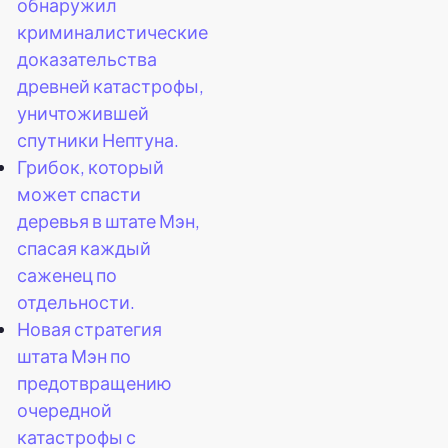
обнаружил
криминалистические
доказательства
древней катастрофы,
уничтожившей
спутники Нептуна.
Грибок, который
может спасти
деревья в штате Мэн,
спасая каждый
саженец по
отдельности.
Новая стратегия
штата Мэн по
предотвращению
очередной
катастрофы с