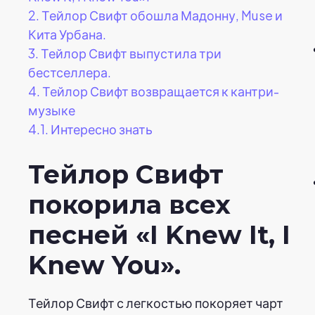
2.
Тейлор Свифт обошла Мадонну, Muse и
Кита Урбана.
3.
Тейлор Свифт выпустила три
бестселлера.
4.
Тейлор Свифт возвращается к кантри-
музыке
4.1.
Интересно знать
Тейлор Свифт
покорила всех
песней «I Knew It, I
Knew You».
Тейлор Свифт с легкостью покоряет чарт