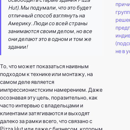
причи
Hut). Мы подумали, что это будет
груп
отличный способ взглянуть на
реше
Америку. Люди со всей страны
пред
занимаются своим делом, но все
инди
они делают это в одном и том же
(подс
здании!
не в 
То, что может показаться наивным
подходом к технике или монтажу, на
самом деле является
импрессионистским намерением. Даже
осознавая эту цель, поразительно, как
часто интервью с владельцами и
клиентами затягиваются и выходят
далеко за рамки всего, что связано с
Pizza Hut или даже с бизнесом, которым