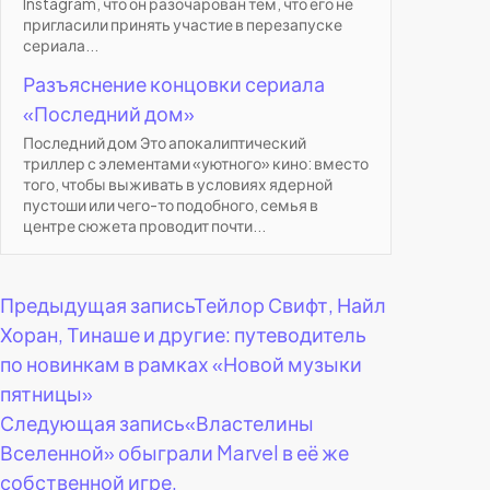
Instagram, что он разочарован тем, что его не
пригласили принять участие в перезапуске
сериала...
Разъяснение концовки сериала
«Последний дом»
Последний дом Это апокалиптический
триллер с элементами «уютного» кино: вместо
того, чтобы выживать в условиях ядерной
пустоши или чего-то подобного, семья в
центре сюжета проводит почти...
Навигация
Предыдущая запись
Тейлор Свифт, Найл
Хоран, Тинаше и другие: путеводитель
по
по новинкам в рамках «Новой музыки
пятницы»
записям
Следующая запись
«Властелины
Вселенной» обыграли Marvel в её же
собственной игре.