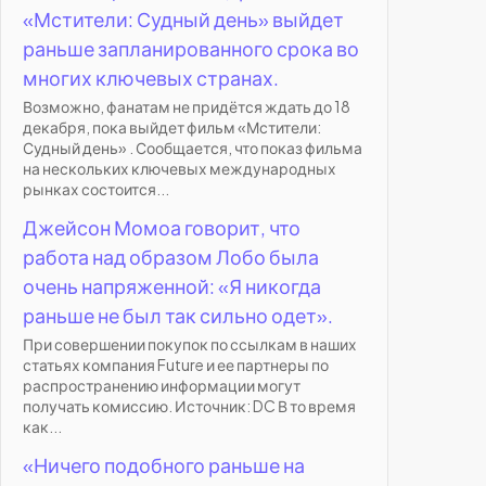
«Мстители: Судный день» выйдет
раньше запланированного срока во
многих ключевых странах.
Возможно, фанатам не придётся ждать до 18
декабря, пока выйдет фильм «Мстители:
Судный день» . Сообщается, что показ фильма
на нескольких ключевых международных
рынках состоится...
Джейсон Момоа говорит, что
работа над образом Лобо была
очень напряженной: «Я никогда
раньше не был так сильно одет».
При совершении покупок по ссылкам в наших
статьях компания Future и ее партнеры по
распространению информации могут
получать комиссию. Источник: DC В то время
как...
«Ничего подобного раньше на