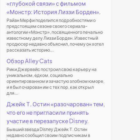
«глубокой связи» с фильмом
«Монстр: История Лиззи Борден».
Райан Мерфи поделился подробностями о
предстоящем сезоне своего сериала-
антологии «Монстр», посвященного печально
известному делу Лиззи Борден. Известный
продюсер недавно объяснил, почему он хотел
рассказать историю...
Обзор Alley Cats
Рики Джервейс построил свою карьеру на
уникальном, едком, социально
ориентированном и зачастую злобном юморе,
и я был очарован им с тех пор, как открыл
для...
Джейк Т. Остин «разочарован» тем,
что его не пригласили принять
участие в перезапуске Disney.
Бывший звезда Disney Джейк Т. Остин
недавно сообщил своим подписчикам в