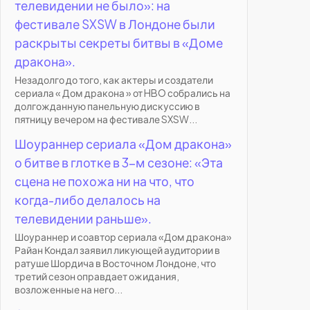
телевидении не было»: на
фестивале SXSW в Лондоне были
раскрыты секреты битвы в «Доме
дракона».
Незадолго до того, как актеры и создатели
сериала « Дом дракона » от HBO собрались на
долгожданную панельную дискуссию в
пятницу вечером на фестивале SXSW...
Шоураннер сериала «Дом дракона»
о битве в глотке в 3-м сезоне: «Эта
сцена не похожа ни на что, что
когда-либо делалось на
телевидении раньше».
Шоураннер и соавтор сериала «Дом дракона»
Райан Кондал заявил ликующей аудитории в
ратуше Шордича в Восточном Лондоне, что
третий сезон оправдает ожидания,
возложенные на него...