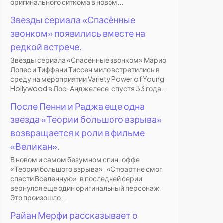
оригинального ситкома в новом...
Звезды сериала «Спасённые
звонком» появились вместе на
редкой встрече.
Звезды сериала «Спасённые звонком» Марио
Лопес и Тиффани Тиссен мило встретились в
среду на мероприятии Variety Power of Young
Hollywood в Лос-Анджелесе, спустя 33 года...
После Пенни и Раджа еще одна
звезда «Теории большого взрыва»
возвращается к роли в фильме
«Великан».
В новом и самом безумном спин-оффе
«Теории большого взрыва» , «Стюарт не смог
спасти Вселенную», в последней серии
вернулся еще один оригинальный персонаж.
Это произошло...
Райан Мерфи рассказывает о