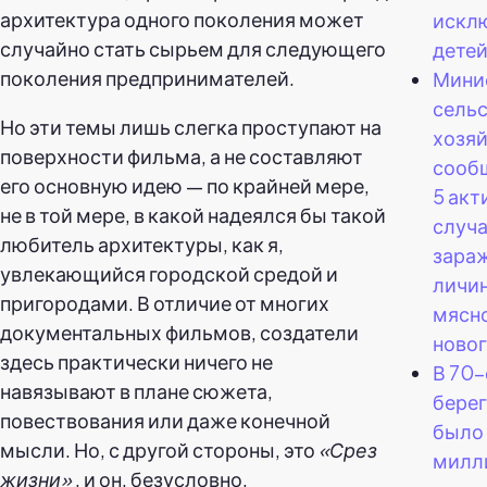
архитектура одного поколения может
искл
случайно стать сырьем для следующего
детей
поколения предпринимателей.
Мини
сельс
Но эти темы лишь слегка проступают на
хозя
поверхности фильма, а не составляют
сообщ
его основную идею — по крайней мере,
5 акт
не в той мере, в какой надеялся бы такой
случ
любитель архитектуры, как я,
зара
увлекающийся городской средой и
личи
пригородами. В отличие от многих
мясн
документальных фильмов, создатели
новог
здесь практически ничего не
В 70-
навязывают в плане сюжета,
бере
повествования или даже конечной
было 
мысли. Но, с другой стороны, это
«Срез
милл
жизни»
, и он, безусловно,