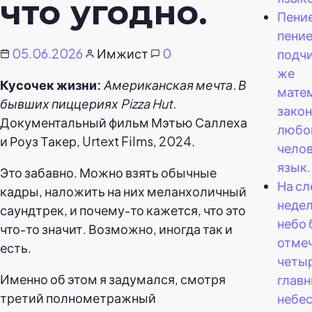
что угодно.
Пение
пение
05.06.2026
Имжист
0
подч
же
Кусочек жизни:
Американская мечта. В
мате
бывших пиццериях Pizza Hut.
закон
Документальный фильм Мэтью Саллеха
любо
и Роуз Такер, Urtext Films, 2024.
чело
язык.
Это забавно. Можно взять обычные
На с
кадры, наложить на них меланхоличный
недел
саундтрек, и почему-то кажется, что это
небо 
что-то значит. Возможно, иногда так и
отме
есть.
четы
Именно об этом я задумался, смотря
глав
третий полнометражный
небе