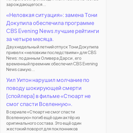
зарождающегося...
«Неловкая ситуация»: замена Тони
Докупила обеспечила программе
CBS Evening News лучшие рейтинги
за четыре месяца.
Двухнедельный летний отпуск Тони Докупила
привел к «неловким последствиям» для CBS
News: по данным Оливера Дарси , его
временный преемник обеспечил CBS Evening
News самую...
Уил Уитон нарушил молчание по
поводу шокирующей смерти
[спойлера] в фильме «Стюарт не
смог спасти Вселенную».
В сериале «Стюарт не смог спасти
Вселенную» погиб ещё один актёр из
оригинального состава. Это ещё один
жестокий поворот для поклонников