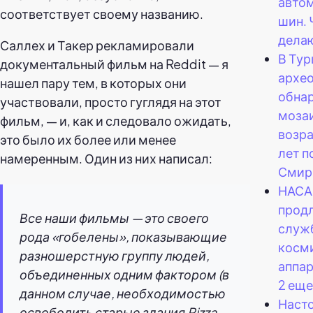
авто
соответствует своему названию.
шин. 
делаю
Саллех и Такер рекламировали
В Тур
документальный фильм на Reddit — я
архе
нашел пару тем, в которых они
обна
участвовали, просто гуглядя на этот
моза
фильм, — и, как и следовало ожидать,
возр
это было их более или менее
лет п
намеренным. Один из них написал:
Смир
НАСА
прод
Все наши фильмы — это своего
служ
рода «гобелены», показывающие
косм
разношерстную группу людей,
аппар
объединенных одним фактором (в
2 еще
данном случае, необходимостью
Наст
освободить старые здания Pizza