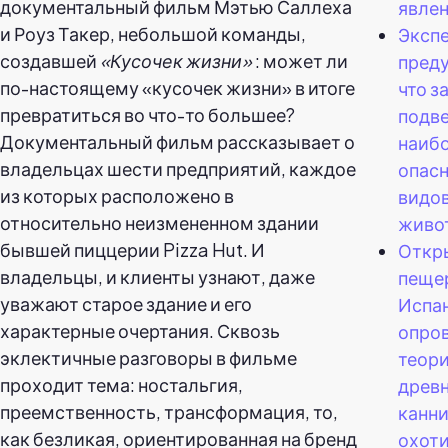
документальный фильм Мэтью Саллеха
явле
и Роуз Такер, небольшой команды,
Эксп
создавшей
«Кусочек жизни»
: может ли
пред
по-настоящему «кусочек жизни» в итоге
что з
превратиться во что-то большее?
подве
Документальный фильм рассказывает о
наиб
владельцах шести предприятий, каждое
опасн
из которых расположено в
видов
относительно неизмененном здании
живо
бывшей пиццерии Pizza Hut. И
Откр
владельцы, и клиенты узнают, даже
пеще
уважают старое здание и его
Испа
характерные очертания. Сквозь
опро
эклектичные разговоры в фильме
теори
проходит тема: ностальгия,
древ
преемственность, трансформация, то,
канн
как безликая, ориентированная на бренд
охот