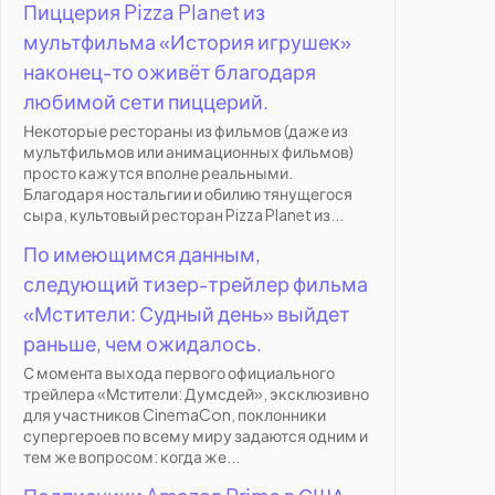
Пиццерия Pizza Planet из
мультфильма «История игрушек»
наконец-то оживёт благодаря
любимой сети пиццерий.
Некоторые рестораны из фильмов (даже из
мультфильмов или анимационных фильмов)
просто кажутся вполне реальными.
Благодаря ностальгии и обилию тянущегося
сыра, культовый ресторан Pizza Planet из...
По имеющимся данным,
следующий тизер-трейлер фильма
«Мстители: Судный день» выйдет
раньше, чем ожидалось.
С момента выхода первого официального
трейлера «Мстители: Думсдей», эксклюзивно
для участников CinemaCon, поклонники
супергероев по всему миру задаются одним и
тем же вопросом: когда же...