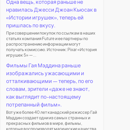
Одна вещь, которая раньше не
нравилась Джесси Джоан Кьюсак в
«Истории игрушек», теперь ей
пришлась по вкусу.
При совершении покупок по ссылкам в наших
статьях компания Future и ее партнеры по
распространению информации могут
получать комиссию. Источник: Pixar «История
игрушек 5» —...
Фильмы Гая Мэддина раньше
изображались ужасающими и
отталкивающими — теперь, по его
словам, зрители «даже не знают,
как выглядит по-настоящему
потрепанный фильм».
Вот уже более 40 лет канадский режиссер Гай
Мэддин создает одни из самых странных и
прекрасных фильмов в мире, фильмы,
которые воспроизводят магические качества