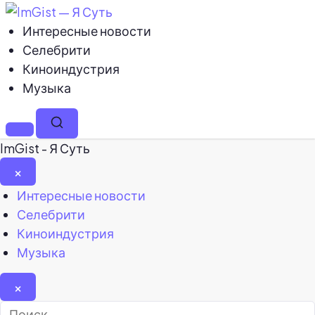
Интересные новости
Селебрити
Киноиндустрия
Музыка
Меню
Поиск
ImGist - Я Суть
×
Закрыть
Интересные новости
меню
Селебрити
Киноиндустрия
Музыка
×
Найти: