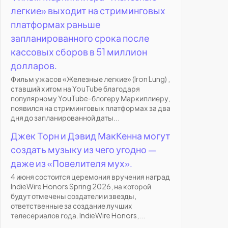
легкие» выходит на стриминговых
платформах раньше
запланированного срока после
кассовых сборов в 51 миллион
долларов.
Фильм ужасов «Железные легкие» (Iron Lung) ,
ставший хитом на YouTube благодаря
популярному YouTube-блогеру Маркиплиеру,
появился на стриминговых платформах за два
дня до запланированной даты...
Джек Торн и Дэвид МакКенна могут
создать музыку из чего угодно —
даже из «Повелителя мух».
4 июня состоится церемония вручения наград
IndieWire Honors Spring 2026, на которой
будут отмечены создатели и звезды,
ответственные за создание лучших
телесериалов года. IndieWire Honors,...