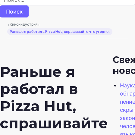
›
›
Киноиндустрия
Раньше я работал в Pizza Hut, спрашивайте что угодно.
Све
Раньше я
нов
работал в
Наук
обнар
Pizza Hut,
пение
скры
закон
спрашивайте
чело
язык