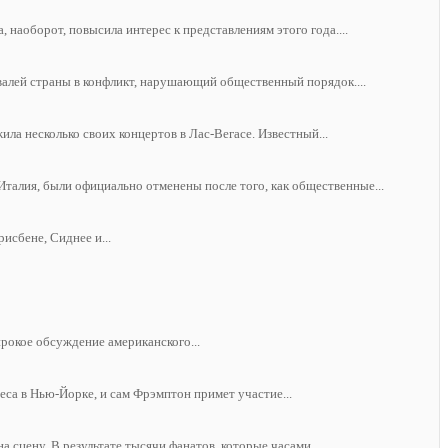
наоборот, повысила интерес к представлениям этого года....
валей страны в конфликт, нарушающий общественный порядок....
ила несколько своих концертов в Лас-Вегасе. Известный...
талия, были официально отменены после того, как общественные...
исбене, Сиднее и...
ирокое обсуждение американского...
ca в Нью-Йорке, и сам Фрэмптон примет участие...
цену. В результате тысячи фанатов, которые часами...