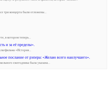
се три концерта были отложены...
е, в котором теперь...
ть и за её пределы».
ультфильма «История...
ьное послание от рэпера: «Желаю всего наилучшего».
ольного ежегодника была указана...