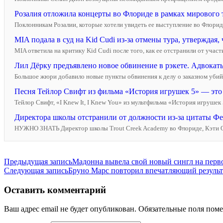
Розалия отложила концерты во Флориде в рамках мирового 
Поклонникам Розалии, которые хотели увидеть ее выступление во Флориде
MIA подала в суд на Kid Cudi из-за отмены тура, утверждая,
MIA ответила на критику Kid Cudi после того, как ее отстранили от участия
Лил Дёрку предъявлено новое обвинение в рэкете. Адвокат
Большое жюри добавило новые пункты обвинения к делу о заказном убийст
Песня Тейлор Свифт из фильма «История игрушек 5» — это «
Тейлор Свифт, «I Knew It, I Knew You» из мультфильма «История игрушек
Директора школы отстранили от должности из-за цитаты Фет
НУЖНО ЗНАТЬ Директор школы Trout Creek Academy во Флориде, Кэти О'Ко
Навигация
Предыдущая запись
Мадонна вывела свой новый сингл на перво
Следующая запись
Бруно Марс повторил впечатляющий результа
по
записям
Оставить комментарий
Ваш адрес email не будет опубликован.
Обязательные поля пом