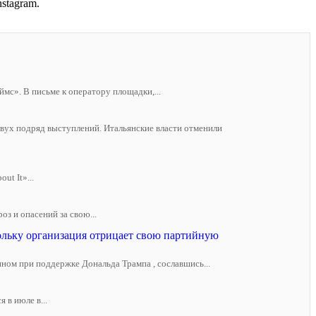
stagram.
с». В письме к оператору площадки,...
двух подряд выступлений. Итальянские власти отменили
ut It»...
з и опасений за свою...
ольку организация отрицает свою партийную
анном при поддержке Дональда Трампа , сославшись...
 в июле в...