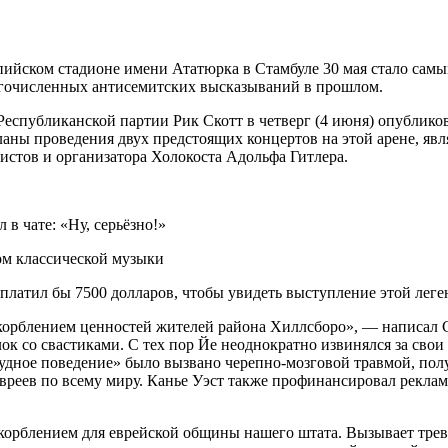
пийском стадионе имени Ататюрка в Стамбуле 30 мая стало самы
ногочисленных антисемитских высказываний в прошлом.
спубликанской партии Рик Скотт в четверг (4 июня) опубликов
ланы проведения двух предстоящих концертов на этой арене, 
истов и организатора Холокоста Адольфа Гитлера.
в чате: «Ну, серьёзно!»
ом классической музыки
аплатил бы 7500 долларов, чтобы увидеть выступление этой лег
корблением ценностей жителей района Хиллсборо», — написал 
 со свастиками. С тех пор Йе неоднократно извинялся за свои о
ссудное поведение» было вызвано черепно-мозговой травмой, пол
евреев по всему миру. Канье Уэст также профинансировал реклам
корблением для еврейской общины нашего штата. Вызывает трево