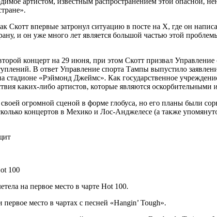
димое артистом, известным распространением этой опасной, не
тране».
как Скотт впервые затронул ситуацию в посте на X, где он нап
ану, и он уже много лет является большой частью этой проблем
 второй концерт на 29 июня, при этом Скотт призвал Управление
уплений. В ответ Управление спорта Тампы выпустило заявлени
а стадионе «Рэймонд Джеймс». Как государственное учреждени
твия каких-либо артистов, которые являются оскорбительными 
о своей огромной сценой в форме глобуса, но его планы были с
колько концертов в Мехико и Лос-Анджелесе (а также упомянуто
щит
ot 100
тела на первое место в чарте Hot 100.
и первое место в чартах с песней «Hangin’ Tough».