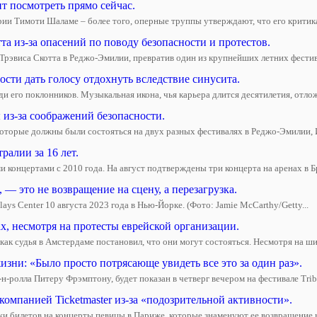
т посмотреть прямо сейчас.
и Тимоти Шаламе – более того, оперные труппы утверждают, что его критика, 
а из-за опасений по поводу безопасности и протестов.
 Трэвиса Скотта в Реджо-Эмилии, превратив один из крупнейших летних фести
ости дать голосу отдохнуть вследствие синусита.
и его поклонников. Музыкальная икона, чья карьера длится десятилетия, отлож
 из-за соображений безопасности.
оторые должны были состояться на двух разных фестивалях в Реджо-Эмилии, И
ралии за 16 лет.
 концертами с 2010 года. На август подтверждены три концерта на аренах в Бр
 — это не возвращение на сцену, а перезагрузка.
ays Center 10 августа 2023 года в Нью-Йорке. (Фото: Jamie McCarthy/Getty...
х, несмотря на протесты еврейской организации.
 как судья в Амстердаме постановил, что они могут состояться. Несмотря на ш
зни: «Было просто потрясающе увидеть все это за один раз».
ролла Питеру Фрэмптону, будет показан в четверг вечером на фестивале Tribe
омпанией Ticketmaster из-за «подозрительной активности».
летов на концерты певицы в Париже, которые знаменуют ее возвращение на с