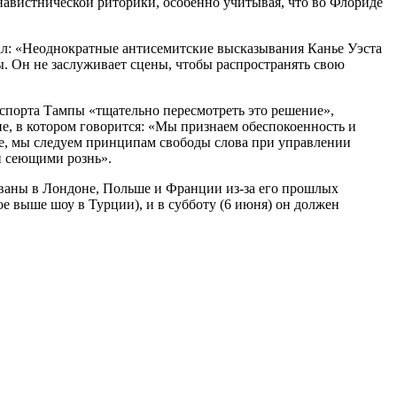
навистнической риторики, особенно учитывая, что во Флориде
исал: «Неоднократные антисемитские высказывания Канье Уэста
ы. Он не заслуживает сцены, чтобы распространять свою
 спорта Тампы «тщательно пересмотреть это решение»,
е, в котором говорится: «Мы признаем обеспокоенность и
е, мы следуем принципам свободы слова при управлении
и сеющими рознь».
орваны в Лондоне, Польше и Франции из-за его прошлых
е выше шоу в Турции), и в субботу (6 июня) он должен