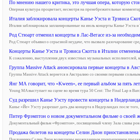
По мнению нашего критика, это лучшая опера, которую стои
Оперная культура процветает, несмотря на пренебрежительные комментари
Италия заблокировала концерты Канье Уэста и Трэвиса Скотт
Италия заблокировала запланированные на июль концерты Канье Уэста и
Род Стюарт отменил концерты в Лас-Вегасе из-за необходим
Род Стюарт объявил о серьезной неудаче, что вызвало разочарование сред
Концерты Канье Уэста и Трэвиса Скотта в Италии отменены
К сожалению, выступления двух известных музыкальных исполнителей, к
Группа Massive Attack анонсировала первые концерты в Авст
Группа Massive Attack вернется в Австралию со своими первыми сольными
Янг МА говорит, что «Kween», ее первый альбом за пять лет,
Young MA выступает на сцене во время тура 50 Cent: The Final Lap в Barcl
Суд разрешил Канье Уэсту провести концерты в Нидерланда
Канье «Йе» Уэсту разрешат дать два концерта в Нидерландах после того,
Питер Фрэмптон о новом документальном фильме о своей жи
Документальный фильм «Фрэмптон», посвященный члену Зала славы рок-н-
Продажа билетов на концерты Селин Дион приостановлена к
Поклонники Селин Дион возмущены неожиданным прекращением продажи би