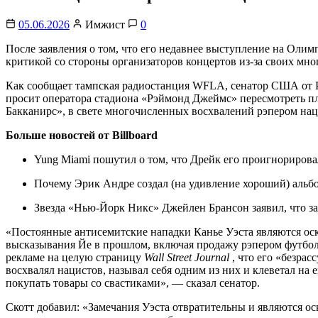
05.06.2026
Имжист
0
После заявления о том, что его недавнее выступление на Олим
критикой со стороны организаторов концертов из-за своих м
Как сообщает тампская радиостанция WFLA, сенатор США от Ре
просит оператора стадиона «Рэймонд Джеймс» пересмотреть п
Бакканирс», в свете многочисленных восхвалений рэпером нац
Больше новостей от Billboard
Yung Miami пошутил о том, что Дрейк его проигнорировал 
Почему Эрик Андре создал (на удивление хороший) альб
Звезда «Нью-Йорк Никс» Джейлен Брансон заявил, что з
«Постоянные антисемитские нападки Канье Уэста являются ос
высказывания Йе в прошлом, включая продажу рэпером футболок
рекламе на целую страницу
Wall Street Journal
, что его «безра
восхвалял нацистов, называл себя одним из них и клеветал на 
покупать товары со свастиками», — сказал сенатор.
Скотт добавил: «Замечания Уэста отвратительны и являются ос