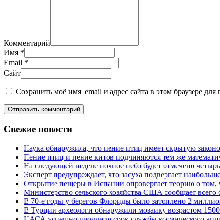
Комментарий
Имя
*
Email
*
Сайт
Сохранить моё имя, email и адрес сайта в этом браузере д
Отправить комментарий
Свежие новости
Наука обнаружила, что пение птиц имеет скрытую законо
Пение птиц и пение китов подчиняются тем же математич
На следующей неделе ночное небо будет отмечено четыр
Эксперт предупреждает, что засуха подвергает наибольш
Открытие пещеры в Испании опровергает теорию о том, 
Министерство сельского хозяйства США сообщает всего 
В 70-е годы у берегов Флориды было затоплено 2 миллио
В Турции археологи обнаружили мозаику возрастом 1500
НАСА успешно продлило срок службы космического аппар