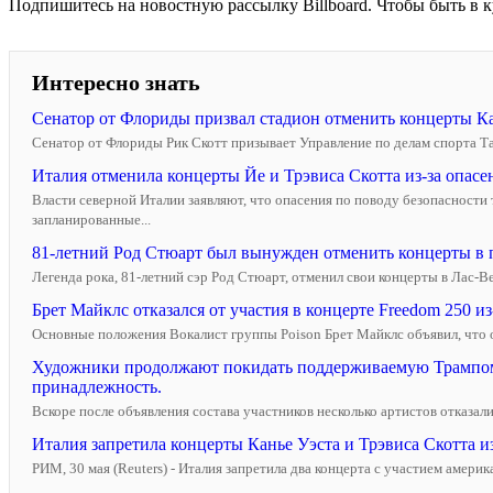
Подпишитесь на новостную рассылку Billboard. Чтобы быть в кур
Интересно знать
Сенатор от Флориды призвал стадион отменить концерты Ка
Сенатор от Флориды Рик Скотт призывает Управление по делам спорта Т
Италия отменила концерты Йе и Трэвиса Скотта из-за опасе
Власти северной Италии заявляют, что опасения по поводу безопасности
запланированные...
81-летний Род Стюарт был вынужден отменить концерты в п
Легенда рока, 81-летний сэр Род Стюарт, отменил свои концерты в Лас-Вега
Брет Майклс отказался от участия в концерте Freedom 250 из
Основные положения Вокалист группы Poison Брет Майклс объявил, что отк
Художники продолжают покидать поддерживаемую Трампом я
принадлежность.
Вскоре после объявления состава участников несколько артистов отказали
Италия запретила концерты Канье Уэста и Трэвиса Скотта из
РИМ, 30 мая (Reuters) - Италия запретила два концерта с участием амери