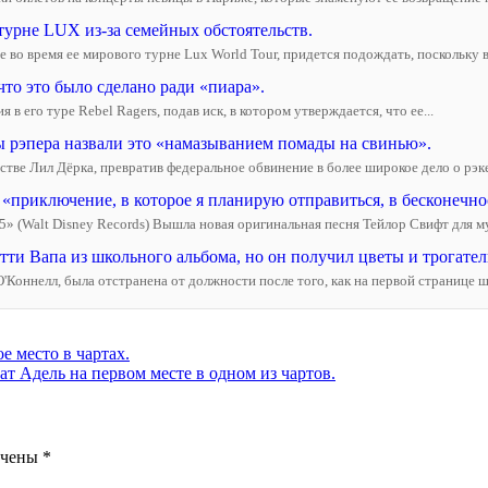
турне LUX из-за семейных обстоятельств.
 во время ее мирового турне Lux World Tour, придется подождать, поскольку в
 что это было сделано ради «пиара».
 в его туре Rebel Ragers, подав иск, в котором утверждается, что ее...
ы рэпера назвали это «намазыванием помады на свинью».
ве Лил Дёрка, превратив федеральное обвинение в более широкое дело о рэкет
приключение, в которое я планирую отправиться, в бесконечнос
 5» (Walt Disney Records) Вышла новая оригинальная песня Тейлор Свифт для м
ти Вапа из школьного альбома, но он получил цветы и трогател
ннелл, была отстранена от должности после того, как на первой странице шк
е место в чартах.
т Адель на первом месте в одном из чартов.
ечены
*