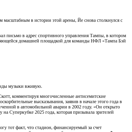
м масштабным в истории этой арены, Йе снова столкнулся с
ал письмо в адрес спортивного управления Тампы, в котором
являющейся домашней площадкой для команды НФЛ «Тампа Бэй
енды музыки вживую.
Скотт, комментируя многочисленные антисемитские
скорбительные высказывания, заявив в начале этого года в
ученной в автомобильной аварии в 2002 году. «Он открыто
у на Суперкубке 2025 года, которая призывала зрителей
гу тот факт, что стадион, финансируемый за счет