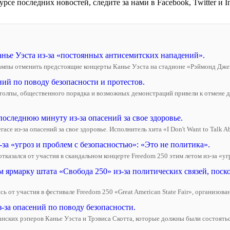
се последних новостей, следите за нами в Facebook, Twitter и In
нье Уэста из-за «постоянных антисемитских нападений».
ампы отменить предстоящие концерты Канье Уэста на стадионе «Рэймонд Джейм
ний по поводу безопасности и протестов.
 толпы, общественного порядка и возможных демонстраций привели к отмене 
оследнюю минуту из-за опасений за свое здоровье.
се из-за опасений за свое здоровье. Исполнитель хита «I Don't Want to Talk Abo
-за «угроз и проблем с безопасностью»: «Это не политика».
азался от участия в скандальном концерте Freedom 250 этим летом из-за «угро
рмарку штата «Свобода 250» из-за политических связей, поск
сь от участия в фестивале Freedom 250 «Great American State Fair», организов
-за опасений по поводу безопасности.
канских рэперов Канье Уэста и Трэвиса Скотта, которые должны были состояться