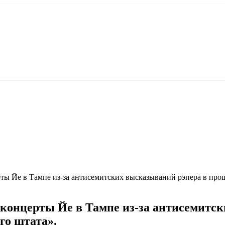
ты Йе в Тампе из-за антисемитских высказываний рэпера в про
концерты Йе в Тампе из-за антисемитс
го штата».