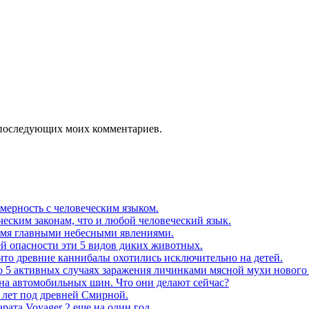
ля последующих моих комментариев.
мерность с человеческим языком.
еским законам, что и любой человеческий язык.
ьмя главными небесными явлениями.
ей опасности эти 5 видов диких животных.
что древние каннибалы охотились исключительно на детей.
о 5 активных случаях заражения личинками мясной мухи нового
на автомобильных шин. Что они делают сейчас?
 лет под древней Смирной.
ата Voyager 2 еще на один год.