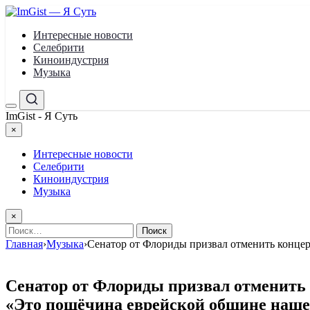
Перейти
к
Интересные новости
содержимому
Селебрити
Киноиндустрия
Музыка
Меню
Поиск
ImGist - Я Суть
×
Закрыть
меню
Интересные новости
Селебрити
Киноиндустрия
Музыка
×
Найти:
Главная
›
Музыка
›
Сенатор от Флориды призвал отменить концер
Сенатор от Флориды призвал отменить 
«Это пощёчина еврейской общине наше