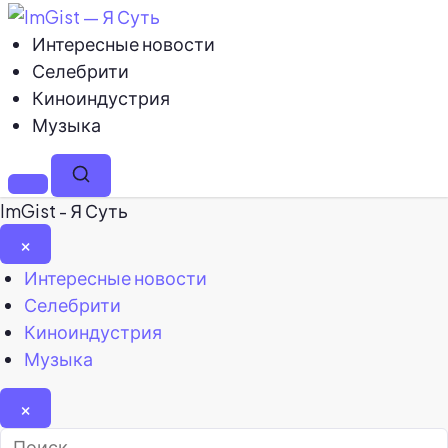
Интересные новости
Селебрити
Киноиндустрия
Музыка
Меню
Поиск
ImGist - Я Суть
×
Закрыть
Интересные новости
меню
Селебрити
Киноиндустрия
Музыка
×
Найти: