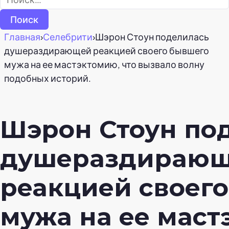
Главная
›
Селебрити
›
Шэрон Стоун поделилась
душераздирающей реакцией своего бывшего
мужа на ее мастэктомию, что вызвало волну
подобных историй.
Шэрон Стоун по
душераздираю
реакцией своег
мужа на ее маст