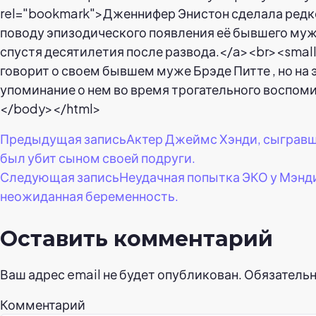
Навигация
Предыдущая запись
Актер Джеймс Хэнди, сыгравши
был убит сыном своей подруги.
по
Следующая запись
Неудачная попытка ЭКО у Мэнди
неожиданная беременность.
записям
Оставить комментарий
Ваш адрес email не будет опубликован.
Обязатель
Комментарий