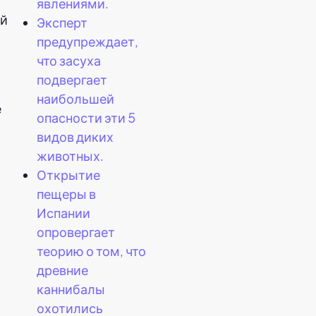
явлениями.
ой
Эксперт
предупреждает,
что засуха
подвергает
наибольшей
е
опасности эти 5
видов диких
животных.
Открытие
пещеры в
Испании
опровергает
теорию о том, что
древние
каннибалы
охотились