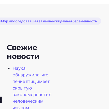
 Мур и последовавшая за ней неожиданная беременность.
Свежие
новости
Наука
обнаружила, что
пение птиц имеет
скрытую
закономерность с
я
человеческим
языком.