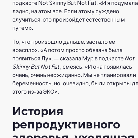
подкасте Not Skinny But Not Fat. «И я подумала
ладно, на этом все. Если этому суждено
случиться, это произойдет естественным
путем».
То, что произошло дальше, застало ее
врасплох. «А потом просто обязана была
появиться Лу», — сказала Мур в подкасте
Not
Skinny But Not Fat
, смеясь. «И она появилась
очень, очень неожиданно. Мы не планировали
беременность, но, очевидно, были открыты д
этого из-за ЭКО».
История
репродуктивного
здоровья, уходящая