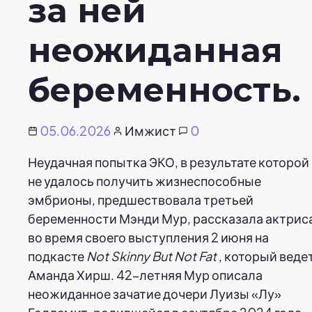
за ней
неожиданная
беременность.
05.06.2026
Имжист
0
Неудачная попытка ЭКО, в результате которой
не удалось получить жизнеспособные
эмбрионы, предшествовала третьей
беременности Мэнди Мур, рассказала актрис
во время своего выступления 2 июня на
подкасте
Not Skinny But Not Fat
, который веде
Аманда Хирш. 42-летняя Мур описала
неожиданное зачатие дочери Луизы «Лу»