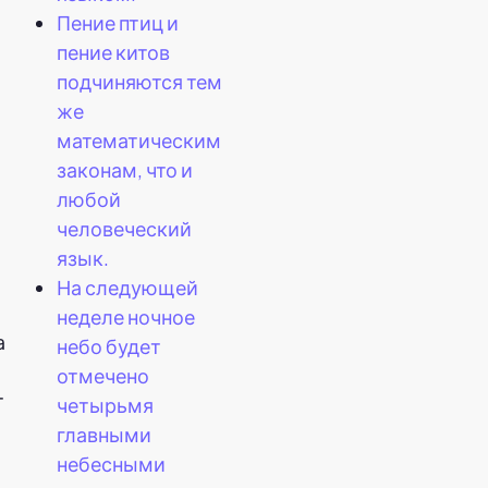
Пение птиц и
пение китов
подчиняются тем
же
математическим
законам, что и
любой
человеческий
язык.
На следующей
неделе ночное
а
небо будет
отмечено
т
четырьмя
главными
небесными