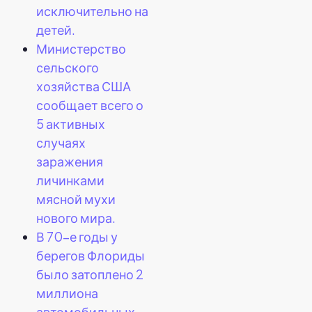
исключительно на
детей.
Министерство
сельского
хозяйства США
сообщает всего о
5 активных
случаях
заражения
личинками
мясной мухи
нового мира.
В 70-е годы у
берегов Флориды
было затоплено 2
миллиона
автомобильных