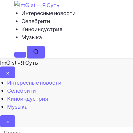
Интересные новости
Селебрити
Киноиндустрия
Музыка
Меню
Поиск
ImGist - Я Суть
×
Закрыть
Интересные новости
меню
Селебрити
Киноиндустрия
Музыка
×
Найти: