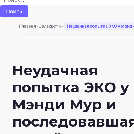
›
›
Главная
Селебрити
Неудачная попытка ЭКО у Мэнди
Неудачная
попытка ЭКО у
Мэнди Мур и
последовавша