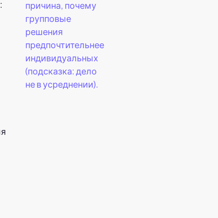
:
причина, почему
групповые
решения
предпочтительнее
индивидуальных
(подсказка: дело
не в усреднении).
ля