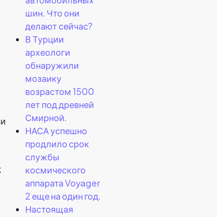
шин. Что они
делают сейчас?
В Турции
археологи
обнаружили
мозаику
возрастом 1500
лет под древней
Смирной.
ни
НАСА успешно
продлило срок
службы
;
космического
аппарата Voyager
2 еще на один год.
Настоящая