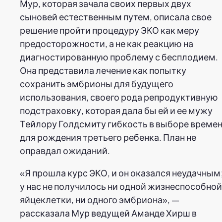
Мур, которая зачала своих первых двух
сыновей естественным путем, описала свое
решение пройти процедуру ЭКО как меру
предосторожности, а не как реакцию на
диагностированную проблему с бесплодием.
Она представила лечение как попытку
сохранить эмбрионы для будущего
использования, своего рода репродуктивную
подстраховку, которая дала бы ей и ее мужу
Тейлору Голдсмиту гибкость в выборе време
для рождения третьего ребенка. План не
оправдал ожиданий.
«Я прошла курс ЭКО, и он оказался неудачным
у нас не получилось ни одной жизнеспособной
яйцеклетки, ни одного эмбриона», —
рассказала Мур ведущей Аманде Хирш в