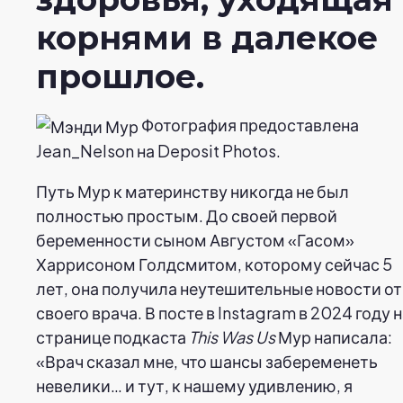
корнями в далекое
прошлое.
Фотография предоставлена
Jean_Nelson на Deposit Photos.
Путь Мур к материнству никогда не был
полностью простым. До своей первой
беременности сыном Августом «Гасом»
Харрисоном Голдсмитом, которому сейчас 5
лет, она получила неутешительные новости от
своего врача. В посте в Instagram в 2024 году 
странице подкаста
This Was Us
Мур написала:
«Врач сказал мне, что шансы забеременеть
невелики… и тут, к нашему удивлению, я