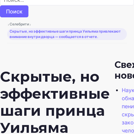
›
›
Селебрити
Скрытые, но эффективные шаги принца Уильяма привлекают
внимание внутри дворца — сообщается в отчете.
Све
Скрытые, но
нов
эффективные
Нау
обна
шаги принца
пени
скр
зако
Уильяма
чел