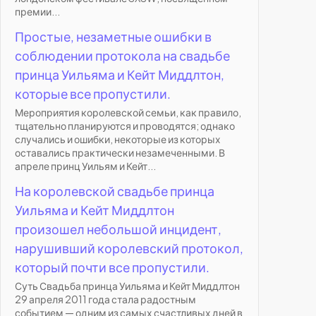
премии...
Простые, незаметные ошибки в
соблюдении протокола на свадьбе
принца Уильяма и Кейт Миддлтон,
которые все пропустили.
Мероприятия королевской семьи, как правило,
тщательно планируются и проводятся; однако
случались и ошибки, некоторые из которых
оставались практически незамеченными. В
апреле принц Уильям и Кейт...
На королевской свадьбе принца
Уильяма и Кейт Миддлтон
произошел небольшой инцидент,
нарушивший королевский протокол,
который почти все пропустили.
Суть Свадьба принца Уильяма и Кейт Миддлтон
29 апреля 2011 года стала радостным
событием — одним из самых счастливых дней в