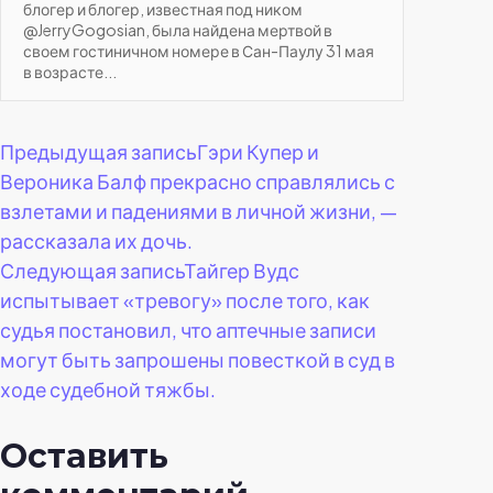
блогер и блогер, известная под ником
@JerryGogosian, была найдена мертвой в
своем гостиничном номере в Сан-Паулу 31 мая
в возрасте...
Навигация
Предыдущая запись
Гэри Купер и
Вероника Балф прекрасно справлялись с
по
взлетами и падениями в личной жизни, —
рассказала их дочь.
записям
Следующая запись
Тайгер Вудс
испытывает «тревогу» после того, как
судья постановил, что аптечные записи
могут быть запрошены повесткой в суд в
ходе судебной тяжбы.
Оставить