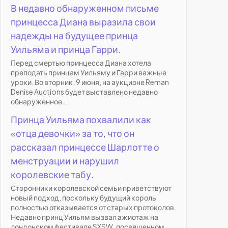
В недавно обнаруженном письме
принцесса Диана выразила свои
надежды на будущее принца
Уильяма и принца Гарри.
Перед смертью принцесса Диана хотела
преподать принцам Уильяму и Гарри важные
уроки. Во вторник, 9 июня, на аукционе Reman
Denise Auctions будет выставлено недавно
обнаруженное...
Принца Уильяма похвалили как
«отца девочки» за то, что он
рассказал принцессе Шарлотте о
менструации и нарушил
королевские табу.
Сторонники королевской семьи приветствуют
новый подход, поскольку будущий король
полностью отказывается от старых протоколов.
Недавно принц Уильям вызвал ажиотаж на
лондонском фестивале SXSW, посвященном