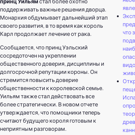
принц Уильям
стал более охотно
явле
поддерживать важные решения дворца.
Экс
Монархия обдумывает дальнейший этап
пре
своего развития, в то время как король
что 
Карл продолжает лечение от рака.
подв
Сообщается, что принц Уэльский
наи
сосредоточен на укреплении
опас
общественного доверия, дисциплины и
видо
долгосрочной репутации короны. Он
жив
стремится повысить доверие
Отк
общественности к королевской семье.
пещ
Уильям также стал действовать все
Исп
более стратегически. В новом отчете
опро
утверждается, что помощники теперь
теор
считают будущего короля готовым к
дре
неприятным разговорам.
кан