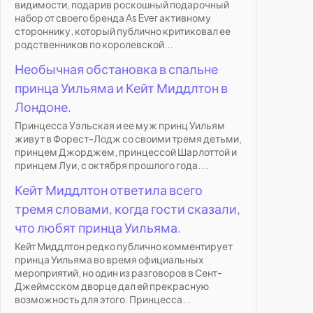
видимости, подарив роскошный подарочный
набор от своего бренда As Ever активному
стороннику, который публично критиковал ее
родственников по королевской...
Необычная обстановка в спальне
принца Уильяма и Кейт Миддлтон в
Лондоне.
Принцесса Уэльская и ее муж принц Уильям
живут в Форест-Лодж со своими тремя детьми,
принцем Джорджем, принцессой Шарлоттой и
принцем Луи, с октября прошлого года....
Кейт Миддлтон ответила всего
тремя словами, когда гости сказали,
что любят принца Уильяма.
Кейт Миддлтон редко публично комментирует
принца Уильяма во время официальных
мероприятий, но один из разговоров в Сент-
Джеймсском дворце дал ей прекрасную
возможность для этого. Принцесса...