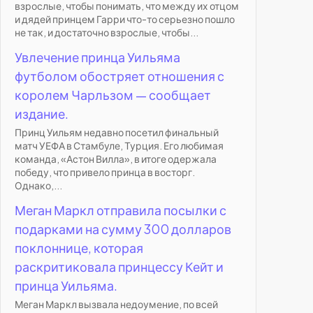
взрослые, чтобы понимать, что между их отцом
и дядей принцем Гарри что-то серьезно пошло
не так, и достаточно взрослые, чтобы...
Увлечение принца Уильяма
футболом обостряет отношения с
королем Чарльзом — сообщает
издание.
Принц Уильям недавно посетил финальный
матч УЕФА в Стамбуле, Турция. Его любимая
команда, «Астон Вилла», в итоге одержала
победу, что привело принца в восторг.
Однако,...
Меган Маркл отправила посылки с
подарками на сумму 300 долларов
поклоннице, которая
раскритиковала принцессу Кейт и
принца Уильяма.
Меган Маркл вызвала недоумение, по всей