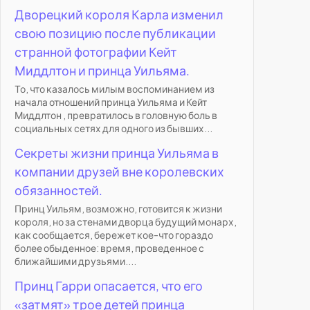
Дворецкий короля Карла изменил
свою позицию после публикации
странной фотографии Кейт
Миддлтон и принца Уильяма.
То, что казалось милым воспоминанием из
начала отношений принца Уильяма и Кейт
Миддлтон , превратилось в головную боль в
социальных сетях для одного из бывших...
Секреты жизни принца Уильяма в
компании друзей вне королевских
обязанностей.
Принц Уильям, возможно, готовится к жизни
короля, но за стенами дворца будущий монарх,
как сообщается, бережет кое-что гораздо
более обыденное: время, проведенное с
ближайшими друзьями....
Принц Гарри опасается, что его
«затмят» трое детей принца