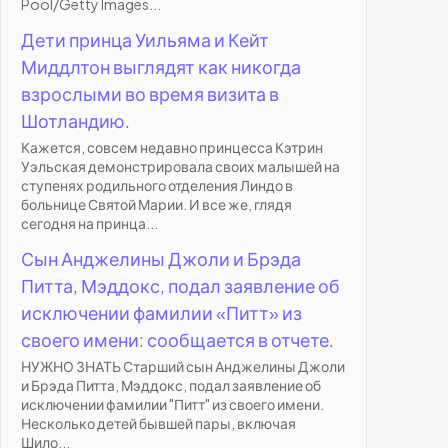
Pool/Getty Images...
Дети принца Уильяма и Кейт
Миддлтон выглядят как никогда
взрослыми во время визита в
Шотландию.
Кажется, совсем недавно принцесса Кэтрин
Уэльская демонстрировала своих малышей на
ступенях родильного отделения Линдо в
больнице Святой Марии. И все же, глядя
сегодня на принца...
Сын Анджелины Джоли и Брэда
Питта, Мэддокс, подал заявление об
исключении фамилии «Питт» из
своего имени: сообщается в отчете.
НУЖНО ЗНАТЬ Старший сын Анджелины Джоли
и Брэда Питта, Мэддокс, подал заявление об
исключении фамилии "Питт" из своего имени.
Несколько детей бывшей пары, включая
Шило...