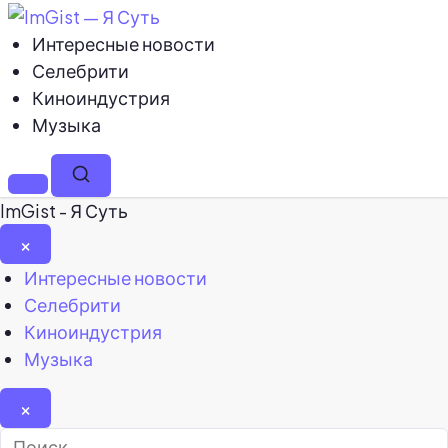
Интересные новости
Селебрити
Киноиндустрия
Музыка
Меню
Поиск
ImGist - Я Суть
×
Закрыть
Интересные новости
меню
Селебрити
Киноиндустрия
Музыка
×
Найти: