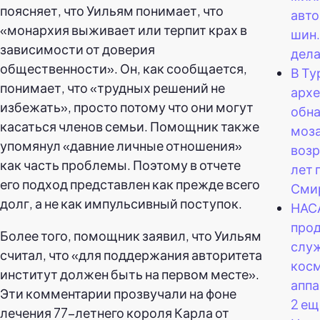
поясняет, что Уильям понимает, что
авт
«монархия выживает или терпит крах в
шин.
зависимости от доверия
дела
общественности». Он, как сообщается,
В Ту
понимает, что «трудных решений не
арх
избежать», просто потому что они могут
обн
касаться членов семьи. Помощник также
моз
упомянул «давние личные отношения»
возр
как часть проблемы. Поэтому в отчете
лет 
его подход представлен как прежде всего
Сми
долг, а не как импульсивный поступок.
НАС
прод
Более того, помощник заявил, что Уильям
слу
считал, что «для поддержания авторитета
кос
институт должен быть на первом месте».
аппа
Эти комментарии прозвучали на фоне
2 ещ
лечения 77-летнего короля Карла от