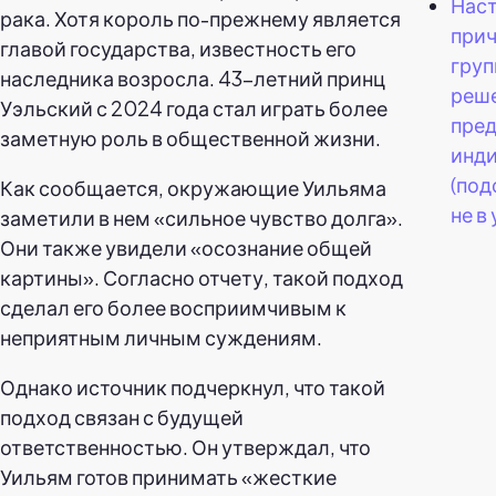
Нас
рака. Хотя король по-прежнему является
прич
главой государства, известность его
гру
наследника возросла. 43-летний принц
реш
Уэльский с 2024 года стал играть более
пред
заметную роль в общественной жизни.
инд
(под
Как сообщается, окружающие Уильяма
не в
заметили в нем «сильное чувство долга».
Они также увидели «осознание общей
картины». Согласно отчету, такой подход
сделал его более восприимчивым к
неприятным личным суждениям.
Однако источник подчеркнул, что такой
подход связан с будущей
ответственностью. Он утверждал, что
Уильям готов принимать «жесткие