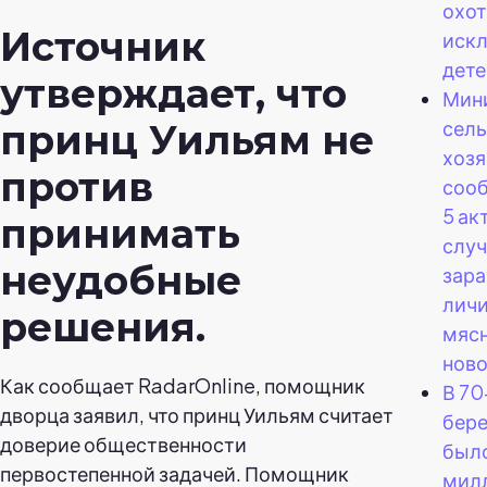
охо
Источник
искл
дете
утверждает, что
Мин
сель
принц Уильям не
хоз
против
сооб
5 ак
принимать
случ
неудобные
зар
лич
решения.
мяс
ново
Как сообщает RadarOnline, помощник
В 70
дворца заявил, что принц Уильям считает
бер
доверие общественности
было
первостепенной задачей. Помощник
мил