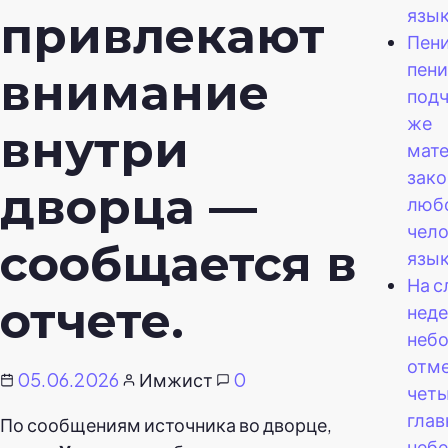
язы
привлекают
Пени
пени
внимание
подч
же
внутри
мат
зако
дворца —
люб
чел
сообщается в
язык
На 
отчете.
неде
небо
отм
05.06.2026
Имжист
0
чет
гла
По сообщениям источника во дворце,
неб