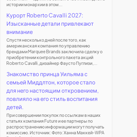
истории монархии в этом...
Курорт Roberto Cavalli 2027:
Изысканные детали привлекают
внимание
Спустя несколько дней после того, как
американская компания по управлению
брендами Marquee Brands заключила сделку о
приобретении контрольного пакета акций
Roberto Cavalli, дизайнер Фаусто Пуглизи,...
Знакомство принца Уильяма с
семьей Миддлтон, которое стало
для него настоящим откровением,
повлияло на его стиль воспитания
детей.
При совершении покупок по ссылкам в наших
статьях компания Future и ее партнеры по
распространению информации могут получать
комиссию. Источник: Фото: Ханна Маккей-WPA