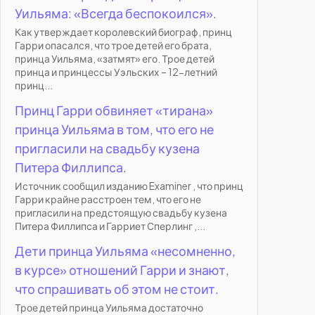
Уильяма: «Всегда беспокоился».
Как утверждает королевский биограф, принц
Гарри опасался, что трое детей его брата,
принца Уильяма, «затмят» его. Трое детей
принца и принцессы Уэльских – 12-летний
принц...
Принц Гарри обвиняет «тирана»
принца Уильяма в том, что его не
пригласили на свадьбу кузена
Питера Филлипса.
Источник сообщил изданию Examiner , что принц
Гарри крайне расстроен тем, что его не
пригласили на предстоящую свадьбу кузена
Питера Филлипса и Гарриет Сперлинг ,...
Дети принца Уильяма «несомненно,
в курсе» отношений Гарри и знают,
что спрашивать об этом не стоит.
Трое детей принца Уильяма достаточно