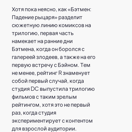
Хотя пока неясно, как «Бэтмен:
Падение рыцаря» разделит
сюжетную линию комиксов на
трилогию, первая часть
намекает на ранние дни
Бэтмена, когда он боролся с
галереей злодеев, а также на его
первую встречу с Бэйном. Тем
не менее, рейтинг R знаменует
собой первый случай, когда
студия DC выпустила трилогию
фильмов с таким зрелым
рейтингом, хотя это не первый
раз, когда студия
экспериментирует с контентом
для взрослой аудитории.