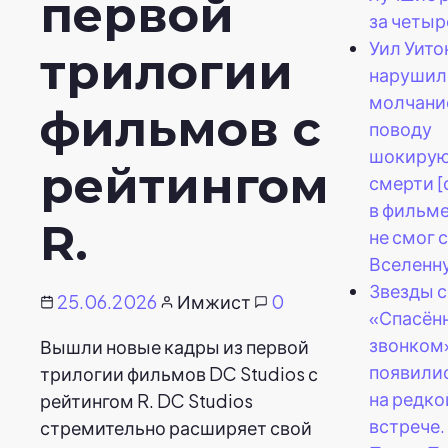
первой
за четыр
Уил Уито
трилогии
нарушил
молчани
фильмов с
поводу
шокиру
рейтингом
смерти [
в фильм
R.
не смог 
Вселенн
Звезды 
25.06.2026
Имжист
0
«Спасён
звонком
Вышли новые кадры из первой
появили
трилогии фильмов DC Studios с
на редко
рейтингом R. DC Studios
встрече.
стремительно расширяет свой