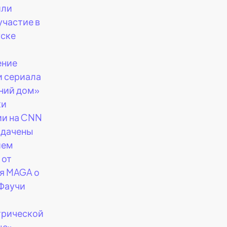
или
участие в
уске
ение
и сериала
ний дом»
ки
ии на CNN
адачены
ием
 от
я MAGA о
 Фаучи
трической
це».