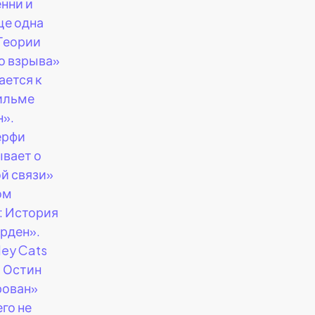
нни и
ще одна
Теории
о взрыва»
ается к
ильме
н».
ерфи
вает о
й связи»
ом
: История
рден».
ley Cats
 Остин
рован»
его не