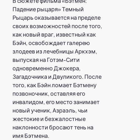
В сюжете фильма «Бэтмен:
Падение рыцаря» Темный
Рыцарь оказывается на пределе
своих возможностей после того,
как новый враг, известный как
Бэйн, освобождает галерею
злодеев из лечебницы Аркхэм,
выпуская на Готэм-Сити
одновременно Джокера,
Загадочника и Двуликого. После
того, как Бэйн ломает Бэтмену
позвоночник, оставляя его
инвалидом, его место занимает
новый ученик, Азраэль, чьи
жестокие и безжалостные
наклонности бросают тень на
имя Бэтмена.