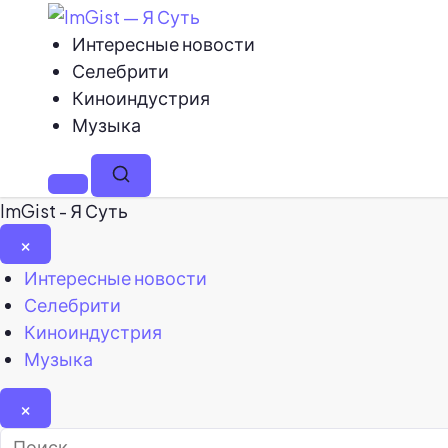
Интересные новости
Селебрити
Киноиндустрия
Музыка
Меню
Поиск
ImGist - Я Суть
×
Закрыть
Интересные новости
меню
Селебрити
Киноиндустрия
Музыка
×
Найти: