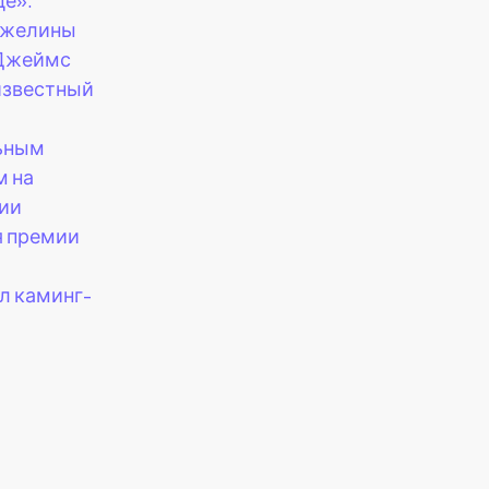
джелины
Джеймс
известный
ьным
м на
ии
я премии
,
л каминг-