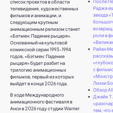
После Пе
список проектов в области
Раджа е
телевидения, художественных
звезда «
фильмов и анимации, и
большог
следующим крупным
возвращ
анимационным релизом станет
роли в ф
«Бэтмен: Падение рыцаря».
«Велика
Основанный на культовой
Райан М
комиксной серии 1993-1994
рассказы
годов, «Бэтмен: Падение
«глубоко
рыцаря» будет разбит на
с фильм
трилогию анимационных
«Монстр
фильмов, первый из которых
Лиззи Бо
выйдет в конце 2026 года.
Обзор Al
В ходе Международного
Джейк Т.
анимационного фестиваля в
«разоча
Анси в 2026 году студии Warner
тем, что 