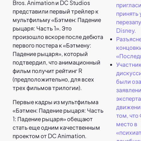
Bros. Animation и DC Studios
приглас
представили первый трейлер к
принять 
мультфильму «Бэтмен: Падение
перезап
рыцаря: Часть 1». Это
Disney.
произошло вскоре после дебюта
Разъясн
первого постера к «Бэтмену:
концовк
Падение рыцаря», который
«Послед
подтвердил, что анимационный
Участни
фильм получит рейтинг R
дискусс
(предположительно, для всех
были оз
трех фильмов трилогии).
заявлен
эксперта
Первые кадры из мультфильма
движени
«Бэтмен: Падение рыцаря: Часть
том, что
1: Падение рыцаря» обещают
место в
стать еще одним качественным
«психиа
проектом от DC Animation.
лечебни