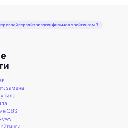
ер своей первой трилогии фильмов с рейтингом R.
ие
ти
ая
»: замена
купила
ила
ме CBS
 News
рейтинги