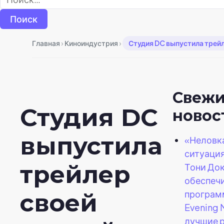
›
›
Главная
Киноиндустрия
Студия DC выпустила трейл
Свеж
Студия DC
новос
выпустила
«Неловк
ситуация
трейлер
Тони До
обеспеч
програм
своей
Evening
лучшие 