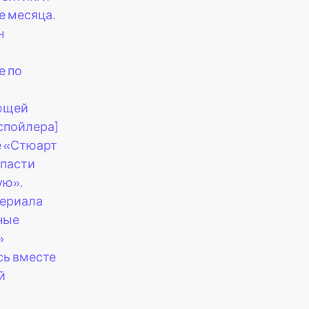
е месяца.
н
е по
ющей
спойлера]
е «Стюарт
спасти
ую».
сериала
ные
»
сь вместе
й