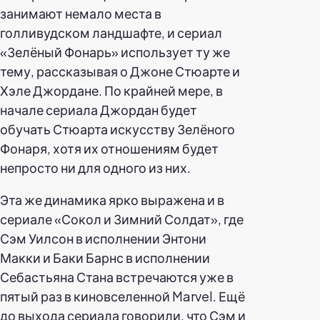
занимают немало места в
голливудском ландшафте, и сериал
«Зелёный Фонарь» использует ту же
тему, рассказывая о Джоне Стюарте и
Хэле Джордане. По крайней мере, в
начале сериала Джордан будет
обучать Стюарта искусству Зелёного
Фонаря, хотя их отношениям будет
непросто ни для одного из них.
Эта же динамика ярко выражена и в
сериале «Сокол и Зимний Солдат», где
Сэм Уилсон в исполнении Энтони
Макки и Баки Барнс в исполнении
Себастьяна Стана встречаются уже в
пятый раз в киновселенной Marvel. Ещё
до выхода сериала говорили, что Сэм и