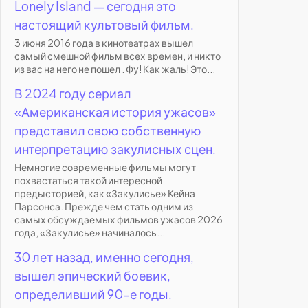
Lonely Island — сегодня это
настоящий культовый фильм.
3 июня 2016 года в кинотеатрах вышел
самый смешной фильм всех времен, и никто
из вас на него не пошел . Фу! Как жаль! Это...
В 2024 году сериал
«Американская история ужасов»
представил свою собственную
интерпретацию закулисных сцен.
Немногие современные фильмы могут
похвастаться такой интересной
предысторией, как «Закулисье» Кейна
Парсонса. Прежде чем стать одним из
самых обсуждаемых фильмов ужасов 2026
года, «Закулисье» начиналось...
30 лет назад, именно сегодня,
вышел эпический боевик,
определивший 90-е годы.