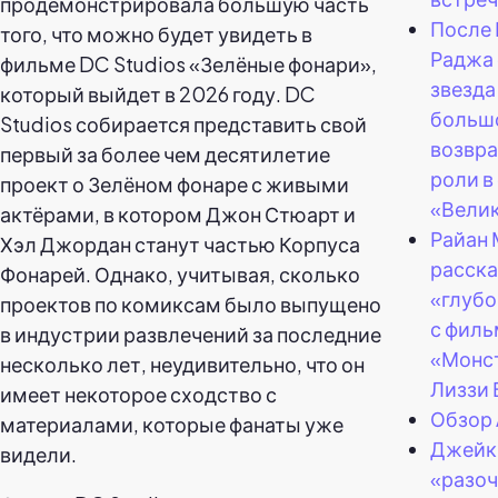
продемонстрировала большую часть
После 
того, что можно будет увидеть в
Раджа 
фильме DC Studios «Зелёные фонари»,
звезда
который выйдет в 2026 году. DC
больш
Studios собирается представить свой
возвра
первый за более чем десятилетие
роли в
проект о Зелёном фонаре с живыми
«Велик
актёрами, в котором Джон Стюарт и
Райан
Хэл Джордан станут частью Корпуса
расска
Фонарей. Однако, учитывая, сколько
«глубо
проектов по комиксам было выпущено
с фил
в индустрии развлечений за последние
«Монст
несколько лет, неудивительно, что он
Лиззи 
имеет некоторое сходство с
Обзор 
материалами, которые фанаты уже
Джейк 
видели.
«разо