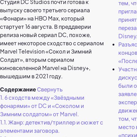
Студия DC Studios почти готова к
тем, чт
выпуску своего третьего сериала
пригл
«Фонари» на HBO Max, который
принят
стартует 16 августа. В преддверии
переза
релиза новый сериал DC, похоже,
Disney
имеет некоторое сходство с сериалом
Разъя
Marvel Television «Сокол и Зимний
концов
Солдат», вторым сериалом
«Посл
киновселенной Marvel на Disney+,
Участ
вышедшим в 2021 году.
дискус
были 
Содержание
Свернуть
заявл
1.
6 сходств между «Звёздными
экспер
фонарями» от DC и «Соколом и
движе
Зимним солдатом» от Marvel.
том, ч
1.1.
Жанр: детектив/триллер и сюжет с
место 
элементами заговора.
«псих