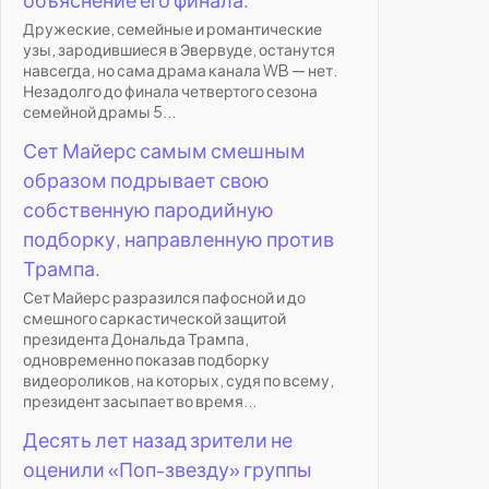
Дружеские, семейные и романтические
узы, зародившиеся в Эвервуде, останутся
навсегда, но сама драма канала WB — нет.
Незадолго до финала четвертого сезона
семейной драмы 5...
Сет Майерс самым смешным
образом подрывает свою
собственную пародийную
подборку, направленную против
Трампа.
Сет Майерс разразился пафосной и до
смешного саркастической защитой
президента Дональда Трампа,
одновременно показав подборку
видеороликов, на которых, судя по всему,
президент засыпает во время...
Десять лет назад зрители не
оценили «Поп-звезду» группы