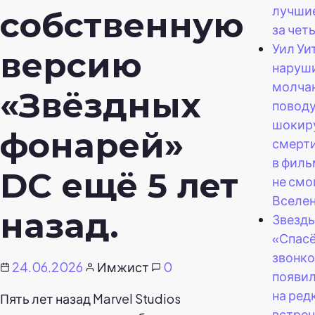
лучшие
собственную
за чет
Уил Уи
версию
наруш
молчан
«Звёздных
повод
шокир
фонарей»
смерти
в филь
DC ещё 5 лет
не смо
Вселе
назад.
Звезды
«Спас
звонк
24.06.2026
Имжист
0
появил
на ред
Пять лет назад Marvel Studios
встреч