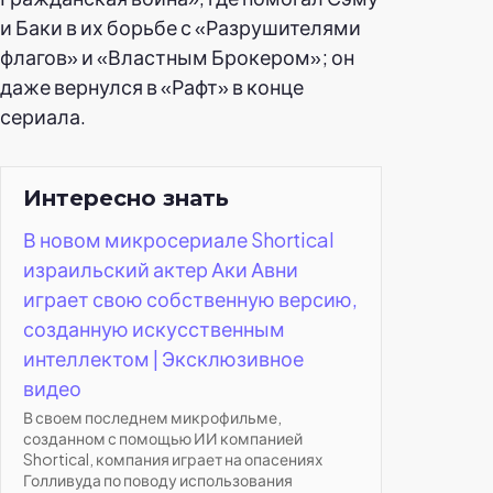
и Баки в их борьбе с «Разрушителями
флагов» и «Властным Брокером»; он
даже вернулся в «Рафт» в конце
сериала.
Интересно знать
В новом микросериале Shortical
израильский актер Аки Авни
играет свою собственную версию,
созданную искусственным
интеллектом | Эксклюзивное
видео
В своем последнем микрофильме,
созданном с помощью ИИ компанией
Shortical, компания играет на опасениях
Голливуда по поводу использования