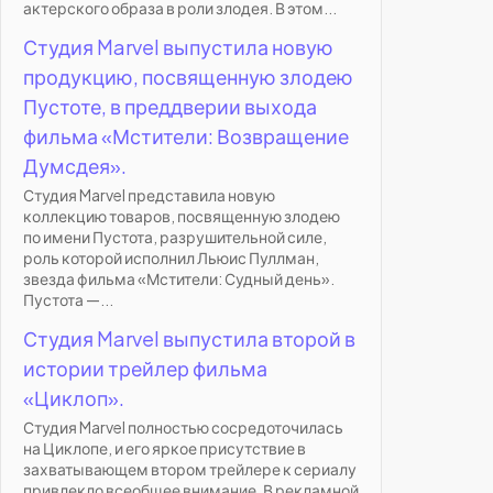
актерского образа в роли злодея. В этом...
Студия Marvel выпустила новую
продукцию, посвященную злодею
Пустоте, в преддверии выхода
фильма «Мстители: Возвращение
Думсдея».
Студия Marvel представила новую
коллекцию товаров, посвященную злодею
по имени Пустота, разрушительной силе,
роль которой исполнил Льюис Пуллман,
звезда фильма «Мстители: Судный день».
Пустота —...
Студия Marvel выпустила второй в
истории трейлер фильма
«Циклоп».
Студия Marvel полностью сосредоточилась
на Циклопе, и его яркое присутствие в
захватывающем втором трейлере к сериалу
привлекло всеобщее внимание. В рекламной