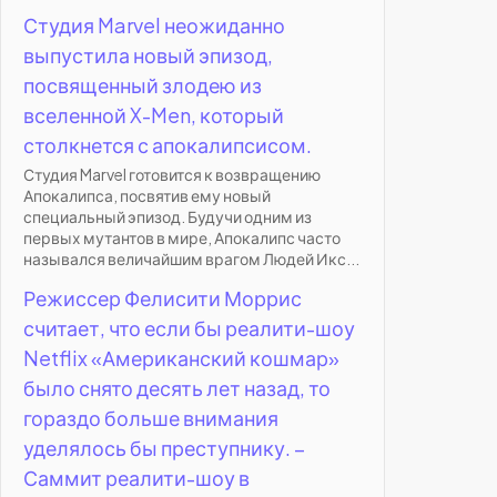
Студия Marvel неожиданно
выпустила новый эпизод,
посвященный злодею из
вселенной X-Men, который
столкнется с апокалипсисом.
Студия Marvel готовится к возвращению
Апокалипса, посвятив ему новый
специальный эпизод. Будучи одним из
первых мутантов в мире, Апокалипс часто
назывался величайшим врагом Людей Икс...
Режиссер Фелисити Моррис
считает, что если бы реалити-шоу
Netflix «Американский кошмар»
было снято десять лет назад, то
гораздо больше внимания
уделялось бы преступнику. –
Саммит реалити-шоу в