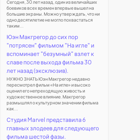
Сегодня, 30 лет назад, один из величайших
боевиков всех времен впервые вышел на
большие экраны. Можно утверждать, что ни
одно десятилетие не могло похвастаться
таким...
Юэн Макгрегор до сих пор
"потрясен" фильмом "На игле" и
вспоминает "безумный" взлет к
славе после выхода фильма 30
лет назад (эксклюзив).
НУЖНО ЗНАТЬ Юэн Макгрегор недавно
пересмотрел фильм «На игле» и высоко
оценил его непреходящую живость и
художественное влияние. Макгрегор
размышлял о культурном значении фильма
как...
Студия Marvel представила 6
главных злодеев для следующего
фильма шестой фазы.