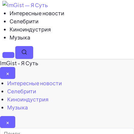
Интересные новости
Селебрити
Киноиндустрия
Музыка
Меню
Поиск
ImGist - Я Суть
×
Закрыть
Интересные новости
меню
Селебрити
Киноиндустрия
Музыка
×
Найти: