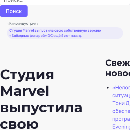
›
›
Киноиндустрия
Студия Marvel выпустила свою собственную версию
«Звёздных фонарей» DC ещё 5 лет назад.
Свеж
Студия
ново
Marvel
«Нело
ситуац
выпустила
Тони 
обесп
прогр
свою
Evenin