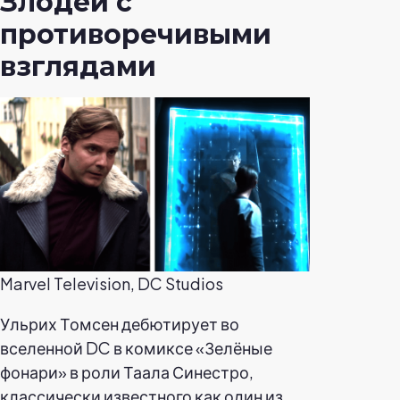
Злодей с
противоречивыми
взглядами
Marvel Television, DC Studios
Ульрих Томсен дебютирует во
вселенной DC в комиксе «Зелёные
фонари» в роли Таала Синестро,
классически известного как один из