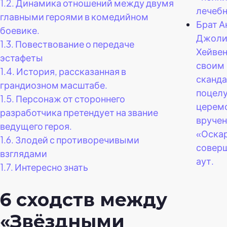
1.2.
Динамика отношений между двумя
лечебн
главными героями в комедийном
Брат 
боевике.
Джоли
1.3.
Повествование о передаче
Хейвен
эстафеты
своим
1.4.
История, рассказанная в
сканд
грандиозном масштабе.
поцелу
1.5.
Персонаж от стороннего
церем
разработчика претендует на звание
вручен
ведущего героя.
«Оскар
1.6.
Злодей с противоречивыми
совер
взглядами
аут.
1.7.
Интересно знать
6 сходств между
«Звёздными