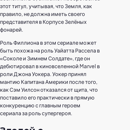
этот титул, учитывая, что Земля, как
правило, не должна иметь своего
представителя в Корпусе Зелёных
фонарей.
Роль Филлиона в этом сериале может
быть похожа на роль Уайатта Рассела в
«Соколе и Зимнем Солдате», где он
дебютировал в киновселенной Marvel в
роли Джона Уокера. Уокер принял
мантию Капитана Америки после того,
как Сэм Уилсон отказался от щита, что
поставило его практически в прямую
конкуренцию с главным героем
сериала за роль супергероя.