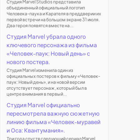
Студия Marvel Studios представила
объединенный официальный логотип
Человека-паука и Карателя в преддверии их
первой встречи на большом экране 31 июля.
Два героя появятся вместе на...
Студия Marvel убрала одного
ключевого персонажа из фильма
«Человек-паук: Новый день» с
нового постера.
Студия Marvel изменила один из
официальных постеров к фильму «Человек-
паук: Новый день», и на новой версии
отсутствует персонаж, который был в
центре внимания в первый...
Студия Marvel официально
пересмотрела важную сюжетную
линию фильма «Человек-муравей
и Оса: Квантумания».
Три года спустя следующий сериал Marvel