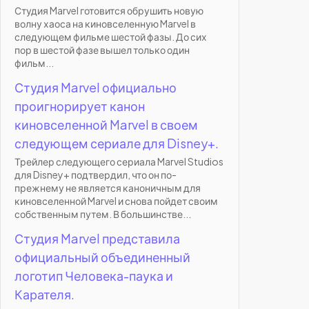
Студия Marvel готовится обрушить новую
волну хаоса на киновселенную Marvel в
следующем фильме шестой фазы. До сих
пор в шестой фазе вышел только один
фильм...
Студия Marvel официально
проигнорирует канон
киновселенной Marvel в своем
следующем сериале для Disney+.
Трейлер следующего сериала Marvel Studios
для Disney+ подтвердил, что он по-
прежнему не является каноничным для
киновселенной Marvel и снова пойдет своим
собственным путем. В большинстве...
Студия Marvel представила
официальный объединенный
логотип Человека-паука и
Карателя.