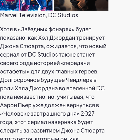
Marvel Television, DC Studios
Хотя в «Звёздных фонарях» будет
показано, как Хэл Джордан тренирует
Джона Стюарта, ожидается, что новый
сериал от DC Studios также станет
своего рода историей «передачи
эстафеты» для двух главных героев.
Долгосрочное будущее Чендлера в
роли Хэла Джордана во вселенной DC
пока неизвестно, но, учитывая, что
Аарон Пьер уже должен вернуться в
«Человеке завтрашнего дня» 2027
года, этот сериал наверняка будет
следить за развитием Джона Стюарта
в того героя, которым он, как