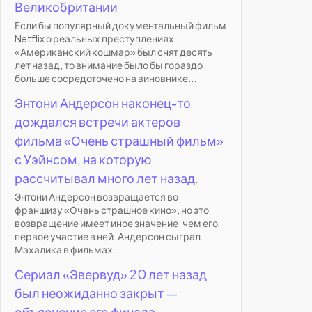
Великобритании
Если бы популярный документальный фильм
Netflix о реальных преступлениях
«Американский кошмар» был снят десять
лет назад, то внимание было бы гораздо
больше сосредоточено на виновнике...
Энтони Андерсон наконец-то
дождался встречи актеров
фильма «Очень страшный фильм»
с Уэйнсом, на которую
рассчитывал много лет назад.
Энтони Андерсон возвращается во
франшизу «Очень страшное кино», но это
возвращение имеет иное значение, чем его
первое участие в ней. Андерсон сыграл
Махалика в фильмах...
Сериал «Эвервуд» 20 лет назад
был неожиданно закрыт —
объяснение его финала.