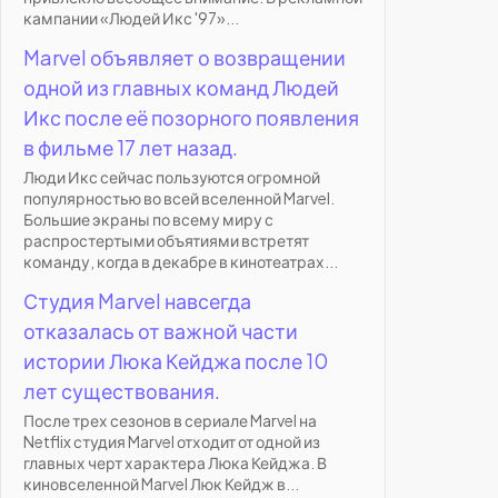
кампании «Людей Икс '97»...
Marvel объявляет о возвращении
одной из главных команд Людей
Икс после её позорного появления
в фильме 17 лет назад.
Люди Икс сейчас пользуются огромной
популярностью во всей вселенной Marvel.
Большие экраны по всему миру с
распростертыми объятиями встретят
команду, когда в декабре в кинотеатрах...
Студия Marvel навсегда
отказалась от важной части
истории Люка Кейджа после 10
лет существования.
После трех сезонов в сериале Marvel на
Netflix студия Marvel отходит от одной из
главных черт характера Люка Кейджа. В
киновселенной Marvel Люк Кейдж в...