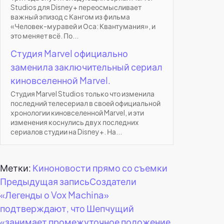
Studios для Disney+ переосмысливает
важный эпизод с Кангом из фильма
«Человек-муравей и Оса: Квантумания», и
это меняет всё. По...
Студия Marvel официально
заменила заключительный сериал
киновселенной Marvel.
Студия Marvel Studios только что изменила
последний телесериал в своей официальной
хронологии киновселенной Marvel, и эти
изменения коснулись двух последних
сериалов студии на Disney+. На...
Метки:
Киноновости прямо со съемки
Навигация
Предыдущая запись
Создатели
«Легенды о Vox Machina»
по
подтверждают, что Шепчущий
«занимает промежуточное положение