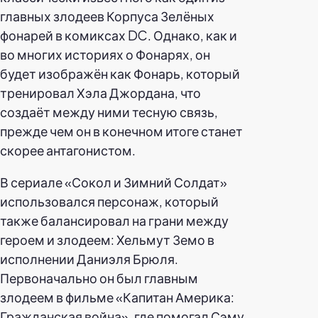
главных злодеев Корпуса Зелёных
фонарей в комиксах DC. Однако, как и
во многих историях о Фонарях, он
будет изображён как Фонарь, который
тренировал Хэла Джордана, что
создаёт между ними тесную связь,
прежде чем он в конечном итоге станет
скорее антагонистом.
В сериале «Сокол и Зимний Солдат»
использовался персонаж, который
также балансировал на грани между
героем и злодеем: Хельмут Земо в
исполнении Даниэля Брюля.
Первоначально он был главным
злодеем в фильме «Капитан Америка:
Гражданская война», где помогал Сэму