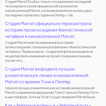
Студия Marvel Studios только что изменила последний
телесериал в своей официальной хронологии
киновселенной Marvel, и эти изменения коснулись двух
последних сериалов студии на Disney+. На...
Студия Marvel официально пересмотрела
историю происхождения Фантастической
четвёрки в киновселенной Marvel.
Студия Marvel внесла изменения в историю
происхождения, показанную в фильме «Фантастическая
четвёрка: Первые шаги». Создатели фильма решили не
акцентировать внимание на происхождении команды
после того,...
Студия Marvel возродила лучшую
романтическую линию в киновселенной
Marvel со времен Тони и Пеппер.
Одна из лучших романтических историй киновселенной
Marvel со времен возвращения Тони Старка и Пеппер Поттс
в шестой фазе. Хотя за 18 лет существования Marvel было...
Как «Звёздные войны» и «Звёздный путь»