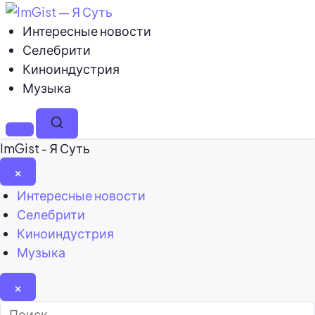
Интересные новости
Селебрити
Киноиндустрия
Музыка
Меню
Поиск
ImGist - Я Суть
×
Закрыть
Интересные новости
меню
Селебрити
Киноиндустрия
Музыка
×
Найти: