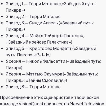
Эпизод 1 — Терри Маталас («Звёздный путь:
Пикард»)
Эпизод 2 — Терри Маталас
Эпизод 3 — Синди Аппель («Звёздный путь:
Пикард»)
Эпизод 4 — Майкл Тейлор («Пантеон»,
«Звёздный крейсер Галактика»)
Эпизод 5 — Кристофер Монфетт («Звёздный
путь: Пикар», «9-1-1»)
6 серия — Николь Фальсетти («Звёздный путь:
Пикар»)
7 серия — Мэттью Окумура («Звёздный путь:
Пикард», «Тайны Смолвиля»)
Эпизод 8 — Терри Маталас
Присоединение этих сценаристов к творческой
команде VisionQuest привнесет в Marvel Television