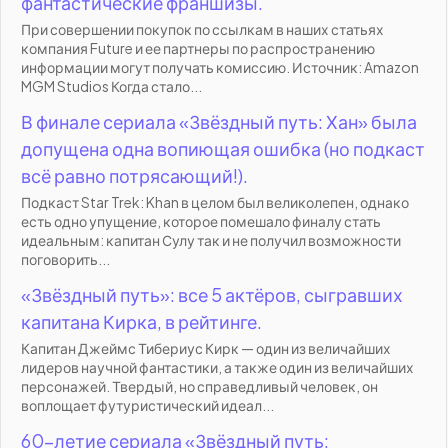
фантастические франшизы.
При совершении покупок по ссылкам в наших статьях
компания Future и ее партнеры по распространению
информации могут получать комиссию. Источник: Amazon
MGM Studios Когда стало...
В финале сериала «Звёздный путь: Хан» была
допущена одна вопиющая ошибка (но подкаст
всё равно потрясающий!).
Подкаст Star Trek: Khan в целом был великолепен, однако
есть одно упущение, которое помешало финалу стать
идеальным: капитан Сулу так и не получил возможности
поговорить...
«Звёздный путь»: все 5 актёров, сыгравших
капитана Кирка, в рейтинге.
Капитан Джеймс Тибериус Кирк — один из величайших
лидеров научной фантастики, а также один из величайших
персонажей. Твердый, но справедливый человек, он
воплощает футуристический идеал...
60-летие сериала «Звёздный путь: