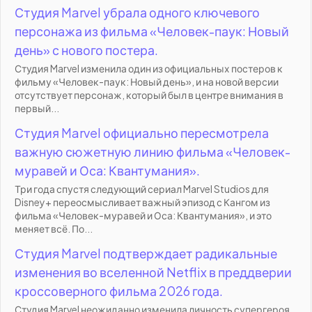
Студия Marvel убрала одного ключевого
персонажа из фильма «Человек-паук: Новый
день» с нового постера.
Студия Marvel изменила один из официальных постеров к
фильму «Человек-паук: Новый день», и на новой версии
отсутствует персонаж, который был в центре внимания в
первый...
Студия Marvel официально пересмотрела
важную сюжетную линию фильма «Человек-
муравей и Оса: Квантумания».
Три года спустя следующий сериал Marvel Studios для
Disney+ переосмысливает важный эпизод с Кангом из
фильма «Человек-муравей и Оса: Квантумания», и это
меняет всё. По...
Студия Marvel подтверждает радикальные
изменения во вселенной Netflix в преддверии
кроссоверного фильма 2026 года.
Студия Marvel неожиданно изменила личность супергероя,