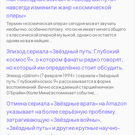
навсегда изменили жанр «космической
оперы»
Термин «космическая опера» сегодня может звучать
необычно, особенно потому, что он не имеет ничего общего
с классической оперной музыкой, однако он остается
одним из важнейших...
Эпизод сериала «Звёздный путь: Глубокий
космос 9», о котором фанаты редко говорят,
но который им определённо стоит обсудить.
Эпизод «Шёпот» (7 февраля 1994 г.) сериала «Звёздный
путь: Глубокий космос 9» рассказывается в форме
воспоминаний. Вечно осаждаемый старший мичман
О'Брайен (Колм Мини) вспоминает событие,...
Отмена сериала «Звёздные врата» на Amazon
указывает на более серьёзную проблему,
затрагивающую «Звёздные войны»,
«Звёздный путь» и другие крупные научно-