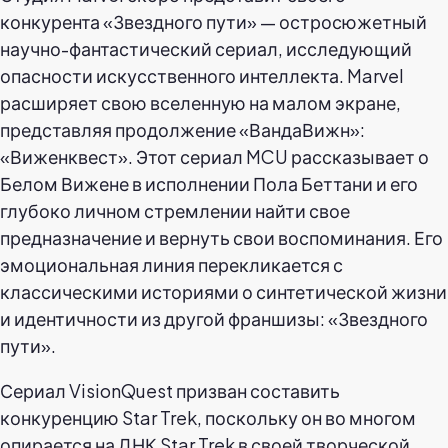
конкурента «Звездного пути» — остросюжетный
научно-фантастический сериал, исследующий
опасности искусственного интеллекта. Marvel
расширяет свою вселенную на малом экране,
представляя продолжение «ВандаВижн»:
«Виженквест». Этот сериал MCU рассказывает о
Белом Вижене в исполнении Пола Беттани и его
глубоко личном стремлении найти свое
предназначение и вернуть свои воспоминания. Его
эмоциональная линия перекликается с
классическими историями о синтетической жизни
и идентичности из другой франшизы: «Звездного
пути».
Сериал VisionQuest призван составить
конкуренцию Star Trek, поскольку он во многом
опирается на ДНК Star Trek в своей творческой