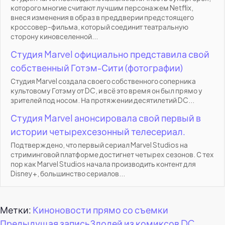
которого многие считают лучшим персонажем Netflix,
внеся изменения в образ в преддверии предстоящего
кроссовер-фильма, который соединит театральную
сторону киновселенной...
Студия Marvel официально представила свой
собственный Готэм-Сити (фотографии)
Студия Marvel создала своего собственного соперника
культовому Готэму от DC, и всё это время он был прямо у
зрителей под носом. На протяжении десятилетий DC...
Студия Marvel анонсировала свой первый в
истории четырехсезонный телесериал.
Подтверждено, что первый сериал Marvel Studios на
стриминговой платформе достигнет четырех сезонов. С тех
пор как Marvel Studios начала производить контент для
Disney+, большинство сериалов...
Метки:
Киноновости прямо со съемки
Предыдущая запись
Злодей из комиксов DC