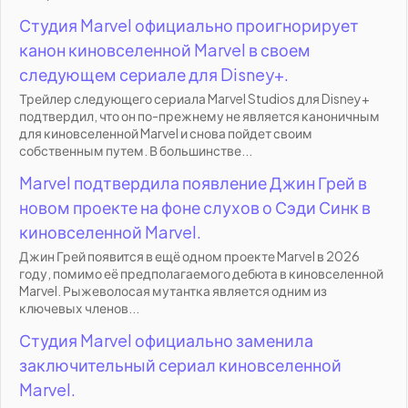
Студия Marvel официально проигнорирует
канон киновселенной Marvel в своем
следующем сериале для Disney+.
Трейлер следующего сериала Marvel Studios для Disney+
подтвердил, что он по-прежнему не является каноничным
для киновселенной Marvel и снова пойдет своим
собственным путем. В большинстве...
Marvel подтвердила появление Джин Грей в
новом проекте на фоне слухов о Сэди Синк в
киновселенной Marvel.
Джин Грей появится в ещё одном проекте Marvel в 2026
году, помимо её предполагаемого дебюта в киновселенной
Marvel. Рыжеволосая мутантка является одним из
ключевых членов...
Студия Marvel официально заменила
заключительный сериал киновселенной
Marvel.