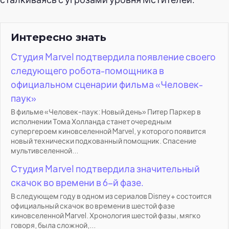
Интересно знать
Студия Marvel подтвердила появление своего
следующего робота-помощника в
официальном сценарии фильма «Человек-
паук»
В фильме «Человек-паук: Новый день» Питер Паркер в
исполнении Тома Холланда станет очередным
супергероем киновселенной Marvel, у которого появится
новый технически подкованный помощник. Спасение
мультивселенной...
Студия Marvel подтвердила значительный
скачок во времени в 6-й фазе.
В следующем году в одном из сериалов Disney+ состоится
официальный скачок во времени в шестой фазе
киновселенной Marvel. Хронология шестой фазы, мягко
говоря, была сложной,...