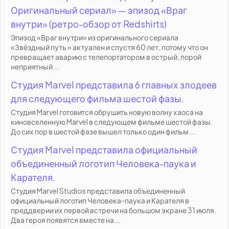
Оригинальный сериал» — эпизод «Враг
внутри» (ретро-обзор от Redshirts)
Эпизод «Враг внутри» из оригинального сериала
«Звёздный путь » актуален и спустя 60 лет, потому что он
превращает аварию с телепортатором в острый, порой
неприятный...
Студия Marvel представила 6 главных злодеев
для следующего фильма шестой фазы.
Студия Marvel готовится обрушить новую волну хаоса на
киновселенную Marvel в следующем фильме шестой фазы.
До сих пор в шестой фазе вышел только один фильм...
Студия Marvel представила официальный
объединенный логотип Человека-паука и
Карателя.
Студия Marvel Studios представила объединенный
официальный логотип Человека-паука и Карателя в
преддверии их первой встречи на большом экране 31 июля.
Два героя появятся вместе на...