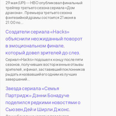
29 мая (UPI) -- HBO опубликовал финальный
трейлер третьего сезона сериала «Дом
дракона» . Премьера третьего сезона
фэнтезийной драмы состоится 21 июня в
21:00 по...
Создатели сериала «Hacks»
объяснили неожиданный поворот
в эмоциональном финале,
который довел зрителей до слез.
Сериал «Hacks» подошел к концу после пяти
сезонов, получивших восторженные отзывы
зрителей , и финал, заставивший поклонников
рыдать и назвавший его одним из лучших
завершений...
Звезда сериала «Семья
Партридж» Дэнни Бонадуче
поделился редкими новостями о
Сьюзен Дей и Ширли Джонс.
Дэнни Бонадуче недавно поделился