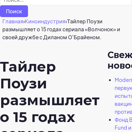
Главная
›
Киноиндустрия
›
Тайлер Поузи
размышляет о 15 годах сериала «Волчонок» и
своей дружбе с Диланом О'Брайеном.
Све
Тайлер
ново
Поузи
Moder
перву
размышляет
испыт
вакци
проти
о 15 годах
Фонд B
Fund и