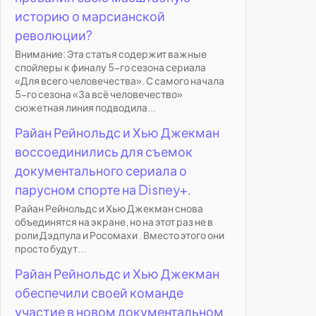
историю о марсианской
революции?
Внимание: Эта статья содержит важные
спойлеры к финалу 5-го сезона сериала
«Для всего человечества». С самого начала
5-го сезона «За всё человечество»
сюжетная линия подводила...
Райан Рейнольдс и Хью Джекман
воссоединились для съемок
документального сериала о
парусном спорте на Disney+.
Райан Рейнольдс и Хью Джекман снова
объединятся на экране, но на этот раз не в
роли Дэдпула и Росомахи . Вместо этого они
просто будут...
Райан Рейнольдс и Хью Джекман
обеспечили своей команде
участие в новом документальном