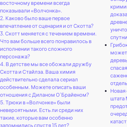
восточному времени всегда
крими
показывали «Волчонка».
доказ
2.
Каково было ваше первое
древн
впечатление от сценария и от Скотта?
уничт
3.
Скотт меняется с течением времени.
спутни
Что вам больше всего понравилось в
Грибок
исполнении такого сложного
может
персонажа?
деревь
4.
В детстве мы все обожали дружбу
спаса
Скотта и Стайлза. Ваша химия
сажен
действительно сделала сериал
отдель
особенным. Можете описать ваши
Новая 
отношения с Диланом О’Брайеном?
штата 
5.
Трюки в «Волчонке» были
предо
невероятными. Есть ли среди них
очере
такие, которые вам особенно
катас
запомнились спустя 15 лет?