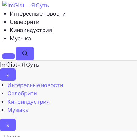
Интересные новости
Селебрити
Киноиндустрия
Музыка
Меню
Поиск
ImGist - Я Суть
×
Закрыть
Интересные новости
меню
Селебрити
Киноиндустрия
Музыка
×
Найти: