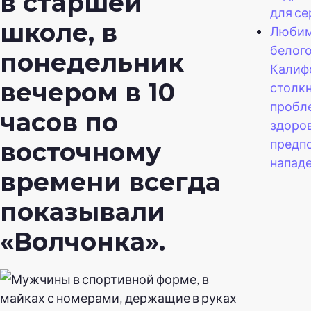
в старшей
для се
школе, в
Любим
белог
понедельник
Калиф
вечером в 10
столкн
пробл
часов по
здоро
предп
восточному
нападе
времени всегда
показывали
«Волчонка».