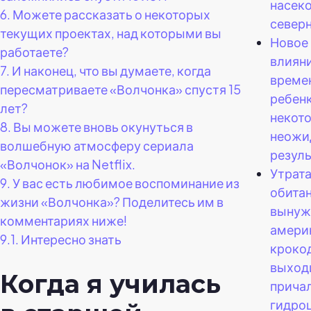
насек
6.
Можете рассказать о некоторых
северн
текущих проектах, над которыми вы
Новое
работаете?
влияни
7.
И наконец, что вы думаете, когда
времен
пересматриваете «Волчонка» спустя 15
ребен
лет?
некот
8.
Вы можете вновь окунуться в
неожи
волшебную атмосферу сериала
резуль
«Волчонок» на Netflix.
Утрат
9.
У вас есть любимое воспоминание из
обита
жизни «Волчонка»? Поделитесь им в
вынуж
комментариях ниже!
амери
9.1.
Интересно знать
кроко
выход
Когда я училась
прича
гидро