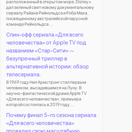
расположенный в открытом море. Disney+
дал зеленый свет новому документальному
сериалу Райана Рейнольдса и Роба Мака,
посвященному австралийской парусной
команде Рейнольдса...
Спин-офф сериала «Для всего
человечества» от Apple TV под
названием «Стар-Сити» —
безупречный триллер в
альтернативной истории: обзор
телесериала.
В 1969 году Нил Армстронг стал первым
человеком, высадившимся на Луну. В
научно-фантастической драме Apple TV
«Для всего человечества», премьера
которой состоялась в 2019 году,...
Почему финал 5-го сезона сериала
«Для всего человечества»
провалил свою масштабную