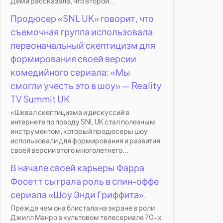
Деми рассказала, что второй...
Продюсер «SNL UK» говорит, что
съемочная группа использовала
первоначальный скептицизм для
формирования своей версии
комедийного сериала: «Мы
смогли учесть это в шоу» — Reality
TV Summit UK
«Шквал скептицизма и дискуссий в
интернете по поводу SNL UK стал полезным
инструментом, который продюсеры шоу
использовали для формирования и развития
своей версии этого многолетнего...
В начале своей карьеры Фарра
Фосетт сыграла роль в спин-оффе
сериала «Шоу Энди Гриффита».
Прежде чем она блистала на экране в роли
Джилл Манро в культовом телесериале 70-х