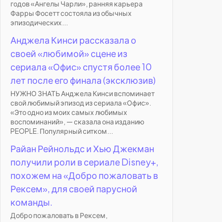
годов «Ангелы Чарли», ранняя карьера
Фарры Фосетт состояла из обычных
эпизодических...
Анджела Кинси рассказала о
своей «любимой» сцене из
сериала «Офис» спустя более 10
лет после его финала (эксклюзив)
НУЖНО ЗНАТЬ Анджела Кинси вспоминает
свой любимый эпизод из сериала «Офис».
«Это одно из моих самых любимых
воспоминаний», — сказала она изданию
PEOPLE. Популярный ситком...
Райан Рейнольдс и Хью Джекман
получили роли в сериале Disney+,
похожем на «Добро пожаловать в
Рексем», для своей парусной
команды.
Добро пожаловать в Рексем,