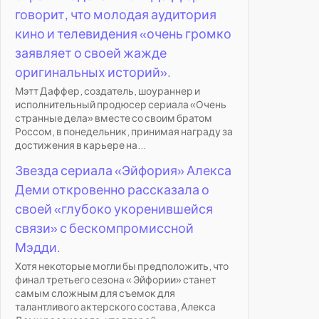
говорит, что молодая аудитория
кино и телевидения «очень громко
заявляет о своей жажде
оригинальных историй».
Мэтт Даффер, создатель, шоураннер и
исполнительный продюсер сериала «Очень
странные дела» вместе со своим братом
Россом, в понедельник, принимая награду за
достижения в карьере на...
Звезда сериала «Эйфория» Алекса
Деми откровенно рассказала о
своей «глубоко укоренившейся
связи» с бескомпромиссной
Мэдди.
Хотя некоторые могли бы предположить, что
финал третьего сезона « Эйфории» станет
самым сложным для съемок для
талантливого актерского состава, Алекса