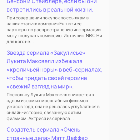
Бенсон и Стейблере, если бы они
встретились в реальной жизни.
При совершении покупок по ссылкам в
наших статьях компания Future и ее
партнеры по распространению информации
могут получать комиссию. Источник: NBC Ни
для кого не...
Звезда сериала «Закулисье»
Лукита Максвелл избежала
«кроличьей норы» в веб-сериалах,
чтобы придать своей героине
«свежий взгляд на мир».
Поскольку Лукита Максвелл снимается в
одном из самых масштабных фильмов
ужасов года, она не решалась углубляться в
онлайн-историю, связанную с этим
фильмом. Актриса из сериала...
Создатель сериала «Очень
странные дела» Мэтт Даффер