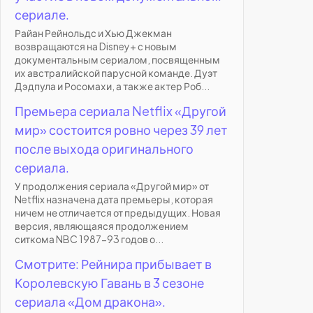
сериале.
Райан Рейнольдс и Хью Джекман
возвращаются на Disney+ с новым
документальным сериалом, посвященным
их австралийской парусной команде. Дуэт
Дэдпула и Росомахи, а также актер Роб...
Премьера сериала Netflix «Другой
мир» состоится ровно через 39 лет
после выхода оригинального
сериала.
У продолжения сериала «Другой мир» от
Netflix назначена дата премьеры, которая
ничем не отличается от предыдущих. Новая
версия, являющаяся продолжением
ситкома NBC 1987-93 годов о...
Смотрите: Рейнира прибывает в
Королевскую Гавань в 3 сезоне
сериала «Дом дракона».