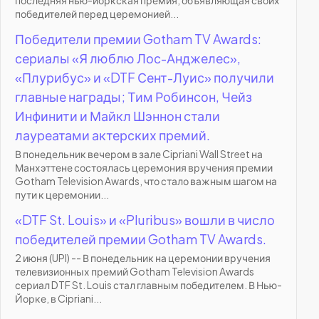
победителей перед церемонией...
Победители премии Gotham TV Awards:
сериалы «Я люблю Лос-Анджелес»,
«Плурибус» и «DTF Сент-Луис» получили
главные награды; Тим Робинсон, Чейз
Инфинити и Майкл Шэннон стали
лауреатами актерских премий.
В понедельник вечером в зале Cipriani Wall Street на
Манхэттене состоялась церемония вручения премии
Gotham Television Awards, что стало важным шагом на
пути к церемонии...
«DTF St. Louis» и «Pluribus» вошли в число
победителей премии Gotham TV Awards.
2 июня (UPI) -- В понедельник на церемонии вручения
телевизионных премий Gotham Television Awards
сериал DTF St. Louis стал главным победителем. В Нью-
Йорке, в Cipriani...