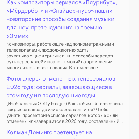
Как композиторы сериалов «Плурибус»,
«Мёрдербот» и «Спайдер-нуар» нашли
новаторские способы создания музыки
для шоу, претендующих на премию
«Эмми»
Композиторы, работающие над полнометражными
телесериалами, продолжают находить
захватывающие и оригинальные способы передать
суть персонажей и нюансы эмоций на протяжении
многих часов повествования. В этом сезоне...
Фотогалерея отмененных телесериалов
2026 года: сериалы, завершающиеся в
этом году и в последующие годы.
(Изображения Getty Images) Ваш любимый телесериал
закрылся навсегда или скоро закончится? Чтобы
узнать, просмотрите список сериалов, которые были
отменены или завершатся в 2026 году, составленный...
Колман Доминго претендует на