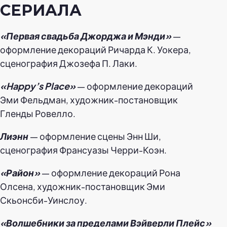
СЕРИАЛА
«Первая свадьба Джорджа и Мэнди»
—
оформление декораций Ричарда К. Уокера,
сценография Джозефа П. Лаки.
«Happy’s Place»
— оформление декораций
Эми Фельдман, художник-постановщик
Гленды Ровелло.
Лиэнн
— оформление сцены Энн Ши,
сценография Франсуазы Черри-Коэн.
«Район»
— оформление декораций Рона
Олсена, художник-постановщик Эми
Скьонсби-Уинслоу.
«Волшебники за пределами Вэйверли Плейс»