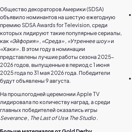
Общество декораторов Америки (SDSA)
объявило номинантов на шестую ежегодную
премию SDSA Awards for Television, среди
которых лидируют такие популярные сериалы,
как
«Эйфория»
,
«Среда»
,
«Утреннее шоу»
и
«Хаки»
. В этом году в номинации
представлены лучшие работы сезона 2025–
2026 годов, выпущенные в период с 1 июня
2025 года по 31 мая 2026 года. Победители
будут объявлены 9 августа.
На прошлогодней церемонии Apple TV
лидировала по количеству наград, а среди
главных победителей оказались игры
Severance
,
The Last of Us
и
The Studio
.
Больше материалов от Gold Derby