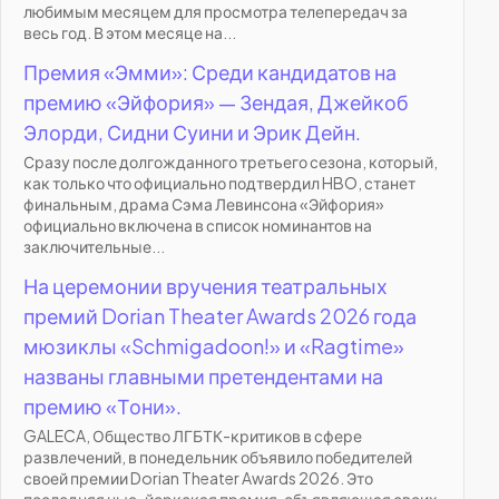
любимым месяцем для просмотра телепередач за
весь год. В этом месяце на...
Премия «Эмми»: Среди кандидатов на
премию «Эйфория» — Зендая, Джейкоб
Элорди, Сидни Суини и Эрик Дейн.
Сразу после долгожданного третьего сезона, который,
как только что официально подтвердил HBO, станет
финальным, драма Сэма Левинсона «Эйфория»
официально включена в список номинантов на
заключительные...
На церемонии вручения театральных
премий Dorian Theater Awards 2026 года
мюзиклы «Schmigadoon!» и «Ragtime»
названы главными претендентами на
премию «Тони».
GALECA, Общество ЛГБТК-критиков в сфере
развлечений, в понедельник объявило победителей
своей премии Dorian Theater Awards 2026. Это
последняя нью-йоркская премия, объявляющая своих