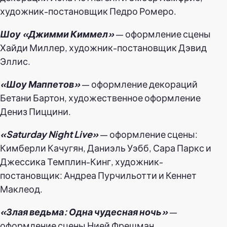
художник-постановщик Педро Ромеро.
Шоу «Джимми Киммел»
— оформление сцены
Хайди Миллер, художник-постановщик Дэвид
Эллис.
«Шоу Маппетов»
— оформление декораций
Бетани Бартон, художественное оформление
Дениз Пиццини.
«Saturday Night Live»
— оформление сцены:
Кимберли Качугян, Даниэль Уэбб, Сара Паркс и
Джессика Темплин-Кинг, художник-
постановщик: Андреа Пурчильотти и Кеннет
Маклеод.
«Злая ведьма: Одна чудесная ночь»
—
оформление сцены Нией Фрешман,