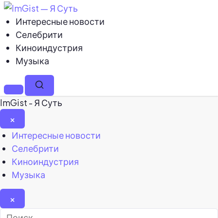
Интересные новости
Селебрити
Киноиндустрия
Музыка
Меню
Поиск
ImGist - Я Суть
×
Закрыть
Интересные новости
меню
Селебрити
Киноиндустрия
Музыка
×
Найти: