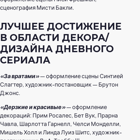
сценография Мисти Бакли.
ЛУЧШЕЕ ДОСТИЖЕНИЕ
В ОБЛАСТИ ДЕКОРА/
ДИЗАЙНА ДНЕВНОГО
СЕРИАЛА
«За вратами»
— оформление сцены Синтией
Слагтер, художник-постановщик — Брутон
Джонс.
«Дерзкие и красивые»
— оформление
декораций: Прим Росалес, Бет Вук, Прарна
Чавла, Шарлотта Гарнелл, Челси Монделли,
Мишель Холл и Линда Луиз Шитс, художник-