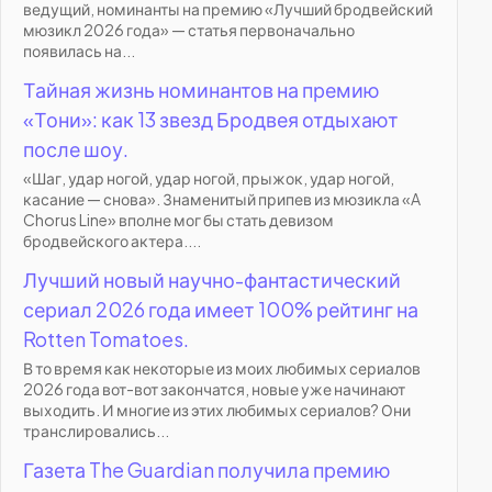
ведущий, номинанты на премию «Лучший бродвейский
мюзикл 2026 года» — статья первоначально
появилась на...
Тайная жизнь номинантов на премию
«Тони»: как 13 звезд Бродвея отдыхают
после шоу.
«Шаг, удар ногой, удар ногой, прыжок, удар ногой,
касание — снова». Знаменитый припев из мюзикла «A
Chorus Line» вполне мог бы стать девизом
бродвейского актера....
Лучший новый научно-фантастический
сериал 2026 года имеет 100% рейтинг на
Rotten Tomatoes.
В то время как некоторые из моих любимых сериалов
2026 года вот-вот закончатся, новые уже начинают
выходить. И многие из этих любимых сериалов? Они
транслировались...
Газета The Guardian получила премию