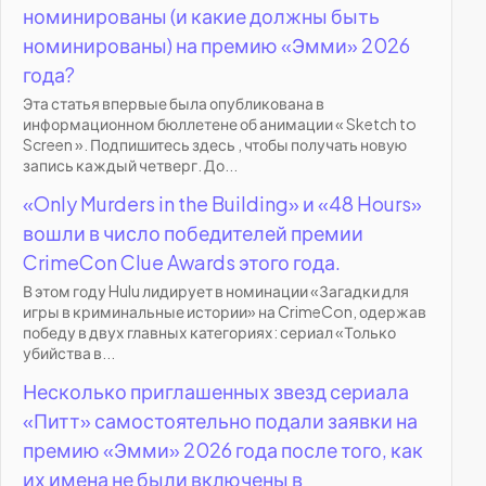
номинированы (и какие должны быть
номинированы) на премию «Эмми» 2026
года?
Эта статья впервые была опубликована в
информационном бюллетене об анимации « Sketch to
Screen ». Подпишитесь здесь , чтобы получать новую
запись каждый четверг. До...
«Only Murders in the Building» и «48 Hours»
вошли в число победителей премии
CrimeCon Clue Awards этого года.
В этом году Hulu лидирует в номинации «Загадки для
игры в криминальные истории» на CrimeCon, одержав
победу в двух главных категориях: сериал «Только
убийства в...
Несколько приглашенных звезд сериала
«Питт» самостоятельно подали заявки на
премию «Эмми» 2026 года после того, как
их имена не были включены в