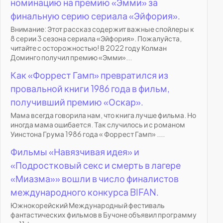
номинацию на премию «Эмми» за
финальную серию сериала «Эйфория».
Внимание: Этот рассказ содержит важные спойлеры к
8 серии 3 сезона сериала «Эйфория». Пожалуйста,
читайте с осторожностью! В 2022 году Колман
Доминго получил премию «Эмми»...
Как «Форрест Гамп» превратился из
провальной книги 1986 года в фильм,
получивший премию «Оскар».
Мама всегда говорила нам, что книга лучше фильма. Но
иногда мама ошибается. Так случилось и с романом
Уинстона Грума 1986 года « Форрест Гамп» ....
Фильмы «Навязчивая идея» и
«Подростковый секс и смерть в лагере
«Миазма»» вошли в число финалистов
международного конкурса BIFAN.
Южнокорейский Международный фестиваль
фантастических фильмов в Бучоне объявил программу