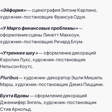
«Эйфория»
— сценография Энтони Карлино,
художник-постановщик Франсуа Одуи.
«У Марго финансовые проблемы»
—
оформление сцены Линетт Маккоун,
художник-постановщик Ричард Блум.
«Утреннее шоу»
— оформление декораций
Кэролин Лукс, художник-постановщик
Нельсон Коутс.
Pluribus
— художник-декоратор Эшли Мишель
Марш, художник-постановщик Дениз Пиццини.
Бухта Вдовы
— оформление декораций
Дженнифер Энгель, художник-постановщик
Стив Арнольд.