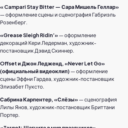
«
Campari Stay Bitter — Сара Мишель Геллар»
— оформление сцены и сценография Габриэль
Розенберг.
«Grease Sleigh Ridin’»
— оформление
декораций Кери Ледерман, художник-
постановщик Дэвид Скиннер.
Offset и Джон Ледженд, «Never Let Go»
(официальный видеоклип)
— оформление
сцены Эффни Гардеа, художник-постановщик
Элизабет Пуксто.
Сабрина Карпентер, «Слёзы»
— сценография
Лилы Янов, художник-постановщик Бриттани
Портер.
«Target: Шагните в мир праздников»
—