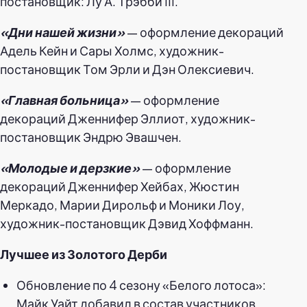
постановщик: Лу А. Трэбби III.
«Дни нашей жизни»
— оформление декораций
Адель Кейн и Сары Холмс, художник-
постановщик Том Эрли и Дэн Олексиевич.
«Главная больница»
— оформление
декораций Дженнифер Эллиот, художник-
постановщик Эндрю Эвашчен.
«Молодые и дерзкие»
— оформление
декораций Дженнифер Хейбах, Жюстин
Меркадо, Марии Дирольф и Моники Лоу,
художник-постановщик Дэвид Хоффманн.
Лучшее из Золотого Дерби
Обновление по 4 сезону «Белого лотоса»:
Майк Уайт добавил в состав участников