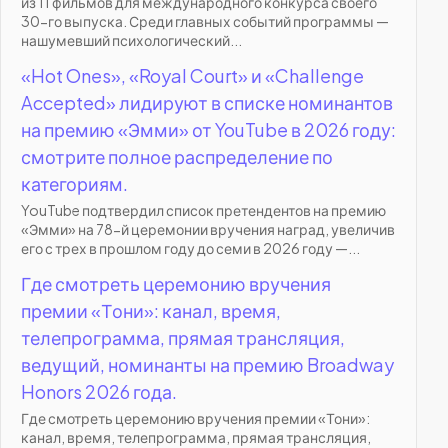
из 11 фильмов для международного конкурса своего
30-го выпуска. Среди главных событий программы —
нашумевший психологический...
«Hot Ones», «Royal Court» и «Challenge
Accepted» лидируют в списке номинантов
на премию «Эмми» от YouTube в 2026 году:
смотрите полное распределение по
категориям.
YouTube подтвердил список претендентов на премию
«Эмми» на 78-й церемонии вручения наград, увеличив
его с трех в прошлом году до семи в 2026 году —...
Где смотреть церемонию вручения
премии «Тони»: канал, время,
телепрограмма, прямая трансляция,
ведущий, номинанты на премию Broadway
Honors 2026 года.
Где смотреть церемонию вручения премии «Тони»:
канал, время, телепрограмма, прямая трансляция,