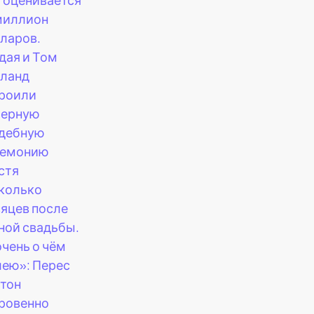
 миллион
ларов.
дая и Том
ланд
роили
мерную
дебную
ремонию
стя
колько
яцев после
ной свадьбы.
очень о чём
ею»: Перес
тон
ровенно