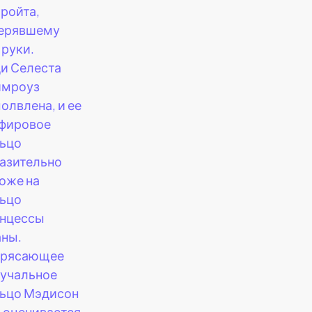
ройта,
ерявшему
 руки.
и Селеста
имроуз
олвлена, и ее
фировое
ьцо
азительно
оже на
ьцо
нцессы
ны.
трясающее
учальное
ьцо Мэдисон
 оценивается