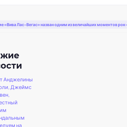
е «Вива Лас-Вегас» назван одним из величайших моментов рок
ежие
вости
т Анджелины
оли, Джеймс
вен,
естный
оим
ндальным
елуем на