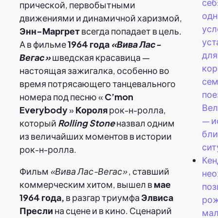
себ
прической, первобытными
одн
движениями и динамичной харизмой,
усл
Энн-Маргрет
всегда попадает в цель.
уст
А в фильме
1964 года
«Вива Лас-
для
Вегас»
шведская красавица —
кор
настоящая зажигалка, особенно во
сем
время потрясающего танцевального
пое
номера под песню «
C’mon
Вел
Everybody
»
Короля
рок-н-ролла,
— и
который
Rolling Stone
назвал одним
бли
из величайших моментов в истории
сит
рок-н-ролла.
Кен
Фильм
«Вива Лас-Вегас»
, ставший
нео
коммерческим хитом, вышел в
мае
поз
1964 года,
в разгар триумфа
Элвиса
ро
Пресли
на сцене и в кино. Сценарий
мал