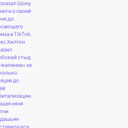
сказал Шону
нити о своей
ни до
асающего
има в TikTok.
ес Хилтон
азил
убокий стыд
ожаление» за
колько
яцев до
ей
питализации.
шая няня
тни
дашьян
ставила все