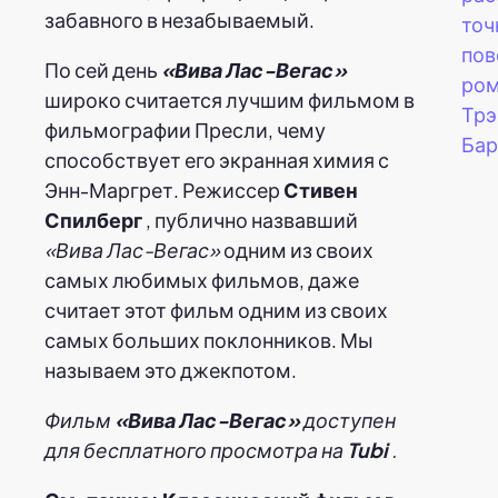
забавного в незабываемый.
точ
пов
По сей день
«Вива Лас-Вегас»
ром
широко считается лучшим фильмом в
Трэ
фильмографии Пресли, чему
Бар
способствует его экранная химия с
Энн-Маргрет. Режиссер
Стивен
Спилберг
, публично назвавший
«Вива Лас-Вегас»
одним из своих
самых любимых фильмов, даже
считает этот фильм одним из своих
самых больших поклонников. Мы
называем это джекпотом.
Фильм
«Вива Лас-Вегас»
доступен
для бесплатного просмотра на
Tubi
.