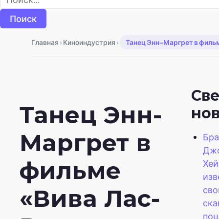
›
›
Главная
Киноиндустрия
Танец Энн-Маргрет в фильм
Св
Танец Энн-
но
Маргрет в
Бра
Дж
фильме
Хей
изв
св
«Вива Лас-
ска
поц