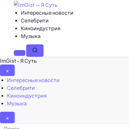
Интересные новости
Селебрити
Киноиндустрия
Музыка
Меню
Поиск
ImGist - Я Суть
×
Закрыть
Интересные новости
меню
Селебрити
Киноиндустрия
Музыка
×
Найти: