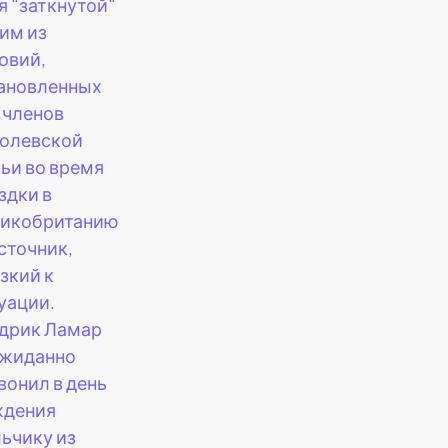
я "заткнутой"
им из
овий,
ановленных
 членов
олевской
ьи во время
здки в
икобританию
сточник,
зкий к
уации.
дрик Ламар
жиданно
вонил в день
ждения
ьчику из