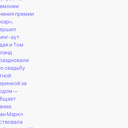
емонии
чения премии
кар»,
вершил
инг-аут.
дая и Том
ланд
раздновали
ю свадьбу
тной
еринкой за
одом —
общает
ание.
ан Маркл
ствовала