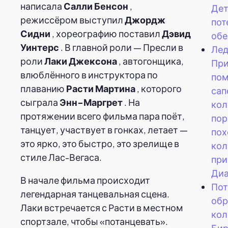
написала
Салли Бенсон
,
Дет
режиссёром выступил
Джордж
пот
Сидни
, хореографию поставил
Дэвид
обе
Уинтерс
. В главной роли — Пресли в
Лед
роли
Лаки Джексона
, автогонщика,
Пр
влюблённого в инструктора по
пом
плаванию
Расти Мартина
, которого
сап
сыграла
Энн-Маргрет
. На
кол
протяжении всего фильма пара поёт,
пор
танцует, участвует в гонках, летает —
пох
это ярко, это быстро, это зрелище в
кол
стиле Лас-Вегаса.
при
Диа
В начале фильма происходит
По
легендарная танцевальная сцена.
обр
Лаки встречается с Расти в местном
кол
спортзале, чтобы «потанцевать».
Бир