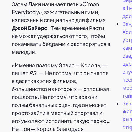
Затем Лаки начинает петь «C’mon
в 1
Everybody», зажигательный гимн,
дол
написанный специально для фильма
Зен
Джой Байерс
. Тем временем Расти
Хол
не может удержаться от того, чтобы
уст
покачивать бедрами и растворяться в
ка
мелодии.
сва
це
«Именно поэтому Элвис — Король, —
спу
пишет
RS
. — Не потому, что он снялся
нес
в десятках этих фильмов,
мес
большинство из которых — сплошная
тай
пошлость. Не потому, что все они
«Я 
полны банальных сцен, где он может
жал
просто зайти в местный спортзал и
Хил
его умоляют исполнить такую песню…
отк
Нет, он — Король благодаря