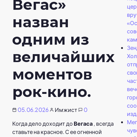
Вегас»
цер
вру
назван
«Ос
со
одним из
кам
Зен
величайших
Хол
отп
моментов
сво
час
рок-кино.
веч
гор
со
05.06.2026
Имжист
0
изд
Мег
Когда дело доходит до
Вегаса
, всегда
чув
ставьте на красное. С ее огненной