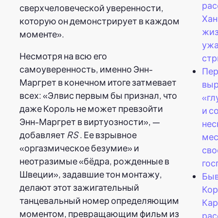
рас
сверхчеловеческой уверенности,
Хан
которую он демонстрирует в каждом
жиз
моменте».
уж
Несмотря на всю его
стр
самоуверенность, именно Энн-
Пер
Маргрет в конечном итоге затмевает
выр
всех: «Элвис первым бы признал, что
«гл
даже Король не может превзойти
и с
Энн-Маргрет в виртуозности», —
нес
добавляет
RS
. Ее взрывное
мес
«оргазмическое безумие» и
сво
неотразимые «бёдра, рожденные в
гос
Швеции», задавшие тон монтажу,
Быв
делают этот зажигательный
Кор
танцевальный номер определяющим
Кар
моментом, превращающим фильм из
рас