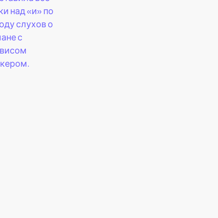
ки над «и» по
оду слухов о
ане с
висом
кером.