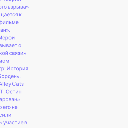
го взрыва»
щается к
 фильме
ан».
Мерфи
зывает о
кой связи»
ьмом
р: История
Борден».
Alley Cats
Т. Остин
арован»
о его не
сили
ь участие в