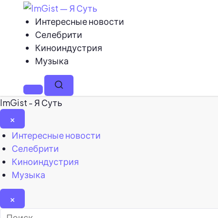
Интересные новости
Селебрити
Киноиндустрия
Музыка
Меню
Поиск
ImGist - Я Суть
×
Закрыть
Интересные новости
меню
Селебрити
Киноиндустрия
Музыка
×
Найти: