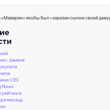
а «Маверик» якобы был «зарезан сыном своей деву
ие
сти
вкая
ия»: замена
окупила
чила
амме CBS
g News
 рейтинги
ыре месяца.
тон