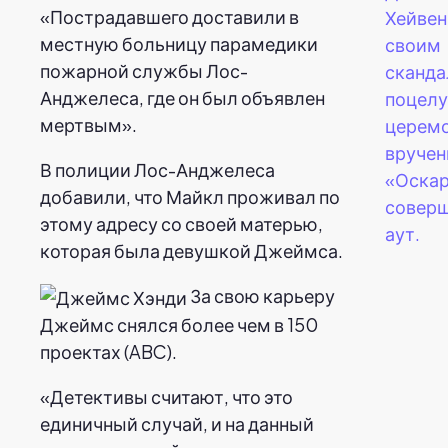
«Пострадавшего доставили в
Хейвен
местную больницу парамедики
своим
пожарной службы Лос-
сканд
Анджелеса, где он был объявлен
поцелу
мертвым».
церем
вручен
В полиции Лос-Анджелеса
«Оскар
добавили, что Майкл проживал по
соверш
этому адресу со своей матерью,
аут.
которая была девушкой Джеймса.
За свою карьеру
Джеймс снялся более чем в 150
проектах (ABC).
«Детективы считают, что это
единичный случай, и на данный