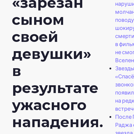
«зарезан
наруш
молчан
сыном
поводу
шокир
своей
смерти
в филь
девушки»
не смо
Вселен
в
Звезды
«Спас
результате
звонк
появил
ужасного
на ред
встреч
После 
нападения.
Раджа 
звезда