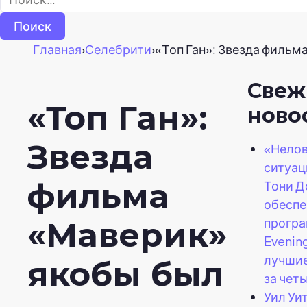
Главная
›
Селебрити
›
«Топ Ган»: Звезда фильм
Свеж
«Топ Ган»:
ново
Звезда
«Нело
ситуац
фильма
Тони Д
обеспе
прогр
«Маверик»
Evenin
лучшие
якобы был
за чет
Уил Уи