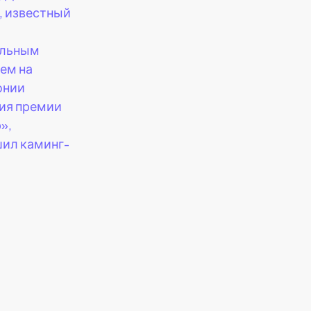
, известный
альным
ем на
онии
ия премии
»,
ил каминг-