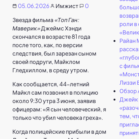
05.06.2026
Имжист
0
большо
возвра
Звезда фильма
«Топ Ган:
роли в
Маверик»
Джеймс Хэнди
«Велик
скончался в возрасте 81 года
Райан 
после того, как, по версии
расска
следствия, был зарезан сыном
«глубо
своей подруги, Майклом
с фил
Гледхиллом, в среду утром.
«Монст
Лиззи 
Как сообщается, 44-летний
Обзор 
Майкл сам позвонил в полицию
Джейк 
около 9:30 утра 3 июня, заявив
«разоч
офицерам: «Я сын человеческий, я
тем, чт
только что убил человека греха».
пригла
Когда полицейские прибыли в дом
принят