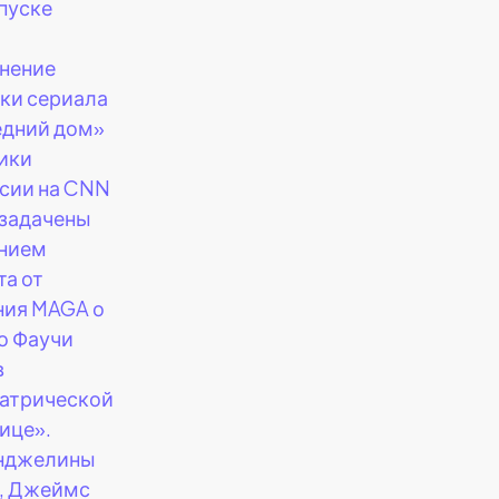
пуске
нение
ки сериала
дний дом»
ики
сии на CNN
задачены
нием
та от
ия MAGA о
то Фаучи
в
атрической
ице».
Анджелины
, Джеймс