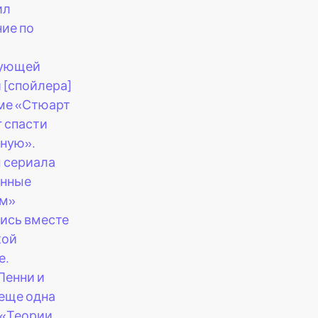
ил
ие по
ующей
 [спойлера]
ме «Стюарт
г спасти
ную».
 сериала
ённые
ом»
ись вместе
кой
е.
Пенни и
еще одна
 «Теории