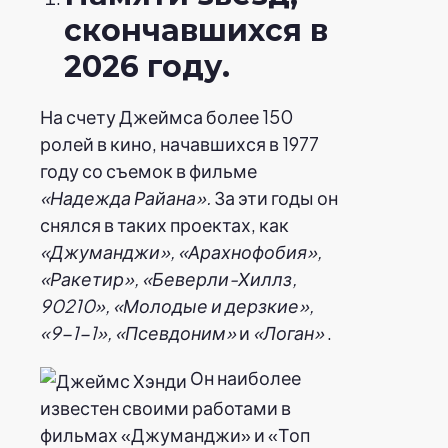
скончавшихся в
2026 году.
На счету Джеймса более 150
ролей в кино, начавшихся в 1977
году со съемок в фильме
«Надежда Райана».
За эти годы он
снялся в таких проектах, как
«Джуманджи», «Арахнофобия»,
«Ракетир», «Беверли-Хиллз,
90210», «Молодые и дерзкие»,
«9-1-1», «Псевдоним»
и
«Логан»
.
Он наиболее
известен своими работами в
фильмах «Джуманджи» и «Топ