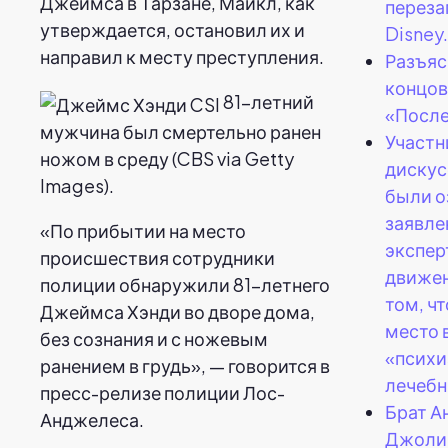
Джеймса в Тарзане, Майкл, как
переза
утверждается, остановил их и
Disney.
направил к месту преступления.
Разъяс
концов
81-летний
«После
мужчина был смертельно ранен
Участн
ножом в среду (CBS via Getty
дискус
Images).
были о
заявле
«По прибытии на место
экспер
происшествия сотрудники
движен
полиции обнаружили 81-летнего
том, ч
Джеймса Хэнди во дворе дома,
место 
без сознания и с ножевым
«психи
ранением в грудь», — говорится в
лечебн
пресс-релизе полиции Лос-
Брат 
Анджелеса.
Джоли