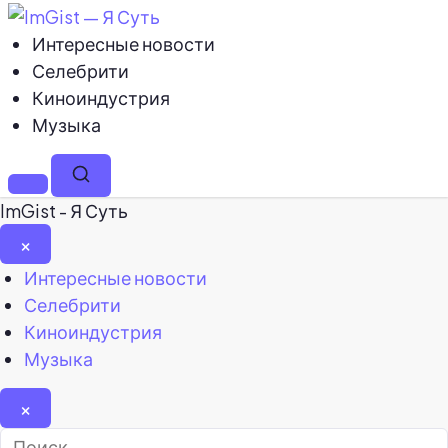
Интересные новости
Селебрити
Киноиндустрия
Музыка
Меню
Поиск
ImGist - Я Суть
×
Закрыть
Интересные новости
меню
Селебрити
Киноиндустрия
Музыка
×
Найти: