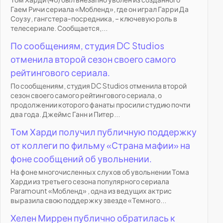
Гаем Ричи сериала «Мобленд», где он играл Гарри Да
Соузу, гангстера-посредника, – ключевую роль в
телесериале. Сообщается,...
По сообщениям, студия DC Studios
отменила второй сезон своего самого
рейтингового сериала.
По сообщениям, студия DC Studios отменила второй
сезон своего самого рейтингового сериала, о
продолжении которого фанаты просили студию почти
два года. Джеймс Ганн и Питер...
Том Харди получил публичную поддержку
от коллеги по фильму «Страна мафии» на
фоне сообщений об увольнении.
На фоне многочисленных слухов об увольнении Тома
Харди из третьего сезона популярного сериала
Paramount «Мобленд» , одна из ведущих актрис
выразила свою поддержку звезде «Темного...
Хелен Миррен публично обратилась к