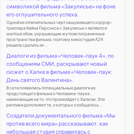
символикой фильма «Закулисье» на фоне
его оглушительного успеха.
Одной из отличительных черт нашумевшего хоррор-
триллера Кейна Парсонса « Закулисье » являются
желтые обои, украшающие жуткие пограничные
пространства фильма, поэтому киностудия A24
решила сделать их...
Диалоги из фильма «Человек-паук 4», по
сообщениям СМИ, раскрывают новый
сюжет о Халке в фильме «Человек-паук:
День святого Валентина».
В сети появились потенциальные диалоги из
предстоящего фильма о Человеке-пауке ,
намекающие на то, что произойдет с Халком. Эти
реплики дополняют те, о которых сообщалось...
Создатели документального фильма «Мы
против всего мира» рассказывают, как
небольшая студия справилась с