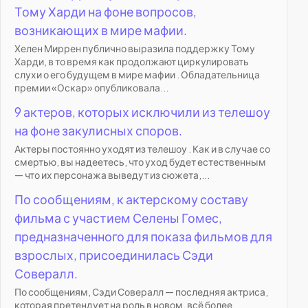
Тому Харди на фоне вопросов,
возникающих в мире мафии.
Хелен Миррен публично выразила поддержку Тому
Харди, в то время как продолжают циркулировать
слухи о его будущем в мире мафии . Обладательница
премии «Оскар» опубликовала...
9 актеров, которых исключили из телешоу
на фоне закулисных споров.
Актеры постоянно уходят из телешоу . Как и в случае со
смертью, вы надеетесь, что уход будет естественным
— что их персонажа выведут из сюжета,...
По сообщениям, к актерскому составу
фильма с участием Селены Гомес,
предназначенного для показа фильмов для
взрослых, присоединилась Сэди
Совералл.
По сообщениям, Сэди Совералл — последняя актриса,
которая претендует на роль в новом, всё более