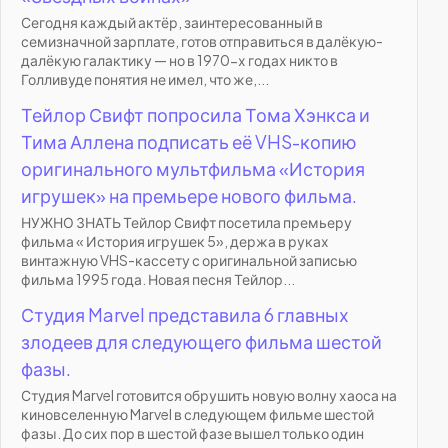
Сегодня каждый актёр, заинтересованный в
семизначной зарплате, готов отправиться в далёкую-
далёкую галактику — но в 1970-х годах никто в
Голливуде понятия не имел, что же,...
Тейлор Свифт попросила Тома Хэнкса и
Тима Аллена подписать её VHS-копию
оригинального мультфильма «История
игрушек» на премьере нового фильма.
НУЖНО ЗНАТЬ Тейлор Свифт посетила премьеру
фильма « История игрушек 5», держа в руках
винтажную VHS-кассету с оригинальной записью
фильма 1995 года. Новая песня Тейлор...
Студия Marvel представила 6 главных
злодеев для следующего фильма шестой
фазы.
Студия Marvel готовится обрушить новую волну хаоса на
киновселенную Marvel в следующем фильме шестой
фазы. До сих пор в шестой фазе вышел только один