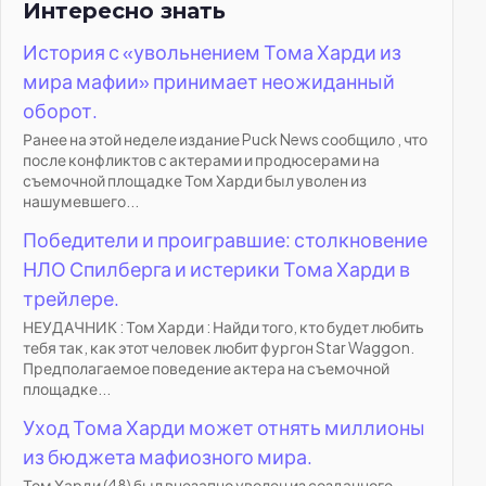
Интересно знать
История с «увольнением Тома Харди из
мира мафии» принимает неожиданный
оборот.
Ранее на этой неделе издание Puck News сообщило , что
после конфликтов с актерами и продюсерами на
съемочной площадке Том Харди был уволен из
нашумевшего...
Победители и проигравшие: столкновение
НЛО Спилберга и истерики Тома Харди в
трейлере.
НЕУДАЧНИК : Том Харди : Найди того, кто будет любить
тебя так, как этот человек любит фургон Star Waggon.
Предполагаемое поведение актера на съемочной
площадке...
Уход Тома Харди может отнять миллионы
из бюджета мафиозного мира.
Том Харди (48) был внезапно уволен из созданного