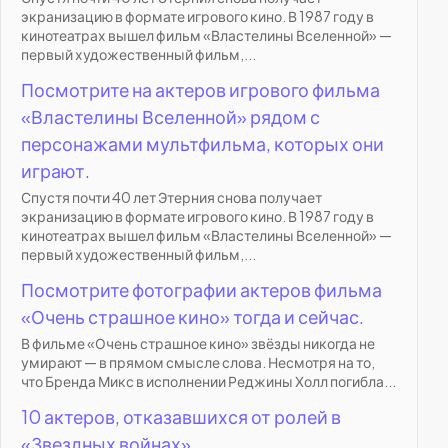
экранизацию в формате игрового кино. В 1987 году в
кинотеатрах вышел фильм «Властелины Вселенной» —
первый художественный фильм,...
Посмотрите на актеров игрового фильма
«Властелины Вселенной» рядом с
персонажами мультфильма, которых они
играют.
Спустя почти 40 лет Этерния снова получает
экранизацию в формате игрового кино. В 1987 году в
кинотеатрах вышел фильм «Властелины Вселенной» —
первый художественный фильм,...
Посмотрите фотографии актеров фильма
«Очень страшное кино» тогда и сейчас.
В фильме «Очень страшное кино» звёзды никогда не
умирают — в прямом смысле слова. Несмотря на то,
что Бренда Микс в исполнении Реджины Холл погибла...
10 актеров, отказавшихся от ролей в
«Звездных войнах»