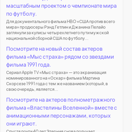
масштабным проектом о чемпионате мира
по футболу.
Для документального фильма HBO «США против всего
мира» продюсеры Рэнд Гетлин и Джанина Пелайо
заглянули за кулисы четырехлетнего пути мужской
национальной сборной США по футболу...
Посмотрите на новый состав актеров
фильма «Мыс страха» рядом со звездами
фильма 1991 года.
Сериал Apple TV «Мыс страха» — это экранизация
номинированного на «Оскар» фильма Мартина
Скорсезе 1991 года с тем же названием (который, в
свою очередь, является...
Посмотрите на актеров полнометражного
фильма «Властелины Вселенной» вместе с
анимационными персонажами, которых
они играют.
Спустя почти 40 лет Этерния снова получает