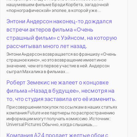
нашумевшем фильме Брэди Корбета, загадочной
«порнографической» эпопее, в которой уже...
Энтони Андерсон наконец-то дождался
встречи актеров фильма «Очень
страшный фильм» с Уэйнсом, на которую
рассчитывал много лет назад.
Энтони Андерсон возвращается во франшизу «Очень
страшное кино», но это возвращение имеет иное
значение, чем его первое участие в ней. Андерсон
сыграл Махалика в фильмах...
Роберт Земекис не жалеет о концовке
фильма «Назад в будущее», несмотря на
то, что студия заставила его её изменить.
При совершении покупок по ссылкам в наших статьях
компания Future и ее партнеры по распространению
информации могут получать комиссию. Источник:
Universal Pictures Обычно, когда слышишь,...
Компания A24 продает желтые обои с