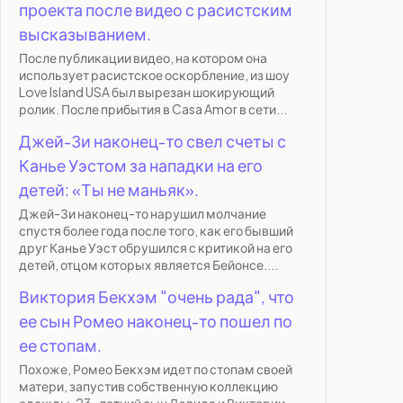
проекта после видео с расистским
высказыванием.
После публикации видео, на котором она
использует расистское оскорбление, из шоу
Love Island USA был вырезан шокирующий
ролик. После прибытия в Casa Amor в сети...
Джей-Зи наконец-то свел счеты с
Канье Уэстом за нападки на его
детей: «Ты не маньяк».
Джей-Зи наконец-то нарушил молчание
спустя более года после того, как его бывший
друг Канье Уэст обрушился с критикой на его
детей, отцом которых является Бейонсе....
Виктория Бекхэм "очень рада", что
ее сын Ромео наконец-то пошел по
ее стопам.
Похоже, Ромео Бекхэм идет по стопам своей
матери, запустив собственную коллекцию