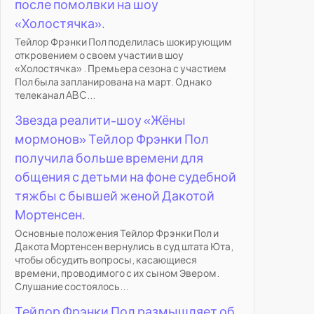
после помолвки на шоу
«Холостячка».
Тейлор Фрэнки Пол поделилась шокирующим
откровением о своем участии в шоу
«Холостячка» . Премьера сезона с участием
Пол была запланирована на март. Однако
телеканал ABC...
Звезда реалити-шоу «Жёны
мормонов» Тейлор Фрэнки Пол
получила больше времени для
общения с детьми на фоне судебной
тяжбы с бывшей женой Дакотой
Мортенсен.
Основные положения Тейлор Фрэнки Пол и
Дакота Мортенсен вернулись в суд штата Юта,
чтобы обсудить вопросы, касающиеся
времени, проводимого с их сыном Эвером.
Слушание состоялось...
Тейлор Фрэнки Пол размышляет об