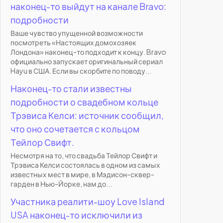
наконец-то выйдут на канале Bravo:
подробности
Ваше чувство упущенной возможности
посмотреть «Настоящих домохозяек
Лондона» наконец-то подходит к концу. Bravo
официально запускает оригинальный сериал
Hayu в США. Если вы скорбите по поводу...
Наконец-то стали известны
подробности о свадебном кольце
Трэвиса Келси: источник сообщил,
что оно сочетается с кольцом
Тейлор Свифт.
Несмотря на то, что свадьба Тейлор Свифт и
Трэвиса Келси состоялась в одном из самых
известных мест в мире, в Мэдисон-сквер-
гарден в Нью-Йорке, нам до...
Участника реалити-шоу Love Island
USA наконец-то исключили из