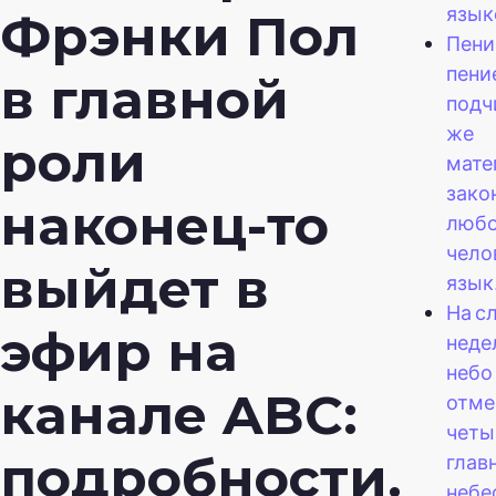
язык
Фрэнки Пол
Пени
пени
в главной
подч
же
роли
мате
закон
наконец-то
люб
чело
выйдет в
язык
На с
эфир на
неде
небо
канале ABC:
отме
четы
подробности.
глав
небе