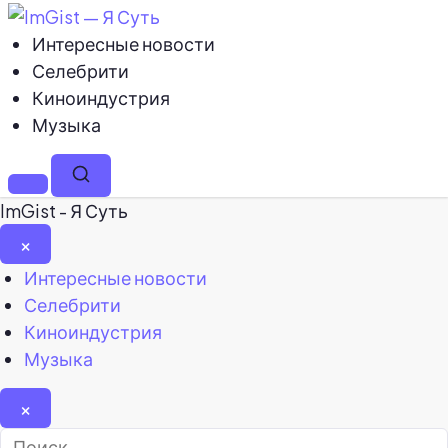
Интересные новости
Селебрити
Киноиндустрия
Музыка
Меню
Поиск
ImGist - Я Суть
×
Закрыть
Интересные новости
меню
Селебрити
Киноиндустрия
Музыка
×
Найти: