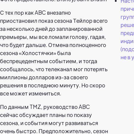
Наст
прич
С тех пор как ABC внезапно
груп
приостановил показ сезона Тейлор всего
реше
за несколько дней до запланированной
пред
премьеры, мы все ломали голову, гадая,
инди
что будет дальше. Отмена полноценного
(под
сезона «Холостячки» была
не в 
беспрецедентным событием, и тогда
сообщалось, что телеканал мог потерять
миллионы долларов из-за своего
решения в последнюю минуту. Но скоро
все может измениться.
По данным TMZ, руководство ABC
сейчас обсуждает планы по показу
сезона, и события могут развиваться
очень быстро. Предположительно, сезон