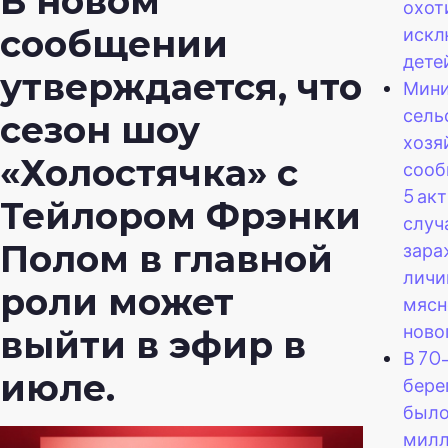
В новом
охот
искл
сообщении
дете
утверждается, что
Мини
сель
сезон шоу
хозя
«Холостячка» с
сооб
5 ак
Тейлором Фрэнки
случ
Полом в главной
зара
личи
роли может
мясн
ново
выйти в эфир в
В 70-
июле.
бере
было
милл