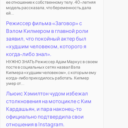
ее отношение к собственному телу. 40-летняя
модель рассказала, что беременность дала
ей...
Режиссер фильма «Заговор» с
Вэлом Килмером в главной роли
заявил, что покойный актер был
«худшим человеком, которого я
когда-либо знал».
НУЖНО ЗНАТЬ Режиссер Адам Маркус в своем
посте в социальных сетях назвал Вэла
Килмера «худшим человеком», с которым ему
когда-либо приходилось работать. Килмер
умер от...
Льюис Хэмилтон чудом избежал
столкновения на мотоцикле с Ким
Кардашьян, и пара наконец-то
официально подтвердила свои
отношения в Instagram.