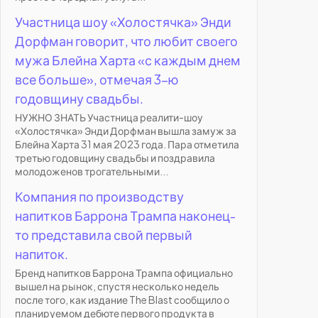
Участница шоу «Холостячка» Энди
Дорфман говорит, что любит своего
мужа Блейна Харта «с каждым днем
все больше», отмечая 3-ю
годовщину свадьбы.
НУЖНО ЗНАТЬ Участница реалити-шоу
«Холостячка» Энди Дорфман вышла замуж за
Блейна Харта 31 мая 2023 года. Пара отметила
третью годовщину свадьбы и поздравила
молодоженов трогательными...
Компания по производству
напитков Баррона Трампа наконец-
то представила свой первый
напиток.
Бренд напитков Баррона Трампа официально
вышел на рынок, спустя несколько недель
после того, как издание The Blast сообщило о
планируемом дебюте первого продукта в