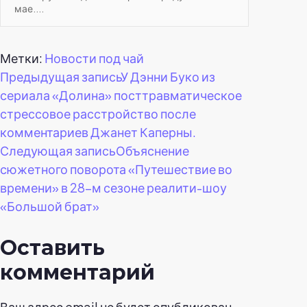
мае....
Метки:
Новости под чай
Навигация
Предыдущая запись
У Дэнни Буко из
сериала «Долина» посттравматическое
по
стрессовое расстройство после
комментариев Джанет Каперны.
записям
Следующая запись
Объяснение
сюжетного поворота «Путешествие во
времени» в 28-м сезоне реалити-шоу
«Большой брат»
Оставить
комментарий
Ваш адрес email не будет опубликован.