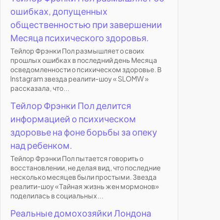
ошибках, допущенных
общественностью при завершении
Месяца психического здоровья.
Тейлор Фрэнки Пол размышляет о своих
прошлых ошибках в последний день Месяца
осведомленности о психическом здоровье. В
Instagram звезда реалити-шоу « SLOMW »
рассказала, что...
Тейлор Фрэнки Пол делится
информацией о психическом
здоровье на фоне борьбы за опеку
над ребенком.
Тейлор Фрэнки Пол пытается говорить о
восстановлении, не делая вид, что последние
несколько месяцев были простыми. Звезда
реалити-шоу «Тайная жизнь жен мормонов»
поделилась в социальных...
Реальные домохозяйки Лондона