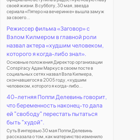
своей жизни. В субботу, 30 мая, звезда
сериала «Пятеро на вечеринке» вышла замуж
за своего...
Режиссер фильма «Заговор» с
Вэлом Килмером в главной роли
назвал актера «худшим человеком,
которого я когда-либо знал».
Основные положения Директор организации
Conspiracy Адам Маркус в своем посте в
социальных сетях назвал Вэла Килмера,
скончавшегося в 2005 году, «худшим
человеком, которого я когда-либо...
40-летняя Поппи Делевинь говорит,
что беременность наконец-то дала
ей "свободу" перестать пытаться
быть "худой".
Суть В интервью 30 мая Поппи Делевинь
рассказала о том, как материнство изменило