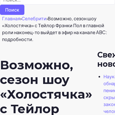
Главная
›
Селебрити
›
Возможно, сезон шоу
«Холостячка» с Тейлор Фрэнки Пол в главной
роли наконец-то выйдет в эфир на канале ABC:
подробности.
Све
Возможно,
нов
сезон шоу
Наук
обна
«Холостячка»
пени
скр
зако
с Тейлор
чело