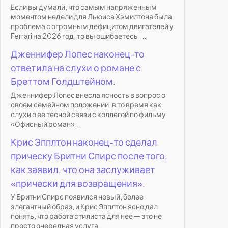
Если вы думали, что самым напряженным
моментом недели для Льюиса Хэмилтона была
проблема с огромным дефицитом двигателей у
Ferrari на 2026 год, то вы ошибаетесь....
Дженнифер Лопес наконец-то
ответила на слухи о романе с
Бреттом Голдштейном.
Дженнифер Лопес внесла ясность в вопрос о
своем семейном положении, в то время как
слухи о ее тесной связи с коллегой по фильму
«Офисный роман»...
Крис Эпплтон наконец-то сделал
прическу Бритни Спирс после того,
как заявил, что она заслуживает
«прически для возвращения».
У Бритни Спирс появился новый, более
элегантный образ, и Крис Эпплтон ясно дал
понять, что работа стилиста для нее — это не
просто очередная услуга...