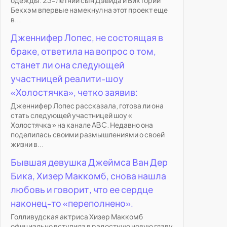
одежды. 23-летний сын Дэвида и Виктории
Бекхэм впервые намекнул на этот проект еще
в...
Дженнифер Лопес, не состоящая в
браке, ответила на вопрос о том,
станет ли она следующей
участницей реалити-шоу
«Холостячка», четко заявив:
Дженнифер Лопес рассказала, готова ли она
стать следующей участницей шоу «
Холостячка » на канале ABC. Недавно она
поделилась своими размышлениями о своей
жизни в...
Бывшая девушка Джеймса Ван Дер
Бика, Хизер Маккомб, снова нашла
любовь и говорит, что ее сердце
наконец-то «переполнено».
Голливудская актриса Хизер Маккомб
официально вступила в радостную новую главу