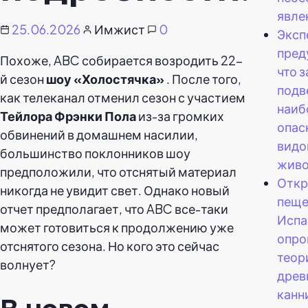
явле
25.06.2026
Имжист
0
Эксп
пред
Похоже, ABC собирается возродить 22-
что 
й сезон
шоу «Холостячка»
. После того,
подв
как телеканал отменил сезон с участием
наиб
Тейлора Фрэнки Пола
из-за громких
опас
обвинений в домашнем насилии,
видо
большинство поклонников шоу
живо
предположили, что отснятый материал
Откр
никогда не увидит свет. Однако новый
пеще
отчет предполагает, что ABC все-таки
Испа
может готовиться к продолжению уже
опро
отснятого сезона. Но кого это сейчас
теор
волнует?
древ
канн