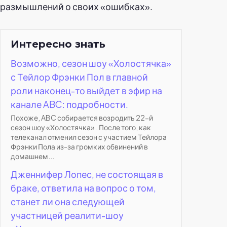
размышлений о своих «ошибках».
Интересно знать
Возможно, сезон шоу «Холостячка»
с Тейлор Фрэнки Пол в главной
роли наконец-то выйдет в эфир на
канале ABC: подробности.
Похоже, ABC собирается возродить 22-й
сезон шоу «Холостячка» . После того, как
телеканал отменил сезон с участием Тейлора
Фрэнки Пола из-за громких обвинений в
домашнем...
Дженнифер Лопес, не состоящая в
браке, ответила на вопрос о том,
станет ли она следующей
участницей реалити-шоу