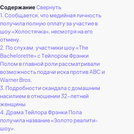
Содержание
Свернуть
1.
Сообщается, что медийная личность
получила полную оплату за участие в
шоу «Холостячка», несмотря на его
отмену.
2.
По слухам, участники шоу «The
Bachelorette» с Тейлором Фрэнки
Полом в главной роли рассматривали
возможность подачи иска против ABC и
Warner Bros.
3.
Подробности скандала с домашним
насилием в отношении 32-летней
женщины
4.
Драма Тейлора Фрэнки Пола
получила название «Золото реалити-
шоу».