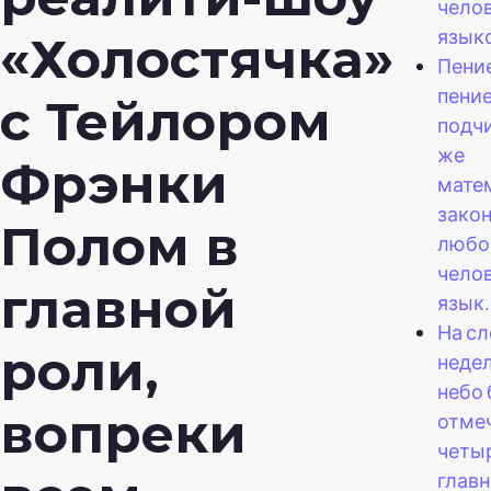
чело
язык
«Холостячка»
Пение
пение
с Тейлором
подч
же
Фрэнки
мате
закон
Полом в
любо
чело
главной
язык.
На с
роли,
недел
небо 
вопреки
отме
четы
глав