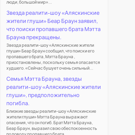
люди, большой мир»...
Звезда реалити-шоу «Аляскинские
жители глуши» Беар Браун заявил,
что поиски пропавшего брата Мэтта
Брауна прекращены.
Звезда реалити-шоу «Аляскинские жители
глуши» Беар Браун сообщил, что поиски его
пропавшего брата, Мэтта Брауна ,
приостановлены, поскольку семья опасается
худшего. «Сейчас бушует очень сильный...
Семья Мэтта Брауна, звезды
реалити-шоу «Аляскинские жители
глуши», предположительно
погибла.
Близкие звезды реалити-шоу «Аляскинские
жители глуши» Мэтта Брауна выражают
опасения, что он погиб. Брат Мэтта Брауна,
Беар Браун, выразил свою обеспокоенность
по поводу пропавшего брата...