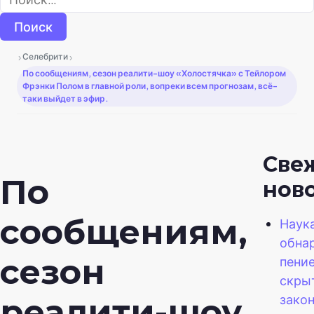
›
›
Селебрити
По сообщениям, сезон реалити-шоу «Холостячка» с Тейлором
Фрэнки Полом в главной роли, вопреки всем прогнозам, всё-
таки выйдет в эфир.
Све
По
нов
сообщениям,
Наук
обнар
сезон
пение
скры
зако
реалити-шоу