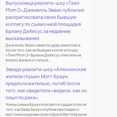
Выпускница реалити-шоу «Teen
Mom 2» Дженелль Эванс публично
раскритиковала свою бывшую
коллегу по съемочной площадке
Бриану ДеХесус за недавние
высказывания.
Дженелль Эванс нанесла удар ниже пояса
после того, как ее бывшая коллега по шоу
«Teen Mom 2» Бриана ДеХесус ответила на
вопрос фаната о статусе...
Звезда реалити-шоу «Аляскинские
жители глуши» Мэтт Браун,
предположительно, погиб после
того, как свидетели «видели, как он
плыл по реке».
Члены семьи Браун опасаются худшего после
того, как Беар Браун опубликовал видео о
местонахождении своего брата Мэтта Брауна .