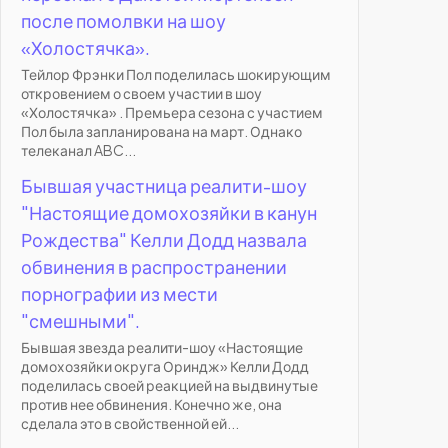
после помолвки на шоу
«Холостячка».
Тейлор Фрэнки Пол поделилась шокирующим
откровением о своем участии в шоу
«Холостячка» . Премьера сезона с участием
Пол была запланирована на март. Однако
телеканал ABC...
Бывшая участница реалити-шоу
"Настоящие домохозяйки в канун
Рождества" Келли Додд назвала
обвинения в распространении
порнографии из мести
"смешными".
Бывшая звезда реалити-шоу «Настоящие
домохозяйки округа Ориндж» Келли Додд
поделилась своей реакцией на выдвинутые
против нее обвинения. Конечно же, она
сделала это в свойственной ей...