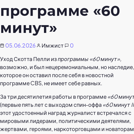
программе «60
минут»
05.06.2026
Имжист
0
Уход Скотта Пелли из
программы «60 минут»,
возможно, и был нецеремониальным, но наследие
которое он оставил после себя в новостной
программе CBS, не имеет себе равных.
За три десятилетия работы в программе
«60 мину
(первые пять лет с выходом спин-оффа
«60 минут I
этот удостоенный наград журналист встречался с
мировыми лидерами, политическими деятелями,
жертвами, героями, наркоторговцами и новаторам