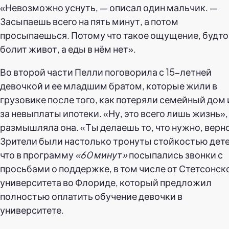
«Невозможно уснуть, — описал один мальчик. —
Засыпаешь всего на пять минут, а потом
просыпаешься. Потому что такое ощущение, будто
болит живот, а еды в нём нет».
Во второй части Пелли поговорила с 15-летней
девочкой и ее младшим братом, которые жили в
грузовике после того, как потеряли семейный дом 
за невыплаты ипотеки. «Ну, это всего лишь жизнь»,
размышляла она. «Ты делаешь то, что нужно, верн
Зрители были настолько тронуты стойкостью дете
что в программу
«60 минут»
посыпались звонки с
просьбами о поддержке, в том числе от Стетсонск
университета во Флориде, который предложил
полностью оплатить обучение девочки в
университете.