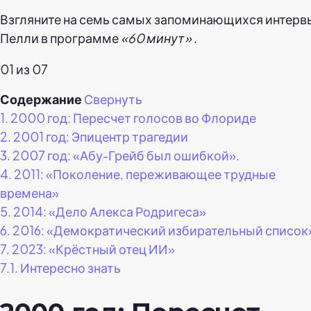
Взгляните на семь самых запоминающихся интерв
Пелли в программе
«60 минут»
.
01 из 07
Содержание
Свернуть
1.
2000 год: Пересчет голосов во Флориде
2.
2001 год: Эпицентр трагедии
3.
2007 год: «Абу-Грейб был ошибкой».
4.
2011: «Поколение, переживающее трудные
времена»
5.
2014: «Дело Алекса Родригеса»
6.
2016: «Демократический избирательный список
7.
2023: «Крёстный отец ИИ»
7.1.
Интересно знать