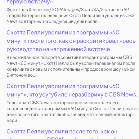
первую встречу».
Фото Пола Хеннесси / SOPA Images/Sipa USA/Sipa через AP
Images Ветеран телевещания Скотт Пелли был уволен из CBS
News во вторник, на следующий день после...
Скотта Пелли уволили из программы «60
минут» после того, как он раскритиковал новое
руководство на напряженной встрече.
В неожиданном повороте событий ветеран программы CBS
News «60 минут» Скотт Пелли был уволен телеканалом после
конфликта с новым исполнительным продюсером шоу Ником
Билтоном во...
Скотта Пелли уволили из программы «60
минут», что усугубило неразбериху в CBS News.
Телеканал CBS News во вторник уволил многолетнего
корреспондента программы «60 минут» Скотта Пелли, спустя
день после того, как тот якобы заявил, что главный редактор
Бари...
Скотта Пелли уволили после того, как он