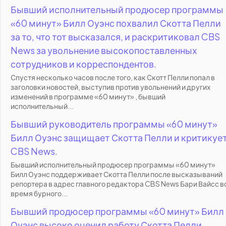
Бывший исполнительный продюсер программы
«60 минут» Билл Оуэнс похвалил Скотта Пелли
за то, что тот высказался, и раскритиковал CBS
News за увольнение высокопоставленных
сотрудников и корреспондентов.
Спустя несколько часов после того, как Скотт Пелли попал в
заголовки новостей, выступив против увольнений и других
изменений в программе «60 минут» , бывший
исполнительный...
Бывший руководитель программы «60 минут»
Билл Оуэнс защищает Скотта Пелли и критикуе
CBS News.
Бывший исполнительный продюсер программы «60 минут»
Билл Оуэнс поддерживает Скотта Пелли после высказываний
репортера в адрес главного редактора CBS News Бари Вайсс в
время бурного...
Бывший продюсер программы «60 минут» Билл
Оуэнс высоко оценил работу Скотта Пелли