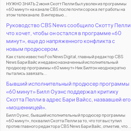
НУЖНО ЗНАТЬ 2 июня Скотт Пелли был уволен из программы
«60 минут» на канале CBS после почти сорока лет работы на
этом телеканале. В интервью...
Руководство CBS News сообщило Скотту Пелли
что хочет, чтобы он остался в программе «60
минут», еще до напряженного конфликта с
новым продюсером.
Как стало известно Fox News Digital, главный редактор CBS
News Бари Вайс и недавно назначенный исполнительный
продюсер программы «60 минут» Ник Билтон неоднократно
пытались завязать...
Бывший исполнительный продюсер программы
«60 минут» Билл Оуэнс поддержал критику
Скотта Пелли в адрес Бари Вайсс, назвавшей его
«мошенницей».
Билл Оуэнс, бывший исполнительный продюсер программы
«60 минут», похвалил Скотта Пелли за то, что тот выступил
против главного редактора CBS News Бари Вайс, отметив, что...