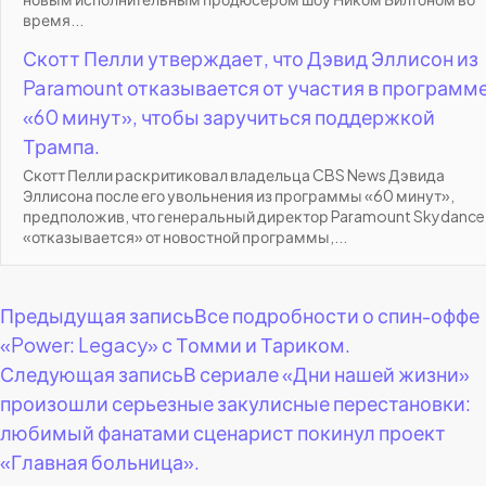
время...
Скотт Пелли утверждает, что Дэвид Эллисон из
Paramount отказывается от участия в программ
«60 минут», чтобы заручиться поддержкой
Трампа.
Скотт Пелли раскритиковал владельца CBS News Дэвида
Эллисона после его увольнения из программы «60 минут»,
предположив, что генеральный директор Paramount Skydance
«отказывается» от новостной программы,...
Навигация
Предыдущая запись
Все подробности о спин-оффе
«Power: Legacy» с Томми и Тариком.
по
Следующая запись
В сериале «Дни нашей жизни»
произошли серьезные закулисные перестановки:
записям
любимый фанатами сценарист покинул проект
«Главная больница».