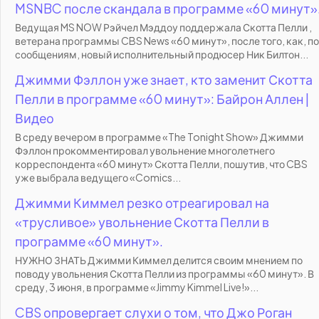
MSNBC после скандала в программе «60 минут»
Ведущая MS NOW Рэйчел Мэддоу поддержала Скотта Пелли ,
ветерана программы CBS News «60 минут», после того, как, по
сообщениям, новый исполнительный продюсер Ник Билтон...
Джимми Фэллон уже знает, кто заменит Скотта
Пелли в программе «60 минут»: Байрон Аллен |
Видео
В среду вечером в программе «The Tonight Show» Джимми
Фэллон прокомментировал увольнение многолетнего
корреспондента «60 минут» Скотта Пелли, пошутив, что CBS
уже выбрала ведущего «Comics...
Джимми Киммел резко отреагировал на
«трусливое» увольнение Скотта Пелли в
программе «60 минут».
НУЖНО ЗНАТЬ Джимми Киммел делится своим мнением по
поводу увольнения Скотта Пелли из программы «60 минут». В
среду, 3 июня, в программе «Jimmy Kimmel Live!»...
CBS опровергает слухи о том, что Джо Роган