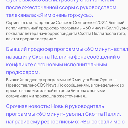
после ожесточенной ссоры с руководством
телеканала: «Я им очень горжусь».
Скриншот с конференции Collision Conference 2022. Бывший
исполнительный продюсер программы «60 минут» Билл Оуэн
похвалил ветерана-корреспондента Скотта Пелли после того,
как тот прервал встречу с...
Бывший продюсер программы «60 минут» вста
на защиту Скотта Пелли на фоне сообщений о
конфликте с его новым исполнительным
продюсером.
Бывший продюсер программы «60 минут» Билл Оуэнс. —
Предоставлено CBS News. По сообщениям, в понедельник во
время ознакомительной встречи Билтона с новыми
сотрудниками произошла ожесточенная...
Срочная новость: Новый руководитель
программы «60 минут» уволил Скотта Пелли,
направив ему резкое письмо: «Вы сорвали мою