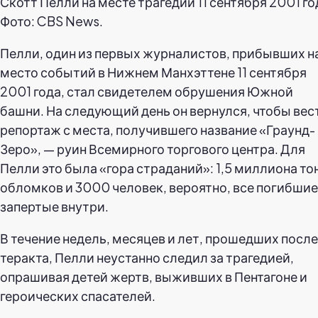
Скотт Пелли на месте трагедии 11 сентября 2001 го
Фото: CBS News.
Пелли, один из первых журналистов, прибывших н
место событий в Нижнем Манхэттене 11 сентября
2001 года, стал свидетелем обрушения Южной
башни. На следующий день он вернулся, чтобы вес
репортаж с места, получившего название «Граунд-
Зеро», — руин Всемирного торгового центра. Для
Пелли это была «гора страданий»: 1,5 миллиона то
обломков и 3000 человек, вероятно, все погибшие
запертые внутри.
В течение недель, месяцев и лет, прошедших после
теракта, Пелли неустанно следил за трагедией,
опрашивая детей жертв, выживших в Пентагоне и
героических спасателей.