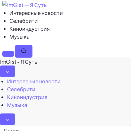
Интересные новости
Селебрити
Киноиндустрия
Музыка
Меню
Поиск
ImGist - Я Суть
×
Закрыть
Интересные новости
меню
Селебрити
Киноиндустрия
Музыка
×
Найти: