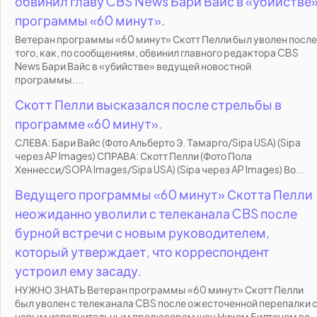
обвинил главу CBS News Бари Вайс в «убийстве
программы «60 минут».
Ветеран программы «60 минут» Скотт Пелли был уволен после
того, как, по сообщениям, обвинил главного редактора CBS
News Бари Вайс в «убийстве» ведущей новостной
программы....
Скотт Пелли высказался после стрельбы в
программе «60 минут».
СЛЕВА: Бари Вайс (Фото Альберто Э. Тамарго/Sipa USA) (Sipa
через AP Images) СПРАВА: Скотт Пелли (Фото Пола
Хеннесси/SOPA Images/Sipa USA) (Sipa через AP Images) Во...
Ведущего программы «60 минут» Скотта Пелли
неожиданно уволили с телеканала CBS после
бурной встречи с новым руководителем,
который утверждает, что корреспондент
устроил ему засаду.
НУЖНО ЗНАТЬ Ветеран программы «60 минут» Скотт Пелли
был уволен с телеканала CBS после ожесточенной перепалки 
новым исполнительным продюсером шоу Ником Билтоном во