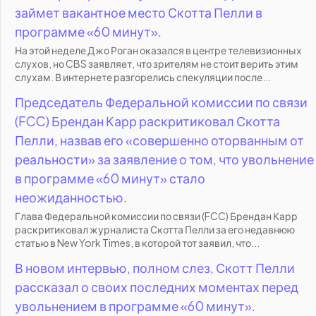
займет вакантное место Скотта Пелли в
программе «60 минут».
На этой неделе Джо Роган оказался в центре телевизионных
слухов, но CBS заявляет, что зрителям не стоит верить этим
слухам. В интернете разгорелись спекуляции после...
Председатель Федеральной комиссии по связи
(FCC) Брендан Карр раскритиковал Скотта
Пелли, назвав его «совершенно оторванным от
реальности» за заявление о том, что увольнение
в программе «60 минут» стало
неожиданностью.
Глава Федеральной комиссии по связи (FCC) Брендан Карр
раскритиковал журналиста Скотта Пелли за его недавнюю
статью в New York Times, в которой тот заявил, что...
В новом интервью, полном слез, Скотт Пелли
рассказал о своих последних моментах перед
увольнением в программе «60 минут».