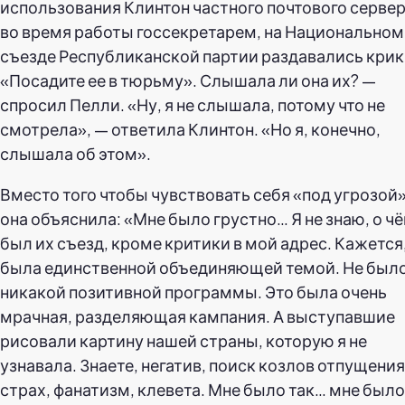
использования Клинтон частного почтового серве
во время работы госсекретарем, на Национальном
съезде Республиканской партии раздавались кри
«Посадите ее в тюрьму». Слышала ли она их? —
спросил Пелли. «Ну, я не слышала, потому что не
смотрела», — ответила Клинтон. «Но я, конечно,
слышала об этом».
Вместо того чтобы чувствовать себя «под угрозой»
она объяснила: «Мне было грустно… Я не знаю, о ч
был их съезд, кроме критики в мой адрес. Кажется,
была единственной объединяющей темой. Не был
никакой позитивной программы. Это была очень
мрачная, разделяющая кампания. А выступавшие
рисовали картину нашей страны, которую я не
узнавала. Знаете, негатив, поиск козлов отпущения
страх, фанатизм, клевета. Мне было так… мне было