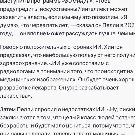
выступил в программе
«60 минут»
, чтобы
предупредить: искусственный интеллект может
захватить власть, если мы ему это позволим. «Я
думаю, что через пять лет, — сказал он Пелли в 20
году, — он вполне может рассуждать лучше, чем м
Говоря о положительных сторонах ИИ, Хинтон
предсказал, что наибольшую пользу от него получ
здравоохранение. «ИИ уже сопоставим с
радиологами в понимании того, что происходит на
медицинских изображениях. Он будет очень хорош
разработке лекарств. Он уже разрабатывает
лекарства».
Затем Пелли спросил о недостатках ИИ. «Ну, риск
заключаются в том, что целый класс людей остане
без работы и будет мало цениться, потому что то, ч
они раньше делали, теперь делают машины», —