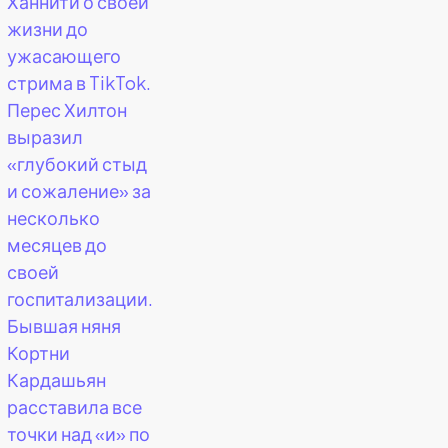
Ханнити о своей
жизни до
ужасающего
стрима в TikTok.
Перес Хилтон
выразил
«глубокий стыд
и сожаление» за
несколько
месяцев до
своей
госпитализации.
Бывшая няня
Кортни
Кардашьян
расставила все
точки над «и» по