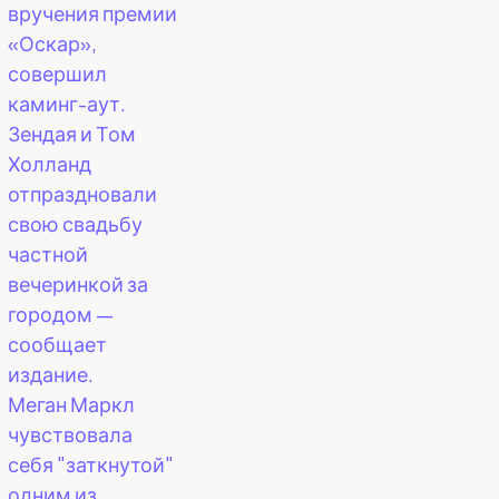
вручения премии
«Оскар»,
совершил
каминг-аут.
Зендая и Том
Холланд
отпраздновали
свою свадьбу
частной
вечеринкой за
городом —
сообщает
издание.
Меган Маркл
чувствовала
себя "заткнутой"
одним из