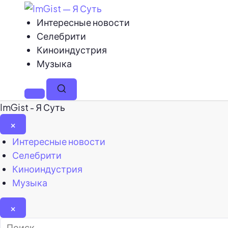
Интересные новости
Селебрити
Киноиндустрия
Музыка
Меню
Поиск
ImGist - Я Суть
×
Закрыть
Интересные новости
меню
Селебрити
Киноиндустрия
Музыка
×
Найти: