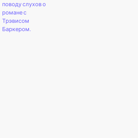
поводу слухов о
романе с
Трэвисом
Баркером.