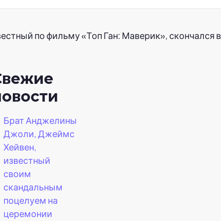
естный по фильму «Топ Ган: Маверик», скончался в
Свежие
новости
Брат Анджелины
Джоли, Джеймс
Хейвен,
известный
своим
скандальным
поцелуем на
церемонии