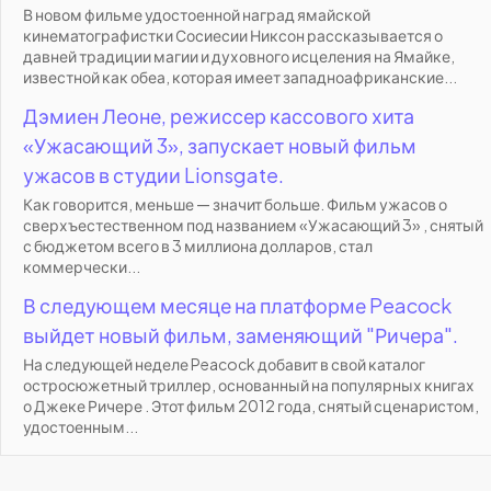
В новом фильме удостоенной наград ямайской
кинематографистки Сосиесии Никсон рассказывается о
давней традиции магии и духовного исцеления на Ямайке,
известной как обеа, которая имеет западноафриканские...
Дэмиен Леоне, режиссер кассового хита
«Ужасающий 3», запускает новый фильм
ужасов в студии Lionsgate.
Как говорится, меньше — значит больше. Фильм ужасов о
сверхъестественном под названием «Ужасающий 3» , снятый
с бюджетом всего в 3 миллиона долларов, стал
коммерчески...
В следующем месяце на платформе Peacock
выйдет новый фильм, заменяющий "Ричера".
На следующей неделе Peacock добавит в свой каталог
остросюжетный триллер, основанный на популярных книгах
о Джеке Ричере . Этот фильм 2012 года, снятый сценаристом,
удостоенным...