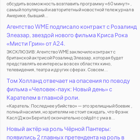
обсудить возможность возглавить программу «60 минут» ,
самый популярный и авторитетный новостной тележурнал в
Америке, бывший...
Агентство WME подписало контракт с Розалинд
Элеазар, звездой нового фильма Криса Рока
«Мисти Грин» от A24.
ЭКСКЛЮЗИВ: Агентство WME заключило контракт с
британской актрисой Розалинд Элеазар, которая будет
представлять ее интересы во всех областях кино,
телевидения, театра и других сферах. Совсем...
Том Холланд отвечает на опасения по поводу
фильма «Человек-паук: Новый день» с
Карателем в главной роли.
«Каратель: Последнее убийство» — это зрелищный боевик ,
полный насилия, но зрителям не стоит ожидать, что Фрэнк
Касл (Джон Бернтал) окончательно сойдёт с ума в...
Новый актёр на роль Чёрной Пантеры:
появились 2 главных претендента на роль в