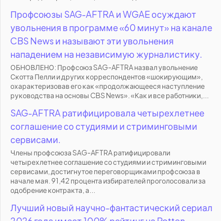
Профсоюзы SAG-AFTRA и WGAE осуждают
увольнения в программе «60 минут» на канале
CBS News и называют эти увольнения
нападением на независимую журналистику.
ОБНОВЛЕНО: Профсоюз SAG-AFTRA назвал увольнение
Скотта Пелли и других корреспондентов «шокирующим»,
охарактеризовав его как «продолжающееся наступление
руководства на основы CBS News». «Как и все работники,...
SAG-AFTRA ратифицировала четырехлетнее
соглашение со студиями и стриминговыми
сервисами.
Члены профсоюза SAG-AFTRA ратифицировали
четырехлетнее соглашение со студиями и стриминговыми
сервисами, достигнутое переговорщиками профсоюза в
начале мая. 91,42 процента избирателей проголосовали за
одобрение контракта, а...
Лучший новый научно-фантастический сериал
2026 года имеет 100% рейтинг на Rotten