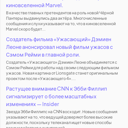
киновселенной Marvel.
В качестве главных претендентов на роль новой Чёрной
Пантеры выдвинулись два актёра. Многочисленные
сообщения и слухи указывают на то, что в киновселенной
Marvel скоро будет...
Создатель фильма «Ужасающий» Дэмиен
Леоне анонсировал новый фильм ужасов с
Сэмом Рейми в главной роли.
Создатель «Ужасающего» Дэмиен Леоне объединяется с
Сэмом Рейми для работы над своим следующим фильмом
ужасов. Новая картина от Lionsgate станет оригинальным
проектом после «Ужасающего 4»....
Растущее внимание CNN к Эбби Филлип
сигнализирует о более масштабных
изменениях — Insider
Звезда Эбби Филлипс на CNN восходит. Новые сообщения
указывают на то, что ведущей доверяют более высокие
должности, поскольку телеканал ищет новые способы
взаимодействия с аудиторией...