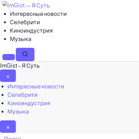
Интересные новости
Селебрити
Киноиндустрия
Музыка
Меню
Поиск
ImGist - Я Суть
×
Закрыть
Интересные новости
меню
Селебрити
Киноиндустрия
Музыка
×
Найти: