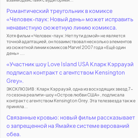
Романтический треугольник в комиксе
«Человек-паук: Новый день» может исправить
ненавистную сюжетную линию комикса.
Хотя фильм «Человек-паук: Нет пути домой» не является
точной адаптацией, он позаимствовал несколько элементов
из сюжетной линии комиксов Marvel 2007 года «Ещё один
день» ....
«Участник шоу Love Island USA Кларк Кэррауэй
подписал контракт с агентством Kensington
Grey».
ЭКСКЛЮЗИВ : Кларк Кэррауэй, одна из восходящих звезд 7-
го сезона реалити-шоу «Остров любви США» , подписала
контракт с агентством Kensington Grey. Эта телезвезда также
приняла...
Связанные кровью: новый фильм рассказывает
о запрещенной на Ямайке системе верований
обеа.