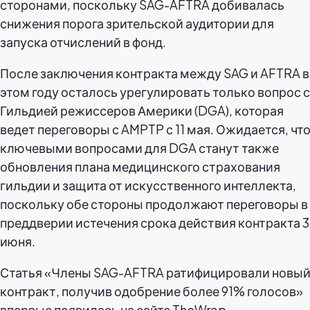
сторонами, поскольку SAG-AFTRA добивалась
снижения порога зрительской аудитории для
запуска отчислений в фонд.
После заключения контракта между SAG и AFTRA в
этом году осталось урегулировать только вопрос с
Гильдией режиссеров Америки (DGA), которая
ведет переговоры с AMPTP с 11 мая. Ожидается, чт
ключевыми вопросами для DGA станут также
обновления плана медицинского страхования
гильдии и защита от искусственного интеллекта,
поскольку обе стороны продолжают переговоры в
преддверии истечения срока действия контракта 
июня.
Статья «Члены SAG-AFTRA ратифицировали новы
контракт, получив одобрение более 91% голосов»
впервые появилась на сайте TheWrap.