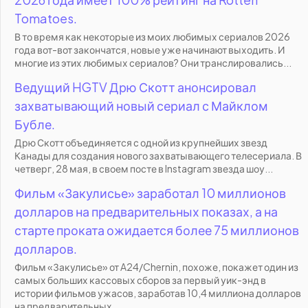
Tomatoes.
В то время как некоторые из моих любимых сериалов 2026
года вот-вот закончатся, новые уже начинают выходить. И
многие из этих любимых сериалов? Они транслировались...
Ведущий HGTV Дрю Скотт анонсировал
захватывающий новый сериал с Майклом
Бубле.
Дрю Скотт объединяется с одной из крупнейших звезд
Канады для создания нового захватывающего телесериала. В
четверг, 28 мая, в своем посте в Instagram звезда шоу...
Фильм «Закулисье» заработал 10 миллионов
долларов на предварительных показах, а на
старте проката ожидается более 75 миллионов
долларов.
Фильм «Закулисье» от A24/Chernin, похоже, покажет один из
самых больших кассовых сборов за первый уик-энд в
истории фильмов ужасов, заработав 10,4 миллиона долларов
на предварительных...