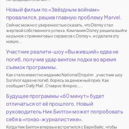
Новый фильм по «Звёздным войнам»
провалился, решив главную проблему Marvel.
Сейчас можно с уверенностью сказать, что Disney стал
жертвой собственного успеха. Компания Disney решила выйти
на рынок стриминговых сервисов с Disney+, и сделала эту
новую...
Участник реалити-шоу «Выживший» едва не
погиб, получив удар винтом лодки во время
съемок программы.
Как стало известно изданию National Enquirer , участник шоу
Survivor едва не погиб, борясь за денежный приз. Как
сообщает Daily Mail , Ставрос Флорос ,...
Будущее программы «60 минут» будет
отличаться от её прошлого. Новый
руководитель Ник Билтон может попробовать
себя в «гонзо-журналистике».
Когда Ник Билтон впервые встретился с Бари Вайс, чтобы