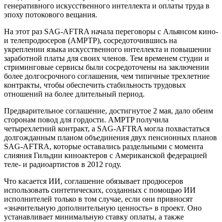
генеративного искусственного интеллекта и оплаты труда в
эпоху потокового вещания.
На этот раз SAG-AFTRA начала переговоры с Альянсом кино-
и телепродюсеров (AMPTP), сосредоточившись на
укреплении языка искусственного интеллекта и повышении
заработной платы для своих членов. Тем временем студии и
стриминговые сервисы были сосредоточены на заключении
более долгосрочного соглашения, чем типичные трехлетние
контракты, чтобы обеспечить стабильность трудовых
отношений на более длительный период.
Предварительное соглашение, достигнутое 2 мая, дало обеим
сторонам повод для гордости. AMPTP получила
четырехлетний контракт, а SAG-AFTRA могла похвастаться
долгожданным планом объединения двух пенсионных планов
SAG-AFTRA, которые оставались раздельными с момента
слияния Гильдии киноактеров с Американской федерацией
теле- и радиоартистов в 2012 году.
Что касается ИИ, соглашение обязывает продюсеров
использовать синтетических, созданных с помощью ИИ
исполнителей только в том случае, если они привносят
«значительную дополнительную ценность» в проект. Оно
устанавливает минимальную ставку оплаты, а также