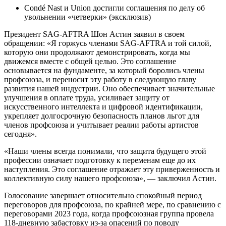
Condé Nast и Union достигли соглашения по делу об
увольнении «четверки» (эксклюзив)
Президент SAG-AFTRA Шон Астин заявил в своем
обращении: «Я горжусь членами SAG-AFTRA и той силой,
которую они продолжают демонстрировать, когда мы
движемся вместе с общей целью. Это соглашение
основывается на фундаменте, за который боролись члены
профсоюза, и переносит эту работу в следующую главу
развития нашей индустрии. Оно обеспечивает значительные
улучшения в оплате труда, усиливает защиту от
искусственного интеллекта и цифровой идентификации,
укрепляет долгосрочную безопасность планов льгот для
членов профсоюза и учитывает реалии работы артистов
сегодня».
«Наши члены всегда понимали, что защита будущего этой
профессии означает подготовку к переменам еще до их
наступления. Это соглашение отражает эту приверженность и
коллективную силу нашего профсоюза», — заключил Астин.
Голосование завершает относительно спокойный период
переговоров для профсоюза, по крайней мере, по сравнению с
переговорами 2023 года, когда профсоюзная группа провела
118-дневную забастовку из-за опасений по поводу