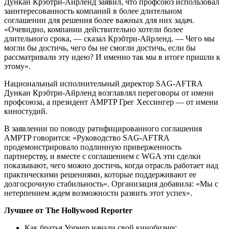
Дункан Крэбтри-Айрленд заявил, что профсоюз использовал
заинтересованность компаний в более длительном
соглашении для решения более важных для них задач.
«Очевидно, компании действительно хотели более
длительного срока, — сказал Крэбтри-Айрленд. — Чего мы
могли бы достичь, чего бы не смогли достичь, если бы
рассматривали эту идею? И именно так мы в итоге пришли к
этому».
Национальный исполнительный директор SAG-AFTRA
Дункан Крэбтри-Айрленд возглавлял переговоры от имени
профсоюза, а президент AMPTP Грег Хессингер — от имени
киностудий.
В заявлении по поводу ратифицированного соглашения
AMPTP говорится: «Руководство SAG-AFTRA
продемонстрировало подлинную приверженность
партнерству, и вместе с соглашением с WGA эти сделки
показывают, чего можно достичь, когда отрасль работает над
практическими решениями, которые поддерживают ее
долгосрочную стабильность». Организация добавила: «Мы с
нетерпением ждем возможности развить этот успех».
Лучшее от The Hollywood Reporter
Как братья Уорнер начали свой кинобизнес