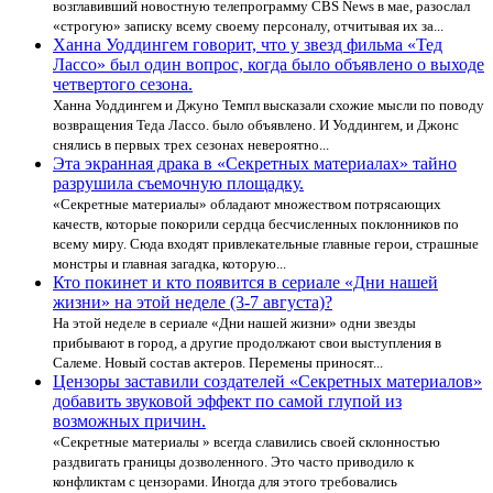
возглавивший новостную телепрограмму CBS News в мае, разослал
«строгую» записку всему своему персоналу, отчитывая их за...
Ханна Уоддингем говорит, что у звезд фильма «Тед
Лассо» был один вопрос, когда было объявлено о выходе
четвертого сезона.
Ханна Уоддингем и Джуно Темпл высказали схожие мысли по поводу
возвращения Теда Лассо. было объявлено. И Уоддингем, и Джонс
снялись в первых трех сезонах невероятно...
Эта экранная драка в «Секретных материалах» тайно
разрушила съемочную площадку.
«Секретные материалы» обладают множеством потрясающих
качеств, которые покорили сердца бесчисленных поклонников по
всему миру. Сюда входят привлекательные главные герои, страшные
монстры и главная загадка, которую...
Кто покинет и кто появится в сериале «Дни нашей
жизни» на этой неделе (3-7 августа)?
На этой неделе в сериале «Дни нашей жизни» одни звезды
прибывают в город, а другие продолжают свои выступления в
Салеме. Новый состав актеров. Перемены приносят...
Цензоры заставили создателей «Секретных материалов»
добавить звуковой эффект по самой глупой из
возможных причин.
«Секретные материалы » всегда славились своей склонностью
раздвигать границы дозволенного. Это часто приводило к
конфликтам с цензорами. Иногда для этого требовались