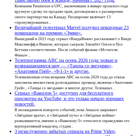
трансляцию боев в Канаде, начиная с 2027 года.
Компании Paramount и UFC, заключившие в январе прошлого года
крупную сделку по продаже прав, договорились о расширении
своего партнерства на Канаду. Расширение включает 13
«пронумерованных...
Величайший телесериал Marvel получил рекордные 23
номинации на премию «Эмми».
Вышедший в 2021 году сериал «ВандаВижн» рассказывает о Ванде
Максимофф и Вижене, которых сыграли Элизабет Олсен и Пол
Беттани соответственно. После событий фильма «Мстители:
Финал»...
Телепрограмма ABC на осень 2026 года: новые и
возвращающиеся шоу — «Танцы со звездами»,
«Анатомия Грей», «9-1-1» и другие.
Телевизионная сетка вещания ABC на осень 2026 года до отказа
заполнена множеством долгожданных премьер, включая «Анатомию
Грей» , «Танцы со звездами» и многое другое. Телеканал...
Сериал «Вавилон 5» доступен для бесплатного
просмотра на YouTube, и это только начало хороших
новостей.
В неожиданном повороте событий, пока Amazon закрывает
«Звёздные врата», а «Звёздный путь» и «Звёздные войны»
разваливаются, именно к «Вавилону-5» относится справедливо его
корпоративный владелец, студия...
3 незаслуженно забытых сериала на Prime Video,