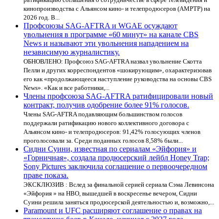
кинопроизводства с Альянсом кино- и телепродюсеров (AMPTP) на
2026 год. В...
Профсоюзы SAG-AFTRA и WGAE осуждают
увольнения в программе «60 минут» на канале CBS
News и называют эти увольнения нападением на
независимую журналистику.
ОБНОВЛЕНО: Профсоюз SAG-AFTRA назвал увольнение Скотта
Пелли и других корреспондентов «шокирующим», охарактеризовав
его как «продолжающееся наступление руководства на основы CBS
News». «Как и все работники,...
Члены профсоюза SAG-AFTRA ратифицировали новый
контракт, получив одобрение более 91% голосов.
Члены SAG-AFTRA подавляющим большинством голосов
поддержали ратификацию нового коллективного договора с
Альянсом кино- и телепродюсеров: 91,42% голосующих членов
проголосовали за. Среди поданных голосов 8,58% были...
Сидни Суини, известная по сериалам «Эйфория» и
«Горничная», создала продюсерский лейбл Honey Trap;
Sony Pictures заключила соглашение о первоочередном
праве показа.
ЭКСКЛЮЗИВ : Вслед за финальной серией сериала Сэма Левинсона
«Эйфория » на HBO, вышедшей в воскресенье вечером, Сидни
Суини решила заняться продюсерской деятельностью и, возможно,...
Paramount и UFC расширяют соглашение о правах на