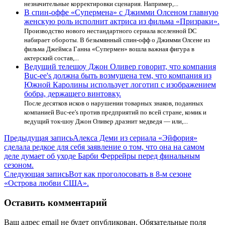
незначительные корректировки сценария. Например,...
В спин-оффе «Супермена» с Джимми Олсеном главную
женскую роль исполнит актриса из фильма «Призраки».
Производство нового нестандартного сериала вселенной DC
набирает обороты. В безымянный спин-офф о Джимми Олсене из
фильма Джеймса Ганна «Супермен» вошла важная фигура в
актерский состав,...
Ведущий телешоу Джон Оливер говорит, что компания
Buc-ee's должна быть возмущена тем, что компания из
Южной Каролины использует логотип с изображением
бобра, держащего винтовку.
После десятков исков о нарушении товарных знаков, поданных
компанией Buc-ee's против предприятий по всей стране, комик и
ведущий ток-шоу Джон Оливер дразнит медведя — или,...
Навигация
Предыдущая запись
Алекса Деми из сериала «Эйфория»
сделала редкое для себя заявление о том, что она на самом
по
деле думает об уходе Барби Феррейры перед финальным
записям
сезоном.
Следующая запись
Вот как проголосовать в 8-м сезоне
«Острова любви США».
Оставить комментарий
Ваш адрес email не будет опубликован.
Обязательные поля