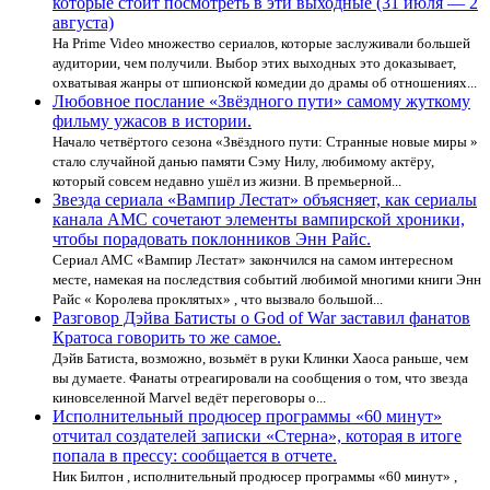
которые стоит посмотреть в эти выходные (31 июля — 2
августа)
На Prime Video множество сериалов, которые заслуживали большей
аудитории, чем получили. Выбор этих выходных это доказывает,
охватывая жанры от шпионской комедии до драмы об отношениях...
Любовное послание «Звёздного пути» самому жуткому
фильму ужасов в истории.
Начало четвёртого сезона «Звёздного пути: Странные новые миры »
стало случайной данью памяти Сэму Нилу, любимому актёру,
который совсем недавно ушёл из жизни. В премьерной...
Звезда сериала «Вампир Лестат» объясняет, как сериалы
канала AMC сочетают элементы вампирской хроники,
чтобы порадовать поклонников Энн Райс.
Сериал AMC «Вампир Лестат» закончился на самом интересном
месте, намекая на последствия событий любимой многими книги Энн
Райс « Королева проклятых» , что вызвало большой...
Разговор Дэйва Батисты о God of War заставил фанатов
Кратоса говорить то же самое.
Дэйв Батиста, возможно, возьмёт в руки Клинки Хаоса раньше, чем
вы думаете. Фанаты отреагировали на сообщения о том, что звезда
киновселенной Marvel ведёт переговоры о...
Исполнительный продюсер программы «60 минут»
отчитал создателей записки «Стерна», которая в итоге
попала в прессу: сообщается в отчете.
Ник Билтон , исполнительный продюсер программы «60 минут» ,