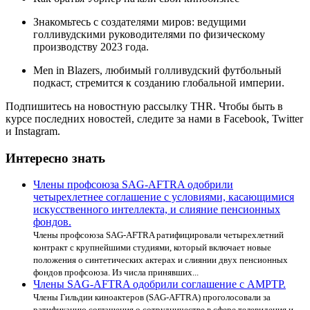
Знакомьтесь с создателями миров: ведущими
голливудскими руководителями по физическому
производству 2023 года.
Men in Blazers, любимый голливудский футбольный
подкаст, стремится к созданию глобальной империи.
Подпишитесь на новостную рассылку THR. Чтобы быть в
курсе последних новостей, следите за нами в Facebook, Twitter
и Instagram.
Интересно знать
Члены профсоюза SAG-AFTRA одобрили
четырехлетнее соглашение с условиями, касающимися
искусственного интеллекта, и слияние пенсионных
фондов.
Члены профсоюза SAG-AFTRA ратифицировали четырехлетний
контракт с крупнейшими студиями, который включает новые
положения о синтетических актерах и слиянии двух пенсионных
фондов профсоюза. Из числа принявших...
Члены SAG-AFTRA одобрили соглашение с AMPTP.
Члены Гильдии киноактеров (SAG-AFTRA) проголосовали за
ратификацию соглашения о сотрудничестве в сфере телевидения и