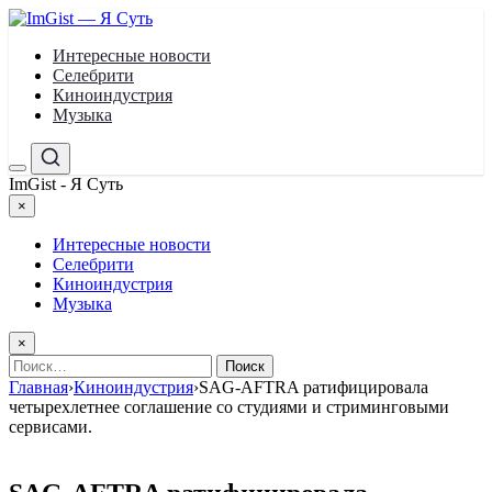
Перейти
к
Интересные новости
содержимому
Селебрити
Киноиндустрия
Музыка
Меню
Поиск
ImGist - Я Суть
×
Закрыть
меню
Интересные новости
Селебрити
Киноиндустрия
Музыка
×
Найти:
Главная
›
Киноиндустрия
›
SAG-AFTRA ратифицировала
четырехлетнее соглашение со студиями и стриминговыми
сервисами.