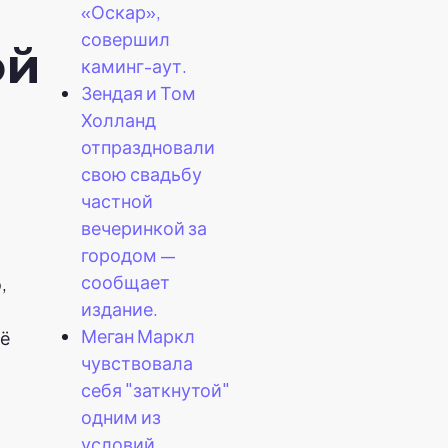
«Оскар»,
совершил
ой
каминг-аут.
Зендая и Том
Холланд
отпраздновали
свою свадьбу
частной
вечеринкой за
городом —
сообщает
,
издание.
Меган Маркл
её
чувствовала
себя "заткнутой"
одним из
условий,