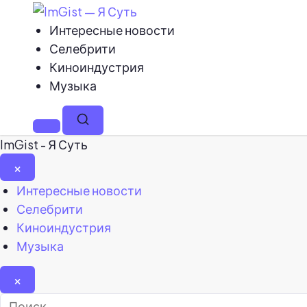
Интересные новости
Селебрити
Киноиндустрия
Музыка
Меню
Поиск
ImGist - Я Суть
×
Закрыть
Интересные новости
меню
Селебрити
Киноиндустрия
Музыка
×
Найти: