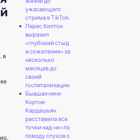
жизни до
ей
ужасающего
стрима в TikTok.
Перес Хилтон
выразил
«глубокий стыд
и сожаление» за
, в
несколько
месяцев до
своей
 ее
госпитализации.
Бывшая няня
Кортни
Кардашьян
расставила все
точки над «и» по
поводу слухов о
ио,