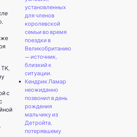
установленных
кле
для членов
ю,
королевской
семьи во время
аже
поездки в
ря
Великобританию
— источник,
близкий к
 TK,
ситуации.
му
Кендрик Ламар
неожиданно
ой с
позвонил в день
с
рождения
ейной
мальчику из
Детройта,
ь
потерявшему