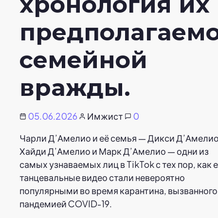
хронология их
предполагаем
семейной
вражды.
05.06.2026
Имжист
0
Чарли Д’Амелио и её семья — Дикси Д’Амелио
Хайди Д’Амелио и Марк Д’Амелио — одни из
самых узнаваемых лиц в TikTok с тех пор, как 
танцевальные видео стали невероятно
популярными во время карантина, вызванного
пандемией COVID-19.