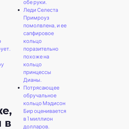
обе руки.
Леди Селеста
Примроуз
помолвлена, и ее
сапфировое
кольцо
о
поразительно
ует.
похоже на
кольцо
py
принцессы
Дианы.
Потрясающее
обручальное
кольцо Мэдисон
е,
Бир оценивается
в 1 миллион
 в
долларов.