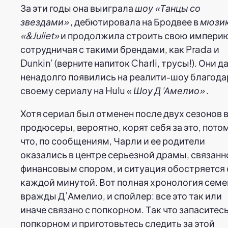
За эти годы она выиграла
шоу «Танцы со
звездами»
, дебютировала на Бродвее в
мюзи
«&Juliet»
и продолжила строить свою импери
сотрудничая с такими брендами, как Prada и
Dunkin’ (верните напиток Charli, трусы!). Они д
ненадолго появились на реалити-шоу благода
своему сериалу на Hulu «
Шоу Д’Амелио»
.
Хотя сериал был отменен после двух сезонов в
продюсеры, вероятно, корят себя за это, пото
что, по сообщениям, Чарли и ее родители
оказались в центре серьезной драмы, связанн
финансовым спором, и ситуация обостряется 
каждой минутой. Вот полная хронология сем
вражды Д’Амелио, и спойлер: все это так или
иначе связано с попкорном. Так что запаситес
попкорном и приготовьтесь следить за этой