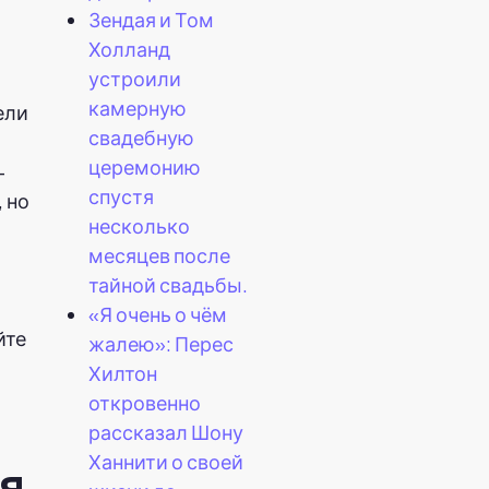
Зендая и Том
Холланд
устроили
камерную
ели
свадебную
церемонию
-
спустя
 но
несколько
месяцев после
тайной свадьбы.
«Я очень о чём
йте
жалею»: Перес
Хилтон
откровенно
рассказал Шону
Ханнити о своей
ся