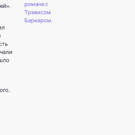
романе с
ей».
Трэвисом
Баркером.
ил
ы
сть
лчали
ишло
ого,