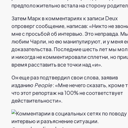
предположительно встала на сторону родител
Затем Марк в комментариях к записи Deux
опроверг сообщение, написав: «Никто не звон
мне с просьбой об интервью. Это неправда. М
любим Чарли, но ею манипулируют, и у меня е
доказательства. Последние шесть лет мы мо
и никогда не комментировали сплетни, но пр
время расставить все точки над «и».
Он еще раз подтвердил свои слова, заявив
изданию People
: «Мне нечего сказать, кроме т
что этот репортаж на 100% не соответствует
действительности».