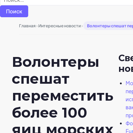
›
›
Главная
Интересные новости
Волонтеры спешат пер
Св
Волонтеры
но
спешат
Mo
переместить
пе
ис
ва
более 100
пр
Фо
яиц морских
Fu