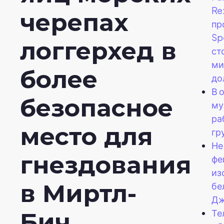
Re
черепах
пр
Sp
логгерхед в
ст
ми
более
до
В 
безопасное
му
ра
место для
гр
Не
гнездования
фе
из
в Миртл-
бе
Дж
Те
Бич.