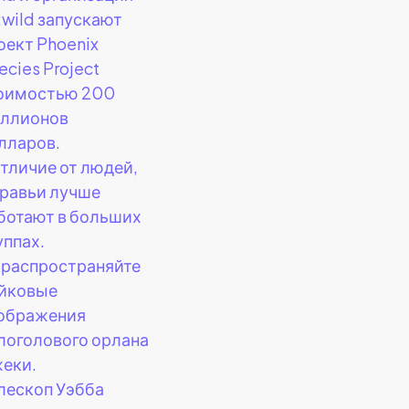
:wild запускают
оект Phoenix
ecies Project
оимостью 200
ллионов
лларов.
отличие от людей,
равьи лучше
ботают в больших
уппах.
 распространяйте
йковые
ображения
логолового орлана
еки.
лескоп Уэбба