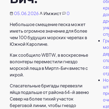
об
кр
05.06.2026
Имжист
0
до
др
Небольшое смещение песка может
ун
иметь огромное значение для более
сп
чем 100 будущих морских черепах в
Гр
Южной Каролине.
мо
де
Как сообщило WBTW, в воскресенье
сп
волонтеры переместили гнездо
са
морской леща в Миртл-Бич вместе с
от
икрой.
Но
Спасательные бригады перевезли
шт
яйца подальше от района 64-й авеню
пр
Север на более тихий участок
оч
береговой линии, чтобы гнездо
ка