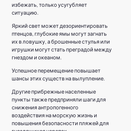
избежать, только усугубляет
ситуацию.
Яркий свет может дезориентировать
птенцов, глубокие ямы могут загнать
их в ловушку, а брошенные стулья или
игрушки могут стать преградой между
гнездом и океаном.
Успешное перемещение повышает
шансы этих существ на вылупление.
Другие прибрежные населенные
пункты также предприняли шаги для
снижения антропогенного
воздействия на морскую жизнь и
повышения безопасности пляжей для
гнездящихся черепах.