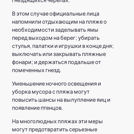
В этом случае официальные лица
напомнили отдыхающим на пляже о
необходимости заделывать ямы
перед выходом на берег; убирать
стулья, палатки и игрушки в конце дня;
выключать или закрывать пляжные
фонари; и держаться подальше от
помеченных гнезд.
Уменьшение ночного освещения и
уборка мусора с пляжа могут
повысить шансы на вылупление яиц и
появление птенцов.
На многолюдных пляжах эти меры
могут предотвратить серьезные