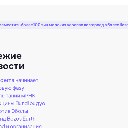
еместить более 100 яиц морских черепах логгерхед в более без
ежие
вости
derna начинает
рвую фазу
пытаний мРНК
кцины Bundibugyo
отив Эболы
нд Bezos Earth
nd и организация