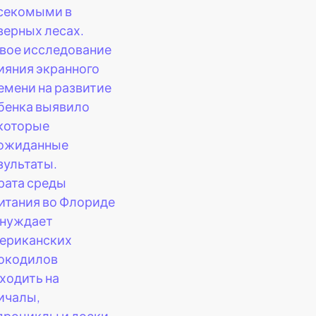
секомыми в
верных лесах.
вое исследование
ияния экранного
емени на развитие
бенка выявило
которые
ожиданные
зультаты.
рата среды
итания во Флориде
нуждает
ериканских
окодилов
ходить на
ичалы,
дроциклы и доски