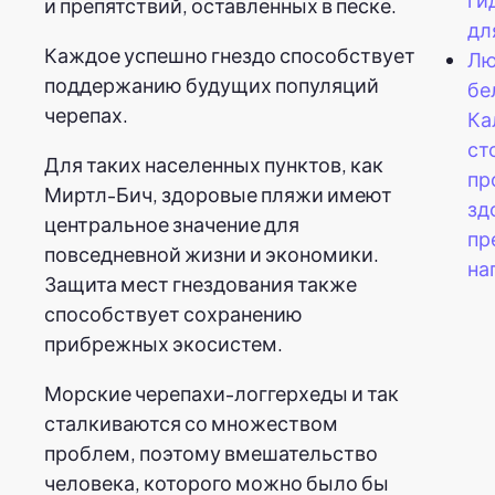
и препятствий, оставленных в песке.
дл
Каждое успешно гнездо способствует
Лю
поддержанию будущих популяций
бе
черепах.
Ка
ст
Для таких населенных пунктов, как
пр
Миртл-Бич, здоровые пляжи имеют
зд
центральное значение для
пр
повседневной жизни и экономики.
на
Защита мест гнездования также
способствует сохранению
прибрежных экосистем.
Морские черепахи-логгерхеды и так
сталкиваются со множеством
проблем, поэтому вмешательство
человека, которого можно было бы