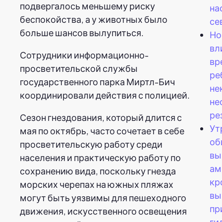
подвергалось меньшему риску
на
беспокойства, а у животных было
се
больше шансов вылупиться.
Но
вл
Сотрудники информационно-
вр
просветительской службы
ре
государственного парка Миртл-Бич
не
координировали действия с полицией.
не
ре
Сезон гнездования, который длится с
Ут
мая по октябрь, часто сочетает в себе
об
просветительскую работу среди
вы
населения и практическую работу по
ам
сохранению вида, поскольку гнезда
кр
морских черепах на южных пляжах
вы
могут быть уязвимы для пешеходного
пр
движения, искусственного освещения
ги