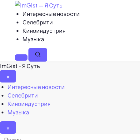
Интересные новости
Селебрити
Киноиндустрия
Музыка
Меню
Поиск
ImGist - Я Суть
×
Закрыть
Интересные новости
меню
Селебрити
Киноиндустрия
Музыка
×
Найти: