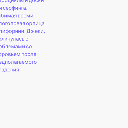
я серфинга.
бимая всеми
логоловая орлица
лифорнии, Джеки,
олкнулась с
облемами со
оровьем после
едполагаемого
падения.