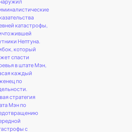
наружил
иминалистические
казательства
евней катастрофы,
ичтожившей
утники Нептуна.
ибок, который
жет спасти
ревья в штате Мэн,
асая каждый
женец по
дельности.
вая стратегия
ата Мэн по
едотвращению
ередной
тастрофы с