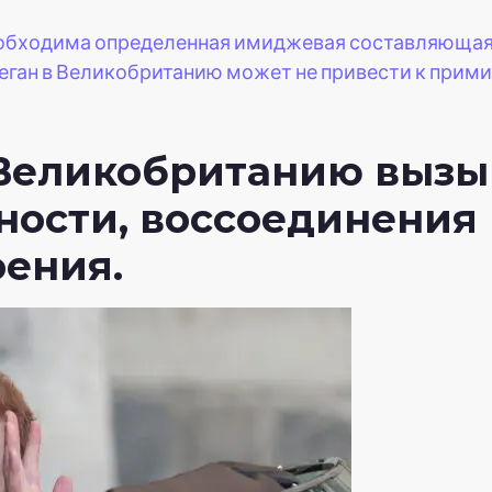
еобходима определенная имиджевая составляющая
Меган в Великобританию может не привести к прим
 Великобританию вызы
ности, воссоединения
ения.