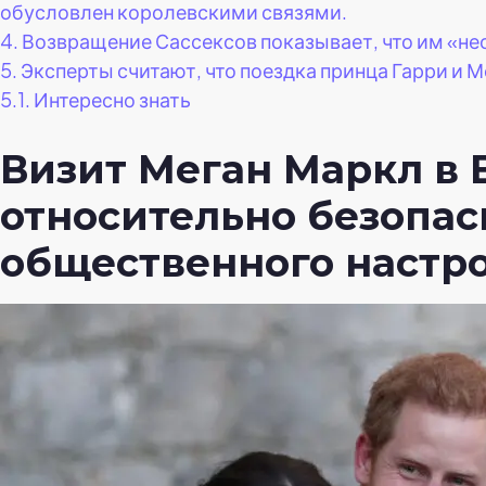
обусловлен королевскими связями.
4.
Возвращение Сассексов показывает, что им «н
5.
Эксперты считают, что поездка принца Гарри и 
5.1.
Интересно знать
Визит Меган Маркл в
относительно безопас
общественного настро