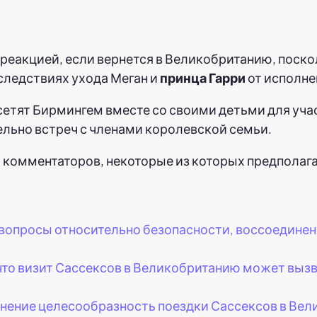
реакцией, если вернется в Великобританию, поскол
оследствиях ухода Меган и
принца Гарри
от исполне
сетят Бирмингем вместе со своими детьми для уч
тельно встреч с членами королевской семьи.
 комментаторов, некоторые из которых предполага
вопросы относительно безопасности, воссоединен
что визит Сассексов в Великобританию может выз
мнение целесообразность поездки Сассексов в Вел