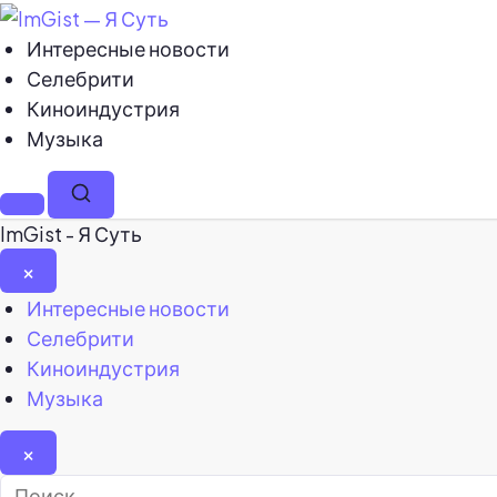
Интересные новости
Селебрити
Киноиндустрия
Музыка
Меню
Поиск
ImGist - Я Суть
×
Закрыть
Интересные новости
меню
Селебрити
Киноиндустрия
Музыка
×
Найти: