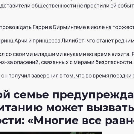
дставители общественности не простили ей событи
ровождать Гарри в Бирмингеме в июле на торжества
 принц Арчи и принцесса Лилибет, что станет редк
рл со своими младшими внуками во время визита. Р
 из-за опасений, связанных с мерами безопасности.
 он получил заверения в том, что во время поездк
ой семье предупреждае
ританию может вызват
ти: «Многие все равно