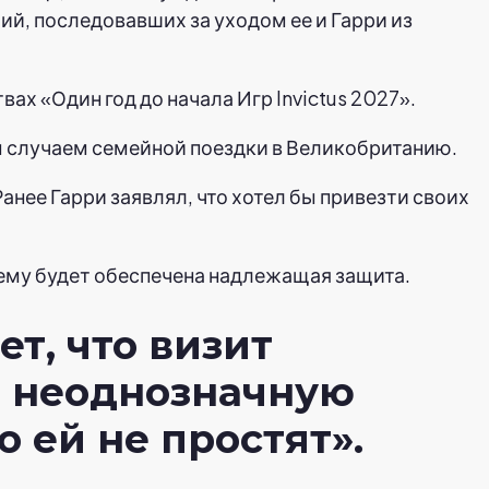
й, последовавших за уходом ее и Гарри из
х «Один год до начала Игр Invictus 2027».
им случаем семейной поездки в Великобританию.
анее Гарри заявлял, что хотел бы привезти своих
и ему будет обеспечена надлежащая защита.
т, что визит
ь неоднозначную
 ей не простят».