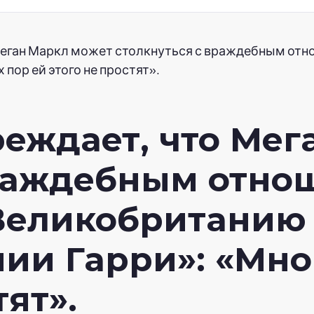
Меган Маркл может столкнуться с враждебным отн
 пор ей этого не простят».
еждает, что Мег
враждебным отно
Великобританию 
ии Гарри»: «Мно
тят».