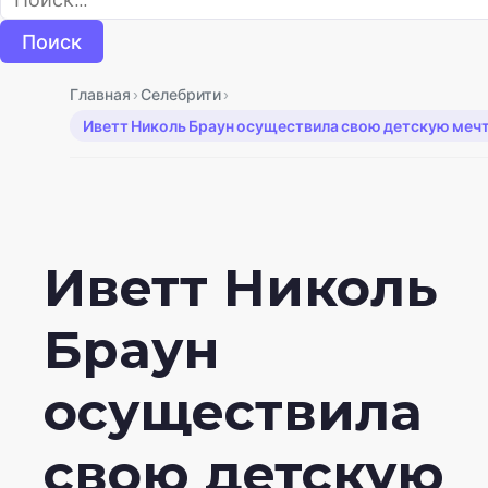
›
›
Главная
Селебрити
Иветт Николь Браун осуществила свою детскую мечту
Иветт Николь
Браун
осуществила
свою детскую