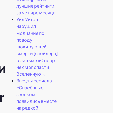
лучшие рейтинги
за четыре месяца.
Уил Уитон
нарушил
молчание по
поводу
шокирующей
смерти [спойлера]
в фильме «Стюарт
и
не смог спасти
Вселенную».
Звезды сериала
«Спасённые
r
звонком»
появились вместе
на редкой