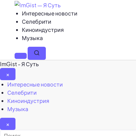
Интересные новости
Селебрити
Киноиндустрия
Музыка
Меню
Поиск
ImGist - Я Суть
×
Закрыть
Интересные новости
меню
Селебрити
Киноиндустрия
Музыка
×
Найти: