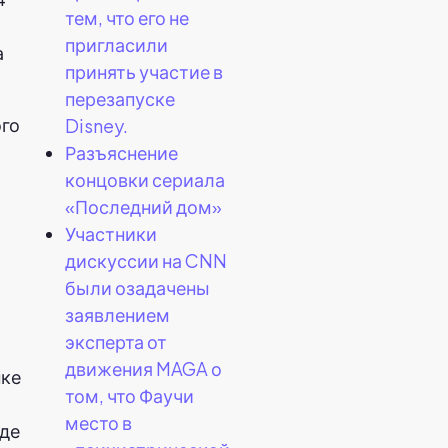
тем, что его не
пригласили
а
принять участие в
перезапуске
ого
Disney.
Разъяснение
концовки сериала
«Последний дом»
Участники
дискуссии на CNN
были озадачены
заявлением
эксперта от
движения MAGA о
нке
том, что Фаучи
место в
где