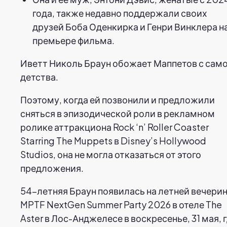
года, также недавно поддержали своих
друзей Боба Оденкирка и Генри Винклера н
премьере фильма.
Иветт Николь Браун обожает Маппетов с сам
детства.
Поэтому, когда ей позвонили и предложили
сняться в эпизодической роли в рекламном
ролике аттракциона Rock ‘n’ Roller Coaster
Starring The Muppets в Disney’s Hollywood
Studios, она не могла отказаться от этого
предложения.
54-летняя Браун появилась на летней вечери
MPTF NextGen Summer Party 2026 в отеле The
Aster в Лос-Анджелесе в воскресенье, 31 мая, 