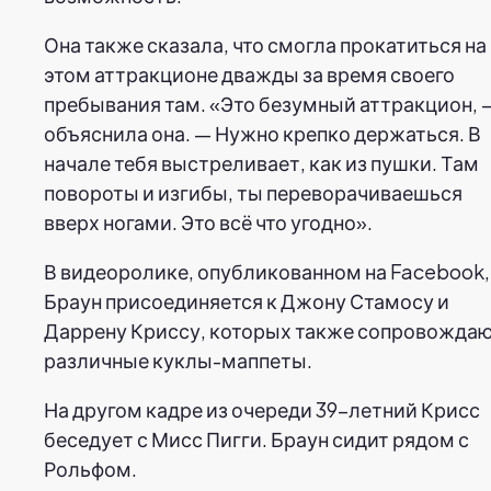
Она также сказала, что смогла прокатиться на
этом аттракционе дважды за время своего
пребывания там. «Это безумный аттракцион, 
объяснила она. — Нужно крепко держаться. В
начале тебя выстреливает, как из пушки. Там
повороты и изгибы, ты переворачиваешься
вверх ногами. Это всё что угодно».
В видеоролике, опубликованном на Facebook,
Браун присоединяется к Джону Стамосу и
Даррену Криссу, которых также сопровожда
различные куклы-маппеты.
На другом кадре из очереди 39-летний Крисс
беседует с Мисс Пигги. Браун сидит рядом с
Рольфом.