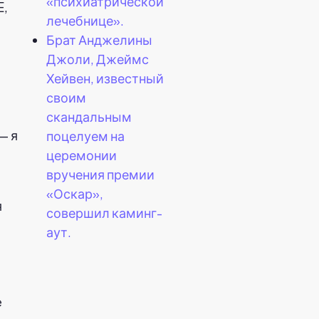
«психиатрической
E,
лечебнице».
Брат Анджелины
Джоли, Джеймс
Хейвен, известный
своим
скандальным
— я
поцелуем на
церемонии
вручения премии
«Оскар»,
совершил каминг-
аут.
e