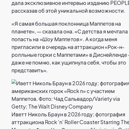
дала эксклюзивное интервью изданию PEOPL
рассказав об этой уникальной возможности.
«Я самая большая поклонница Маппетов на
планете», — сказала она. «С детства я мечтала
попасть на
«Шоу Маппетов»
. А когда меня
пригласили в очередь на аттракцион «Рок-н-
ролльные горки с Маппетами» в Диснейленде 
даже не помню, как ущипнула себя, чтобы это
представить».
Иветт Николь Браун в 2026 году; фотография
аттракциона Rock ‘n’ Roller Coaster Starring Th