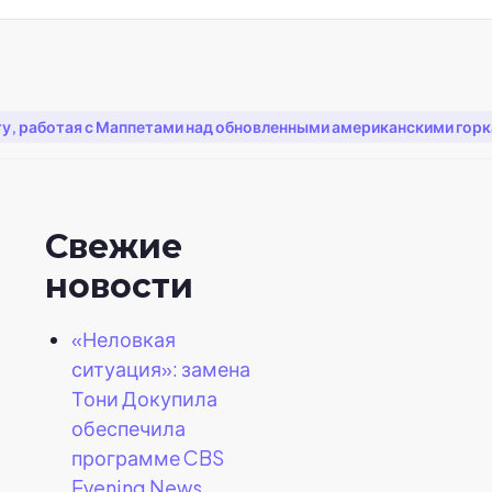
, работая с Маппетами над обновленными американскими горками
Свежие
новости
«Неловкая
ситуация»: замена
Тони Докупила
обеспечила
программе CBS
Evening News