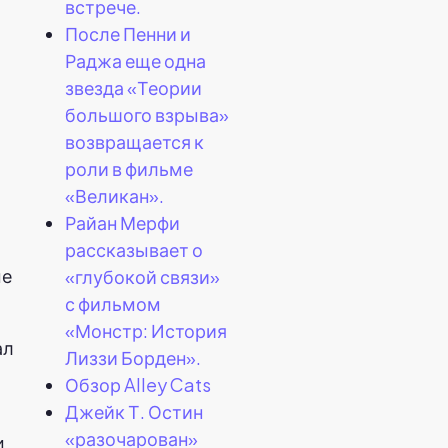
встрече.
После Пенни и
Раджа еще одна
звезда «Теории
большого взрыва»
возвращается к
роли в фильме
«Великан».
Райан Мерфи
рассказывает о
ые
«глубокой связи»
с фильмом
«Монстр: История
ал
Лиззи Борден».
Обзор Alley Cats
Джейк Т. Остин
«разочарован»
4