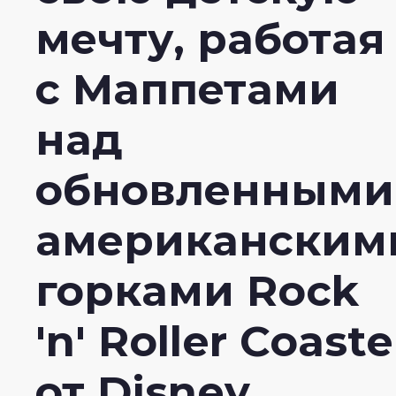
мечту, работая
с Маппетами
над
обновленными
американским
горками Rock
'n' Roller Coaste
от Disney