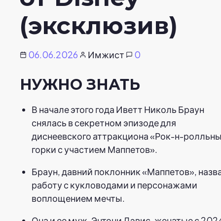
(эксклюзив)
06.06.2026
Имжист
0
НУЖНО ЗНАТЬ
В начале этого года Иветт Николь Браун
снялась в секретном эпизоде для
диснеевского аттракциона «Рок-н-ролльн
горки с участием Маппетов».
Браун, давний поклонник «Маппетов», назв
работу с кукловодами и персонажами
воплощением мечты.
Она и ее муж, Энтони Дэвис, женатые с 202