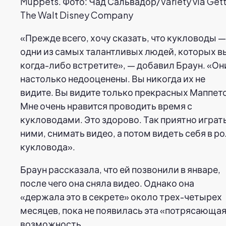
Muppets. Фото: Чад Сальвадор/Variety via Gett
The Walt Disney Company
«Прежде всего, хочу сказать, что кукловоды —
одни из самых талантливых людей, которых в
когда-либо встретите», — добавил Браун. «Он
настолько недооценены. Вы никогда их не
видите. Вы видите только прекрасных Маппет
Мне очень нравится проводить время с
кукловодами. Это здорово. Так приятно играть
ними, снимать видео, а потом видеть себя в р
кукловода».
Браун рассказала, что ей позвонили в январе,
после чего она сняла видео. Однако она
«держала это в секрете» около трех-четырех
месяцев, пока не появилась эта «потрясающа
возможность.