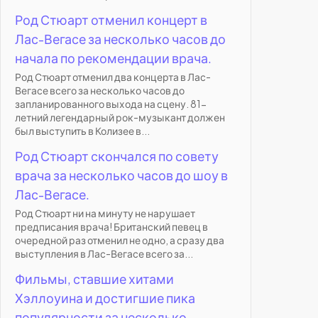
Род Стюарт отменил концерт в
Лас-Вегасе за несколько часов до
начала по рекомендации врача.
Род Стюарт отменил два концерта в Лас-
Вегасе всего за несколько часов до
запланированного выхода на сцену. 81-
летний легендарный рок-музыкант должен
был выступить в Колизее в...
Род Стюарт скончался по совету
врача за несколько часов до шоу в
Лас-Вегасе.
Род Стюарт ни на минуту не нарушает
предписания врача! Британский певец в
очередной раз отменил не одно, а сразу два
выступления в Лас-Вегасе всего за...
Фильмы, ставшие хитами
Хэллоуина и достигшие пика
популярности за несколько