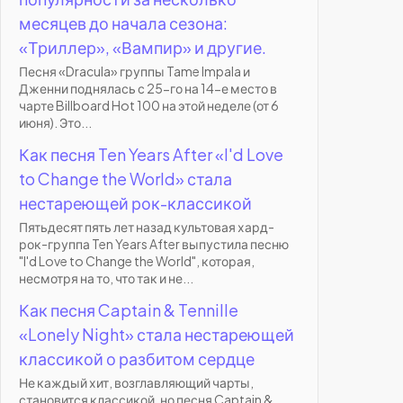
месяцев до начала сезона:
«Триллер», «Вампир» и другие.
Песня «Dracula» группы Tame Impala и
Дженни поднялась с 25-го на 14-е место в
чарте Billboard Hot 100 на этой неделе (от 6
июня). Это...
Как песня Ten Years After «I'd Love
to Change the World» стала
нестареющей рок-классикой
Пятьдесят пять лет назад культовая хард-
рок-группа Ten Years After выпустила песню
"I'd Love to Change the World", которая,
несмотря на то, что так и не...
Как песня Captain & Tennille
«Lonely Night» стала нестареющей
классикой о разбитом сердце
Не каждый хит, возглавляющий чарты,
становится классикой, но песня Captain &