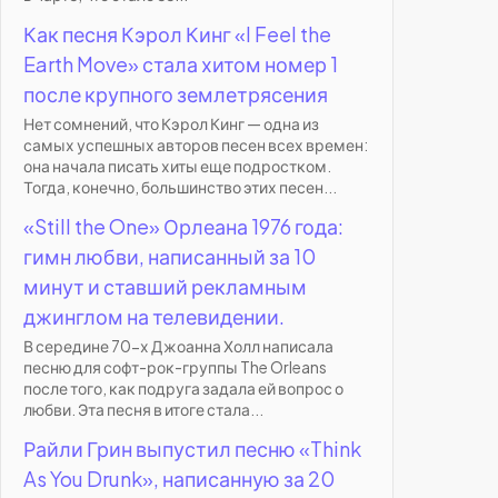
Как песня Кэрол Кинг «I Feel the
Earth Move» стала хитом номер 1
после крупного землетрясения
Нет сомнений, что Кэрол Кинг — одна из
самых успешных авторов песен всех времен:
она начала писать хиты еще подростком.
Тогда, конечно, большинство этих песен...
«Still the One» Орлеана 1976 года:
гимн любви, написанный за 10
минут и ставший рекламным
джинглом на телевидении.
В середине 70-х Джоанна Холл написала
песню для софт-рок-группы The Orleans
после того, как подруга задала ей вопрос о
любви. Эта песня в итоге стала...
Райли Грин выпустил песню «Think
As You Drunk», написанную за 20