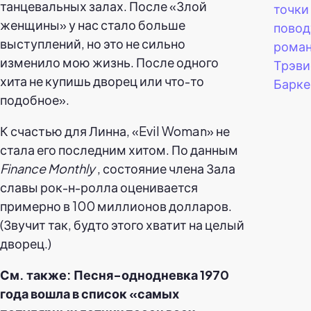
танцевальных залах. После «Злой
точки 
женщины» у нас стало больше
повод
выступлений, но это не сильно
роман
изменило мою жизнь. После одного
Трэв
хита не купишь дворец или что-то
Барке
подобное».
К счастью для Линна, «Evil Woman» не
стала его последним хитом. По данным
Finance Monthly
, состояние члена Зала
славы рок-н-ролла оценивается
примерно в 100 миллионов долларов.
(Звучит так, будто этого хватит на целый
дворец.)
См. также: Песня-однодневка 1970
года вошла в список «самых