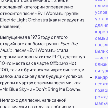
такие, которые немного… злее. К
одним
последней категории определенно
услов
относится песня «Evil Woman» группы
устан
Electric Light Orchestra (как и следует из
для ч
названия).
корол
Выпущенная в 1975 году с пятого
семьи
студийного альбома группы
Face the
поезд
Music
, песня «Evil Woman» стала
Вели
первым мировым хитом ELO, достигнув
— ист
10-го места как в чарте
Billboard
Hot
близк
100, так и в британском чарте синглов, и
ситуа
заложила основу для будущих успехов
Кендр
группы в чартах с такими песнями, как
неож
«Mr. Blue Sky» и «Don’t Bring Me Down».
позво
рожд
Неплохо для песни, написанной
мальч
практически на ходу, как объяснил