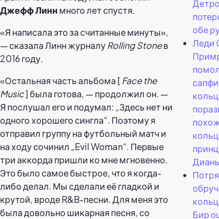
Детро
Джефф Линн
много лет спустя.
поте
обе р
«Я написала это за считанные минуты»,
Леди 
— сказала Линн журналу
Rolling Stone
в
Прим
2016 году.
помол
«Остальная часть альбома [
Face the
сапфи
Music
] была готова, — продолжил он. —
кольц
Я послушал его и подумал: „Здесь нет ни
пораз
одного хорошего сингла“. Поэтому я
похож
отправил группу на футбольный матч и
кольц
на ходу сочинил „Evil Woman“. Первые
принц
три аккорда пришли ко мне мгновенно.
Дианы
Это было самое быстрое, что я когда-
Потр
либо делал. Мы сделали её гладкой и
обруч
крутой, вроде R&B-песни. Для меня это
кольц
была довольно шикарная песня, со
Бир о