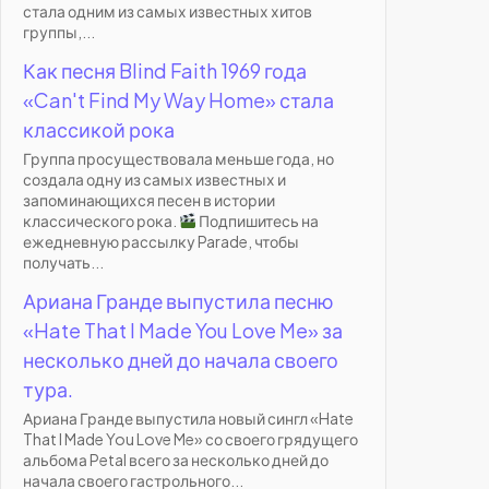
стала одним из самых известных хитов
группы,...
Как песня Blind Faith 1969 года
«Can't Find My Way Home» стала
классикой рока
Группа просуществовала меньше года, но
создала одну из самых известных и
запоминающихся песен в истории
классического рока.
Подпишитесь на
ежедневную рассылку Parade, чтобы
получать...
Ариана Гранде выпустила песню
«Hate That I Made You Love Me» за
несколько дней до начала своего
тура.
Ариана Гранде выпустила новый сингл «Hate
That I Made You Love Me» со своего грядущего
альбома Petal всего за несколько дней до
начала своего гастрольного...