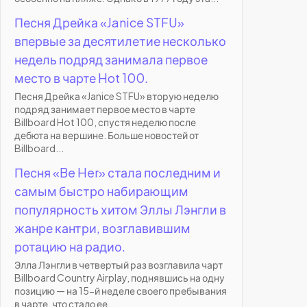
Песня Дрейка «Janice STFU»
впервые за десятилетие несколько
недель подряд занимала первое
место в чарте Hot 100.
Песня Дрейка «Janice STFU» вторую неделю
подряд занимает первое место в чарте
Billboard Hot 100, спустя неделю после
дебюта на вершине. Больше новостей от
Billboard...
Песня «Be Her» стала последним и
самым быстро набирающим
популярность хитом Эллы Лэнгли в
жанре кантри, возглавившим
ротацию на радио.
Элла Лэнгли в четвертый раз возглавила чарт
Billboard Country Airplay, поднявшись на одну
позицию — на 15-й неделе своего пребывания
в чарте, что стало ее...