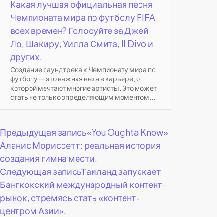
Какая лучшая официальная песня
Чемпионата мира по футболу FIFA
всех времен? Голосуйте за Джей
Ло, Шакиру, Уилла Смита, Il Divo и
других.
Создание саундтрека к Чемпионату мира по
футболу — это важная веха в карьере, о
которой мечтают многие артисты. Это может
стать не только определяющим моментом...
Навигация
Предыдущая запись
«You Oughta Know»
Аланис Мориссетт: реальная история
по
создания гимна мести.
Следующая запись
Таиланд запускает
записям
Бангкокский международный контент-
рынок, стремясь стать «контент-
центром Азии».