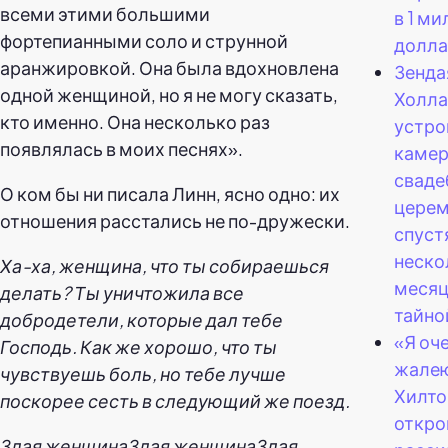
всеми этими большими
в 1 м
фортепианными соло и струнной
долла
аранжировкой. Она была вдохновлена
Зенда
одной женщиной, но я не могу сказать,
Холла
кто именно. Она несколько раз
устро
появлялась в моих песнях».
каме
сваде
О ком бы ни писала Линн, ясно одно: их
цере
отношения расстались не по-дружески.
спуст
неско
Ха-ха, женщина, что ты собираешься
месяц
делать? Ты уничтожила все
тайно
добродетели, которые дал тебе
«Я оч
Господь. Как же хорошо, что ты
жалею
чувствуешь боль, но тебе лучше
Хилто
поскорее сесть в следующий же поезд.
откро
Злая женщинаЗлая женщинаЗлая