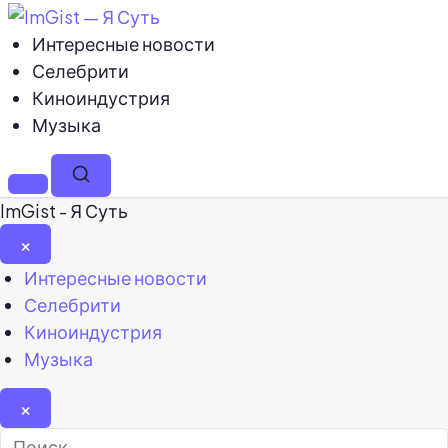
Интересные новости
Селебрити
Киноиндустрия
Музыка
Меню
Поиск
ImGist - Я Суть
×
Закрыть
Интересные новости
меню
Селебрити
Киноиндустрия
Музыка
×
Найти: