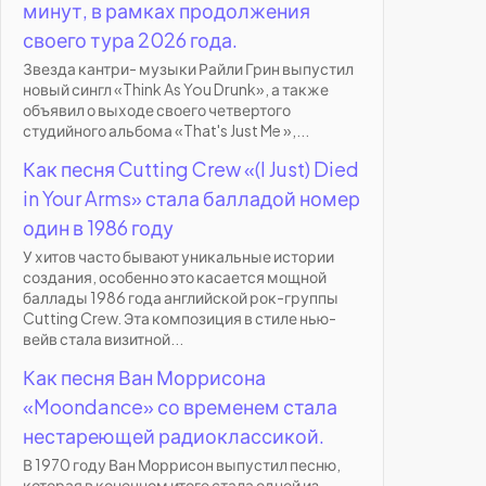
минут, в рамках продолжения
своего тура 2026 года.
Звезда кантри- музыки Райли Грин выпустил
новый сингл «Think As You Drunk», а также
объявил о выходе своего четвертого
студийного альбома «That's Just Me »,...
Как песня Cutting Crew «(I Just) Died
in Your Arms» стала балладой номер
один в 1986 году
У хитов часто бывают уникальные истории
создания, особенно это касается мощной
баллады 1986 года английской рок-группы
Cutting Crew. Эта композиция в стиле нью-
вейв стала визитной...
Как песня Ван Моррисона
«Moondance» со временем стала
нестареющей радиоклассикой.
В 1970 году Ван Моррисон выпустил песню,
которая в конечном итоге стала одной из