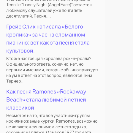
Tennille "Lonely Night (Angel Face)" остается
любимой у слушателей уже почти пять
десятилетий. Песня,...
Грейс Слик написала «Белого
кролика» за час на сломанном
пианино: вот как эта песня стала
культовой.
Кто же настоящая королева рок-н-ролла?
Официального ответа, конечно, нет, но
первыми именами, которые обычно приходят
на ум в ответ на этот вопрос, являются Тина
Тернер...
Как песня Ramones «Rockaway
Beach» стала любимой летней
классикой
Несмотря на то, что все участники группы
носили кожаные куртки, Ramones, возможно,
не являются синонимом летнего отдыха,
особенно на пляже. Однако в 1977 году эта...