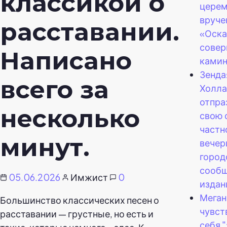
классикой о
цере
вруче
расставании.
«Оска
сове
Написано
камин
Зенда
всего за
Холла
отпра
несколько
свою 
частн
минут.
вечер
город
сооб
05.06.2026
Имжист
0
издан
Меган
Большинство классических песен о
чувст
расставании — грустные, но есть и
себя 