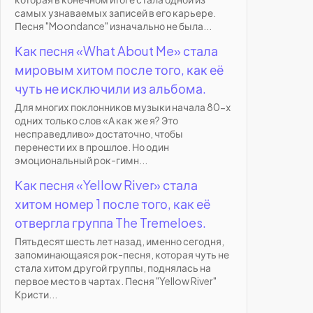
самых узнаваемых записей в его карьере.
Песня "Moondance" изначально не была...
Как песня «What About Me» стала
мировым хитом после того, как её
чуть не исключили из альбома.
Для многих поклонников музыки начала 80-х
одних только слов «А как же я? Это
несправедливо» достаточно, чтобы
перенести их в прошлое. Но один
эмоциональный рок-гимн...
Как песня «Yellow River» стала
хитом номер 1 после того, как её
отвергла группа The Tremeloes.
Пятьдесят шесть лет назад, именно сегодня,
запоминающаяся рок-песня, которая чуть не
стала хитом другой группы, поднялась на
первое место в чартах. Песня "Yellow River"
Кристи...