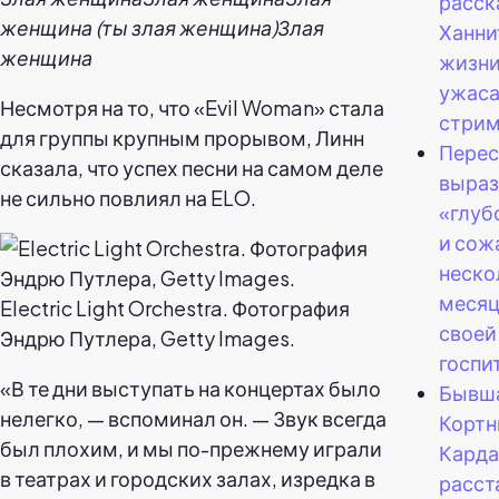
расск
женщина (ты злая женщина)Злая
Ханни
женщина
жизни
ужас
Несмотря на то, что «Evil Woman» стала
стрима
для группы крупным прорывом, Линн
Перес
сказала, что успех песни на самом деле
выра
не сильно повлиял на ELO.
«глуб
и сож
неско
месяц
Electric Light Orchestra. Фотография
своей
Эндрю Путлера, Getty Images.
госпи
«В те дни выступать на концертах было
Бывша
нелегко, — вспоминал он. — Звук всегда
Кортн
был плохим, и мы по-прежнему играли
Кард
в театрах и городских залах, изредка в
расст