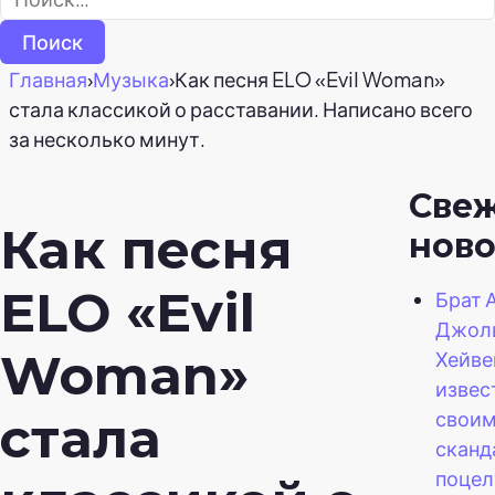
Главная
›
Музыка
›
Как песня ELO «Evil Woman»
стала классикой о расставании. Написано всего
за несколько минут.
Све
Как песня
ново
ELO «Evil
Брат 
Джол
Woman»
Хейве
извес
свои
стала
скан
поцел