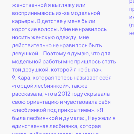
р
женственной я выгляжу или
п
воспринимаюсь из-за модельной
и
карьеры. В детстве у меня были
(
короткие волосы. Мне не нравилось
н
носить женскую одежду, мне
действительно не нравилось быть
девушкой… Поэтому я думаю, что для
модельной работы мне пришлось стать
той девушкой, которой я не была».
9.
Кара, которая теперь называет себя
«гордой лесбиянкой», также
рассказала, что в 2012 году скрывала
свою ориентацию и чувствовала себя
«лесбиянкой под прикрытием». «Я
была лесбиянкой и думала: „Неужели я
единственная лесбиянка, которая
когда-либо занималась сексом с