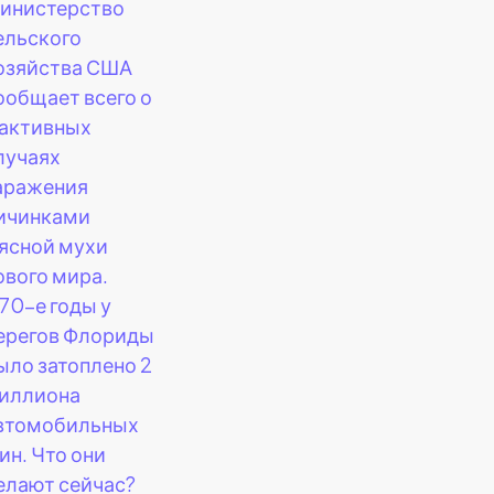
инистерство
ельского
озяйства США
ообщает всего о
 активных
лучаях
аражения
ичинками
ясной мухи
ового мира.
 70-е годы у
ерегов Флориды
ыло затоплено 2
иллиона
втомобильных
ин. Что они
елают сейчас?