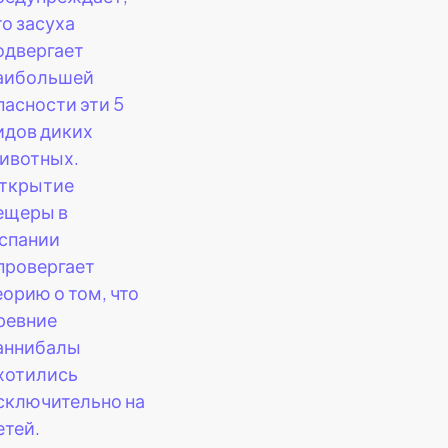
то засуха
одвергает
аибольшей
пасности эти 5
идов диких
ивотных.
ткрытие
ещеры в
спании
провергает
еорию о том, что
ревние
аннибалы
хотились
сключительно на
етей.