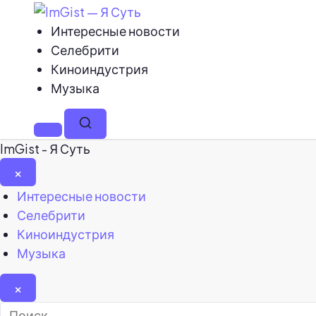
Интересные новости
Селебрити
Киноиндустрия
Музыка
Меню
Поиск
ImGist - Я Суть
×
Закрыть
Интересные новости
меню
Селебрити
Киноиндустрия
Музыка
×
Найти: