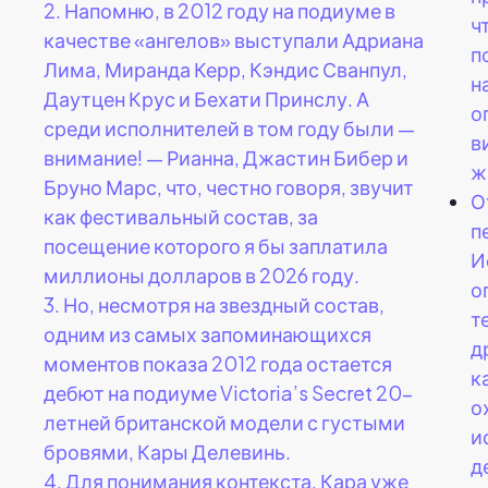
2.
Напомню, в 2012 году на подиуме в
ч
качестве «ангелов» выступали Адриана
п
Лима, Миранда Керр, Кэндис Сванпул,
н
Даутцен Крус и Бехати Принслу. А
о
среди исполнителей в том году были —
в
внимание! — Рианна, Джастин Бибер и
ж
Бруно Марс, что, честно говоря, звучит
О
как фестивальный состав, за
п
посещение которого я бы заплатила
И
миллионы долларов в 2026 году.
о
3.
Но, несмотря на звездный состав,
т
одним из самых запоминающихся
д
моментов показа 2012 года остается
к
дебют на подиуме Victoria’s Secret 20-
о
летней британской модели с густыми
и
бровями, Кары Делевинь.
д
4.
Для понимания контекста, Кара уже