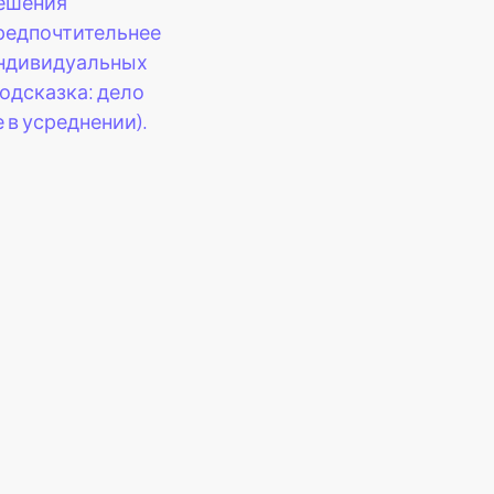
ешения
редпочтительнее
ндивидуальных
подсказка: дело
е в усреднении).