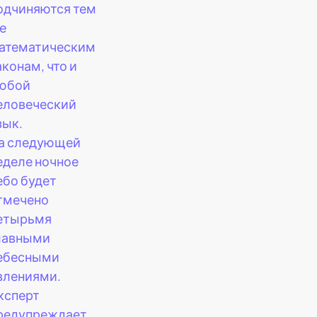
одчиняются тем
е
атематическим
аконам, что и
юбой
еловеческий
зык.
а следующей
еделе ночное
ебо будет
тмечено
етырьмя
лавными
ебесными
влениями.
ксперт
редупреждает,