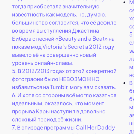
М
тогда приобретала значительную
с
известность как модель, но, думаю,
х
большинство согласится, что её дефиле
с
во время выступления Джастина
5
Бибера с песней «Beauty and a Beat» на
с
показе мод Victoria’s Secret в 2012 году
з
вывело её на совершенно новый
л
уровень онлайн-славы.
м
5.
В 2012/2013 годах от этой конкретной
н
фотографии было НЕВОЗМОЖНО
В
избавиться на Tumblr, могу вам сказать.
б
6.
И хотя со стороны всё могло казаться
б
идеальным, оказалось, что момент
м
прорыва Кары наступил в довольно
а
сложный период её жизни.
ш
7.
В эпизоде программы Call Her Daddy
д