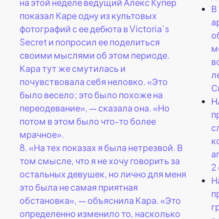
на этой неделе ведущий Алекс Купер
В
показал Каре одну из культовых
а
фотографий с ее дебюта в Victoria’s
о
Secret и попросил ее поделиться
м
своими мыслями об этом периоде.
в
Кара тут же смутилась и
л
почувствовала себя неловко. «Это
С
было весело; это было похоже на
Н
переодевание», — сказала она. «Но
п
потом в этом было что-то более
с
мрачное».
к
8.
«На тех показах я была нетрезвой. В
а
том смысле, что я не хочу говорить за
2
остальных девушек, но лично для меня
Н
это была не самая приятная
п
обстановка», — объяснила Кара. «Это
г
определенно изменило то, насколько