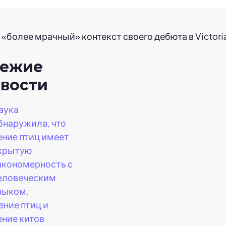
более мрачный» контекст своего дебюта в Victoria
вежие
вости
аука
бнаружила, что
ение птиц имеет
крытую
акономерность с
еловеческим
зыком.
ение птиц и
ение китов