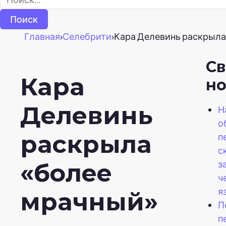
Главная
›
Селебрити
›
Кара Делевинь раскрыла «
С
Кара
но
Делевинь
Н
о
раскрыла
п
с
з
«более
ч
я
мрачный»
П
п