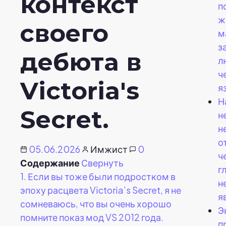
контекст
п
ж
своего
м
з
дебюта в
л
ч
Victoria's
я
Н
Secret.
н
н
о
05.06.2026
Имжист
0
ч
Содержание
Свернуть
г
1.
Если вы тоже были подростком в
н
эпоху расцвета Victoria’s Secret, я не
я
сомневаюсь, что вы очень хорошо
Э
помните показ мод VS 2012 года.
п