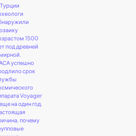
 Турции
рхеологи
бнаружили
озаику
озрастом 1500
ет под древней
мирной.
АСА успешно
родлило срок
лужбы
осмического
ппарата Voyager
 еще на один год.
астоящая
ричина, почему
рупповые