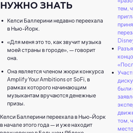
«разо
НУЖНО ЗНАТЬ
тем, ч
пригл
Келси Баллерини недавно переехала
приня
в Нью-Йорк.
перез
Disne
«Для меня это то, как звучит музыка
Разъя
моей страны в городе», — говорит
концо
она.
«Пос
Она является членом жюри конкурса
Участ
Amplify Your Ambitions от SoFi, в
диску
рамках которого начинающим
были 
музыкантам вручаются денежные
заяв
призы.
экспе
движ
Келси Баллерини переехала в Нью-Йорк
том, 
в начале этого года — и уже находит
место
вдохновение в Большом Яблоке.