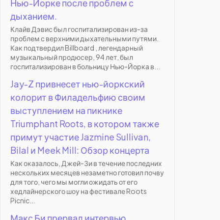
Нью-Йорке после проблем с
дыханием.
Клайв Дэвис был госпитализирован из-за
проблем с верхними дыхательными путями.
Как подтвердил Billboard , легендарный
музыкальный продюсер, 94 лет, был
госпитализирован в больницу Нью-Йорка в...
Jay-Z привнесет нью-йоркский
колорит в Филадельфию своим
выступлением на пикнике
Triumphant Roots, в котором также
примут участие Jazmine Sullivan,
Bilal и Meek Mill: Обзор концерта
Как оказалось, Джей-Зи в течение последних
нескольких месяцев незаметно готовил почву
для того, чего мы могли ожидать от его
хедлайнерского шоу на фестивале Roots
Picnic...
Макс Би прервал интервью