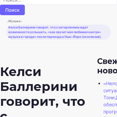
›
›
Музыка
Келси Баллерини говорит, что с нетерпением ждет
возможности услышать, «как звучит моя любимая кантри-
музыка в городе» после переезда в Нью-Йорк (эксклюзив).
Све
Келси
нов
Баллерини
«Нел
ситуа
говорит, что
Тони 
обесп
прог
с