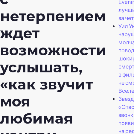
Eveni
лучши
нетерпением
за че
Уил У
ждет
нару
молча
возможности
пово
шоки
услышать,
смерт
в фил
«как звучит
не см
Вселе
моя
Звезд
«Спа
любимая
звон
появи
на ре