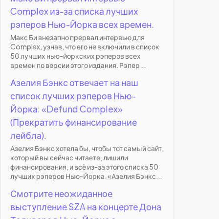
Complex из-за списка лучших
рэперов Нью-Йорка всех времен.
Макс Би внезапно прервал интервью для
Complex, узнав, что его не включили в список
50 лучших нью-йоркских рэперов всех
времен по версии этого издания. Рэпер...
Азелия Бэнкс отвечает на наш
список лучших рэперов Нью-
Йорка: «Defund Complex»
(Прекратить финансирование
лейбла).
Азелия Бэнкс хотела бы, чтобы тот самый сайт,
который вы сейчас читаете, лишили
финансирования, и всё из-за этого списка 50
лучших рэперов Нью-Йорка. «Азелия Бэнкс...
Смотрите неожиданное
выступление SZA на концерте Дона