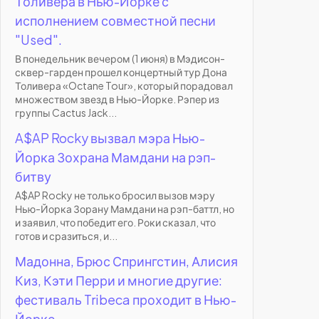
Толивера в Нью-Йорке с
исполнением совместной песни
"Used".
В понедельник вечером (1 июня) в Мэдисон-
сквер-гарден прошел концертный тур Дона
Толивера «Octane Tour», который порадовал
множеством звезд в Нью-Йорке. Рэпер из
группы Cactus Jack...
A$AP Rocky вызвал мэра Нью-
Йорка Зохрана Мамдани на рэп-
битву
A$AP Rocky не только бросил вызов мэру
Нью-Йорка Зорану Мамдани на рэп-баттл, но
и заявил, что победит его. Роки сказал, что
готов и сразиться, и...
Мадонна, Брюс Спрингстин, Алисия
Киз, Кэти Перри и многие другие:
фестиваль Tribeca проходит в Нью-
Йорке.