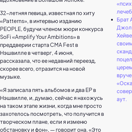
«псих
лечеб
32-летняя певица, известная по хиту
Брат
«Patterns», в интервью изданию
Джол
PEOPLE, будучи членом жюри конкурса
Хейве
SoFi «Amplify Your Ambitions» в
свои
преддверии старта CMA Fest в
скан
Нэшвилле в четверг, 4 июня,
поцел
рассказала, что ее недавний переезд,
цере
скорее всего, отразится на новой
вруче
музыке.
«Оска
«Я записала пять альбомов и два EP в
совер
Нэшвилле, и, думаю, сейчас я нахожусь
аут.
на таком этапе жизни, когда мне просто
захотелось посмотреть, что получится в
творческом плане, если я изменю
обстановку и фон», — говорит она. «Это