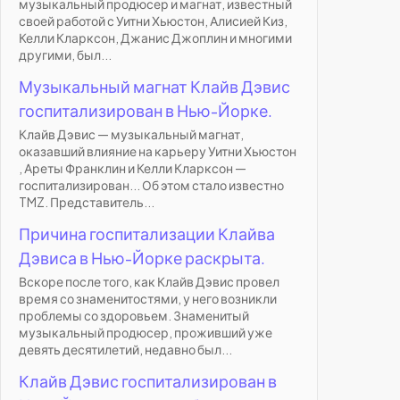
музыкальный продюсер и магнат, известный
своей работой с Уитни Хьюстон, Алисией Киз,
Келли Кларксон, Джанис Джоплин и многими
другими, был...
Музыкальный магнат Клайв Дэвис
госпитализирован в Нью-Йорке.
Клайв Дэвис — музыкальный магнат,
оказавший влияние на карьеру Уитни Хьюстон
, Ареты Франклин и Келли Кларксон —
госпитализирован... Об этом стало известно
TMZ. Представитель...
Причина госпитализации Клайва
Дэвиса в Нью-Йорке раскрыта.
Вскоре после того, как Клайв Дэвис провел
время со знаменитостями, у него возникли
проблемы со здоровьем. Знаменитый
музыкальный продюсер, проживший уже
девять десятилетий, недавно был...
Клайв Дэвис госпитализирован в