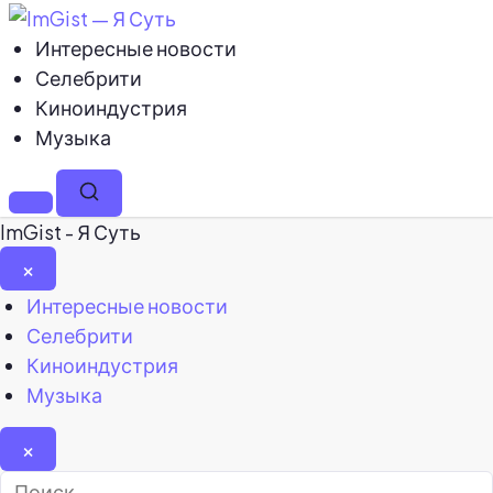
Интересные новости
Селебрити
Киноиндустрия
Музыка
Меню
Поиск
ImGist - Я Суть
×
Закрыть
Интересные новости
меню
Селебрити
Киноиндустрия
Музыка
×
Найти: