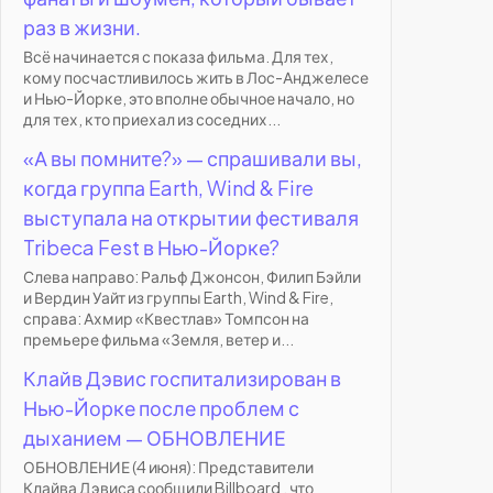
раз в жизни.
Всё начинается с показа фильма. Для тех,
кому посчастливилось жить в Лос-Анджелесе
и Нью-Йорке, это вполне обычное начало, но
для тех, кто приехал из соседних...
«А вы помните?» — спрашивали вы,
когда группа Earth, Wind & Fire
выступала на открытии фестиваля
Tribeca Fest в Нью-Йорке?
Слева направо: Ральф Джонсон, Филип Бэйли
и Вердин Уайт из группы Earth, Wind & Fire,
справа: Ахмир «Квестлав» Томпсон на
премьере фильма «Земля, ветер и...
Клайв Дэвис госпитализирован в
Нью-Йорке после проблем с
дыханием — ОБНОВЛЕНИЕ
ОБНОВЛЕНИЕ (4 июня): Представители
Клайва Дэвиса сообщили Billboard , что