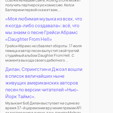
получить партнерскую комиссию. Келси
Баллерини первой скажет вам,...
«Моя любимая музыка из всех, что
я когда-либо создавала»: всё, что
мы знаем о песне Грейси Абрамс
«Daughter From Hell»
Грейси Абрамс не сбавляет обороты. 17 июля
певица и автор песен выпустит свой третий
студийный альбом Daughter From Hell . С
момента выхода своего дебютного...
Дилан, Спрингстин и Джоэл вошли
в список величайших ныне
живущих американских авторов
песен по версии читателей «Нью-
Йорк Таймс».
Музыкант Боб Дилан выступает на сцене во
время 37-й церемонии вручения премии AFI
за достижения в жизни: дань памяти Майклу