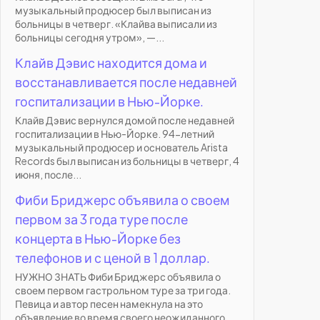
музыкальный продюсер был выписан из
больницы в четверг. «Клайва выписали из
больницы сегодня утром», —...
Клайв Дэвис находится дома и
восстанавливается после недавней
госпитализации в Нью-Йорке.
Клайв Дэвис вернулся домой после недавней
госпитализации в Нью-Йорке. 94-летний
музыкальный продюсер и основатель Arista
Records был выписан из больницы в четверг, 4
июня, после...
Фиби Бриджерс объявила о своем
первом за 3 года туре после
концерта в Нью-Йорке без
телефонов и с ценой в 1 доллар.
НУЖНО ЗНАТЬ Фиби Бриджерс объявила о
своем первом гастрольном туре за три года.
Певица и автор песен намекнула на это
объявление во время своего неожиданного...