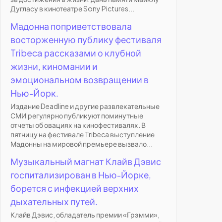
Дугласу в кинотеатре Sony Pictures...
Мадонна поприветствовала
восторженную публику фестиваля
Tribeca рассказами о клубной
жизни, киномании и
эмоциональном возвращении в
Нью-Йорк.
Издание Deadline и другие развлекательные
СМИ регулярно публикуют поминутные
отчеты об овациях на кинофестивалях. В
пятницу на фестивале Tribeca выступление
Мадонны на мировой премьере вызвало...
Музыкальный магнат Клайв Дэвис
госпитализирован в Нью-Йорке,
борется с инфекцией верхних
дыхательных путей.
Клайв Дэвис, обладатель премии «Грэмми»,