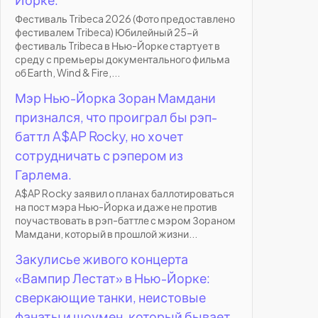
Фестиваль Tribeca 2026 (Фото предоставлено
фестивалем Tribeca) Юбилейный 25-й
фестиваль Tribeca в Нью-Йорке стартует в
среду с премьеры документального фильма
об Earth, Wind & Fire,...
Мэр Нью-Йорка Зоран Мамдани
признался, что проиграл бы рэп-
баттл A$AP Rocky, но хочет
сотрудничать с рэпером из
Гарлема.
A$AP Rocky заявил о планах баллотироваться
на пост мэра Нью-Йорка и даже не против
поучаствовать в рэп-баттле с мэром Зораном
Мамдани, который в прошлой жизни...
Закулисье живого концерта
«Вампир Лестат» в Нью-Йорке:
сверкающие танки, неистовые
фанаты и шоумен, который бывает