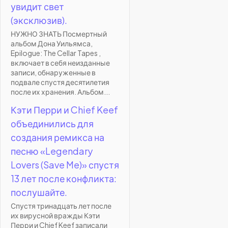
увидит свет
(эксклюзив).
НУЖНО ЗНАТЬ Посмертный
альбом Дона Уильямса,
Epilogue: The Cellar Tapes ,
включает в себя неизданные
записи, обнаруженные в
подвале спустя десятилетия
после их хранения. Альбом...
Кэти Перри и Chief Keef
объединились для
создания ремикса на
песню «Legendary
Lovers (Save Me)» спустя
13 лет после конфликта:
послушайте.
Спустя тринадцать лет после
их вирусной вражды Кэти
Перри и Chief Keef записали