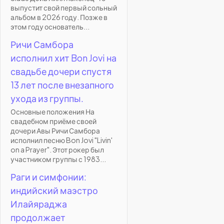
выпустит свой первый сольный
альбом в 2026 году. Позже в
этом году основатель...
Ричи Самбора
исполнил хит Bon Jovi на
свадьбе дочери спустя
13 лет после внезапного
ухода из группы.
Основные положения На
свадебном приёме своей
дочери Авы Ричи Самбора
исполнил песню Bon Jovi "Livin'
on a Prayer". Этот рокер был
участником группы с 1983...
Раги и симфонии:
индийский маэстро
Илайяраджа
продолжает