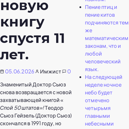
новую
Пение птиц и
пение китов
книгу
подчиняются тем
же
спустя 11
математическим
законам, что и
лет.
любой
человеческий
язык.
05.06.2026
Имжист
0
На следующей
Знаменитый Доктор Сьюз
неделе ночное
снова возвращается с новой
небо будет
захватывающей книгой «
отмечено
Спой 50 штатов»!
Теодор
четырьмя
Сьюз Гейзель (Доктор Сьюз)
главными
скончался в 1991 году, но
небесными