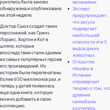
рукопись была заново
явлениями.
обнаружена и опубликована
Эксперт
на этой неделе.
предупреждает,
что засуха
Доктор Сьюз создал таких
подвергает
персонажей, как Гринч,
наибольшей
Лоракс, Хортон и Кот в
опасности эти 5
шляпе, которые
видов диких
впоследствии стали одними
животных.
из самых популярных героев
Открытие
его произведений. Их
пещеры в
истории были перепечатаны
Испании
более 600 миллионов раз, и
опровергает
теперь у детей появилась
теорию о том, чт
еще одна книга, которую
древние
можно добавить в свою
каннибалы
коллекцию.
охотились