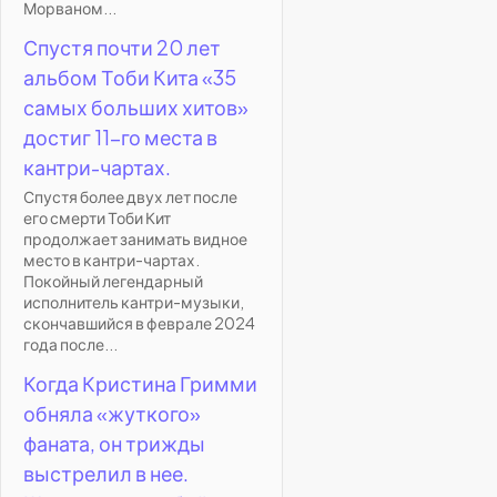
Морваном...
Спустя почти 20 лет
альбом Тоби Кита «35
самых больших хитов»
достиг 11-го места в
кантри-чартах.
Спустя более двух лет после
его смерти Тоби Кит
продолжает занимать видное
место в кантри-чартах.
Покойный легендарный
исполнитель кантри-музыки,
скончавшийся в феврале 2024
года после...
Когда Кристина Гримми
обняла «жуткого»
фаната, он трижды
выстрелил в нее.