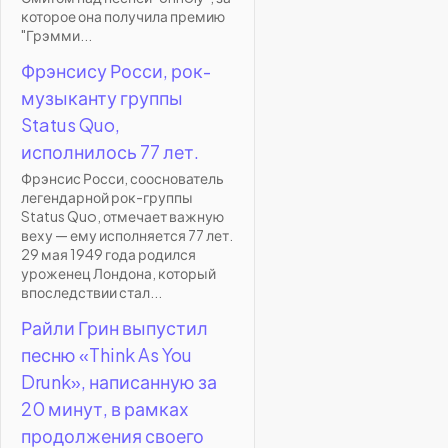
которое она получила премию
"Грэмми...
Фрэнсису Росси, рок-
музыканту группы
Status Quo,
исполнилось 77 лет.
Фрэнсис Росси, сооснователь
легендарной рок-группы
Status Quo, отмечает важную
веху — ему исполняется 77 лет.
29 мая 1949 года родился
уроженец Лондона, который
впоследствии стал...
Райли Грин выпустил
песню «Think As You
Drunk», написанную за
20 минут, в рамках
продолжения своего