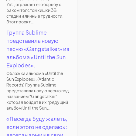
Yet , отражает его борьбу с
раком толстой кишки 3B
стадии и личные трудности.
Этот проект...
Группа Sublime
представила новую
песню «Gangstalker» из
альбома «Until the Sun
Explodes».
Обложка альбома «Until the
Sun Explodes». (Atlantic
Records) Группа Sublime
представила новую песню под
названием "Gangstalker",
которая войдет в их грядущий
альбом Until the Sun...
«Я всегда буду жалеть,
если этого не сделаю»:
ветеран армии в свои