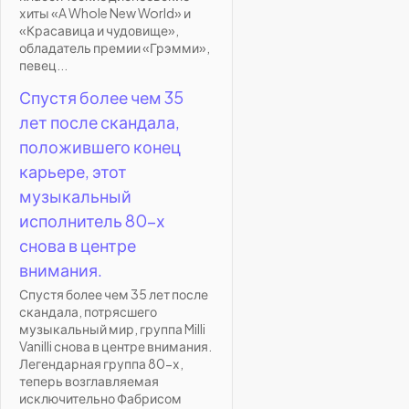
хиты «A Whole New World» и
«Красавица и чудовище»,
обладатель премии «Грэмми»,
певец...
Спустя более чем 35
лет после скандала,
положившего конец
карьере, этот
музыкальный
исполнитель 80-х
снова в центре
внимания.
Спустя более чем 35 лет после
скандала, потрясшего
музыкальный мир, группа Milli
Vanilli снова в центре внимания.
Легендарная группа 80-х,
теперь возглавляемая
исключительно Фабрисом