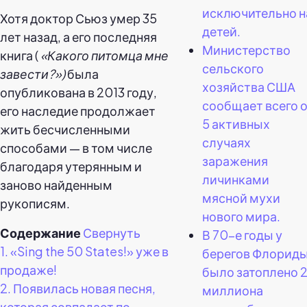
исключительно н
Хотя доктор Сьюз умер 35
детей.
лет назад, а его последняя
Министерство
книга (
«Какого питомца мне
сельского
завести?»)
была
хозяйства США
опубликована в 2013 году,
сообщает всего 
его наследие продолжает
5 активных
жить бесчисленными
случаях
способами — в том числе
заражения
благодаря утерянным и
личинками
заново найденным
мясной мухи
рукописям.
нового мира.
Содержание
Свернуть
В 70-е годы у
1.
«Sing the 50 States!» уже в
берегов Флорид
продаже!
было затоплено 
2.
Появилась новая песня,
миллиона
которая совпадает по