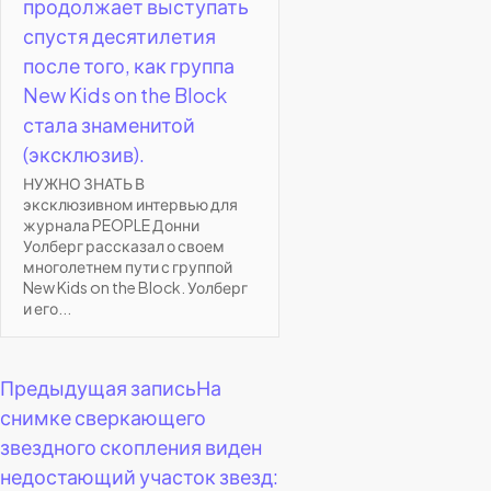
продолжает выступать
спустя десятилетия
после того, как группа
New Kids on the Block
стала знаменитой
(эксклюзив).
НУЖНО ЗНАТЬ В
эксклюзивном интервью для
журнала PEOPLE Донни
Уолберг рассказал о своем
многолетнем пути с группой
New Kids on the Block. Уолберг
и его...
Навигация
Предыдущая запись
На
снимке сверкающего
по
звездного скопления виден
недостающий участок звезд:
записям