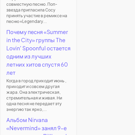
совместную песню. Поп-
звезда пригласила Сосу
принять участие в ремиксе на
песню «Legendary...
Почему песня «Summer
in the City» группы The
Lovin' Spoonful остается
одним из лучших
летних хитов спустя 60
лет
Когда в город приходит июнь ,
приходит и совсем другая
жара. Она электрическая,
стремительная и живая. Ни
одна песня не передает эту
энергию так ярко,...
Альбом Nirvana
«Nevermind» занял 9-е