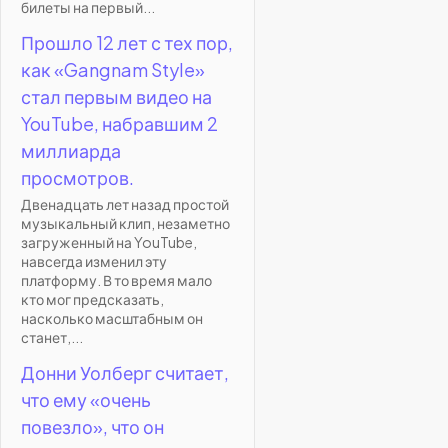
билеты на первый...
Прошло 12 лет с тех пор,
как «Gangnam Style»
стал первым видео на
YouTube, набравшим 2
миллиарда
просмотров.
Двенадцать лет назад простой
музыкальный клип, незаметно
загруженный на YouTube,
навсегда изменил эту
платформу. В то время мало
кто мог предсказать,
насколько масштабным он
станет,...
Донни Уолберг считает,
что ему «очень
повезло», что он