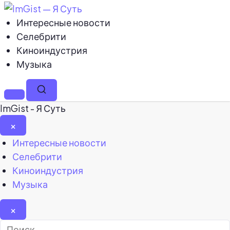
Интересные новости
Селебрити
Киноиндустрия
Музыка
Меню
Поиск
ImGist - Я Суть
×
Закрыть
Интересные новости
меню
Селебрити
Киноиндустрия
Музыка
×
Найти: