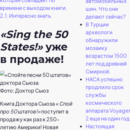
автомобильных
времени с выходом книги.
шин. Что они
2.1.
Интересно знать
делают сейчас?
В Турции
«Sing the 50
археологи
обнаружили
States!»
уже
мозаику
возрастом 1500
в продаже!
лет под древней
Смирной.
НАСА успешно
продлило срок
Фото: Доктор Сьюз
службы
космического
Книга Доктора Сьюза «
Спой
аппарата Voyage
про 50 штатов!»
поступит в
2 еще на один год
продажу как раз к 250-
Настоящая
летию Америки! Новая