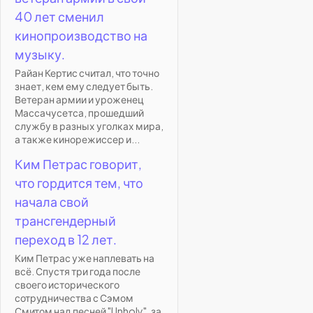
40 лет сменил
кинопроизводство на
музыку.
Райан Кертис считал, что точно
знает, кем ему следует быть.
Ветеран армии и уроженец
Массачусетса, прошедший
службу в разных уголках мира,
а также кинорежиссер и...
Ким Петрас говорит,
что гордится тем, что
начала свой
трансгендерный
переход в 12 лет.
Ким Петрас уже наплевать на
всё. Спустя три года после
своего исторического
сотрудничества с Сэмом
Смитом над песней "Unholy", за