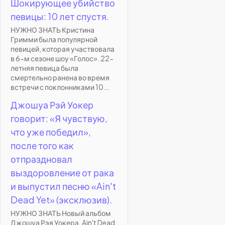
Шокирующее убийство
певицы: 10 лет спустя.
НУЖНО ЗНАТЬ Кристина
Гримми была популярной
певицей, которая участвовала
в 6-м сезоне шоу «Голос». 22-
летняя певица была
смертельно ранена во время
встречи с поклонниками 10...
Джошуа Рэй Уокер
говорит: «Я чувствую,
что уже победил»,
после того как
отпраздновал
выздоровление от рака
и выпустил песню «Ain't
Dead Yet» (эксклюзив).
НУЖНО ЗНАТЬ Новый альбом
Джошуа Рэя Уокера, Ain't Dead