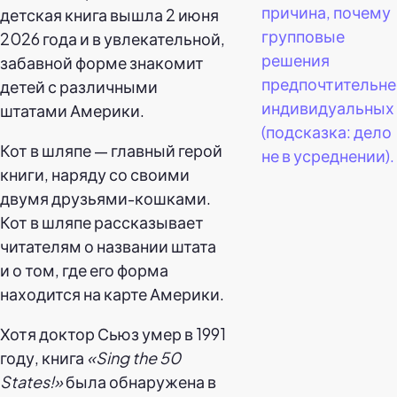
причина, почему
детская книга вышла 2 июня
групповые
2026 года и в увлекательной,
решения
забавной форме знакомит
предпочтительне
детей с различными
индивидуальных
штатами Америки.
(подсказка: дело
Кот в шляпе — главный герой
не в усреднении).
книги, наряду со своими
двумя друзьями-кошками.
Кот в шляпе рассказывает
читателям о названии штата
и о том, где его форма
находится на карте Америки.
Хотя доктор Сьюз умер в 1991
году, книга
«Sing the 50
States!»
была обнаружена в