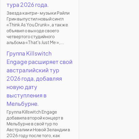
тура 2026 года.
Звезда кантри- музыки Райли
Грин выпустил новый сингл
«Think As You Drunk», а также
объявил о выходе своего
четвертого студийного
альбома «That's Just Me »,...
Группа Killswitch
Engage расширяет свой
австралийский тур
2026 года, добавляя
новую дату
выступления в
Мельбурне.
Группа Killswitch Engage
добавила второй концерт в
Мельбурне в свой тур по
Австралии и Новой Зеландии в
2026 году после того, как