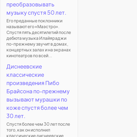
преобразовывать
музыку спустя 50 лет.
Его преданные поклонники
называют его «Маэстро».
Спустя пять десятилетий после
дебюта музыка Илайяраджи
по-прежнему звучит в домах,
концертных залах и на экранах
кинотеатров по всей...
Диснеевские
классические
произведения Пибо
Брайсона по-прежнему
вызывают мурашки по
коже спустя более чем
30 лет.
Спустя более чем 30 лет после
того, как он исполнил
классические диснеевские