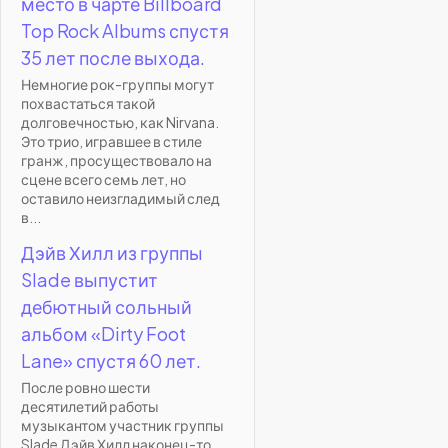
место в чарте Billboard
Top Rock Albums спустя
35 лет после выхода.
Немногие рок-группы могут
похвастаться такой
долговечностью, как Nirvana.
Это трио, игравшее в стиле
гранж, просуществовало на
сцене всего семь лет, но
оставило неизгладимый след
в...
Дэйв Хилл из группы
Slade выпустит
дебютный сольный
альбом «Dirty Foot
Lane» спустя 60 лет.
После ровно шести
десятилетий работы
музыкантом участник группы
Slade Дэйв Хилл наконец-то