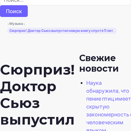
›
›
Музыка
Сюрприз! Доктор Сьюз выпустил новую книгу спустя 11 лет.
Свежие
Сюрприз!
новости
Доктор
Наука
обнаружила, что
Сьюз
пение птиц имеет
скрытую
закономерность 
выпустил
человеческим
языком.