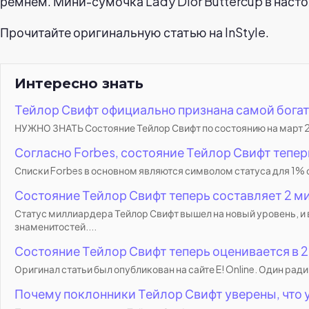
ремнем. Мини-сумочка Lady Dior Buttercup в наст
Прочитайте оригинальную статью на InStyle.
Интересно знать
Тейлор Свифт официально признана самой бога
НУЖНО ЗНАТЬ Состояние Тейлор Свифт по состоянию на март 20
Согласно Forbes, состояние Тейлор Свифт тепе
Списки Forbes в основном являются символом статуса для 1% с
Состояние Тейлор Свифт теперь составляет 2 ми
Статус миллиардера Тейлор Свифт вышел на новый уровень, и 
знаменитостей....
Состояние Тейлор Свифт теперь оценивается в 
Оригинал статьи был опубликован на сайте E! Online. Один ради 
Почему поклонники Тейлор Свифт уверены, что у