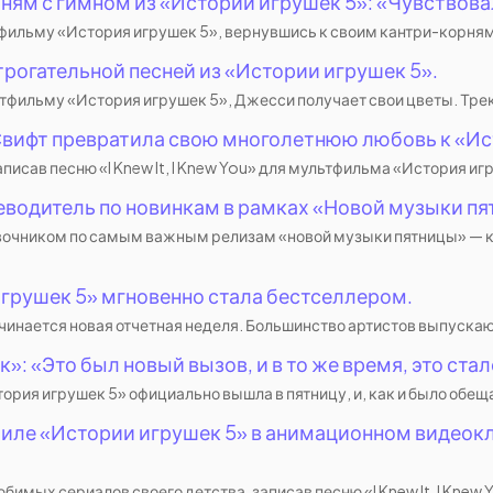
ням с гимном из «Истории игрушек 5»: «Чувствова
фильму «История игрушек 5», вернувшись к своим кантри-корням с 
рогательной песней из «Истории игрушек 5».
мультфильму «История игрушек 5», Джесси получает свои цветы. Т
 Свифт превратила свою многолетнюю любовь к «Ис
сав песню «I Knew It, I Knew You» для мультфильма «История игру
теводитель по новинкам в рамках «Новой музыки п
авочником по самым важным релизам «новой музыки пятницы» — 
грушек 5» мгновенно стала бестселлером.
ачинается новая отчетная неделя. Большинство артистов выпускают 
»: «Это был новый вызов, и в то же время, это ст
тория игрушек 5» официально вышла в пятницу, и, как и было обещан
ле «Истории игрушек 5» в анимационном видеоклипе
имых сериалов своего детства, записав песню «I Knew It, I Knew 