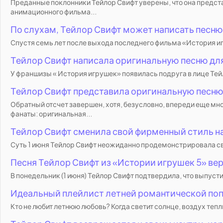
Преданные поклонники Тейлор Свифт уверены, что она предст
анимационного фильма...
По слухам, Тейлор Свифт может написать песню 
Спустя семь лет после выхода последнего фильма «История игруш
Тейлор Свифт написала оригинальную песню для 
У франшизы « История игрушек» появилась подруга в лице Тейл
Тейлор Свифт представила оригинальную песню д
Обратный отсчет завершен, хотя, безусловно, впереди еще мно
фанаты: оригинальная...
Тейлор Свифт сменила свой фирменный стиль на
Суть 1 июня Тейлор Свифт неожиданно продемонстрировала свой
Песня Тейлор Свифт из «Истории игрушек 5» вер
В понедельник (1 июня) Тейлор Свифт подтвердила, что выпустит
Идеальный плейлист летней романтической поп-
Кто не любит летнюю любовь? Когда светит солнце, воздух тепл