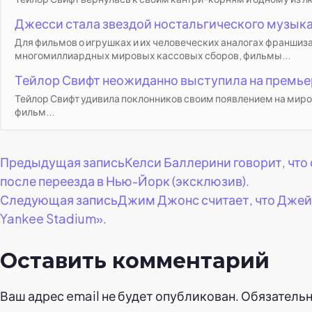
Джесси стала звездой ностальгического музыка
Для фильмов о игрушках и их человеческих аналогах франши
многомиллиардных мировых кассовых сборов, фильмы...
Тейлор Свифт неожиданно выступила на премье
Тейлор Свифт удивила поклонников своим появлением на миро
фильм...
Навигация
Предыдущая запись
Келси Баллерини говорит, что
после переезда в Нью-Йорк (эксклюзив).
по
Следующая запись
Джим Джонс считает, что Джей-З
Yankee Stadium».
записям
Оставить комментарий
Ваш адрес email не будет опубликован.
Обязатель