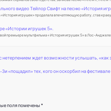
льного видео Тейлор Свифт на песню «История иг
за «История игрушек» проделала впечатляющую работу, став кра
ре «Истории игрушек 5».
вой премьере мультфильма « История игрушек 5» в Лос-Анджелес
 с нетерпением ждет возможности услышать, «как
и «пощадил» тех, кого он оскорбил на фестивале R
ные поля помечены
*