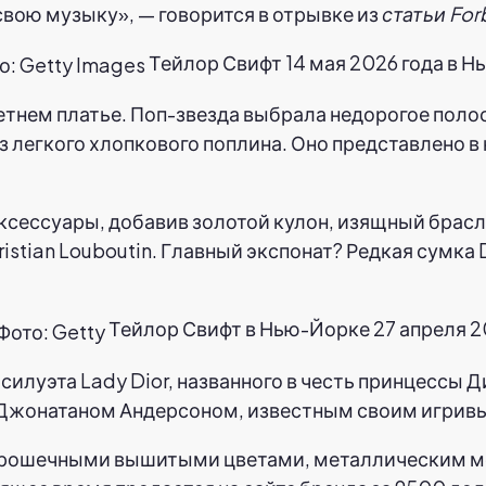
 свою музыку», — говорится в отрывке из
статьи For
Тейлор Свифт 14 мая 2026 года в Н
тнем платье. Поп-звезда выбрала недорогое полоса
з легкого хлопкового поплина. Оно представлено в
аксессуары, добавив золотой кулон, изящный брас
stian Louboutin. Главный экспонат? Редкая сумка D
Тейлор Свифт в Нью-Йорке 27 апреля 20
илуэта Lady Dior, названного в честь принцессы Д
Джонатаном Андерсоном, известным своим игривы
 крошечными вышитыми цветами, металлическим м