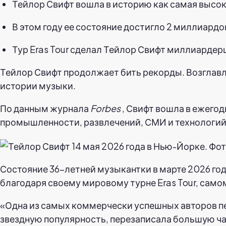
Тейлор Свифт вошла в историю как самая высо
В этом году ее состояние достигло 2 миллиардо
Тур Eras Tour сделал Тейлор Свифт миллиардерш
Тейлор Свифт продолжает бить рекорды. Возглавл
истории музыки.
По данным журнала
Forbes
, Свифт вошла в ежегод
промышленности, развлечений, СМИ и технологий
Состояние 36-летней музыкантки в марте 2026 го
благодаря своему мировому турне Eras Tour, само
«Одна из самых коммерчески успешных авторов пе
звездную популярность, перезаписала большую час