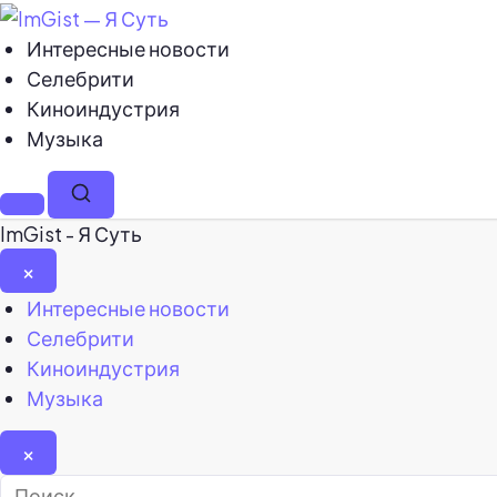
Интересные новости
Селебрити
Киноиндустрия
Музыка
Меню
Поиск
ImGist - Я Суть
×
Закрыть
Интересные новости
меню
Селебрити
Киноиндустрия
Музыка
×
Найти: