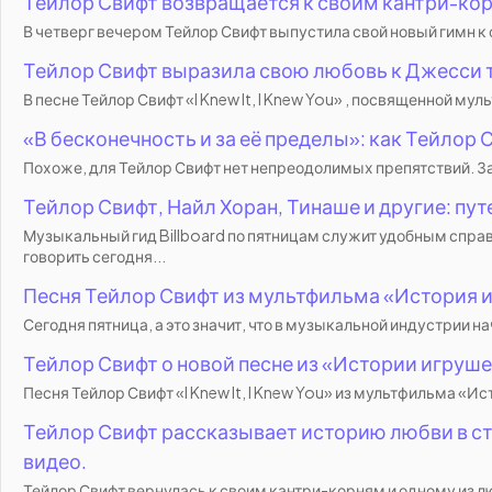
Тейлор Свифт возвращается к своим кантри-кор
В четверг вечером Тейлор Свифт выпустила свой новый гимн к 
Тейлор Свифт выразила свою любовь к Джесси т
В песне Тейлор Свифт «I Knew It, I Knew You» , посвященной 
«В бесконечность и за её пределы»: как Тейлор
Похоже, для Тейлор Свифт нет непреодолимых препятствий. Запи
Тейлор Свифт, Найл Хоран, Тинаше и другие: пу
Музыкальный гид Billboard по пятницам служит удобным спр
говорить сегодня...
Песня Тейлор Свифт из мультфильма «История и
Сегодня пятница, а это значит, что в музыкальной индустрии н
Тейлор Свифт о новой песне из «Истории игрушек
Песня Тейлор Свифт «I Knew It, I Knew You» из мультфильма «Ис
Тейлор Свифт рассказывает историю любви в сти
видео.
Тейлор Свифт вернулась к своим кантри-корням и одному из люб