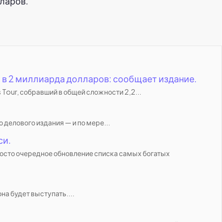
лларов.
в 2 миллиарда долларов: сообщает издание.
Tour, собравший в общей сложности 2,2...
делового издания — и по мере...
си.
росто очередное обновление списка самых богатых
на будет выступать....