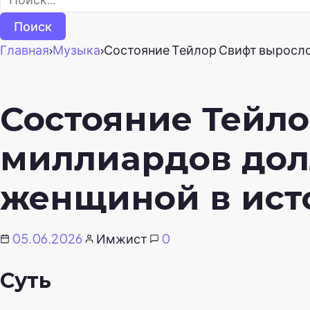
Главная
›
Музыка
›
Состояние Тейлор Свифт выросло 
Состояние Тейло
миллиардов долл
женщиной в ист
05.06.2026
Имжист
0
Суть