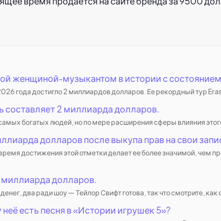
оящее время продается на сайте бренда за 9500 до
той женщиной-музыкантом в истории с состоянием 
26 года достигло 2 миллиардов долларов. Ее рекордный тур Eras 
рь составляет 2 миллиарда долларов.
амых богатых людей, но по мере расширения сферы влияния этого 
ллиарда долларов после выкупа прав на свои запи
время достижения этой отметки делает ее более значимой, чем п
2 миллиарда долларов.
денег, два ради шоу — Тейлор Свифт готова, так что смотрите, как о
 неё есть песня в «Истории игрушек 5»?