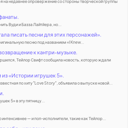
ря на недавнее опровержение со стороны творческой группы
 фанаты.
ть Вуди и Базза Лайтйера, но...
ала писать песни для этих персонажей».
ригинальную песню под названием «I Knew...
— возвращение к кантри-музыке.
авершился, Тейлор Свифт сообщила новость, которую ждали
 из «Истории игрушек 5».
стная по хиту "Love Story", объявила о выпуске новой...
и.
шек 5» в эту пятницу...
 интенсивнее — и поп-исполнители, такие как Тейлор...