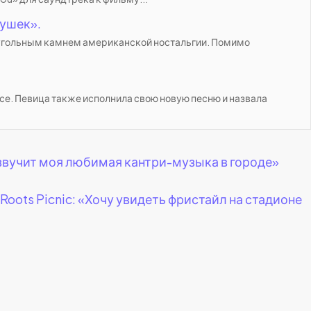
рушек».
еугольным камнем американской ностальгии. Помимо
е. Певица также исполнила свою новую песню и назвала
 звучит моя любимая кантри-музыка в городе»
oots Picnic: «Хочу увидеть фристайл на стадионе