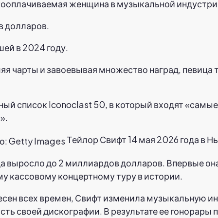
кооплачиваемая женщина в музыкальной индустри
в долларов.
ей в 2024 году.
яя чарты и завоевывая множество наград, певица 
ный список Iconoclast 50, в который входят «сам
».
Тейлор Свифт 14 мая 2026 года в Н
да выросло до 2 миллиардов долларов. Впервые он
му кассовому концертному туру в истории.
сен всех времен, Свифт изменила музыкальную инд
ть своей дискографии. В результате ее гонорары п