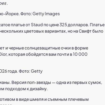
bes
.
ью-Йорке. Фото: Getty Images
тое платье от Staud по цене 325 долларов. Платье
 нескольких цветовых вариантах, но на Свифт было
лет и черные солнцезащитные очки в форме
ior, которая обойдется вам почти в 10 000
26 года. Фото: Getty
ианы. Версия поп-звезды — одна из первых сумок,
м подходом к дизайну.
отивом в виде шмеля и съемным плечевым