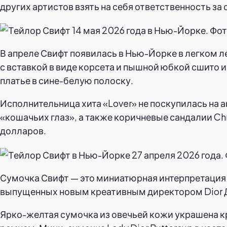
других артистов взять на себя ответственность за
В апреле Свифт появилась в Нью-Йорке в легком ле
с вставкой в виде корсета и пышной юбкой сшито и
платье в сине-белую полоску.
Исполнительница хита «Lover» не поскупилась на 
«кошачьих глаз», а также коричневые сандалии Chri
долларов.
Сумочка Свифт — это миниатюрная интерпретация с
выпущенных новым креативным директором Dior 
Ярко-желтая сумочка из овечьей кожи украшена