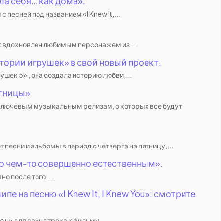
ла себя… как дома».
песней под названием «I Knew It,...
рек вдохновлен любимым персонажем из...
тории игрушек» в свой новый проект.
шек 5» , она создала историю любви,...
ятницы»
ключевым музыкальным релизам, о которых все будут
песни и альбомы в период с четверга на пятницу,...
ало чем-то совершенно естественным».
о после того,...
 на песню «I Knew It, I Knew You»: смотрите
You» для саундтрека к фильму...