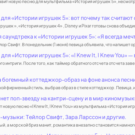
авит новую песню для мультфильма «История игрушек 5», несмот
для «Истории игрушек 5»: вот почему так считают
ек », «История игрушек 4» , Disney и Pixar готовы снова объедини
саундтрека к «Истории игрушек 5»: «Я всегда мечт
ор Свифт. В понедельник (1 июня) певица объявила, что напишет о
ля «Истории игрушек 5»: «I Knew It, I Knew You» 
го интриги. После того, как таймер обратного отсчета отсчета з
 богемный коттеджкор-образ на фоне анонса песни
 фирменный стиль, выбрав образ в стиле коттеджкор. Певица, изве
нет поп-звезду на кантри-сцену и в мир киномузык
 новую песню «I Knew It, I Knew You» из мультфильма «История игру
музыки: Тейлор Свифт, Зара Ларссон и другие.
ый, а морской бриз манит, романтика внезапно становится намного