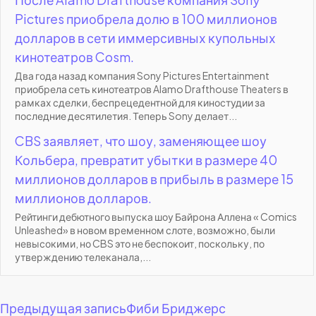
Pictures приобрела долю в 100 миллионов
долларов в сети иммерсивных купольных
кинотеатров Cosm.
Два года назад компания Sony Pictures Entertainment
приобрела сеть кинотеатров Alamo Drafthouse Theaters в
рамках сделки, беспрецедентной для киностудии за
последние десятилетия. Теперь Sony делает...
CBS заявляет, что шоу, заменяющее шоу
Кольбера, превратит убытки в размере 40
миллионов долларов в прибыль в размере 15
миллионов долларов.
Рейтинги дебютного выпуска шоу Байрона Аллена « Comics
Unleashed» в новом временном слоте, возможно, были
невысокими, но CBS это не беспокоит, поскольку, по
утверждению телеканала,...
Навигация
Предыдущая запись
Фиби Бриджерс