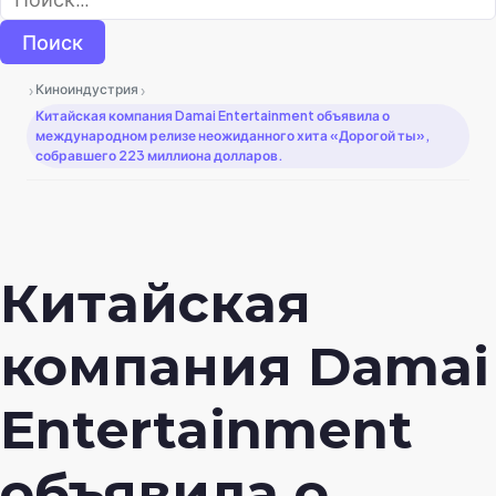
›
›
Киноиндустрия
Китайская компания Damai Entertainment объявила о
международном релизе неожиданного хита «Дорогой ты»,
собравшего 223 миллиона долларов.
Китайская
компания Damai
Entertainment
объявила о