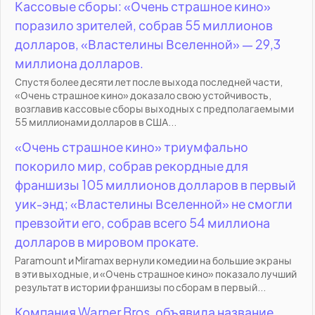
Кассовые сборы: «Очень страшное кино»
поразило зрителей, собрав 55 миллионов
долларов, «Властелины Вселенной» — 29,3
миллиона долларов.
Спустя более десяти лет после выхода последней части,
«Очень страшное кино» доказало свою устойчивость,
возглавив кассовые сборы выходных с предполагаемыми
55 миллионами долларов в США...
«Очень страшное кино» триумфально
покорило мир, собрав рекордные для
франшизы 105 миллионов долларов в первый
уик-энд; «Властелины Вселенной» не смогли
превзойти его, собрав всего 54 миллиона
долларов в мировом прокате.
Paramount и Miramax вернули комедии на большие экраны
в эти выходные, и «Очень страшное кино» показало лучший
результат в истории франшизы по сборам в первый...
Компания Warner Bros. объявила название