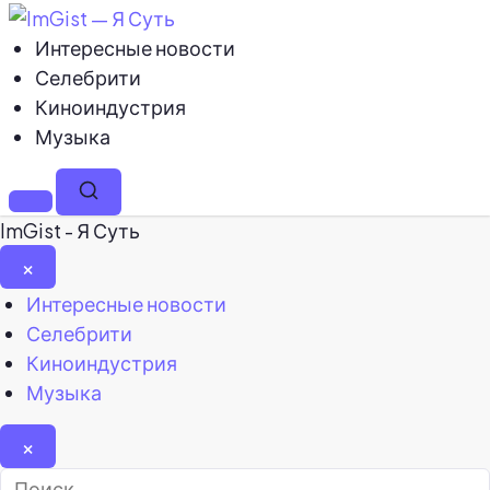
Интересные новости
Селебрити
Киноиндустрия
Музыка
Меню
Поиск
ImGist - Я Суть
×
Закрыть
Интересные новости
меню
Селебрити
Киноиндустрия
Музыка
×
Найти: