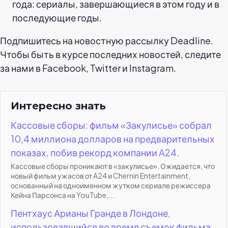
года: сериалы, завершающиеся в этом году и в
последующие годы.
Подпишитесь на новостную рассылку Deadline.
Чтобы быть в курсе последних новостей, следите
за нами в Facebook, Twitter и Instagram.
Интересно знать
Кассовые сборы: фильм «Закулисье» собрал
10,4 миллиона долларов на предварительных
показах, побив рекорд компании A24.
Кассовые сборы проникают в «закулисье». Ожидается, что
новый фильм ужасов от A24 и Chernin Entertainment,
основанный на одноименном жутком сериале режиссера
Кейна Парсонса на YouTube,...
Пентхаус Арианы Гранде в Лондоне,
использовавшийся во время съемок фильма