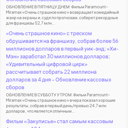
ОБНОВЛЕНИЕ В ПЯТНИЦУ ДНЕМ: Фильм Paramount-
Miramax «Очень страшное кино » возвращает комедийный
жанр на экраны и, судя по прогнозам, соберет рекордные
для франшизы 52,7 млн...
«Очень страшное кино» с треском
обрушивается на франшизу, собрав более 56
миллионов долларов в первый уик-энд; «Хи-
Мэн» заработал 30 миллионов долларов;
«Удивительный цифровой цирк»
рассчитывает собрать 22 миллиона
долларов за 4 дня – Обновление кассовых
сборов
ОБНОВЛЕНИЕ В СУББОТУ УТРОМ: Фильм Paramount-
Miramax «Очень страшное кино » вчера показал хорошие
результаты, собрав в первый день/превью 24,7 млн
долларов , что является отличным...
Фильм «Закулисье» стал самым кассовым