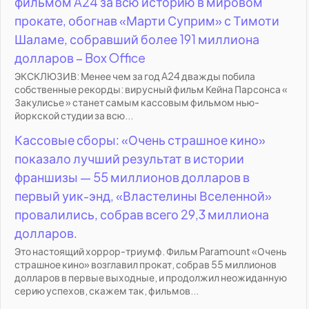
фильмом A24 за всю историю в мировом
прокате, обогнав «Марти Суприм» с Тимоти
Шаламе, собравший более 191 миллиона
долларов – Box Office
ЭКСКЛЮЗИВ: Менее чем за год A24 дважды побила
собственные рекорды: вирусный фильм Кейна Парсонса «
Закулисье » станет самым кассовым фильмом нью-
йоркской студии за всю...
Кассовые сборы: «Очень страшное кино»
показало лучший результат в истории
франшизы — 55 миллионов долларов в
первый уик-энд, «Властелины Вселенной»
провалились, собрав всего 29,3 миллиона
долларов.
Это настоящий хоррор-триумф. Фильм Paramount «Очень
страшное кино» возглавил прокат, собрав 55 миллионов
долларов в первые выходные, и продолжил неожиданную
серию успехов, скажем так, фильмов...