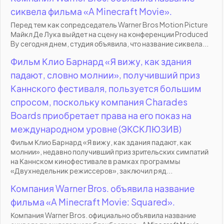
сиквела фильма «A Minecraft Movie».
Перед тем как сопредседатель Warner Bros Motion Picture
Майкл Де Лука выйдет на сцену на конференции Produced
By сегодня днем, студия объявила, что название сиквела...
Фильм Клио Барнард «Я вижу, как здания
падают, словно молнии», получивший приз
Каннского фестиваля, пользуется большим
спросом, поскольку компания Charades
Boards приобретает права на его показ на
международном уровне (ЭКСКЛЮЗИВ)
Фильм Клио Барнард «Я вижу, как здания падают, как
молнии», недавно получивший приз зрительских симпатий
на Каннском кинофестивале в рамках программы
«Двухнедельник режиссеров», заключил ряд...
Компания Warner Bros. объявила название
фильма «A Minecraft Movie: Squared».
Компания Warner Bros. официально объявила название