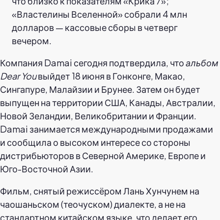
что близко к показателям «Крика 7»;
«Властелины Вселенной» собрали 4 млн
долларов — кассовые сборы в четверг
вечером.
Компания Damai сегодня подтвердила, что
альбом
Dear You
выйдет 18 июня в Гонконге, Макао,
Сингапуре, Малайзии и Брунее. Затем он будет
выпущен на территории США, Канады, Австралии,
Новой Зеландии, Великобритании и Франции.
Damai занимается международными продажами
и сообщила о высоком интересе со стороны
дистрибьюторов в Северной Америке, Европе и
Юго-Восточной Азии.
Фильм, снятый режиссёром Лань Хунчунем на
чаошаньском (теочуском) диалекте, а не на
стандартном китайском языке, что делает его