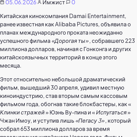
05.06.2026
Имжист
0
Китайская кинокомпания Damai Entertainment,
ранее известная как Alibaba Pictures, объявила о
планах международного проката неожиданно
успешного фильма
«Дорогая ты»
, собравшего 223
миллиона долларов, начиная с Гонконга и других
китайскоязычных территорий в конце этого
месяца.
Этот относительно небольшой драматический
фильм, вышедший 30 апреля, удивил местную
киноиндустрию, став вторым самым кассовым
фильмом года, обогнав такие блокбастеры, как «
Клинки стражей
» Юэнь Ву-пина и «
Испугаться
»
Чжан Имоу, и уступив лишь
«Пегасу 3»
, который
собрал 653 миллиона долларов за время
празднования китайского Нового года. Фильм