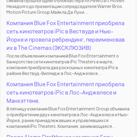
сиквела прошлогоднего блокбастера «A Minecraft Movie» .
Незадолго до презентации сопредседателя Warner Bros.
Motion Picture Group Майкла Де Луки...
Компания Blue Fox Entertainment приобрела
сеть кинотеатров iPic в Вествуде и Нью-
Йорке и провела ребрендинг, переименовав
их в The Cinemas (ЭКСКЛЮЗИВ)
После объявления компанией Blue Fox Entertainment о
банкротстве сети кинотеатров iPic Theaters в марте,
компания приобрела два роскошных кинотеатра iPic в
районе Вествуд-Виллидж в Лос-Анджелесе...
Компания Blue Fox Entertainment приобрела
сеть кинотеатров iPic в Лос-Анджелесе и
Манхэттене.
В пятницу компания Blue Fox Entertainment Group объявила
о приобретении двух кинотеатров в Лос-Анджелесе и Нью-
Йорке, ранее принадлежавших и управлявшихся
компанией iPic Theaters. Компания, занимающаяся...
После Alamo Drafthouse компания Sony