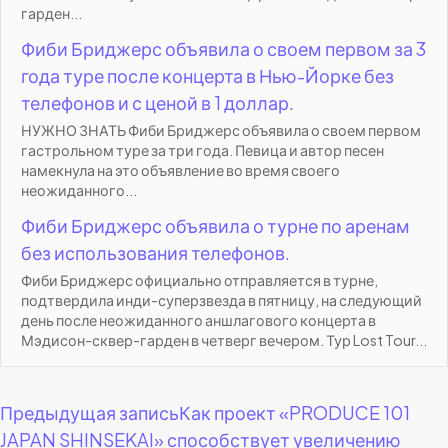
гарден...
Фиби Бриджерс объявила о своем первом за 3
года туре после концерта в Нью-Йорке без
телефонов и с ценой в 1 доллар.
НУЖНО ЗНАТЬ Фиби Бриджерс объявила о своем первом
гастрольном туре за три года. Певица и автор песен
намекнула на это объявление во время своего
неожиданного...
Фиби Бриджерс объявила о турне по аренам
без использования телефонов.
Фиби Бриджерс официально отправляется в турне,
подтвердила инди-суперзвезда в пятницу, на следующий
день после неожиданного аншлагового концерта в
Мэдисон-сквер-гарден в четверг вечером. Тур Lost Tour...
Навигация
Предыдущая запись
Как проект «PRODUCE 101
JAPAN SHINSEKAI» способствует увеличению