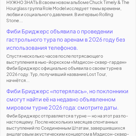
НУЖНО ЗНАТЬ В своем новом альбоме Chuck Timely & The
Hourglass группа Role Model исследует темы времени,
любви и социального давления. В интервью Rolling
Stone...
Фиби Бриджерс объявила о проведении
гастрольного тура по аренам в 2026 году без
использования телефонов.
Спустя несколько часов после потрясающего
выступления в нью-йоркском «Мэдисон-сквер-гарден»
Фиби Бриджерс официально объявила о своем турне в
2026 году. Тур, получивший название Lost Tour,
начнётся...
Фиби Бриджерс «потерялась», но поклонники
смогут найти её на недавно объявленном
мировом турне 2026 года: смотрите даты.
Фиби Бриджерс отправляется в турне — но на этот раз по-
настоящему. После нескольких месяцев спонтанных
выступлений по Соединенным Штатам, завершившихся
аншлаговым акустическим концертом в Мэдисон-сквер-