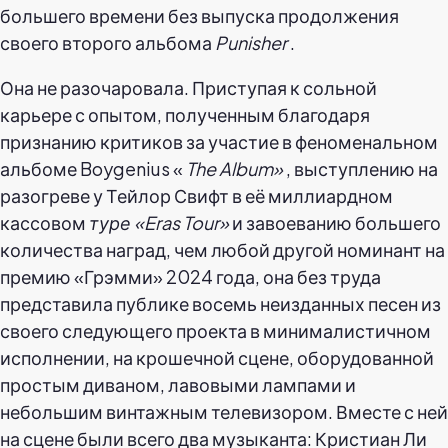
большего времени без выпуска продолжения
своего второго альбома
Punisher
.
Она не разочаровала. Приступая к сольной
карьере с опытом, полученным благодаря
признанию критиков за участие в феноменальном
альбоме Boygenius «
The Album»
, выступлению на
разогреве у Тейлор Свифт в её миллиардном
кассовом
туре «Eras Tour»
и завоеванию большего
количества наград, чем любой другой номинант на
премию «Грэмми» 2024 года, она без труда
представила публике восемь неизданных песен из
своего следующего проекта в минималистичном
исполнении, на крошечной сцене, оборудованной
простым диваном, лавовыми лампами и
небольшим винтажным телевизором. Вместе с ней
на сцене были всего два музыканта: Кристиан Ли