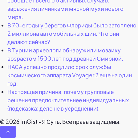
сообщает всего о 5 активных случаях
заражения личинками мясной мухи нового
мира.
В 70-е годы у берегов Флориды было затоплено
2 миллиона автомобильных шин. Что они
делают сейчас?
В Турции археологи обнаружили мозаику
возрастом 1500 лет под древней Смирной.
НАСА успешно продлило срок службы
космического аппарата Voyager 2 еще на один
год.
Настоящая причина, почему групповые
решения предпочтительнее индивидуальных
(подсказка: дело не в усреднении).
© 2026 ImGist - Я Суть. Все права защищены.
↑