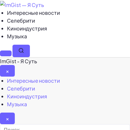
Интересные новости
Селебрити
Киноиндустрия
Музыка
Меню
Поиск
ImGist - Я Суть
×
Закрыть
Интересные новости
меню
Селебрити
Киноиндустрия
Музыка
×
Найти: