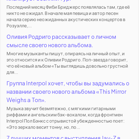
Последний месяц Фиби Бриджерс появлялась там, где её
никто не ожидал. В начале мая певица и автор песен
начала серию неожиданных акустических концертов в
Розуэлле,...
Оливия Родриго рассказывает о личном
смысле своего нового альбома.
Многие музыканты пишут, опираясь на личный опыт, и
это относится и к Оливии Родриго. Поп-звезда говорит,
что её новый альбом «Ты выглядишь довольно грустной
для...
Группа Interpol хочет, чтобы вы задумались о
названии своего нового альбома «This Mirror
Weighs a Ton».
Музыка звучит безмятежно, с мягкими гитарными
риффами и ангельским бэк-вокалом, когда фронтмен
Interpol Пол Бэнкс с отрывистой убежденностью поет:
«Это зеркало весит тонну, но, по...
7 лучших моментов с выступления Jay-Z в