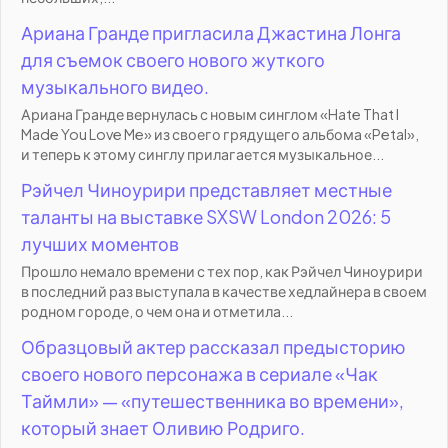
Ариана Гранде пригласила Джастина Лонга
для съемок своего нового жуткого
музыкального видео.
Ариана Гранде вернулась с новым синглом «Hate That I
Made You Love Me» из своего грядущего альбома «Petal»,
и теперь к этому синглу прилагается музыкальное...
Рэйчел Чиноурири представляет местные
таланты на выставке SXSW London 2026: 5
лучших моментов
Прошло немало времени с тех пор, как Рэйчел Чиноурири
в последний раз выступала в качестве хедлайнера в своем
родном городе, о чем она и отметила...
Образцовый актер рассказал предысторию
своего нового персонажа в сериале «Чак
Таймли» — «путешественника во времени»,
который знает Оливию Родриго.