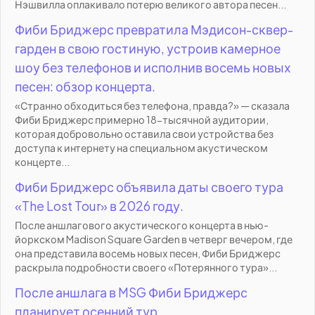
Нэшвилла оплакивало потерю великого автора песен...
Фиби Бриджерс превратила Мэдисон-сквер-
гарден в свою гостиную, устроив камерное
шоу без телефонов и исполнив восемь новых
песен: обзор концерта.
«Странно обходиться без телефона, правда?» — сказала
Фиби Бриджерс примерно 18-тысячной аудитории,
которая добровольно оставила свои устройства без
доступа к интернету на специальном акустическом
концерте...
Фиби Бриджерс объявила даты своего тура
«The Lost Tour» в 2026 году.
После аншлагового акустического концерта в нью-
йоркском Madison Square Garden в четверг вечером, где
она представила восемь новых песен, Фиби Бриджерс
раскрыла подробности своего «Потерянного тура»...
После аншлага в MSG Фиби Бриджерс
планирует осенний тур.