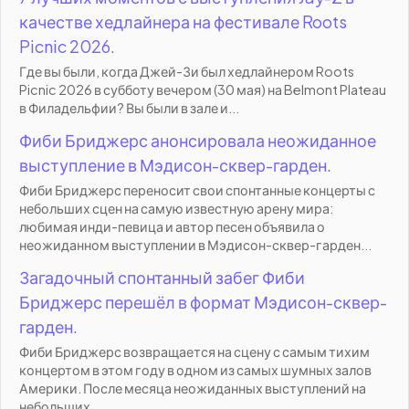
качестве хедлайнера на фестивале Roots
Picnic 2026.
Где вы были, когда Джей-Зи был хедлайнером Roots
Picnic 2026 в субботу вечером (30 мая) на Belmont Plateau
в Филадельфии? Вы были в зале и...
Фиби Бриджерс анонсировала неожиданное
выступление в Мэдисон-сквер-гарден.
Фиби Бриджерс переносит свои спонтанные концерты с
небольших сцен на самую известную арену мира:
любимая инди-певица и автор песен объявила о
неожиданном выступлении в Мэдисон-сквер-гарден...
Загадочный спонтанный забег Фиби
Бриджерс перешёл в формат Мэдисон-сквер-
гарден.
Фиби Бриджерс возвращается на сцену с самым тихим
концертом в этом году в одном из самых шумных залов
Америки. После месяца неожиданных выступлений на
небольших,...