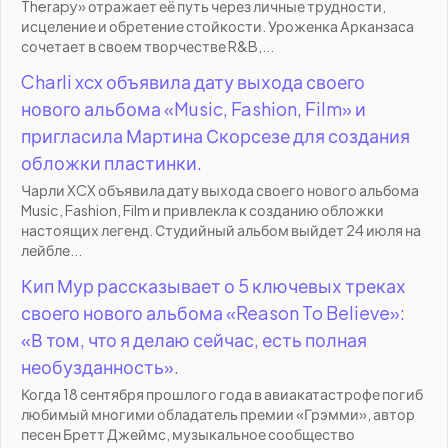
Therapy» отражает её путь через личные трудности,
исцеление и обретение стойкости. Уроженка Арканзаса
сочетает в своем творчестве R&B,...
Charli xcx объявила дату выхода своего
нового альбома «Music, Fashion, Film» и
пригласила Мартина Скорсезе для создания
обложки пластинки.
Чарли XCX объявила дату выхода своего нового альбома
Music, Fashion, Film и привлекла к созданию обложки
настоящих легенд. Студийный альбом выйдет 24 июля на
лейбле...
Кип Мур рассказывает о 5 ключевых треках
своего нового альбома «Reason To Believe»:
«В том, что я делаю сейчас, есть полная
необузданность».
Когда 18 сентября прошлого года в авиакатастрофе погиб
любимый многими обладатель премии «Грэмми», автор
песен Бретт Джеймс, музыкальное сообщество