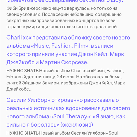
Фиби Бриджерс наконец-то вернулась, но только на
своих условиях. После серии небольших, совершенно
секретных импровизированных концертов по всей
стране, кумир инди-рока только что отыграла свой...
Charli xcx представила обложку своего нового
альбома «Music, Fashion, Film», в записи
которого приняли участие Джон Кейл, Марк
Джейкобс и Мартин Скорсезе.
НУЖНО ЗНАТЬ Новый альбом Charli xcx «Music, Fashion,
Film» выйдет в пятницу, 24 июля. На обложке альбома,
снятой Эйданом Замири, изображены Джон Кейл, Марк
Джейкобс...
Сесили Уилборн откровенно рассказала о
реальных источниках вдохновения для своего
нового альбома «Soul Therapy»: «Я знаю, как
сильно я боролась» (эксклюзив)
НУЖНО ЗНАТЬ Новый альбом Сесили Уилборн «Soul