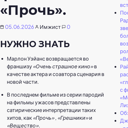
вс
«Прочь».
По
Ра
05.06.2026
Имжист
0
зв
бо
НУЖНО ЗНАТЬ
во
ро
Марлон Уэйанс возвращается во
«В
франшизу
«Очень страшное кино»
в
Ра
качестве актера и соавтора сценария в
ра
новой части.
«г
с 
В последнем фильме из серии пародий
«М
на фильмы ужасов представлены
Ли
сатирические интерпретации таких
Обз
хитов, как
«Прочь»
,
«Грешники»
и
Дж
«Вещество».