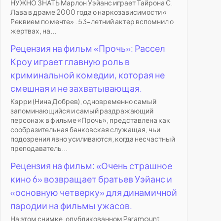
НУЖНО ЗНАТЬ Марлон Уэйанс играет Тайрона С.
Лава в драме 2000 года о наркозависимости «
Реквием по мечте» . 53-летний актер вспомнил о
жертвах, на...
Рецензия на фильм «Прочь»: Рассел
Кроу играет главную роль в
криминальной комедии, которая не
смешная и не захватывающая.
Кэрри (Нина Добрев), одновременно самый
запоминающийся и самый раздражающий
персонаж в фильме «Прочь», представлена как
сообразительная банковская служащая, чьи
подозрения явно усиливаются, когда несчастный
преподаватель...
Рецензия на фильм: «Очень страшное
кино 6» возвращает братьев Уэйанс и
«основную четверку» для динамичной
пародии на фильмы ужасов.
На этом снимке, опубликованном Paramount