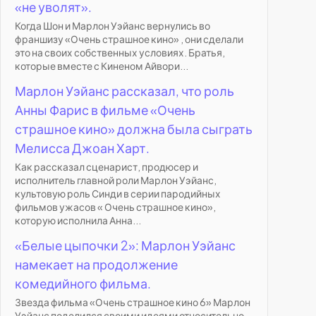
«не уволят».
Когда Шон и Марлон Уэйанс вернулись во
франшизу «Очень страшное кино» , они сделали
это на своих собственных условиях. Братья,
которые вместе с Киненом Айвори...
Марлон Уэйанс рассказал, что роль
Анны Фарис в фильме «Очень
страшное кино» должна была сыграть
Мелисса Джоан Харт.
Как рассказал сценарист, продюсер и
исполнитель главной роли Марлон Уэйанс,
культовую роль Синди в серии пародийных
фильмов ужасов « Очень страшное кино»,
которую исполнила Анна...
«Белые цыпочки 2»: Марлон Уэйанс
намекает на продолжение
комедийного фильма.
Звезда фильма «Очень страшное кино 6» Марлон
Уэйанс поделился своими идеями относительно