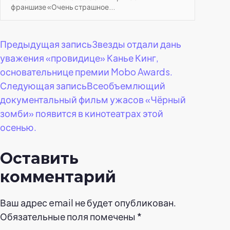
франшизе «Очень страшное...
Навигация
Предыдущая запись
Звезды отдали дань
уважения «провидице» Канье Кинг,
по
основательнице премии Mobo Awards.
Следующая запись
Всеобъемлющий
записям
документальный фильм ужасов «Чёрный
зомби» появится в кинотеатрах этой
осенью.
Оставить
комментарий
Ваш адрес email не будет опубликован.
Обязательные поля помечены
*