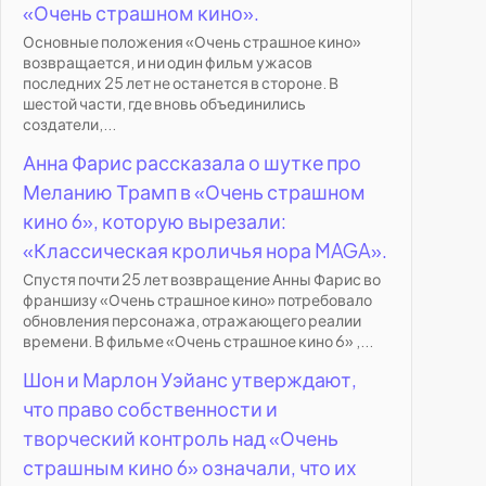
«Очень страшном кино».
Основные положения «Очень страшное кино»
возвращается, и ни один фильм ужасов
последних 25 лет не останется в стороне. В
шестой части, где вновь объединились
создатели,...
Анна Фарис рассказала о шутке про
Меланию Трамп в «Очень страшном
кино 6», которую вырезали:
«Классическая кроличья нора MAGA».
Спустя почти 25 лет возвращение Анны Фарис во
франшизу «Очень страшное кино» потребовало
обновления персонажа, отражающего реалии
времени. В фильме «Очень страшное кино 6» ,...
Шон и Марлон Уэйанс утверждают,
что право собственности и
творческий контроль над «Очень
страшным кино 6» означали, что их