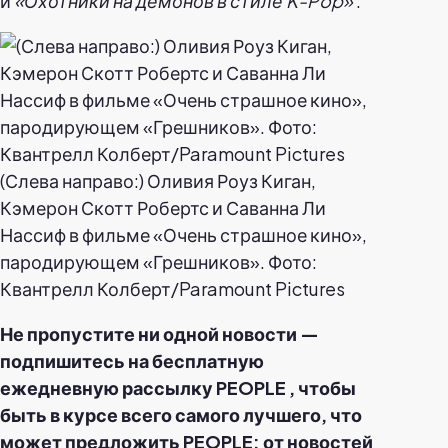
и
«Охотники на демонов в стиле K-Pop»
.
(Слева направо:) Оливия Роуз Киган,
Кэмерон Скотт Робертс и Саванна Ли
Нассиф в фильме «Очень страшное кино»,
пародирующем «Грешников». Фото:
Квантрелл Колберт/Paramount Pictures
Не пропустите ни одной новости —
подпишитесь на
бесплатную
ежедневную рассылку PEOPLE
, чтобы
быть в курсе всего самого лучшего, что
может предложить PEOPLE: от новостей