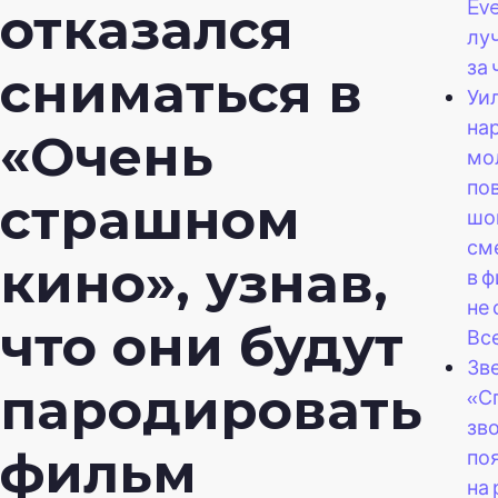
Ev
отказался
лу
за
сниматься в
Уи
на
«Очень
мо
по
страшном
шо
см
кино», узнав,
в 
не 
что они будут
Вс
Зв
пародировать
«С
зв
фильм
по
на