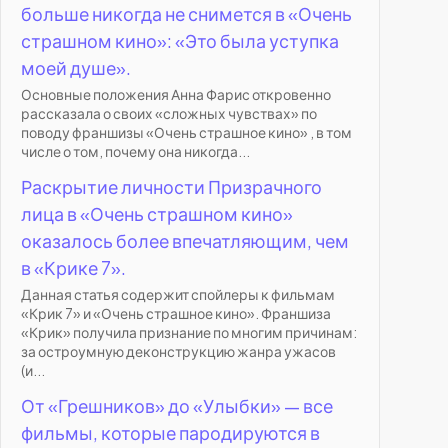
больше никогда не снимется в «Очень
страшном кино»: «Это была уступка
моей душе».
Основные положения Анна Фарис откровенно
рассказала о своих «сложных чувствах» по
поводу франшизы «Очень страшное кино» , в том
числе о том, почему она никогда...
Раскрытие личности Призрачного
лица в «Очень страшном кино»
оказалось более впечатляющим, чем
в «Крике 7».
Данная статья содержит спойлеры к фильмам
«Крик 7» и «Очень страшное кино». Франшиза
«Крик» получила признание по многим причинам:
за остроумную деконструкцию жанра ужасов
(и...
От «Грешников» до «Улыбки» — все
фильмы, которые пародируются в