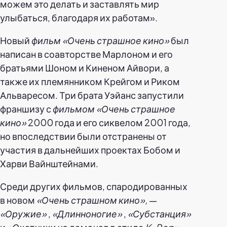
можем это делать и заставлять мир
улыбаться, благодаря их работам».
Новый
фильм «Очень страшное кино»
был
написан в соавторстве Марлоном и его
братьями Шоном и Киненом Айвори, а
также их племянником Крейгом и Риком
Альваресом. Три брата Уэйанс запустили
франшизу с
фильмом «Очень страшное
кино»
2000 года и его сиквелом 2001 года,
но впоследствии были отстранены от
участия в дальнейших проектах Бобом и
Харви Вайнштейнами.
Среди других фильмов, спародированных
в новом
«Очень страшном кино»,
—
«Оружие»
,
«Длинноногие»
,
«Субстанция»