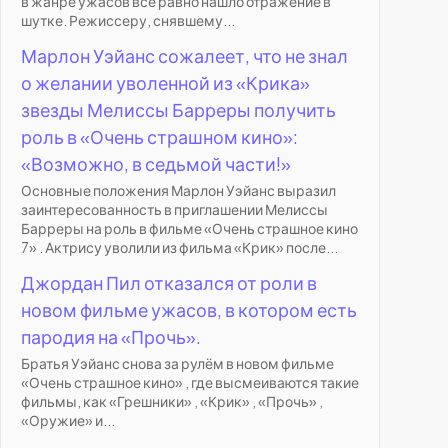
в жанре ужасов всё равно нашло отражение в
шутке. Режиссеру, снявшему...
Марлон Уэйанс сожалеет, что не знал
о желании уволенной из «Крика»
звезды Мелиссы Барреры получить
роль в «Очень страшном кино»:
«Возможно, в седьмой части!»
Основные положения Марлон Уэйанс выразил
заинтересованность в приглашении Мелиссы
Барреры на роль в фильме «Очень страшное кино
7» . Актрису уволили из фильма «Крик» после...
Джордан Пил отказался от роли в
новом фильме ужасов, в котором есть
пародия на «Прочь».
Братья Уэйанс снова за рулём в новом фильме
«Очень страшное кино» , где высмеиваются такие
фильмы, как «Грешники» , «Крик» , «Прочь» ,
«Оружие» и...