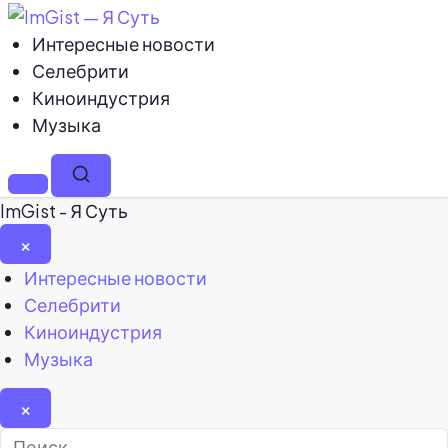
Интересные новости
Селебрити
Киноиндустрия
Музыка
Меню
Поиск
ImGist - Я Суть
×
Закрыть
Интересные новости
меню
Селебрити
Киноиндустрия
Музыка
×
Найти: