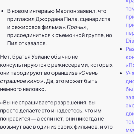
«р
тем
В новом интервью Марлон заявил, что
пр
пригласил Джордана Пила, сценариста
при
и режиссера фильма «
Прочь»
,
пе
присоединиться к съемочной группе, но
Dis
Пил отказался.
Ра
Нет, братья Уэйанс обычно не
ко
консультируются с режиссерами, которых
«П
они пародируют во франшизе
«Очень
Уч
страшное кино»
. Да, это может быть
ди
немного неловко.
бы
за
«Вы не спрашиваете разрешения, вы
экс
просто делаете это и надеетесь, что им
дв
понравится — а если нет, они никогда не
том
возьмут вас в один из своих фильмов, и это
ме