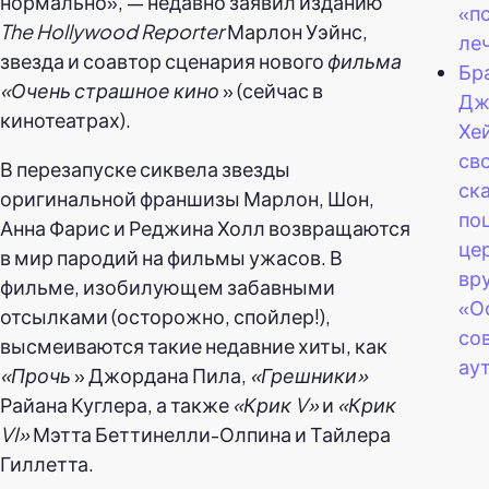
нормально», — недавно заявил изданию
«п
The Hollywood Reporter
Марлон Уэйнс,
ле
звезда и соавтор сценария нового
фильма
Бр
«Очень страшное кино
» (сейчас в
Дж
кинотеатрах).
Хе
св
В перезапуске сиквела звезды
ск
оригинальной франшизы Марлон, Шон,
по
Анна Фарис и Реджина Холл возвращаются
це
в мир пародий на фильмы ужасов. В
вр
фильме, изобилующем забавными
«О
отсылками (осторожно, спойлер!),
со
высмеиваются такие недавние хиты, как
аут
«Прочь
» Джордана Пила,
«Грешники»
Райана Куглера, а также
«Крик V»
и
«Крик
VI»
Мэтта Беттинелли-Олпина и Тайлера
Гиллетта.