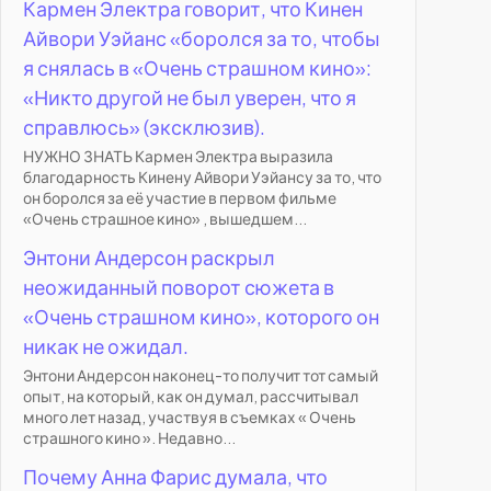
Кармен Электра говорит, что Кинен
Айвори Уэйанс «боролся за то, чтобы
я снялась в «Очень страшном кино»:
«Никто другой не был уверен, что я
справлюсь» (эксклюзив).
НУЖНО ЗНАТЬ Кармен Электра выразила
благодарность Кинену Айвори Уэйансу за то, что
он боролся за её участие в первом фильме
«Очень страшное кино» , вышедшем...
Энтони Андерсон раскрыл
неожиданный поворот сюжета в
«Очень страшном кино», которого он
никак не ожидал.
Энтони Андерсон наконец-то получит тот самый
опыт, на который, как он думал, рассчитывал
много лет назад, участвуя в съемках « Очень
страшного кино ». Недавно...
Почему Анна Фарис думала, что