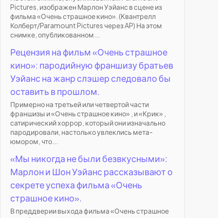
Pictures, изображен Марлон Уэйанс в сцене из
фильма «Очень страшное кино». (Квантрелл
Колберт/Paramount Pictures через AP) На этом
снимке, опубликованном...
Рецензия на фильм «Очень страшное
кино»: пародийную франшизу братьев
Уэйанс на жанр слэшер следовало бы
оставить в прошлом.
Примерно на третьей или четвертой части
франшизы и «Очень страшное кино» , и «Крик» ,
сатирический хоррор, который они изначально
пародировали, настолько увлеклись мета-
юмором, что...
«Мы никогда не были безвкусными»:
Марлон и Шон Уэйанс рассказывают о
секрете успеха фильма «Очень
страшное кино».
В преддверии выхода фильма «Очень страшное