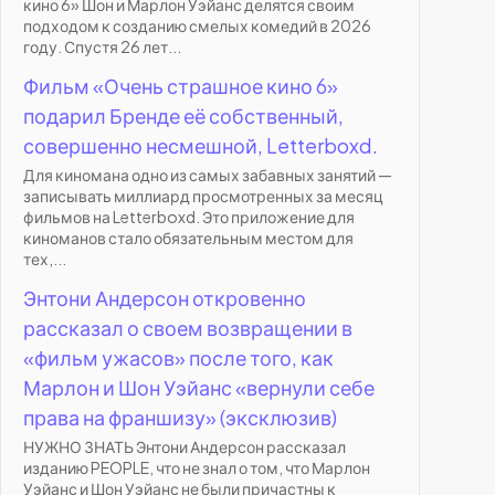
кино 6» Шон и Марлон Уэйанс делятся своим
подходом к созданию смелых комедий в 2026
году. Спустя 26 лет...
Фильм «Очень страшное кино 6»
подарил Бренде её собственный,
совершенно несмешной, Letterboxd.
Для киномана одно из самых забавных занятий —
записывать миллиард просмотренных за месяц
фильмов на Letterboxd. Это приложение для
киноманов стало обязательным местом для
тех,...
Энтони Андерсон откровенно
рассказал о своем возвращении в
«фильм ужасов» после того, как
Марлон и Шон Уэйанс «вернули себе
права на франшизу» (эксклюзив)
НУЖНО ЗНАТЬ Энтони Андерсон рассказал
изданию PEOPLE, что не знал о том, что Марлон
Уэйанс и Шон Уэйанс не были причастны к