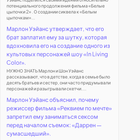
потенциального продолжения фильма «Белые
цыпочки 2» . О создании сиквела к «Белым
цыпочкам»...
Марлон Уэйанс утверждает, что его
брат заплатил ему за шутку, которая
вдохновила его на создание одного из
культовых персонажей шоу «In Living
Color».
НУЖНО ЗНАТЬ Марлон и Шон Уэйанс
рассказывают, что в детстве, когда в семье было
десять братьев и сестер, они часто придумывали
персонажей и разыгрывали скетчи....
Марлон Уэйанс объяснил, почему
режиссер фильма «Реквием по мечте»
запретил ему заниматься сексом
перед началом съемок: «Даррен —
сумасшедший».