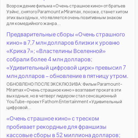
Возрождение фильма «Очень страшное кино» от братьев
Уэйнс, снятого Paramount и Miramax, похоже, станет хитом
этих выходных, что является очень позитивным знаком
для комедийного жанра...
Предварительные сборы «Очень страшного
кино» в 7,7 млн долларов близки к уровню
«Крика 7»; «Властелины Вселенной»
собрали более 4 млн долларов;
«Удивительный цифровой цирк» превысил 7
млн долларов – обновление в пятницу утром.
ОБНОВЛЕНО ПОСЛЕ ЭКСКЛЮЗИВА: Фильм Paramount-
Miramax «Очень страшное кино » возглавит прокат в эти
выходные, но в четверг лидером стал сенсационный
YouTube-проект Fathom Entertainment «Удивительный
цифровой...
«Очень страшное кино» с треском
пробивает рекордные для франшизы
кассовые сборы в 52 миллиона долларов;