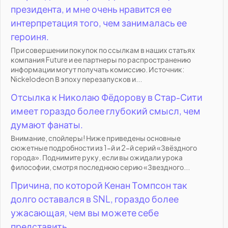
президента, и мне очень нравится ее
интерпретация того, чем занималась ее
героиня.
При совершении покупок по ссылкам в наших статьях
компания Future и ее партнеры по распространению
информации могут получать комиссию. Источник:
Nickelodeon В эпоху перезапусков и...
Отсылка к Николаю Фёдорову в Стар-Сити
имеет гораздо более глубокий смысл, чем
думают фанаты.
Внимание, спойлеры! Ниже приведены основные
сюжетные подробности из 1-й и 2-й серий «Звёздного
города». Поднимите руку, если вы ожидали урока
философии, смотря последнюю серию «Звездного...
Причина, по которой Кенан Томпсон так
долго оставался в SNL, гораздо более
ужасающая, чем вы можете себе
представить.