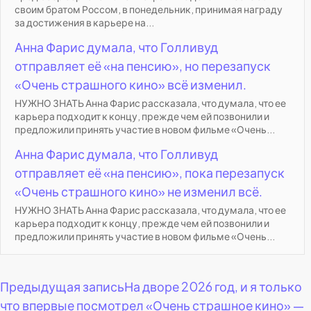
своим братом Россом, в понедельник, принимая награду
за достижения в карьере на...
Анна Фарис думала, что Голливуд
отправляет её «на пенсию», но перезапуск
«Очень страшного кино» всё изменил.
НУЖНО ЗНАТЬ Анна Фарис рассказала, что думала, что ее
карьера подходит к концу, прежде чем ей позвонили и
предложили принять участие в новом фильме «Очень...
Анна Фарис думала, что Голливуд
отправляет её «на пенсию», пока перезапуск
«Очень страшного кино» не изменил всё.
НУЖНО ЗНАТЬ Анна Фарис рассказала, что думала, что ее
карьера подходит к концу, прежде чем ей позвонили и
предложили принять участие в новом фильме «Очень...
Навигация
Предыдущая запись
На дворе 2026 год, и я только
что впервые посмотрел «Очень страшное кино» —