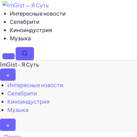
Интересные новости
Селебрити
Киноиндустрия
Музыка
Меню
Поиск
ImGist - Я Суть
×
Закрыть
Интересные новости
меню
Селебрити
Киноиндустрия
Музыка
×
Найти: