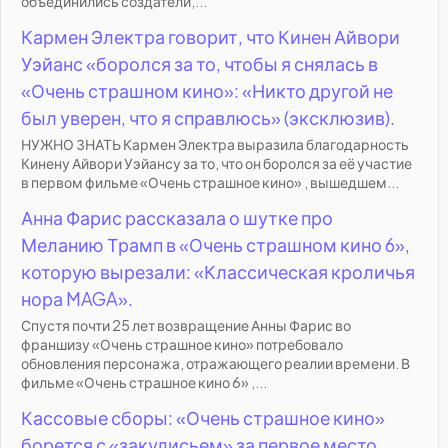
объединились создатели,...
Кармен Электра говорит, что Кинен Айвори
Уэйанс «боролся за то, чтобы я снялась в
«Очень страшном кино»: «Никто другой не
был уверен, что я справлюсь» (эксклюзив).
НУЖНО ЗНАТЬ Кармен Электра выразила благодарность
Кинену Айвори Уэйансу за то, что он боролся за её участие
в первом фильме «Очень страшное кино» , вышедшем...
Анна Фарис рассказала о шутке про
Меланию Трамп в «Очень страшном кино 6»,
которую вырезали: «Классическая кроличья
нора MAGA».
Спустя почти 25 лет возвращение Анны Фарис во
франшизу «Очень страшное кино» потребовало
обновления персонажа, отражающего реалии времени. В
фильме «Очень страшное кино 6» ,...
Кассовые сборы: «Очень страшное кино»
борется с «закулисьем» за первое место,