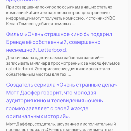
При совершении покупок по ссылкам в наших статьях
компания Future и ее партнеры по распространению
информации могут получать комиссию. Источник: NBC
Кенан Томпсон добился немалых...
Фильм «Очень страшное кино 6» подарил
Бренде её собственный, совершенно
несмешной, Letterboxd.
Для киномана одно из самых забавных занятий —
записывать миллиард просмотренных за месяц фильмов
на Letterboxd. Это приложение для киноманов стало
обязательным местом для тех,...
Создатель сериала «Очень странные дела»
Мэтт Даффер говорит, что молодая
аудитория кино и телевидения «очень
громко заявляет о своей жажде
оригинальных историй».
Мэтт Даффер, создатель, шоураннер и исполнительный
продюсер сериала «Очень странные дела» вместе со