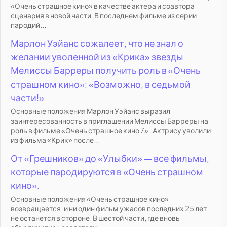
«Очень страшное кино» в качестве актера и соавтора
сценария в новой части. В последнем фильме из серии
пародий...
Марлон Уэйанс сожалеет, что не знал о
желании уволенной из «Крика» звезды
Мелиссы Барреры получить роль в «Очень
страшном кино»: «Возможно, в седьмой
части!»
Основные положения Марлон Уэйанс выразил
заинтересованность в приглашении Мелиссы Барреры на
роль в фильме «Очень страшное кино 7» . Актрису уволили
из фильма «Крик» после...
От «Грешников» до «Улыбки» — все фильмы,
которые пародируются в «Очень страшном
кино».
Основные положения «Очень страшное кино»
возвращается, и ни один фильм ужасов последних 25 лет
не останется в стороне. В шестой части, где вновь