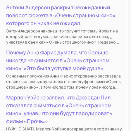
Энтони Андерсон раскрыл неожиданный
поворот сюжета в «Очень страшном кино»,
которого он никак не ожидал.
Энтони Андерсон наконец-то получит тот самый опыт, на
который, как он думал, рассчитывал много лет назад,
участвуя в съемках « Очень страшного кино ». Недавно...
Почему Анна Фарис думала, что больше
никогда не снимется в «Очень страшном
кино»: «Это была уступка моей душе».
Основные положения Анна Фарис откровенно рассказала
о своих «сложных чувствах» по поводу франшизы «Очень
страшное кино» , в том числе о том, почему она никогда...
Марлон Уэйанс заявил, что Джордан Пил
отказался сниматься в «Очень страшном
кино», узнав, что они будут пародировать
фильм «Прочь».
НУЖНО ЗНАТЬ Марлон Уэйанс возвращается во франшизу