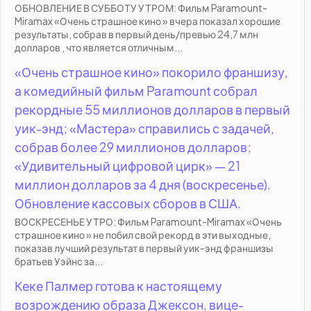
ОБНОВЛЕНИЕ В СУББОТУ УТРОМ: Фильм Paramount-
Miramax «Очень страшное кино » вчера показал хорошие
результаты, собрав в первый день/превью 24,7 млн
долларов , что является отличным...
«Очень страшное кино» покорило франшизу,
а комедийный фильм Paramount собрал
рекордные 55 миллионов долларов в первый
уик-энд; «Мастера» справились с задачей,
собрав более 29 миллионов долларов;
«Удивительный цифровой цирк» — 21
миллион долларов за 4 дня (воскресенье).
Обновление кассовых сборов в США.
ВОСКРЕСЕНЬЕ УТРО: Фильм Paramount-Miramax «Очень
страшное кино » не побил свой рекорд в эти выходные,
показав лучший результат в первый уик-энд франшизы
братьев Уэйнс за...
Кеке Палмер готова к настоящему
возрождению образа Джексон, вице-