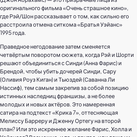
оригинального фильма «Очень страшное кино»,
где Рэй/Шон рассказывает о том, как сильно его
расстроила отмена ситкома «Братья Уэйанс»
1995 года.
Праведное негодование затем сменяется
четвёртым поворотом сюжета, когда Рэй и Шорти
решают объединиться с Синди (Анна Фарис) и
Брендой, чтобы убить дочерей Синди, Сару
(Оливия Роуз Киган) и Тьюздей (Саванна Ли
Нассиф), тем самым закрепив за собой позицию
истинных наследниц франшизы, а не более
молодых и новых актёров. Это намеренная
сатира на подтекст «Крика 7», оттесняющая
Мелиссу Барреру и Дженну Ортегу на второй
план? Или это искреннее желание Фарис, Холла и