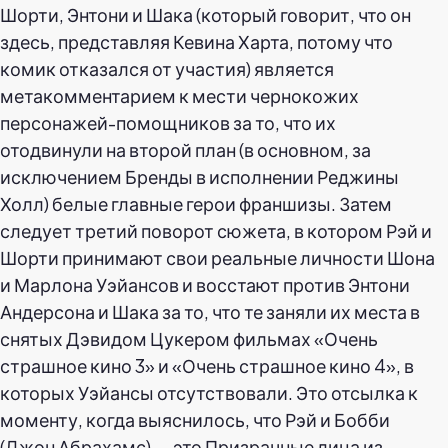
Шорти, Энтони и Шака (который говорит, что он
здесь, представляя Кевина Харта, потому что
комик отказался от участия) является
метакомментарием к мести чернокожих
персонажей-помощников за то, что их
отодвинули на второй план (в основном, за
исключением Бренды в исполнении Реджины
Холл) белые главные герои франшизы. Затем
следует третий поворот сюжета, в котором Рэй и
Шорти принимают свои реальные личности Шона
и Марлона Уэйансов и восстают против Энтони
Андерсона и Шака за то, что те заняли их места в
снятых Дэвидом Цукером фильмах «Очень
страшное кино 3» и «Очень страшное кино 4», в
которых Уэйансы отсутствовали. Это отсылка к
моменту, когда выяснилось, что Рэй и Бобби
(Джон Абрахамс) — это Призрачные лица из