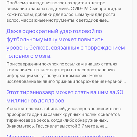
Проблема выпадения волос находится в центре
внимания с начала пандемии COVID-19. Сыворотки для
кожи головы, добавки для волос, шампуни для роста
волос, массажные инструменты, светодиодные...
Даже однократный удар головой по
футбольному мячу может повысить
уровень белков, связанных с повреждением
головного мозга.
При совершении покупок по ссылкам в наших статьях
компания Future и ее партнеры по распространению
информации могут получать комиссию. Новое
исследование выявило признаки повреждения нервной...
Этот тираннозавр может стать вашим за 30
миллионов долларов.
У состоятельных любителей динозавров появится шанс
приобрести один из самых крупных и полных скелетов
тираннозавра рекса, когда-либо обнаруженных.
Знакомьтесь, Гас, скелет высотой 3,7 метра, на...
Меланома — самая смертоносная форма