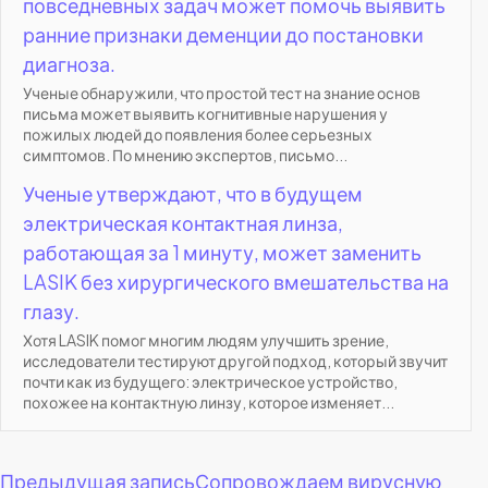
повседневных задач может помочь выявить
ранние признаки деменции до постановки
диагноза.
Ученые обнаружили, что простой тест на знание основ
письма может выявить когнитивные нарушения у
пожилых людей до появления более серьезных
симптомов. По мнению экспертов, письмо...
Ученые утверждают, что в будущем
электрическая контактная линза,
работающая за 1 минуту, может заменить
LASIK без хирургического вмешательства на
глазу.
Хотя LASIK помог многим людям улучшить зрение,
исследователи тестируют другой подход, который звучит
почти как из будущего: электрическое устройство,
похожее на контактную линзу, которое изменяет...
Навигация
Предыдущая запись
Сопровождаем вирусную