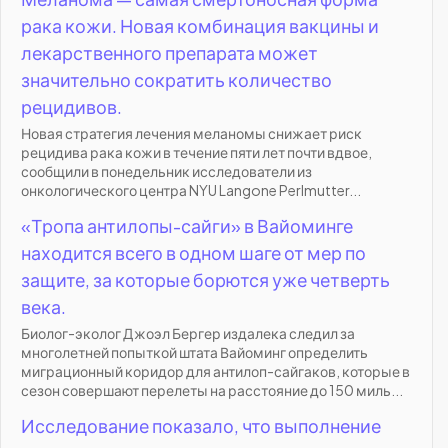
рака кожи. Новая комбинация вакцины и
лекарственного препарата может
значительно сократить количество
рецидивов.
Новая стратегия лечения меланомы снижает риск
рецидива рака кожи в течение пяти лет почти вдвое,
сообщили в понедельник исследователи из
онкологического центра NYU Langone Perlmutter...
«Тропа антилопы-сайги» в Вайоминге
находится всего в одном шаге от мер по
защите, за которые борются уже четверть
века.
Биолог-эколог Джоэл Бергер издалека следил за
многолетней попыткой штата Вайоминг определить
миграционный коридор для антилоп-сайгаков, которые в
сезон совершают перелеты на расстояние до 150 миль...
Исследование показало, что выполнение