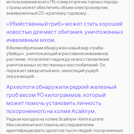
использование всего 1% «сверхгорячих горных пород»
страны может обеспечить объем электроэнергии,
эквивалентный 20-кратному годовому...
«Убийственный гриб» может стать хорошей
новостью для мест обитания, уничтоженных
инвазивным мхом.
В Великобритании обнаружен новый вид «гриба-
убийцы», уничтожающий агрессивное инвазивное
растение, что вселяет надежду на восстановление
уничтоженных естественных местообитаний. Он
поражает звездчатый мох, наносящий ущерб
окружающей...
Археологи обнаружили редкий железный
гроб весом 90 килограммов, который
может помочь установить личность
похороненного на холме Асайлум.
Редкая находка на холме Эсайлум-Хилл в штате
Миссисипи может помочь исследователям
идентифицировать одного из тысяч людей, похороненных