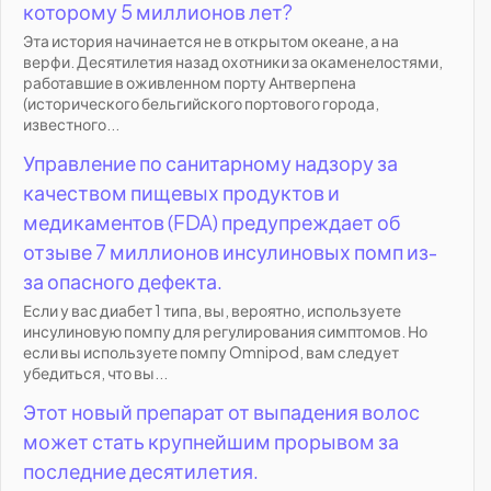
которому 5 миллионов лет?
Эта история начинается не в открытом океане, а на
верфи. Десятилетия назад охотники за окаменелостями,
работавшие в оживленном порту Антверпена
(исторического бельгийского портового города,
известного...
Управление по санитарному надзору за
качеством пищевых продуктов и
медикаментов (FDA) предупреждает об
отзыве 7 миллионов инсулиновых помп из-
за опасного дефекта.
Если у вас диабет 1 типа, вы, вероятно, используете
инсулиновую помпу для регулирования симптомов. Но
если вы используете помпу Omnipod, вам следует
убедиться, что вы...
Этот новый препарат от выпадения волос
может стать крупнейшим прорывом за
последние десятилетия.