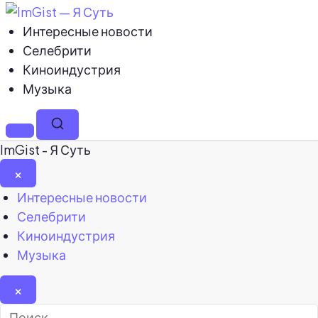
Интересные новости
Селебрити
Киноиндустрия
Музыка
Меню
Поиск
ImGist - Я Суть
×
Закрыть
Интересные новости
меню
Селебрити
Киноиндустрия
Музыка
×
Найти: