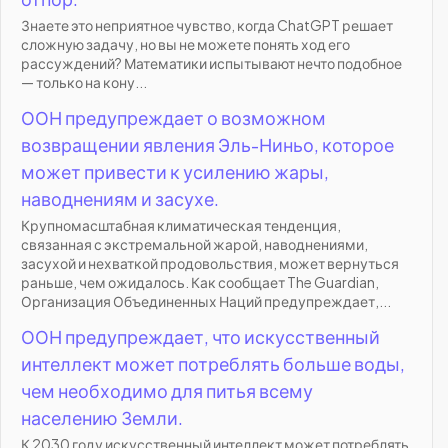
Знаете это неприятное чувство, когда ChatGPT решает
сложную задачу, но вы не можете понять ход его
рассуждений? Математики испытывают нечто подобное
— только на кону...
ООН предупреждает о возможном
возвращении явления Эль-Ниньо, которое
может привести к усилению жары,
наводнениям и засухе.
Крупномасштабная климатическая тенденция,
связанная с экстремальной жарой, наводнениями,
засухой и нехваткой продовольствия, может вернуться
раньше, чем ожидалось. Как сообщает The Guardian,
Организация Объединенных Наций предупреждает,...
ООН предупреждает, что искусственный
интеллект может потреблять больше воды,
чем необходимо для питья всему
населению Земли.
К 2030 году искусственный интеллект может потреблять