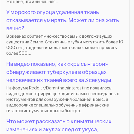
же цене, что и нынешняя...
У морского огурца удаленная ткань
отказывается умирать. Может ли она жить
вечно?
В океанах обитает множество самых долгоживущих
существ на Земле. Стеклянные губки могут жить более 10
000 лет, а отдельная моллюска квахог может прожить
более 500...
На видео показано, как «крысы-герои»
обнаруживают туберкулез в образцах
человеческих тканей всего за 3 секунды.
На форуме Reddit r/Damnthatsinteresting появилось
видео, демонстрирующее один из самых неожиданных
инструментов для обнаружения болезней: крыс. В
видеоролике специально обученные африканские
гигантские сумчатые крысы быстро...
Что может рассказать о климатических
изменениях и акулах след от укуса,