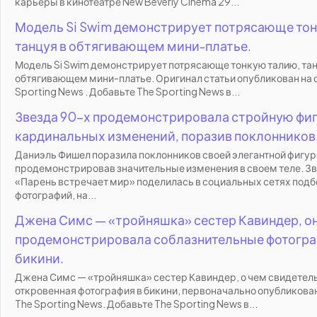
карьеры в кинотеатре New Beverly Cinema 29...
Модель Si Swim демонстрирует потрясающе тон
танцуя в обтягивающем мини-платье.
Модель Si Swim демонстрирует потрясающе тонкую талию, тан
обтягивающем мини-платье. Оригинал статьи опубликован на 
Sporting News . Добавьте The Sporting News в...
Звезда 90-х продемонстрировала стройную фиг
кардинальных изменений, поразив поклонников
Даниэль Фишел поразила поклонников своей элегантной фигур
продемонстрировав значительные изменения в своем теле. З
«Парень встречает мир» поделилась в социальных сетях под
фотографий, на...
Джена Симс — «тройняшка» сестер Кавиндер, о
продемонстрировала соблазнительные фотогра
бикини.
Джена Симс — «тройняшка» сестер Кавиндер, о чем свидетел
откровенная фотография в бикини, первоначально опубликован
The Sporting News. Добавьте The Sporting News в...