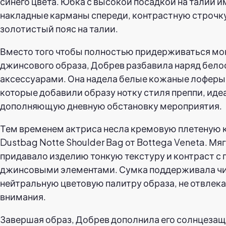
синего цвета. Юбка с высокой посадкой на талии 
накладные карманы спереди, контрастную строчк
золотистый пояс на талии.
Вместо того чтобы полностью придерживаться м
джинсового образа, Добрев разбавила наряд бе
аксессуарами. Она надела белые кожаные лоферы 
которые добавили образу нотку стиля преппи, иде
дополняющую дневную обстановку мероприятия.
Тем временем актриса несла кремовую плетеную
Dustbag Notte Shoulder Bag от Bottega Veneta. Мя
придавало изделию тонкую текстуру и контраст с
джинсовыми элементами. Сумка поддерживала ч
нейтральную цветовую палитру образа, не отвлекая
внимания.
Завершая образ, Добрев дополнила его солнцеза