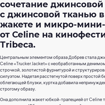
сочетание джинсовой
с джинсовой тканью в
жакете и микро-мини
от Celine на кинофест
Tribeca.
Центральным элементом образа Добрев стала джи
Celine «Trucker Jacket» с необработанным денимо
строчкой, золотистой фурнитурой и структуриро
силуэтом. Надетая расстегнутой поверх простой б
облегающей блузки, куртка добавила непринужде
строгому образу.
Она дополнила жакет юбкой-трапецией от Celine т