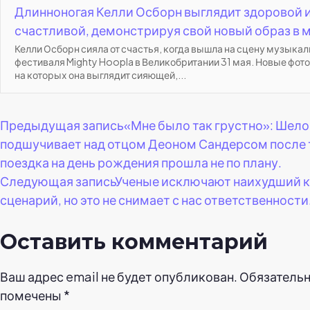
Длинноногая Келли Осборн выглядит здоровой 
счастливой, демонстрируя свой новый образ в 
Келли Осборн сияла от счастья, когда вышла на сцену музыкал
фестиваля Mighty Hoopla в Великобритании 31 мая. Новые фот
на которых она выглядит сияющей,...
Навигация
Предыдущая запись
«Мне было так грустно»: Шел
подшучивает над отцом Деоном Сандерсом после т
по
поездка на день рождения прошла не по плану.
Следующая запись
Ученые исключают наихудший 
записям
сценарий, но это не снимает с нас ответственности
Оставить комментарий
Ваш адрес email не будет опубликован.
Обязательн
помечены
*