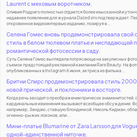
Laurent с меховым воротником.
Оливия Родриго полностью отдается более изысканной и утонч
недавнее появление для журнала Dazed это подтверждает. Пе
откровенное видеоинтервью изданию, позируя в...
Селена Гомес вновь продемонстрировала свой 
стиль в белом тюлевом платье и ниспадающей п
романтической фотосессии в саду.
Суть Селена Гомес выглядела потрясающе на закулисных фот
съемок предстоящей рекламной кампании Rare Beauty. На фот
опубликованных в Instagram 6 июня, актриса из фильма...
Бритни Спирс продемонстрировала стиль 2000-
новой прической, и поклонники в восторге.
Когда речь заходит о преображении причесок знаменитостей,
кардинальные изменения вызывают всеобщее обсуждение. В
например, Зендаю, ставшую блондинкой, Николь Кидман, обл
огненно-рыжих локонов, или...
Мини-платье Blumarine от Zara Larsson для Vogu
одной-единственной ниточке.