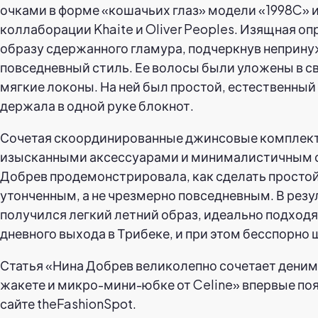
очками в форме «кошачьих глаз» модели «1998C» 
коллаборации Khaite и Oliver Peoples. Изящная о
образу сдержанного гламура, подчеркнув неприн
повседневный стиль. Ее волосы были уложены в 
мягкие локоны. На ней был простой, естественный
держала в одной руке блокнот.
Сочетая скоординированные джинсовые комплек
изысканными аксессуарами и минималистичным 
Добрев продемонстрировала, как сделать простой
утонченным, а не чрезмерно повседневным. В резу
получился легкий летний образ, идеально подход
дневного выхода в Трибеке, и при этом бесспорно
Статья «Нина Добрев великолепно сочетает деним
жакете и микро-мини-юбке от Celine» впервые по
сайте theFashionSpot.