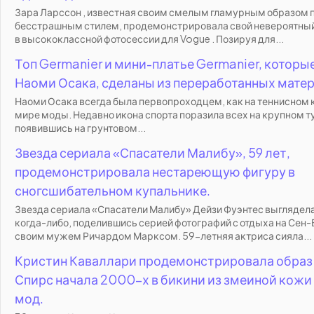
Зара Ларссон , известная своим смелым гламурным образом 
бесстрашным стилем, продемонстрировала свой невероятный
в высококлассной фотосессии для Vogue . Позируя для...
Топ Germanier и мини-платье Germanier, которы
Наоми Осака, сделаны из переработанных матер
Наоми Осака всегда была первопроходцем, как на теннисном ко
мире моды. Недавно икона спорта поразила всех на крупном т
появившись на грунтовом...
Звезда сериала «Спасатели Малибу», 59 лет,
продемонстрировала нестареющую фигуру в
сногсшибательном купальнике.
Звезда сериала «Спасатели Малибу» Дейзи Фуэнтес выглядел
когда-либо, поделившись серией фотографий с отдыха на Сен
своим мужем Ричардом Марксом. 59-летняя актриса сияла...
Кристин Каваллари продемонстрировала образ
Спирс начала 2000-х в бикини из змеиной кожи 
мод.