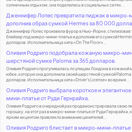
солнечным отдыхом, она поделилась в социальных сетях...
Дженнифер Лопес превратила пиджак в микро-м
дополнив образ сумкой Hermes за 80 000 долла
Дженнифер Лопес произвела фурор в Нью-Йорке, стилизовав
блейзер под микро-мини-платье и дополнив его сумкой Hermè
долларов. Исполнительница хита «On The Floor»...
Оливия Родриго подобрала кожаную микро-мин
шерстяной сумке Paloma за 365 долларов.
Оливия Родриго прогуливалась по улицам Лондона в кожаной
юбке, которую она дополнила своей шерстяной сумкой Paloma 
долларов. Исполнительница хита «Driver's License» во время...
Оливия Родриго выбрала короткое и элегантное
мини-платье от Руди Гернрайха.
Оливия Родриго в очередной раз продемонстрировала свою л
горошку, на этот раз в микро-мини-платье от Руди Гернрайха, 
ярким акцентом привлекло внимание ценителей...
Оливия Родриго блистает в микро-мини-платье 