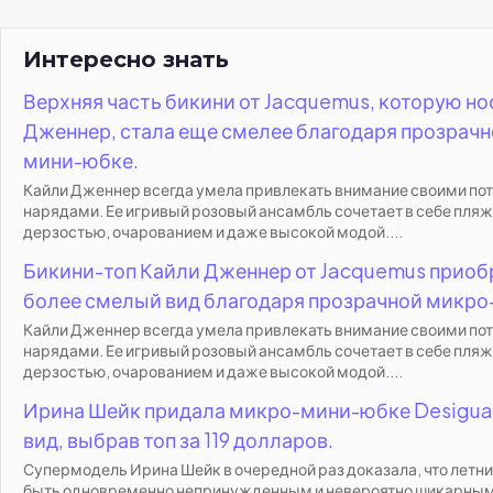
Интересно знать
Верхняя часть бикини от Jacquemus, которую но
Дженнер, стала еще смелее благодаря прозрач
мини-юбке.
Кайли Дженнер всегда умела привлекать внимание своими п
нарядами. Ее игривый розовый ансамбль сочетает в себе пля
дерзостью, очарованием и даже высокой модой....
Бикини-топ Кайли Дженнер от Jacquemus приоб
более смелый вид благодаря прозрачной микро
Кайли Дженнер всегда умела привлекать внимание своими п
нарядами. Ее игривый розовый ансамбль сочетает в себе пля
дерзостью, очарованием и даже высокой модой....
Ирина Шейк придала микро-мини-юбке Desigua
вид, выбрав топ за 119 долларов.
Супермодель Ирина Шейк в очередной раз доказала, что летн
быть одновременно непринужденным и невероятно шикарны