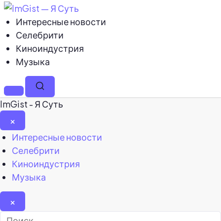
Интересные новости
Селебрити
Киноиндустрия
Музыка
Меню
Поиск
ImGist - Я Суть
×
Закрыть
Интересные новости
меню
Селебрити
Киноиндустрия
Музыка
×
Найти: