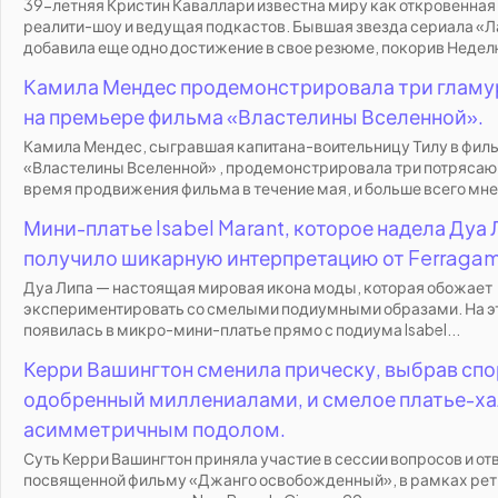
39-летняя Кристин Каваллари известна миру как откровенная
реалити-шоу и ведущая подкастов. Бывшая звезда сериала «
добавила еще одно достижение в свое резюме, покорив Неделю
Камила Мендес продемонстрировала три гламу
на премьере фильма «Властелины Вселенной».
Камила Мендес, сыгравшая капитана-воительницу Тилу в фил
«Властелины Вселенной» , продемонстрировала три потрясаю
время продвижения фильма в течение мая, и больше всего мне.
Мини-платье Isabel Marant, которое надела Дуа 
получило шикарную интерпретацию от Ferragam
Дуа Липа — настоящая мировая икона моды, которая обожает
экспериментировать со смелыми подиумными образами. На эт
появилась в микро-мини-платье прямо с подиума Isabel...
Керри Вашингтон сменила прическу, выбрав спо
одобренный миллениалами, и смелое платье-ха
асимметричным подолом.
Суть Керри Вашингтон приняла участие в сессии вопросов и от
посвященной фильму «Джанго освобожденный», в рамках рет