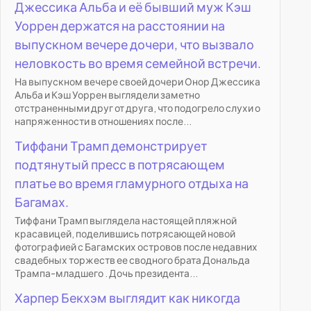
Джессика Альба и её бывший муж Кэш
Уоррен держатся на расстоянии на
выпускном вечере дочери, что вызвало
неловкость во время семейной встречи.
На выпускном вечере своей дочери Онор Джессика
Альба и Кэш Уоррен выглядели заметно
отстраненными друг от друга, что подогрело слухи о
напряженности в отношениях после...
Тиффани Трамп демонстрирует
подтянутый пресс в потрясающем
платье во время гламурного отдыха на
Багамах.
Тиффани Трамп выглядела настоящей пляжной
красавицей, поделившись потрясающей новой
фотографией с Багамских островов после недавних
свадебных торжеств ее сводного брата Дональда
Трампа-младшего . Дочь президента...
Харпер Бекхэм выглядит как никогда