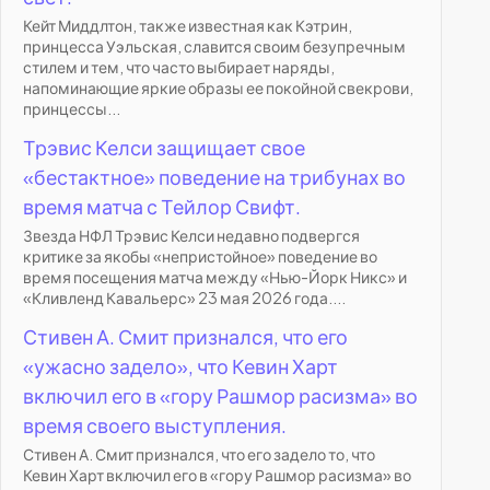
Кейт Миддлтон, также известная как Кэтрин,
принцесса Уэльская, славится своим безупречным
стилем и тем, что часто выбирает наряды,
напоминающие яркие образы ее покойной свекрови,
принцессы...
Трэвис Келси защищает свое
«бестактное» поведение на трибунах во
время матча с Тейлор Свифт.
Звезда НФЛ Трэвис Келси недавно подвергся
критике за якобы «непристойное» поведение во
время посещения матча между «Нью-Йорк Никс» и
«Кливленд Кавальерс» 23 мая 2026 года....
Стивен А. Смит признался, что его
«ужасно задело», что Кевин Харт
включил его в «гору Рашмор расизма» во
время своего выступления.
Стивен А. Смит признался, что его задело то, что
Кевин Харт включил его в «гору Рашмор расизма» во