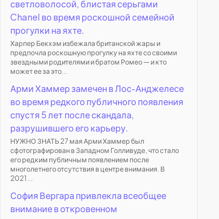
светловолосой, блистая серьгами
Chanel во время роскошной семейной
прогулки на яхте.
Харпер Бекхэм избежала британской жары и
предпочла роскошную прогулку на яхте со своими
звездными родителями и братом Ромео — и кто
может ее за это...
Арми Хаммер замечен в Лос-Анджелесе
во время редкого публичного появления
спустя 5 лет после скандала,
разрушившего его карьеру.
НУЖНО ЗНАТЬ 27 мая Арми Хаммер был
сфотографирован в Западном Голливуде, что стало
его редким публичным появлением после
многолетнего отсутствия в центре внимания. В
2021...
София Вергара привлекла всеобщее
внимание в откровенном