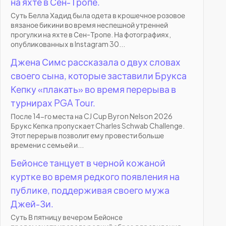
на яхте в Сен-Тропе.
Суть Белла Хадид была одета в крошечное розовое
вязаное бикини во время неспешной утренней
прогулки на яхте в Сен-Тропе. На фотографиях,
опубликованных в Instagram 30...
Джена Симс рассказала о двух словах
своего сына, которые заставили Брукса
Кепку «плакать» во время перерыва в
турнирах PGA Tour.
После 14-го места на CJ Cup Byron Nelson 2026
Брукс Кепка пропускает Charles Schwab Challenge.
Этот перерыв позволит ему провести больше
времени с семьей и...
Бейонсе танцует в черной кожаной
куртке во время редкого появления на
публике, поддерживая своего мужа
Джей-Зи.
Суть В пятницу вечером Бейонсе