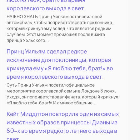
королевского выхода в свет.
НУЖНО ЗНАТЬ Принц Уильям остановил свой
автомобиль, чтобы поприветствовать поклонника,
который крикнул ему вслед, что является редким
случаем. Этот момент произошел после визита
принца Уэльского...
Принц Уильям сделал редкое
исключение для поклонницы, которая
крикнула ему «Я люблю тебя, брат!» во
время королевского выхода в свет.
Суть Принц Уильям посетил официальное
мероприятие королевской семьи в Лондоне 3 июня.
Уходя, он поприветствовал фаната, который крикнул:
«Я люблю тебя, брат!» Их милое общение...
Кейт Миддлтон повторила один из самых
известных образов принцессы Дианы из
80-х во время редкого летнего выхода в
свет.