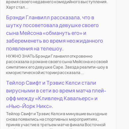
время своего недавнего комедийного выступления.
Харт стал...
Брэнди Гланвилл рассказала, что в
шутку посоветовала девушке своего
сына Мейсона «обмануть его» и
забеременеть во время неожиданного
появления на телешоу.
НУЖНО ЗНАТЬ Брэнди Гланвилл откровенно
рассказала о романе своего сына Мейсона и о своей
симпатии к его девушке Саре. Звезда реалити-шоу в
юмористической истории рассказала...
Тейлор Свифт и Трэвис Келси стали
вирусными в сети во время матча плей-
офф между «Кливленд Кавальерс» и
«Нью-Йорк Никс».
Тейлор Свифт и Трэвис Келси в минувшие выходные
снова появились на спортивных мероприятиях,
приняв участие в третьем матче финала Восточной