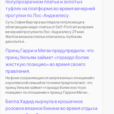
полупрозрачном платье и золотых
туфлях на платформе во время вечерней
прогулки по Лос-Анджелесу.
Суть София Вергара выглядела потрясающе в
облегающем миди-платье от Self-Portrait во время
вечерней прогулки по Лос-Анджелесу 29 мая.
Желтое вязаное платье отличалось глубоким
декольте и...
Принц Гарри и Меган предупредили, что
принц Уильям займет «гораздо более
жесткую позицию» во время своего
правления.
На фоне сохраняющихся напряженных отношений с
королевской семьей источники предполагают, что
принц Уильям займет «гораздо более жесткую
позицию» по отношению к принцу Гарри и Меган...
Белла Хадид нырнула в крошечное
розовое вязаное бикини во время отдыха