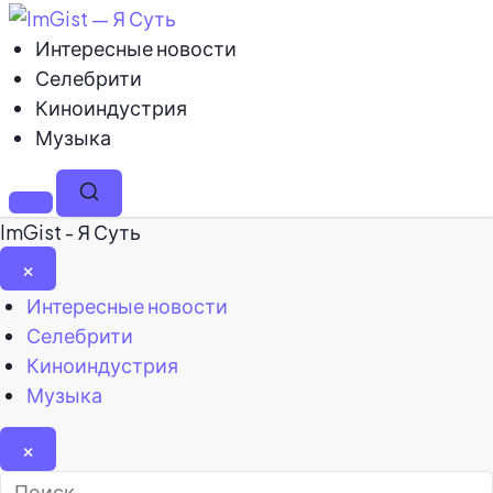
Интересные новости
Селебрити
Киноиндустрия
Музыка
Меню
Поиск
ImGist - Я Суть
×
Закрыть
Интересные новости
меню
Селебрити
Киноиндустрия
Музыка
×
Найти: