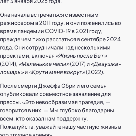
лет 3 января 2025 года.
Она начала встречаться с известным
режиссером в 2011 году, и они поженились во
время пандемии COVID-19 в 2021 году,
прежде чем тихо расстаться в сентябре 2024
года. Они сотрудничали над несколькими
проектами, включая
«Жизнь после Бет»
(2014),
«Маленькие часы»
(2017) и
«Девушка-
лошадь»
и
«Крути меня вокруг»
(2022).
После смерти Джеффа Обри и его семья
опубликовали совместное заявление для
прессы. «Это невообразимая трагедия, —
говорится в них. — Мы глубоко благодарны
всем, кто оказал нам поддержку.
Пожалуйста, уважайте нашу частную жизнь в
это трудное время».