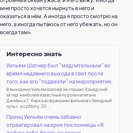
мне просто хочется нырнуть в него и
оказаться в нём. А иногда я просто смотрю на
него, а иногда пытаюсь от него убежать, но он
всегда там».
Интересно знать
Уильям Шатнер был "медлительным" во
время недавнего выхода в свет после
того, как его "подвезли" на мероприятие.
В выходные Уильям Шатнер не спешил. Канадский
актер, наиболее известный по роли капитана
Джеймса Т. Кирка во франшизе фильмов «Звездный
путь» , в субботу, 30...
Принц Уильям очень забавно
отреагировал на крик поклонницы «Я
люблю тебя, брат!» во время