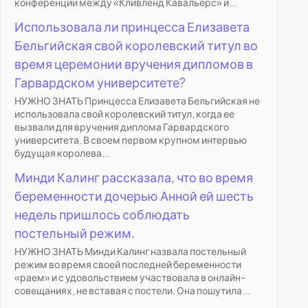
конференции между «Кливленд Кавальерс» и...
Использовала ли принцесса Елизавета
Бельгийская свой королевский титул во
время церемонии вручения дипломов в
Гарвардском университете?
НУЖНО ЗНАТЬ Принцесса Елизавета Бельгийская не
использовала свой королевский титул, когда ее
вызвали для вручения диплома Гарвардского
университета. В своем первом крупном интервью
будущая королева...
Минди Калинг рассказала, что во время
беременности дочерью Анной ей шесть
недель пришлось соблюдать
постельный режим.
НУЖНО ЗНАТЬ Минди Калинг назвала постельный
режим во время своей последней беременности
«раем» и с удовольствием участвовала в онлайн-
совещаниях, не вставая с постели. Она пошутила...