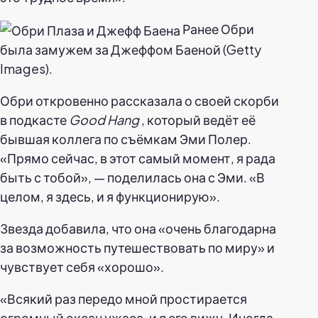
Ранее Обри
была замужем за Джеффом Баеной (Getty
Images).
Обри откровенно рассказала о своей скорби
в подкасте
Good Hang
, который ведёт её
бывшая коллега по съёмкам Эми Полер.
«Прямо сейчас, в этот самый момент, я рада
быть с тобой», — поделилась она с Эми. «В
целом, я здесь, и я функционирую».
Звезда добавила, что она «очень благодарна
за возможность путешествовать по миру» и
чувствует себя «хорошо».
«Всякий раз передо мной простирается
огромный океан ужаса, и я его вижу. Иногда