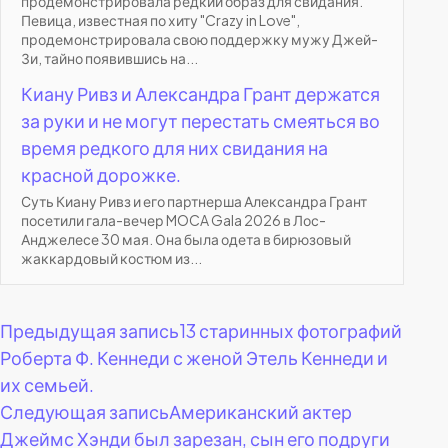
продемонстрировала редкий образ для свидания.
Певица, известная по хиту "Crazy in Love",
продемонстрировала свою поддержку мужу Джей-
Зи, тайно появившись на...
Киану Ривз и Александра Грант держатся
за руки и не могут перестать смеяться во
время редкого для них свидания на
красной дорожке.
Суть Киану Ривз и его партнерша Александра Грант
посетили гала-вечер MOCA Gala 2026 в Лос-
Анджелесе 30 мая. Она была одета в бирюзовый
жаккардовый костюм из...
Навигация
Предыдущая запись
13 старинных фотографий
Роберта Ф. Кеннеди с женой Этель Кеннеди и
по
их семьей.
Следующая запись
Американский актер
записям
Джеймс Хэнди был зарезан, сын его подруги