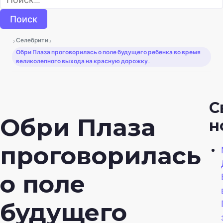
›
›
Селебрити
Обри Плаза проговорилась о поле будущего ребенка во время
великолепного выхода на красную дорожку.
С
Обри Плаза
н
проговорилась
о поле
будущего