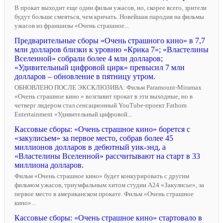
В прокат выходит еще один фильм ужасов, но, скорее всего, зрители
будут больше смеяться, чем кричать. Новейшая пародия на фильмы
ужасов из франшизы «Очень страшное...
Предварительные сборы «Очень страшного кино» в 7,7
млн долларов близки к уровню «Крика 7»; «Властелины
Вселенной» собрали более 4 млн долларов;
«Удивительный цифровой цирк» превысил 7 млн
долларов – обновление в пятницу утром.
ОБНОВЛЕНО ПОСЛЕ ЭКСКЛЮЗИВА: Фильм Paramount-Miramax
«Очень страшное кино » возглавит прокат в эти выходные, но в
четверг лидером стал сенсационный YouTube-проект Fathom
Entertainment «Удивительный цифровой...
Кассовые сборы: «Очень страшное кино» борется с
«закулисьем» за первое место, собрав более 45
миллионов долларов в дебютный уик-энд, а
«Властелины Вселенной» рассчитывают на старт в 33
миллиона долларов.
Фильм «Очень страшное кино» будет конкурировать с другим
фильмом ужасов, триумфальным хитом студии A24 «Закулисье», за
первое место в американском прокате. Фильм «Очень страшное
кино»...
Кассовые сборы: «Очень страшное кино» стартовало в