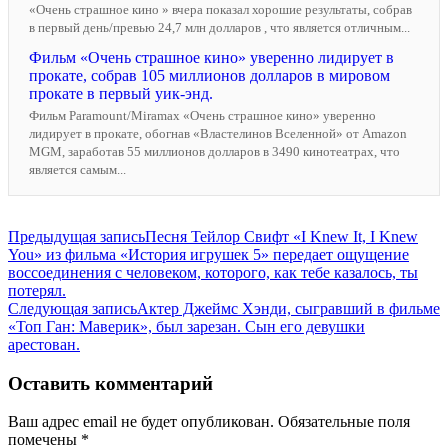
«Очень страшное кино » вчера показал хорошие результаты, собрав
в первый день/превью 24,7 млн долларов , что является отличным...
Фильм «Очень страшное кино» уверенно лидирует в
прокате, собрав 105 миллионов долларов в мировом
прокате в первый уик-энд.
Фильм Paramount/Miramax «Очень страшное кино» уверенно
лидирует в прокате, обогнав «Властелинов Вселенной» от Amazon
MGM, заработав 55 миллионов долларов в 3490 кинотеатрах, что
является самым...
Навигация
Предыдущая запись
Песня Тейлор Свифт «I Knew It, I Knew
You» из фильма «История игрушек 5» передает ощущение
по
воссоединения с человеком, которого, как тебе казалось, ты
записям
потерял.
Следующая запись
Актер Джеймс Хэнди, сыгравший в фильме
«Топ Ган: Маверик», был зарезан. Сын его девушки
арестован.
Оставить комментарий
Ваш адрес email не будет опубликован.
Обязательные поля
помечены
*