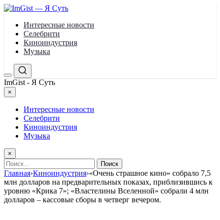
Перейти
к
Интересные новости
содержимому
Селебрити
Киноиндустрия
Музыка
Меню
Поиск
ImGist - Я Суть
×
Закрыть
меню
Интересные новости
Селебрити
Киноиндустрия
Музыка
×
Найти:
Главная
›
Киноиндустрия
›
«Очень страшное кино» собрало 7,5
млн долларов на предварительных показах, приблизившись к
уровню «Крика 7»; «Властелины Вселенной» собрали 4 млн
долларов – кассовые сборы в четверг вечером.