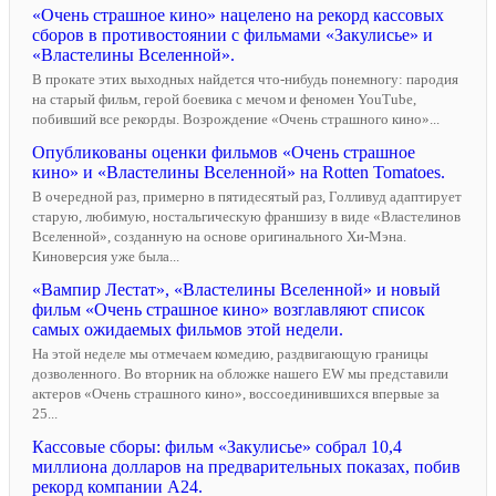
«Очень страшное кино» нацелено на рекорд кассовых
сборов в противостоянии с фильмами «Закулисье» и
«Властелины Вселенной».
В прокате этих выходных найдется что-нибудь понемногу: пародия
на старый фильм, герой боевика с мечом и феномен YouTube,
побивший все рекорды. Возрождение «Очень страшного кино»...
Опубликованы оценки фильмов «Очень страшное
кино» и «Властелины Вселенной» на Rotten Tomatoes.
В очередной раз, примерно в пятидесятый раз, Голливуд адаптирует
старую, любимую, ностальгическую франшизу в виде «Властелинов
Вселенной», созданную на основе оригинального Хи-Мэна.
Киноверсия уже была...
«Вампир Лестат», «Властелины Вселенной» и новый
фильм «Очень страшное кино» возглавляют список
самых ожидаемых фильмов этой недели.
На этой неделе мы отмечаем комедию, раздвигающую границы
дозволенного. Во вторник на обложке нашего EW мы представили
актеров «Очень страшного кино», воссоединившихся впервые за
25...
Кассовые сборы: фильм «Закулисье» собрал 10,4
миллиона долларов на предварительных показах, побив
рекорд компании A24.