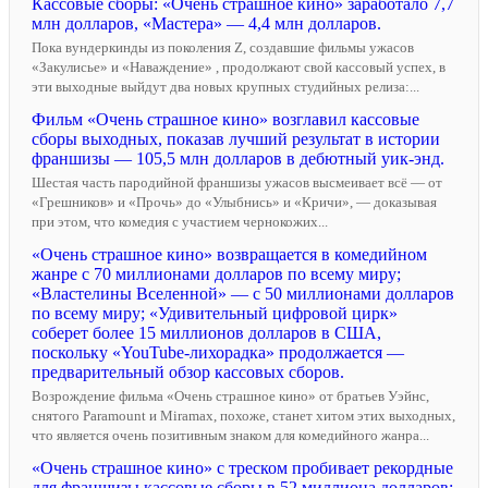
Кассовые сборы: «Очень страшное кино» заработало 7,7
млн долларов, «Мастера» — 4,4 млн долларов.
Пока вундеркинды из поколения Z, создавшие фильмы ужасов
«Закулисье» и «Наваждение» , продолжают свой кассовый успех, в
эти выходные выйдут два новых крупных студийных релиза:...
Фильм «Очень страшное кино» возглавил кассовые
сборы выходных, показав лучший результат в истории
франшизы — 105,5 млн долларов в дебютный уик-энд.
Шестая часть пародийной франшизы ужасов высмеивает всё — от
«Грешников» и «Прочь» до «Улыбнись» и «Кричи», — доказывая
при этом, что комедия с участием чернокожих...
«Очень страшное кино» возвращается в комедийном
жанре с 70 миллионами долларов по всему миру;
«Властелины Вселенной» — с 50 миллионами долларов
по всему миру; «Удивительный цифровой цирк»
соберет более 15 миллионов долларов в США,
поскольку «YouTube-лихорадка» продолжается —
предварительный обзор кассовых сборов.
Возрождение фильма «Очень страшное кино» от братьев Уэйнс,
снятого Paramount и Miramax, похоже, станет хитом этих выходных,
что является очень позитивным знаком для комедийного жанра...
«Очень страшное кино» с треском пробивает рекордные
для франшизы кассовые сборы в 52 миллиона долларов;