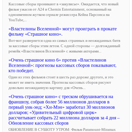
Кассовые сборы проникают в «закулисье». Ожидается, что новый
фильм ужасов от A24 и Chernin Entertainment, основанный на
одноименном жутком сериале режиссера Кейна Парсонса на
YouTube,...
«Властелины Вселенной» могут проиграть в прокате
фильму «Страшное кино».
Вот-вот развернется одна из самых странных и неожиданных битв
за кассовые сборы этим летом. С одной стороны — долгожданный
ремейк «Властелинов Вселенной» с живыми актерами...
«Очень страшное кино 6» против «Властелинов
Вселенной»: прогнозы кассовых сборов показывают,
кто победит.
Один из этих фильмов стоит в шесть раз дороже другого, и это
может не иметь значения. Прогнозы кассовых сборов рисуют
довольно неожиданную картину для «Очень...
«Очень страшное кино» с треском обрушивается на
франшизу, собрав более 56 миллионов долларов в
первый уик-энд; «Хи-Мэн» заработал 30 миллионов
долларов; «Удивительный цифровой цирк»
рассчитывает собрать 22 миллиона долларов за 4 дня –
Обновление кассовых сборов
ОБНОВЛЕНИЕ В СУББОТУ УТРОМ: Фильм Paramount-Miramax