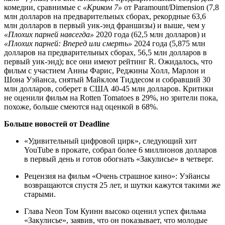
комедии, сравнимые с
«Криком 7»
от Paramount/Dimension (7,8
млн долларов на предварительных сборах, рекордные 63,6
млн долларов в первый уик-энд франшизы) и выше, чем у
«Плохих парней навсегда»
2020 года (62,5 млн долларов) и
«Плохих парней: Вперед или смерть»
2024 года (5,875 млн
долларов на предварительных сборах, 56,5 млн долларов в
первый уик-энд); все они имеют рейтинг R. Ожидалось, что
фильм с участием Анны Фарис, Реджины Холл, Марлон и
Шона Уэйанса, снятый Майклом Тиддесом и собравший 30
млн долларов, соберет в США 40-45 млн долларов. Критики
не оценили фильм на Rotten Tomatoes в 29%, но зрители пока,
похоже, больше смеются над оценкой в 68%.
Больше новостей от Deadline
«Удивительный цифровой цирк», следующий хит
YouTube в прокате, собрал более 6 миллионов долларов
в первый день и готов обогнать «Закулисье» в четверг.
Рецензия на фильм «Очень страшное кино»: Уэйансы
возвращаются спустя 25 лет, и шутки кажутся такими же
старыми.
Глава Neon Том Куинн высоко оценил успех фильма
«Закулисье», заявив, что он показывает, что молодые