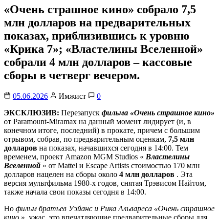
«Очень страшное кино» собрало 7,5
млн долларов на предварительных
показах, приблизившись к уровню
«Крика 7»; «Властелины Вселенной»
собрали 4 млн долларов – кассовые
сборы в четверг вечером.
05.06.2026
Имжист
0
ЭКСКЛЮЗИВ:
Перезапуск
фильма «Очень страшное кино»
от Paramount-Miramax на данный момент лидирует (и, в
конечном итоге, последний) в прокате, причем с большим
отрывом, собрав, по предварительным оценкам,
7,5 млн
долларов
на показах, начавшихся сегодня в 14:00. Тем
временем, проект Amazon MGM Studios «
Властелины
Вселенной
» от Mattel и Escape Artists стоимостью 170 млн
долларов нацелен на сборы около
4 млн долларов
. Эта
версия мультфильма 1980-х годов, снятая Трэвисом Найтом,
также начала свои показы сегодня в 14:00.
Но
фильм братьев Уэйанс и Рика Альвареса «Очень страшное
кино
», ужас, это впечатляющие предварительные сборы для