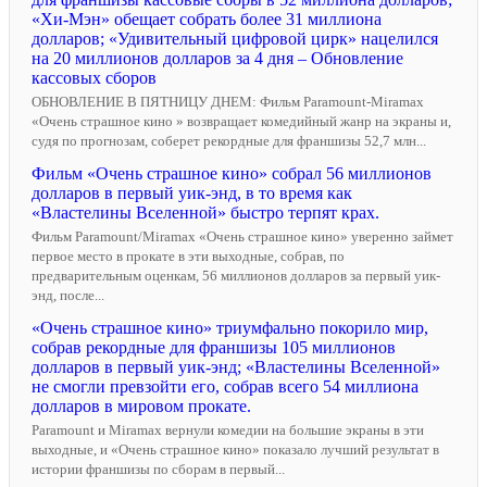
«Хи-Мэн» обещает собрать более 31 миллиона
долларов; «Удивительный цифровой цирк» нацелился
на 20 миллионов долларов за 4 дня – Обновление
кассовых сборов
ОБНОВЛЕНИЕ В ПЯТНИЦУ ДНЕМ: Фильм Paramount-Miramax
«Очень страшное кино » возвращает комедийный жанр на экраны и,
судя по прогнозам, соберет рекордные для франшизы 52,7 млн...
Фильм «Очень страшное кино» собрал 56 миллионов
долларов в первый уик-энд, в то время как
«Властелины Вселенной» быстро терпят крах.
Фильм Paramount/Miramax «Очень страшное кино» уверенно займет
первое место в прокате в эти выходные, собрав, по
предварительным оценкам, 56 миллионов долларов за первый уик-
энд, после...
«Очень страшное кино» триумфально покорило мир,
собрав рекордные для франшизы 105 миллионов
долларов в первый уик-энд; «Властелины Вселенной»
не смогли превзойти его, собрав всего 54 миллиона
долларов в мировом прокате.
Paramount и Miramax вернули комедии на большие экраны в эти
выходные, и «Очень страшное кино» показало лучший результат в
истории франшизы по сборам в первый...