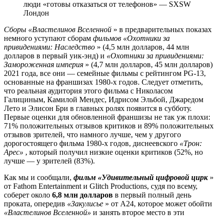
люди «готовы отказаться от телефонов» — SXSW
Лондон
Сборы «Властелинов Вселенной
» в предварительных показах
немного уступают сборам
фильмов «Охотники за
привидениями: Наследство
» (4,5 млн долларов, 44 млн
долларов в первый уик-энд) и
«Охотники за привидениями:
Замороженная империя
» (4,7 млн долларов, 45 млн долларов)
2021 года, все они — семейные фильмы с рейтингом PG-13,
основанные на франшизах 1980-х годов. Следует отметить,
что реальная аудитория этого фильма с Николасом
Галициным, Камилой Мендес, Идрисом Эльбой, Джаредом
Лето и Элисон Бри в главных ролях появится в субботу.
Первые оценки для обновленной франшизы не так уж плохи:
71% положительных отзывов критиков и 89% положительных
отзывов зрителей, что намного лучше, чем у другого
дорогостоящего фильма 1980-х годов, диснеевского
«Трон:
Арес»
, который получил низкие оценки критиков (52%, но
лучше — у зрителей (83%).
Как мы и сообщали,
фильм «Удивительный цифровой цирк
»
от Fathom Entertainment и Glitch Productions, судя по всему,
соберет около
6,8 млн долларов
в первый полный день
проката, опередив
«Закулисье
» от A24, которое может обойти
«Властелинов Вселенной»
и занять второе место в эти